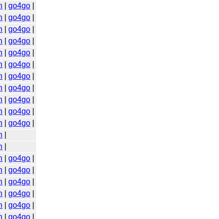
n
|
go4go
|
n
|
go4go
|
n
|
go4go
|
n
|
go4go
|
n
|
go4go
|
n
|
go4go
|
n
|
go4go
|
n
|
go4go
|
n
|
go4go
|
n
|
go4go
|
n
|
go4go
|
n
|
n
|
n
|
go4go
|
n
|
go4go
|
n
|
go4go
|
n
|
go4go
|
n
|
go4go
|
n
|
go4go
|