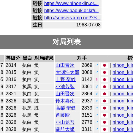
链接
https://www.nihonkiin.or....
链接
https://www.baduk.or.kr/r...
链接
http://senseis.xmp.net/?S...
生日
1968-07-08
对局列表
等级分
黑白
对局结果
对手
棋
17
2814
执白
负
山田晋次
2869
♂
|
nihon_kii
18
2815
执白
负
大渊浩太郎
3088
♂
|
nihon_kii
05
2816
执白
负
上野 梨紗
3142
♀
|
nihon_kii
19
2817
执黑
负
小池芳弘
3361
♂
|
nihon_kii
23
2821
执白
负
山田晋次
2864
♂
|
nihon_kii
26
2826
执黑
胜
铃木嘉伦
2937
♂
|
nihon_kii
26
2826
执黑
胜
高梨 聖健
2839
♂
|
nihon_kii
26
2826
执黑
负
首藤瞬
3151
♂
|
nihon_kii
20
2826
执白
负
小山龙吾
2776
♂
|
nihon_kii
14
2828
执白
负
關航太郞
3311
♂
|
nihon_kii