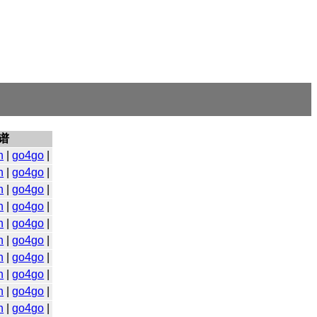
谱
n
|
go4go
|
n
|
go4go
|
n
|
go4go
|
n
|
go4go
|
n
|
go4go
|
n
|
go4go
|
n
|
go4go
|
n
|
go4go
|
n
|
go4go
|
n
|
go4go
|