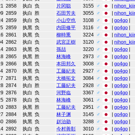
21
2858
执白
负
片冈聪
3155
♂
|
nihon_kii
09
2859
执白
胜
石田芳夫
3055
♂
|
nihon_kii
24
2859
执白
负
小山空也
3108
♂
|
go4go
|
25
2859
执黑
负
内田修平
3116
♂
|
go4go
|
16
2861
执黑
负
柳時熏
3224
♂
|
nihon_kii
04
2862
执白
负
武宮正樹
3120
♂
|
nihon_kii
14
2863
执黑
负
孫喆
3220
♂
|
go4go
|
18
2865
执黑
胜
林海峰
2973
♂
|
go4go
|
19
2866
执黑
负
本田邦久
3008
♂
|
go4go
|
24
2870
执黑
负
工藤紀夫
2927
♂
|
go4go
|
27
2871
执黑
负
大橋拓文
3084
♂
|
go4go
|
28
2874
执白
胜
工藤紀夫
2928
♂
|
go4go
|
29
2876
执白
负
河野临
3367
♂
|
go4go
|
25
2878
执白
负
林海峰
3061
♂
|
go4go
|
03
2883
执黑
胜
工藤紀夫
2951
♂
|
go4go
|
27
2884
执黑
负
林子渊
3145
♂
|
go4go
|
30
2886
执黑
负
赵治勋
3288
♂
|
go4go
|
14
2892
执白
负
今村善彰
3010
♂
|
go4go
|