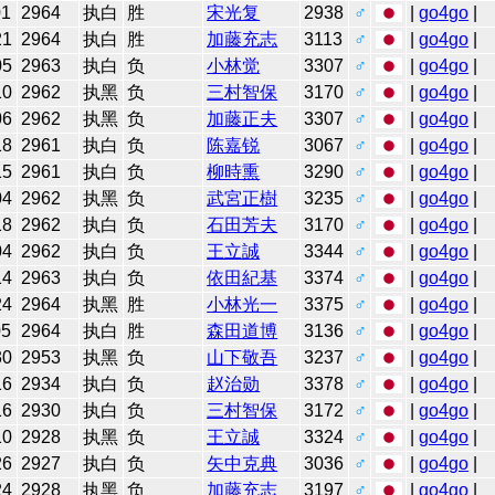
01
2964
执白
胜
宋光复
2938
♂
|
go4go
|
21
2964
执白
胜
加藤充志
3113
♂
|
go4go
|
05
2963
执白
负
小林觉
3307
♂
|
go4go
|
10
2962
执黑
负
三村智保
3170
♂
|
go4go
|
06
2962
执黑
负
加藤正夫
3307
♂
|
go4go
|
18
2961
执白
负
陈嘉锐
3067
♂
|
go4go
|
15
2961
执白
负
柳時熏
3290
♂
|
go4go
|
04
2962
执黑
负
武宮正樹
3235
♂
|
go4go
|
18
2962
执白
负
石田芳夫
3170
♂
|
go4go
|
04
2962
执白
负
王立誠
3344
♂
|
go4go
|
14
2963
执白
负
依田紀基
3374
♂
|
go4go
|
24
2964
执黑
胜
小林光一
3375
♂
|
go4go
|
05
2964
执白
胜
森田道博
3136
♂
|
go4go
|
30
2953
执黑
负
山下敬吾
3237
♂
|
go4go
|
16
2934
执白
负
赵治勋
3378
♂
|
go4go
|
16
2930
执白
负
三村智保
3172
♂
|
go4go
|
10
2928
执黑
负
王立誠
3324
♂
|
go4go
|
26
2927
执白
负
矢中克典
3036
♂
|
go4go
|
24
2928
执黑
负
加藤充志
3197
♂
|
go4go
|