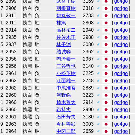
16
2899
执白
负
武宮正樹
3169
♂
|
go4go
|
27
2906
执白
负
羽根直樹
3318
♂
|
go4go
|
21
2911
执白
负
鹤丸敬一
2733
♂
|
go4go
|
21
2911
执白
胜
桂篤
2808
♂
|
go4go
|
03
2914
执白
负
高林拓二
2940
♂
|
go4go
|
23
2935
执白
负
佐佐木正
2988
♂
|
go4go
|
25
2937
执黑
胜
林子渊
3080
♂
|
go4go
|
13
2953
执白
负
结城聪
3362
♂
|
go4go
|
25
2956
执黑
胜
鸣泽泰一
2967
♂
|
go4go
|
25
2956
执黑
胜
三谷哲也
3140
♂
|
go4go
|
06
2961
执白
负
小松英樹
3225
♂
|
go4go
|
26
2962
执白
胜
江面雄一
2748
♂
|
go4go
|
26
2962
执白
胜
中尾准吾
2889
♂
|
go4go
|
12
2960
执白
负
河野临
3223
♂
|
go4go
|
31
2960
执白
负
植木善大
2914
♂
|
go4go
|
16
2960
执黑
胜
釼持丈
2990
♂
|
go4go
|
02
2961
执黑
负
石田芳夫
3180
♂
|
go4go
|
29
2963
执黑
负
今村善彰
3003
♂
|
go4go
|
01
2964
执白
胜
中冈二郎
2659
♂
|
go4go
|