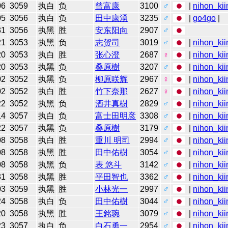
06
3059
执白
负
曾富康
3100
♂
|
nihon_kii
05
3056
执白
负
田中康湧
3235
♂
|
go4go
|
31
3056
执黑
胜
安东阳向
2907
♂
21
3053
执黑
负
志贺司
3019
♂
|
nihon_kii
20
3053
执白
胜
张心澄
2687
♀
|
nihon_kii
20
3053
执黑
负
桑原樹
3207
♂
|
nihon_kii
02
3052
执黑
负
柳原咲辉
2967
♀
|
nihon_kii
02
3052
执白
胜
竹下奈那
2627
♀
|
nihon_kii
22
3052
执黑
负
酒井真樹
2829
♂
|
nihon_kii
14
3057
执白
负
富士田明彦
3308
♂
|
nihon_kii
22
3057
执黑
负
桑原樹
3179
♂
|
nihon_kii
08
3058
执白
胜
重川 明司
2994
♂
|
nihon_kii
08
3058
执黑
胜
田中佑樹
3054
♂
|
nihon_kii
08
3058
执黑
负
表 悠斗
3142
♂
|
nihon_kii
31
3058
执黑
胜
平田智也
3362
♂
|
nihon_kii
03
3059
执黑
胜
小林光一
2997
♂
|
nihon_kii
24
3058
执白
负
田中佑樹
3044
♂
|
nihon_kii
20
3058
执黑
胜
王銘琬
3079
♂
|
nihon_kii
23
3057
执白
负
白石勇一
2954
♂
|
nihon_kii