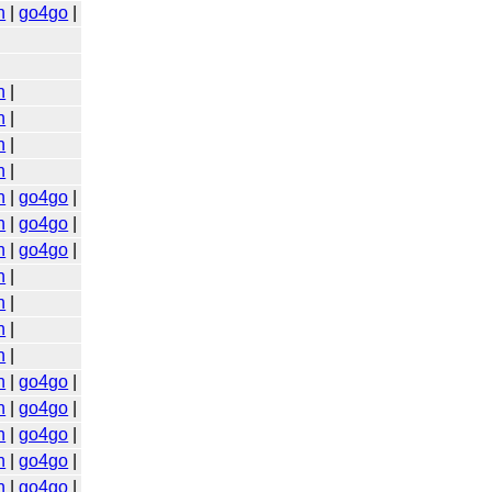
n
|
go4go
|
n
|
n
|
n
|
n
|
n
|
go4go
|
n
|
go4go
|
n
|
go4go
|
n
|
n
|
n
|
n
|
n
|
go4go
|
n
|
go4go
|
n
|
go4go
|
n
|
go4go
|
n
|
go4go
|