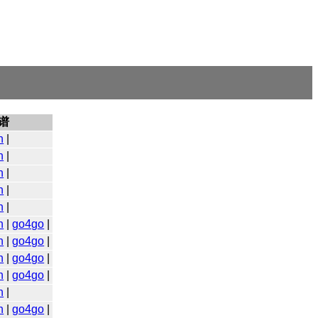
谱
n
|
n
|
n
|
n
|
n
|
n
|
go4go
|
n
|
go4go
|
n
|
go4go
|
n
|
go4go
|
n
|
n
|
go4go
|