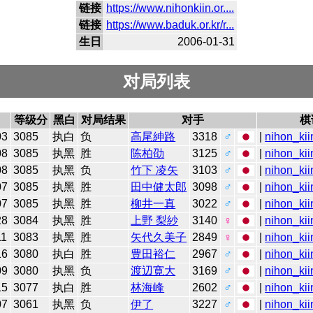
链接
https://www.nihonkiin.or....
链接
https://www.baduk.or.kr/r...
生日
2006-01-31
对局列表
等级分
黑白
对局结果
对手
棋
03
3085
执白
负
高尾紳路
3318
♂
|
nihon_kii
08
3085
执黑
胜
陈柏劭
3125
♂
|
nihon_kii
08
3085
执黑
负
竹下 凌矢
3103
♂
|
nihon_kii
07
3085
执黑
胜
田中健太郎
3098
♂
|
nihon_kii
07
3085
执黑
胜
柳井一真
3022
♂
|
nihon_kii
28
3084
执黑
胜
上野 梨紗
3140
♀
|
nihon_kii
11
3083
执黑
胜
矢代久美子
2849
♀
|
nihon_kii
16
3080
执白
胜
豊田裕仁
2967
♂
|
nihon_kii
09
3080
执黑
负
渡辺寛大
3169
♂
|
nihon_kii
15
3077
执白
胜
林海峰
2602
♂
|
nihon_kii
07
3061
执黑
负
伊了
3227
♂
|
nihon_kii