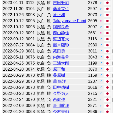
2023-01-11
3112
执黑
胜
吉田升司
2778
♂
2022-11-30
3104
执白
胜
藤原克也
2597
♂
2022-10-26
3098
执白
负
原正和
3073
♂
2022-10-12
3095
执白
胜
Takayamabe Fumi
2605
♀
2022-10-12
3095
执黑
负
阿部良希
3097
♂
2022-09-12
3091
执黑
胜
西山静佳
2661
♀
2022-09-12
3091
执黑
负
渡辺寛大
3116
♂
2022-07-27
3084
执白
负
熊木熙弥
2980
♂
2022-06-29
3081
执白
负
苑田勇一
3011
♂
2022-05-11
3076
执白
负
内海晃希
3043
♂
2022-04-25
3075
执白
负
三浦太郎
3199
♂
2022-04-20
3074
执黑
负
原正和
3070
♂
2022-03-29
3073
执黑
胜
桑原樹
3159
♂
2022-03-29
3073
执黑
胜
蕭 鈺洋
3237
♂
2022-03-29
3073
执白
负
田中佑樹
3016
♂
2022-03-23
3073
执白
胜
金野为人
2715
♂
2022-02-24
3070
执黑
负
西健伸
3221
♂
2022-02-09
3069
执黑
胜
星川航洋
2871
♂
2022-01-20
3068
执黑
负
今村善彰
2986
♂