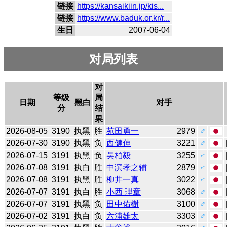
链接
https://kansaikiin.jp/kis...
链接
https://www.baduk.or.kr/r...
生日
2007-06-04
对局列表
对
等级
局
日期
黑白
对手
分
结
果
2026-08-05
3190
执黑
胜
苑田勇一
2979
♂
2026-07-30
3190
执黑
负
西健伸
3221
♂
2026-07-15
3191
执黑
负
吴柏毅
3255
♂
2026-07-08
3191
执白
胜
中滨孝之辅
2879
♂
2026-07-08
3191
执黑
胜
柳井一真
3022
♂
2026-07-07
3191
执白
胜
小西 理章
3068
♂
2026-07-07
3191
执黑
负
田中佑樹
3100
♂
2026-07-02
3191
执白
负
六浦雄太
3303
♂