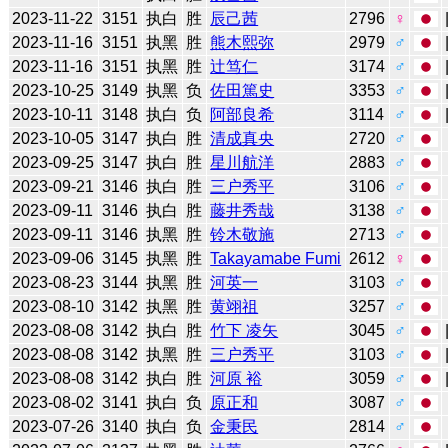
2023-11-22
3151
执白
胜
辰己茜
2796
♀
2023-11-16
3151
执黑
胜
熊木熙弥
2979
♂
2023-11-16
3151
执黑
胜
辻笃仁
3174
♂
2023-10-25
3149
执黑
负
佐田篤史
3353
♂
2023-10-11
3148
执白
负
阿部良希
3114
♂
2023-10-05
3147
执白
胜
清成真央
2720
♂
2023-09-25
3147
执白
胜
星川航洋
2883
♂
2023-09-21
3146
执白
胜
三户秀平
3106
♂
2023-09-11
3146
执白
胜
藤井秀哉
3138
♂
2023-09-11
3146
执黑
胜
铃木敬施
2713
♂
2023-09-06
3145
执黑
胜
Takayamabe Fumi
2612
♀
2023-08-23
3144
执黑
胜
河英一
3103
♂
2023-08-10
3142
执黑
胜
黄翊祖
3257
♂
2023-08-08
3142
执白
胜
竹下 凌矢
3045
♂
2023-08-08
3142
执黑
胜
三户秀平
3103
♂
2023-08-08
3142
执白
胜
河原 裕
3059
♂
2023-08-02
3141
执白
负
原正和
3087
♂
2023-07-26
3140
执白
负
金秉民
2814
♂