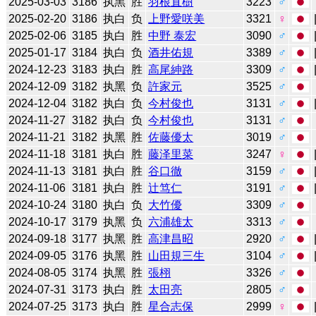
2025-03-03
3186
执黑
胜
羽根直樹
3223
♂
2025-02-20
3186
执白
负
上野愛咲美
3321
♀
2025-02-06
3185
执白
胜
中野 泰宏
3090
♂
2025-01-17
3184
执白
负
酒井佑規
3389
♂
2024-12-23
3183
执白
胜
高尾紳路
3309
♂
2024-12-09
3182
执黑
负
許家元
3525
♂
2024-12-04
3182
执白
负
今村俊也
3131
♂
2024-11-27
3182
执白
负
今村俊也
3131
♂
2024-11-21
3182
执黑
胜
佐藤優太
3019
♂
2024-11-18
3181
执白
胜
藤泽里菜
3247
♀
2024-11-13
3181
执白
胜
谷口徹
3159
♂
2024-11-06
3181
执白
胜
辻笃仁
3191
♂
2024-10-24
3180
执白
负
大竹優
3309
♂
2024-10-17
3179
执黑
负
六浦雄太
3313
♂
2024-09-18
3177
执黑
胜
高津昌昭
2920
♂
2024-09-05
3176
执黑
胜
山田規三生
3104
♂
2024-08-05
3174
执黑
胜
張栩
3326
♂
2024-07-31
3173
执白
胜
太田亮
2805
♂
2024-07-25
3173
执白
胜
星合志保
2999
♀