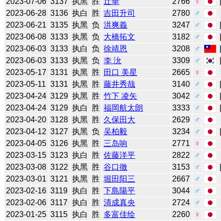
2023-07-06
3137
执黑
胜
辻華
2766
♀
2023-06-28
3136
执白
胜
吉田升司
2780
♂
2023-06-21
3135
执黑
负
洪爽義
3247
♂
2023-06-08
3133
执黑
负
大橋拓文
3182
♂
2023-06-03
3133
执白
负
徐靖恩
3208
♂
2023-06-03
3133
执黑
负
李 沇
3309
♂
2023-05-17
3131
执黑
胜
田口 美星
2665
♀
2023-05-11
3131
执黑
胜
藤井秀哉
3140
♂
2023-04-24
3129
执黑
胜
竹下 凌矢
3042
♂
2023-04-24
3129
执白
胜
福岡航太朗
3333
♂
2023-04-20
3128
执黑
胜
久保田大
2629
♂
2023-04-12
3127
执黑
负
吴柏毅
3234
♂
2023-04-05
3126
执黑
胜
三岛响
2771
♀
2023-03-15
3123
执白
胜
佐藤洋平
2822
♂
2023-03-08
3122
执黑
胜
谷口徹
3153
♂
2023-03-01
3121
执黑
胜
堀田阳三
2667
♂
2023-02-16
3119
执白
胜
下島陽平
3044
♂
2023-02-06
3117
执白
胜
清成真央
2724
♂
2023-01-25
3115
执白
胜
多富佳绘
2260
♀