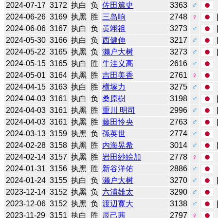
2024-07-17
3172
执白
负
佐田篤史
3363
♂
2024-06-26
3169
执黑
胜
三岛响
2748
♀
2024-06-06
3167
执白
负
黄翊祖
3273
♂
2024-05-30
3166
执白
负
西健伸
3217
♂
2024-05-22
3165
执黑
负
濑户大树
3273
♂
2024-05-15
3165
执白
胜
牛洼义高
2616
♂
2024-05-01
3164
执黑
胜
吉田美香
2761
♀
2024-04-15
3163
执白
胜
横塚力
3275
♂
2024-04-03
3161
执白
负
桑原樹
3198
♂
2024-04-03
3161
执黑
胜
重川 明司
2996
♂
2024-04-03
3161
执黑
胜
藤田怜央
2763
♂
2024-03-13
3159
执黑
负
孫英世
2774
♂
2024-02-28
3158
执黑
胜
内海晃希
3014
♂
2024-02-14
3157
执黑
胜
岩田紗絵加
2778
♀
2024-01-31
3156
执黑
胜
新谷洋佑
2886
♂
2024-01-24
3155
执白
负
濑户大树
3270
♂
2023-12-14
3152
执黑
负
六浦雄太
3290
♂
2023-12-06
3152
执黑
负
渡辺寛大
3138
♂
2023-11-29
3151
执白
胜
辰己茜
2797
♀