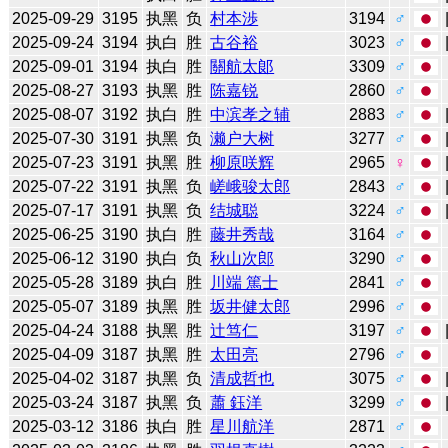
2025-09-29
3195
执黑
负
村本渉
3194
♂
2025-09-24
3194
执白
胜
古谷裕
3023
♂
2025-09-01
3194
执白
胜
關航太郞
3309
♂
2025-08-27
3193
执黑
胜
陈嘉锐
2860
♂
2025-08-07
3192
执白
胜
中滨孝之辅
2883
♂
2025-07-30
3191
执黑
负
濑户大树
3277
♂
2025-07-23
3191
执黑
胜
柳原咲辉
2965
♀
2025-07-22
3191
执黑
负
嵯峨骏太郎
2843
♂
2025-07-17
3191
执黑
负
结城聪
3224
♂
2025-06-25
3190
执白
胜
藤井秀哉
3164
♂
2025-06-12
3190
执白
负
秋山次郎
3290
♂
2025-05-28
3189
执白
胜
川端 篤士
2841
♂
2025-05-07
3189
执黑
胜
坂井健太郎
2996
♂
2025-04-24
3188
执黑
胜
辻笃仁
3197
♂
2025-04-09
3187
执黑
胜
太田亮
2796
♂
2025-04-02
3187
执黑
负
清成哲也
3075
♂
2025-03-24
3187
执黑
负
蕭 鈺洋
3299
♂
2025-03-12
3186
执白
胜
星川航洋
2871
♂