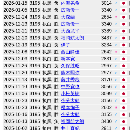
2026-01-15
3195
执黑
负
内海晃希
3014
♂
2026-01-05
3195
执黑
负
広瀬優一
3340
♂
2025-12-24
3196
执黑
胜
大森蘭
2654
♀
2025-12-23
3196
执白
胜
広瀬優一
3340
♂
2025-12-21
3196
执黑
胜
大西龙平
3389
♂
2025-12-20
3196
执黑
负
福岡航太朗
3437
♂
2025-12-19
3196
执白
负
伊了
3234
♂
2025-12-08
3196
执黑
胜
西山静佳
2642
♀
2025-12-03
3196
执白
胜
桥本宽
2831
♂
2025-11-26
3196
执白
负
久保胜昭
2967
♂
2025-11-20
3196
执黑
胜
熊木熙弥
2977
♂
2025-11-13
3196
执黑
胜
藤井秀哉
3170
♂
2025-11-10
3196
执黑
胜
中野宽也
3056
♂
2025-11-06
3196
执白
胜
小松英樹
3099
♂
2025-10-23
3196
执白
胜
今分太郎
3156
♂
2025-10-23
3196
执黑
胜
樱本绚子
2602
♀
2025-10-16
3195
执黑
胜
今分太郎
3155
♂
2025-10-13
3195
执黑
负
福岡航太朗
3430
♂
2025-10-02
3195
执白
胜
井上直紀
2911
♂