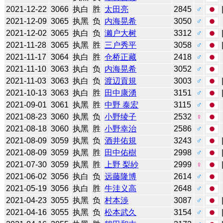
2021-12-22
3066
执白
胜
太田亮
2845
♂
2021-12-09
3065
执黑
负
内海晃希
3050
♂
2021-12-02
3065
执白
负
濑户大树
3312
♂
2021-11-28
3065
执黑
胜
三户秀平
3058
♂
2021-11-17
3064
执白
胜
仓桥正藏
2418
♂
2021-11-10
3063
执白
负
内海晃希
3052
♂
2021-11-03
3063
执白
负
渡辺貢規
3003
♂
2021-10-13
3063
执白
胜
田中康湧
3151
♂
2021-09-01
3061
执黑
胜
中野 泰宏
3115
♂
2021-08-23
3060
执黑
负
小野绫子
2532
♀
2021-08-18
3060
执黑
胜
小野幸治
2586
♂
2021-08-09
3059
执黑
负
酒井佑規
3243
♂
2021-08-09
3059
执黑
胜
田中佑樹
2998
♂
2021-07-30
3059
执黑
胜
上野 梨紗
2999
♀
2021-06-02
3056
执白
负
远藤隆博
2614
♂
2021-05-19
3056
执白
胜
牛洼义高
2648
♂
2021-04-23
3055
执黑
负
村本渉
3087
♂
2021-04-16
3055
执黑
负
松本武久
3154
♂