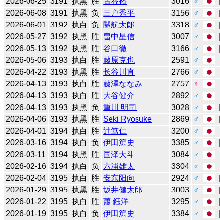
2026-06-25
3191
执黑
胜
古谷裕
3016
♂
2026-06-08
3191
执黑
负
三户秀平
3156
♂
2026-06-01
3192
执白
负
關航太郞
3318
♂
2026-05-27
3192
执黑
胜
畠中星信
3007
♂
2026-05-13
3192
执黑
胜
谷口徹
3166
♂
2026-05-06
3193
执白
胜
藤原克也
2591
♂
2026-04-22
3193
执黑
胜
长谷川直
2766
♂
2026-04-13
3193
执白
胜
藤澤ななみ
2757
♀
2026-04-13
3193
执白
胜
大谷健介
2892
♂
2026-04-13
3193
执黑
负
重川 明司
3028
♂
2026-04-06
3193
执黑
胜
Seki Ryosuke
2869
♂
2026-04-01
3194
执白
胜
辻笃仁
3200
♂
2026-03-16
3194
执白
负
伊田篤史
3385
♂
2026-03-11
3194
执黑
胜
国泽大斗
3084
♂
2026-02-16
3194
执白
负
六浦雄太
3304
♂
2026-02-04
3195
执白
胜
安东阳向
2924
♂
2026-01-29
3195
执黑
胜
坂井健太郎
3003
♂
2026-01-22
3195
执白
胜
蕭 鈺洋
3295
♂
2026-01-19
3195
执白
负
伊田篤史
3384
♂