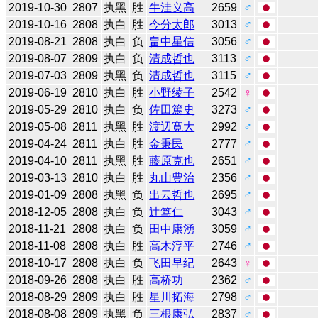
2019-10-30
2807
执黑
胜
牛洼义高
2659
♂
2019-10-16
2808
执白
胜
今分太郎
3013
♂
2019-08-21
2808
执白
负
畠中星信
3056
♂
2019-08-07
2809
执白
负
清成哲也
3113
♂
2019-07-03
2809
执黑
负
清成哲也
3115
♂
2019-06-19
2810
执白
胜
小野绫子
2542
♀
2019-05-29
2810
执白
负
佐田篤史
3273
♂
2019-05-08
2811
执黑
胜
渡辺寛大
2992
♂
2019-04-24
2811
执白
胜
金秉民
2777
♂
2019-04-10
2811
执黑
胜
藤原克也
2651
♂
2019-03-13
2810
执白
胜
丸山豊治
2356
♂
2019-01-09
2808
执黑
负
出云哲也
2695
♂
2018-12-05
2808
执白
负
辻笃仁
3043
♂
2018-11-21
2808
执白
负
田中康湧
3059
♂
2018-11-08
2808
执白
胜
高木淳平
2746
♂
2018-10-17
2808
执白
负
飞田早纪
2643
♀
2018-09-26
2808
执白
胜
高桥功
2362
♂
2018-08-29
2809
执白
胜
星川拓海
2798
♂
2018-08-08
2809
执黑
负
三根康弘
2837
♂