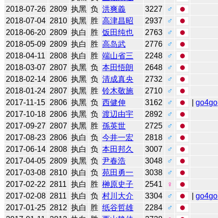
2018-07-26
2809
执黑
负
洪爽義
3227
♂
2018-07-04
2810
执黑
胜
高津昌昭
2937
♂
2018-06-20
2809
执白
胜
饭田纯也
2763
♂
2018-05-09
2809
执白
胜
高岛武
2776
♂
2018-04-11
2808
执白
胜
端山省三
2248
♂
2018-03-07
2807
执黑
负
本田悟朗
2648
♂
2018-02-14
2806
执黑
负
清成真央
2732
♂
2018-01-24
2807
执黑
胜
铃木敬施
2710
♂
2017-11-15
2806
执黑
负
西健伸
3162
♂
|
go4go
2017-10-18
2806
执黑
负
渡辺由宇
2892
♂
2017-09-27
2807
执黑
胜
孫英世
2725
♂
2017-08-23
2806
执白
负
今井一宏
2818
♂
2017-06-14
2808
执白
负
本田邦久
3007
♂
2017-04-05
2809
执黑
负
尹春浩
3048
♂
2017-03-08
2810
执白
负
苑田勇一
3038
♂
2017-02-22
2811
执白
胜
榊原史子
2541
♀
2017-02-08
2811
执白
负
村川大介
3304
♂
|
go4go
2017-01-25
2812
执白
胜
纸谷哲雄
2284
♂