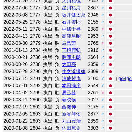
2022-07-20
2777
执黑
负
大川拓也
3043
♂
2022-07-06
2777
执白
负
星川拓海
2867
♂
2022-06-08
2777
执黑
负
坂井健太郎
2946
♂
2022-05-25
2778
执黑
胜
石井资郎
2155
♂
2022-05-11
2778
执白
胜
中條千寻
2389
♀
2022-04-13
2778
执黑
负
高津昌昭
2953
♂
2022-03-30
2779
执白
胜
辰己茜
2768
♀
2021-01-13
2784
执黑
负
三根康弘
2916
♂
2020-10-21
2786
执黑
负
胜间史朗
2664
♂
2020-08-26
2788
执黑
负
太田亮
2859
♂
2020-07-29
2790
执白
负
牛之浜撮雄
2809
♂
2020-07-15
2791
执白
负
清成哲也
3100
♂
|
go4go
2020-07-01
2792
执白
胜
本田满彦
2544
♂
2020-04-02
2799
执白
胜
辰己茜
2761
♀
2020-03-11
2800
执黑
负
姜旼侯
3027
♂
2020-02-19
2802
执黑
负
西健伸
3175
♂
2020-02-05
2803
执白
胜
新谷洋佑
2877
♂
2020-01-22
2803
执黑
胜
丸山豊治
2359
♂
2020-01-08
2804
执白
负
佐田篤史
3303
♂