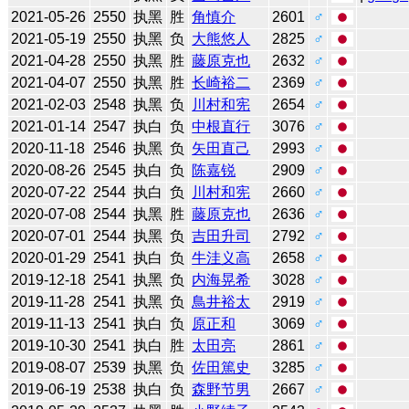
2021-05-26
2550
执黑
胜
角慎介
2601
♂
2021-05-19
2550
执黑
负
大熊悠人
2825
♂
2021-04-28
2550
执黑
胜
藤原克也
2632
♂
2021-04-07
2550
执黑
胜
长崎裕二
2369
♂
2021-02-03
2548
执黑
负
川村和宪
2654
♂
2021-01-14
2547
执白
负
中根直行
3076
♂
2020-11-18
2546
执黑
负
矢田直己
2993
♂
2020-08-26
2545
执白
负
陈嘉锐
2909
♂
2020-07-22
2544
执白
负
川村和宪
2660
♂
2020-07-08
2544
执黑
胜
藤原克也
2636
♂
2020-07-01
2544
执黑
负
吉田升司
2792
♂
2020-01-29
2541
执白
负
牛洼义高
2658
♂
2019-12-18
2541
执黑
负
内海晃希
3028
♂
2019-11-28
2541
执黑
负
鳥井裕太
2919
♂
2019-11-13
2541
执白
负
原正和
3069
♂
2019-10-30
2541
执白
胜
太田亮
2861
♂
2019-08-07
2539
执黑
负
佐田篤史
3285
♂
2019-06-19
2538
执白
负
森野节男
2667
♂