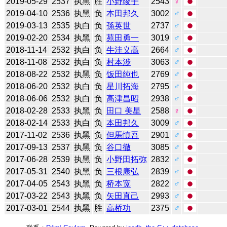
2019-05-29
2537
执黑
胜
小野绫子
2543
♀
2019-04-10
2536
执黑
负
本田邦久
3002
♂
2019-03-13
2535
执白
负
孫英世
2737
♂
2019-02-20
2534
执黑
负
苑田勇一
3019
♂
2018-11-14
2532
执白
负
牛洼义高
2664
♂
2018-11-08
2532
执白
负
村本渉
3063
♂
2018-08-22
2532
执黑
负
饭田纯也
2769
♂
2018-06-20
2532
执白
负
星川拓海
2795
♂
2018-06-06
2532
执白
负
高津昌昭
2938
♂
2018-02-28
2533
执黑
负
田口 美星
2588
♀
2018-02-14
2533
执白
负
本田邦久
3009
♂
2017-11-02
2536
执黑
负
但馬慎吾
2901
♂
2017-09-13
2537
执黑
负
谷口徹
3085
♂
2017-06-28
2539
执黑
负
小野田拓弥
2832
♂
2017-05-31
2540
执黑
负
三根康弘
2839
♂
2017-04-05
2543
执黑
负
桥本宽
2822
♂
2017-03-22
2543
执黑
负
矢田直己
2993
♂
2017-03-01
2544
执黑
胜
高桥功
2375
♂