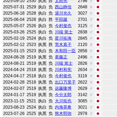
2025-09-10
2530
执黑
胜
太田亮
2796
♂
2025-07-31
2529
执白
负
西山静佳
2648
♀
2025-06-18
2528
执白
负
湯川光久
3027
♂
2025-06-04
2528
执白
胜
平田蹴
2701
♂
2025-05-07
2526
执白
负
今村俊也
3125
♂
2025-03-26
2525
执白
负
川端 篤士
2838
♂
2025-02-19
2524
执白
负
星川拓海
2845
♂
2025-02-12
2523
执黑
胜
荒木真子
2120
♀
2025-01-15
2523
执白
负
木和田一臣
2856
♂
2024-08-28
2519
执黑
负
斋藤正
2496
♂
2024-08-21
2519
执黑
负
川端 篤士
2826
♂
2024-04-24
2518
执黑
负
川村和宪
2634
♂
2024-04-17
2518
执白
负
今村俊也
3119
♂
2024-02-28
2518
执黑
负
出口万里子
2622
♀
2024-02-07
2519
执黑
负
远藤隆博
2629
♂
2024-01-17
2519
执黑
负
今分太郎
3142
♂
2023-11-15
2521
执白
负
大川拓也
3085
♂
2023-08-23
2524
执白
负
内海晃希
3021
♂
2023-07-26
2525
执黑
负
熊木熙弥
2979
♂