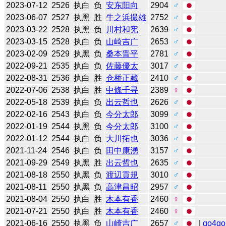
2023-07-12
2526
执白
负
安东阳向
2904
♂
2023-06-07
2527
执黑
胜
牛之浜撮雄
2752
♂
2023-03-22
2528
执黑
负
川村和宪
2639
♂
2023-03-15
2528
执白
负
山崎吉广
2653
♂
2023-02-09
2529
执黑
负
桑本晋平
2781
♂
2022-09-21
2535
执白
负
佐藤優太
3017
♂
2022-08-31
2536
执白
胜
仓桥正藏
2410
♂
2022-07-06
2538
执白
胜
中條千寻
2389
♀
2022-05-18
2539
执白
负
出云哲也
2626
♂
2022-02-16
2543
执白
负
今分太郎
3099
♂
2022-01-19
2544
执黑
负
今分太郎
3100
♂
2022-01-12
2544
执白
负
大川拓也
3036
♂
2021-11-24
2546
执白
负
田中康湧
3157
♂
2021-09-29
2549
执黑
胜
出云哲也
2635
♂
2021-08-18
2550
执黑
负
渡辺貢規
3010
♂
2021-08-11
2550
执黑
负
高津昌昭
2957
♂
2021-08-04
2550
执白
胜
木本有香
2460
♀
2021-07-21
2550
执白
胜
木本有香
2460
♀
2021-06-16
2550
执黑
负
山崎吉广
2657
♂
|
go4go