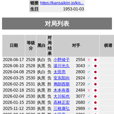
链接
https://kansaikiin.jp/kis...
生日
1953-01-03
对局列表
对
等级
局
日期
黑白
对手
棋谱
分
结
果
2026-06-17
2528
执白
负
小野绫子
2554
♀
2026-06-10
2528
执黑
负
湯川光久
3043
♂
2026-04-08
2529
执白
负
太田亮
2800
♂
2026-03-25
2530
执黑
负
安东阳向
2924
♂
2026-02-25
2531
执黑
胜
弗朗西斯
2720
♂
2026-02-18
2531
执黑
胜
木本有香
2484
♀
2026-02-04
2530
执黑
负
大川拓也
3077
♂
2026-01-15
2530
执黑
负
高林正宏
2680
♂
2025-11-12
2530
执黑
负
三根康弘
2989
♂