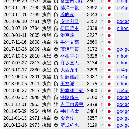
2019-08-29
2779
执黑
负
富士田明彦
3307
♂
|
go4g
2018-11-20
2788
执黑
负
藤泽一就
2892
♂
|
go4g
2018-11-01
2789
执白
负
姜旼侯
3043
♂
2018-09-10
2791
执黑
负
安達利昌
3252
♂
|
go4g
2018-07-19
2794
执黑
负
伊田篤史
3338
♂
|
nihon
2018-01-11
2805
执黑
负
洪爽義
3227
♂
2017-11-16
2808
执白
胜
牛洼义高
2660
♂
2017-10-26
2809
执白
负
藤泽里菜
3172
♀
|
go4g
2017-10-05
2810
执黑
负
羽根直樹
3328
♂
|
nihon
2017-07-27
2813
执黑
负
彦坂直人
3134
♂
|
nihon
2016-10-17
2830
执黑
负
大西龙平
3299
♂
|
go4g
2014-06-05
2891
执黑
负
伊藤優詩
2987
♂
|
go4g
2013-09-05
2911
执白
负
王立誠
3175
♂
|
nihon
2013-06-27
2917
执白
胜
桥本雄二郎
2980
♂
|
go4g
2012-02-02
2949
执白
负
淡路修三
3100
♂
|
go4g
2011-12-01
2953
执白
胜
吉原由香里
2879
♀
|
go4g
2011-05-09
2964
执黑
负
井山裕太
3484
♂
|
go4g
2011-01-13
2971
执白
负
金秀俊
3257
♂
|
go4g
2010-12-16
2973
执黑
负
清成哲也
3129
♂
|
go4g