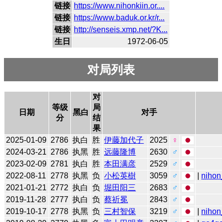
链接
https://www.nihonkiin.or....
链接
https://www.baduk.or.kr/r...
链接
http://senseis.xmp.net/?K...
生日
1972-06-05
对局列表
对
等级
局
日期
黑白
对手
分
结
果
2025-01-09
2786
执白
胜
伊藤加代子
2025
♀
2024-03-21
2786
执黑
胜
远藤隆博
2630
♂
2023-02-09
2781
执白
胜
本田满彦
2529
♂
2022-08-11
2778
执黑
负
小松英樹
3059
♂
|
nihon
2021-01-21
2772
执白
负
堀田阳三
2683
♂
2019-11-28
2777
执白
负
蔡祈冕
2843
♂
2019-10-17
2778
执黑
负
三村智保
3219
♂
|
nihon