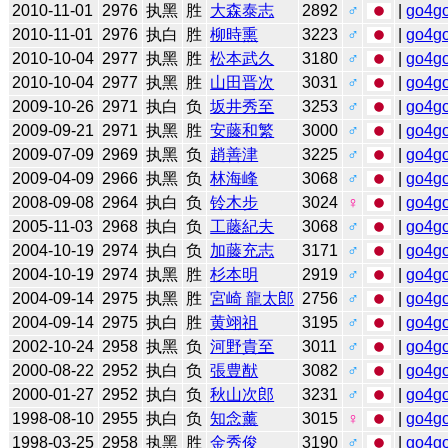
2010-11-01
2976
执黑
胜
大森泰志
2892
♂
|
go4g
2010-11-01
2976
执白
胜
柳時熏
3223
♂
|
go4g
2010-10-04
2977
执黑
胜
松本武久
3180
♂
|
go4g
2010-10-04
2977
执黑
胜
山田晋次
3031
♂
|
go4g
2009-10-26
2971
执白
负
坂井秀至
3253
♂
|
go4g
2009-09-21
2971
执黑
胜
安藤和繁
3000
♂
|
go4g
2009-07-09
2969
执黑
负
趙善津
3225
♂
|
go4g
2009-04-09
2966
执黑
负
林海峰
3068
♂
|
go4g
2008-09-08
2964
执白
负
铃木步
3024
♀
|
go4g
2005-11-03
2968
执白
负
工藤紀夫
3068
♂
|
go4g
2004-10-19
2974
执白
负
加藤充志
3171
♂
|
go4g
2004-10-19
2974
执黑
胜
杉本明
2919
♂
|
go4g
2004-09-14
2975
执黑
胜
宮崎 龍太郎
2756
♂
|
go4g
2004-09-14
2975
执白
胜
黄翊祖
3195
♂
|
go4g
2002-10-24
2958
执黑
负
河野貴至
3011
♂
|
go4g
2000-08-22
2952
执白
负
張豊猷
3082
♂
|
go4g
2000-01-27
2952
执白
负
秋山次郎
3231
♂
|
go4g
1998-08-10
2955
执白
负
知念薰
3015
♀
|
go4g
1998-03-25
2958
执黑
胜
金秀俊
3190
♂
|
go4g