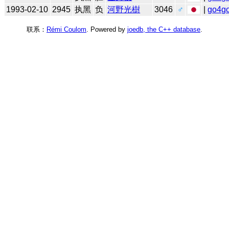
1993-02-10
2945
执黑
负
河野光樹
3046
♂
|
go4g
联系：
Rémi Coulom
. Powered by
joedb, the C++ database
.