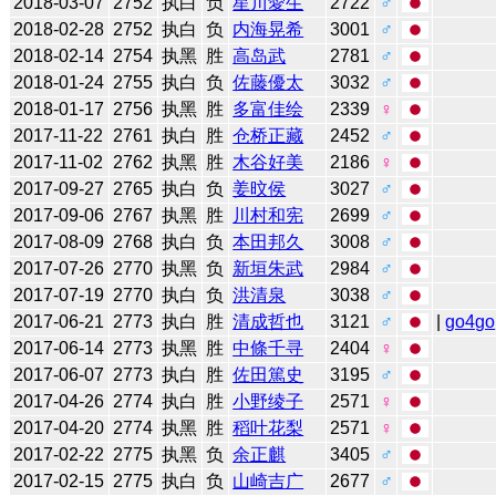
2018-03-07
2752
执白
负
星川愛生
2722
♂
2018-02-28
2752
执白
负
内海晃希
3001
♂
2018-02-14
2754
执黑
胜
高岛武
2781
♂
2018-01-24
2755
执白
负
佐藤優太
3032
♂
2018-01-17
2756
执黑
胜
多富佳绘
2339
♀
2017-11-22
2761
执白
胜
仓桥正藏
2452
♂
2017-11-02
2762
执黑
胜
木谷好美
2186
♀
2017-09-27
2765
执白
负
姜旼侯
3027
♂
2017-09-06
2767
执黑
胜
川村和宪
2699
♂
2017-08-09
2768
执白
负
本田邦久
3008
♂
2017-07-26
2770
执黑
负
新垣朱武
2984
♂
2017-07-19
2770
执白
负
洪清泉
3038
♂
2017-06-21
2773
执白
胜
清成哲也
3121
♂
|
go4go
2017-06-14
2773
执黑
胜
中條千寻
2404
♀
2017-06-07
2773
执白
胜
佐田篤史
3195
♂
2017-04-26
2774
执白
胜
小野绫子
2571
♀
2017-04-20
2774
执黑
胜
稻叶花梨
2571
♀
2017-02-22
2775
执黑
负
余正麒
3405
♂
2017-02-15
2775
执白
负
山崎吉广
2677
♂