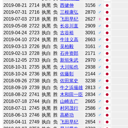
2019-08-21
2714
执黑
负
西健伸
3156
♂
2019-07-31
2716
执黑
负
三根康弘
2870
♂
2019-07-03
2718
执黑
胜
飞田早纪
2627
♀
2019-05-08
2722
执黑
负
长谷川直
2909
♂
2019-04-24
2723
执白
负
古谷裕
3091
♂
2019-04-10
2724
执黑
胜
牛洼义高
2663
♂
2019-03-13
2726
执白
负
吴柏毅
3161
♂
2019-02-13
2728
执白
胜
石井资郎
2171
♂
2018-12-05
2733
执白
负
新垣朱武
2970
♂
2018-10-31
2735
执黑
负
大川拓也
2938
♂
2018-10-24
2736
执黑
胜
佐藤彰
2144
♂
2018-09-26
2738
执白
负
佐田篤史
3238
♂
2018-09-19
2739
执白
负
牛之浜撮雄
2813
♂
2018-08-22
2741
执黑
胜
木和田一臣
2834
♂
2018-07-18
2744
执白
胜
山崎吉广
2665
♂
2018-07-11
2745
执黑
胜
村冈茂行
2586
♂
2018-06-13
2746
执黑
胜
高桥功
2365
♂
2018-04-11
2749
执白
负
飞田早纪
2654
♀