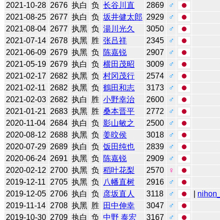
2021-10-28
2676
执白
负
长谷川直
2869
♂
2021-08-25
2677
执白
负
坂井健太郎
2929
♂
2021-08-04
2677
执黑
负
湯川光久
3050
♂
2021-07-14
2678
执黑
胜
张吕祥
2345
♂
2021-06-09
2679
执黑
负
陈嘉锐
2907
♂
2021-05-19
2679
执白
负
横田茂昭
3009
♂
2021-02-17
2682
执黑
负
村冈茂行
2574
♂
2021-02-11
2682
执黑
负
鶴田和志
3173
♂
2021-02-03
2682
执白
胜
小野幸治
2600
♂
2021-01-21
2683
执黑
胜
桑本晋平
2772
♂
2020-11-04
2684
执白
负
影山敏之
2500
♂
2020-08-12
2688
执黑
负
姜旼侯
3018
♂
2020-07-29
2689
执白
负
饭田纯也
2839
♂
2020-06-24
2691
执黑
负
陈嘉锐
2909
♂
2020-02-12
2700
执黑
负
稻叶花梨
2570
♀
2019-12-11
2705
执黑
负
八幡直树
2916
♂
2019-12-05
2706
执白
负
彦坂直人
3118
♂
|
nihon_
2019-11-14
2708
执黑
胜
田中伸幸
3047
♂
2019-10-30
2709
执白
负
中野 泰宏
3167
♂