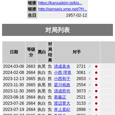
链接
https://kansaikiin.jp/kis...
链接
http://senseis.xmp.net/?H...
生日
1957-02-12
对局列表
对
等级
局
日期
黑白
对手
分
结
果
2024-03-06
2663
执黑
负
清成真央
2721
♂
2024-02-08
2664
执白
负
小西 理章
3061
♂
2023-12-13
2665
执白
胜
小西和子
2653
♀
2023-11-30
2665
执黑
胜
梁川裕政
2554
♂
2023-11-30
2665
执黑
负
清成哲也
3073
♂
2023-08-16
2664
执白
负
斋藤正
2521
♂
2023-07-26
2664
执白
负
渡辺寛大
3133
♂
2023-07-19
2664
执白
负
井上直紀
2896
♂