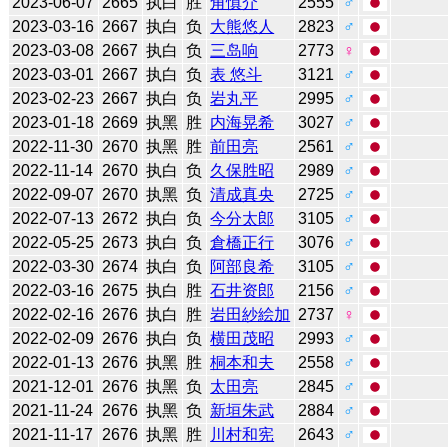
2023-06-07
2665
执白
胜
角慎介
2555
♂
2023-03-16
2667
执白
负
大熊悠人
2823
♂
2023-03-08
2667
执白
负
三岛响
2773
♀
2023-03-01
2667
执白
负
表 悠斗
3121
♂
2023-02-23
2667
执白
负
岩丸平
2995
♂
2023-01-18
2669
执黑
胜
内海晃希
3027
♂
2022-11-30
2670
执黑
胜
前田亮
2561
♂
2022-11-14
2670
执白
负
久保胜昭
2989
♂
2022-09-07
2670
执黑
负
清成真央
2725
♂
2022-07-13
2672
执白
负
今分太郎
3105
♂
2022-05-25
2673
执白
负
倉橋正行
3076
♂
2022-03-30
2674
执白
负
阿部良希
3105
♂
2022-03-16
2675
执白
胜
石井资郎
2156
♂
2022-02-16
2676
执白
胜
岩田紗絵加
2737
♀
2022-02-09
2676
执白
负
横田茂昭
2993
♂
2022-01-13
2676
执黑
胜
桐本和夫
2558
♂
2021-12-01
2676
执黑
负
太田亮
2845
♂
2021-11-24
2676
执黑
负
新垣朱武
2884
♂
2021-11-17
2676
执黑
胜
川村和宪
2643
♂