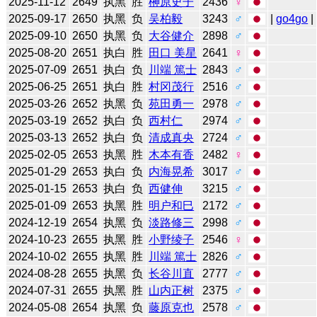
2025-11-12
2649
执黑
胜
榊原史子
2436
♀
2025-09-17
2650
执黑
负
吴柏毅
3243
♂
|
go4go
|
2025-09-10
2650
执黑
负
大谷健介
2898
♂
2025-08-20
2651
执白
胜
田口 美星
2641
♀
2025-07-09
2651
执白
负
川端 篤士
2843
♂
2025-06-25
2651
执白
胜
村冈茂行
2516
♂
2025-03-26
2652
执黑
负
苑田勇一
2978
♂
2025-03-19
2652
执白
负
西村仁
2974
♂
2025-03-13
2652
执白
负
清成真央
2724
♂
2025-02-05
2653
执黑
胜
木本有香
2482
♀
2025-01-29
2653
执白
负
内海晃希
3017
♂
2025-01-15
2653
执白
负
西健伸
3215
♂
2025-01-09
2653
执黑
胜
明户和巳
2172
♂
2024-12-19
2654
执黑
负
淡路修三
2998
♂
2024-10-23
2655
执黑
胜
小野绫子
2546
♀
2024-10-02
2655
执黑
胜
川端 篤士
2826
♂
2024-08-28
2655
执黑
负
长谷川直
2777
♂
2024-07-31
2655
执黑
胜
山内正树
2375
♂
2024-05-08
2654
执黑
负
藤原克也
2578
♂