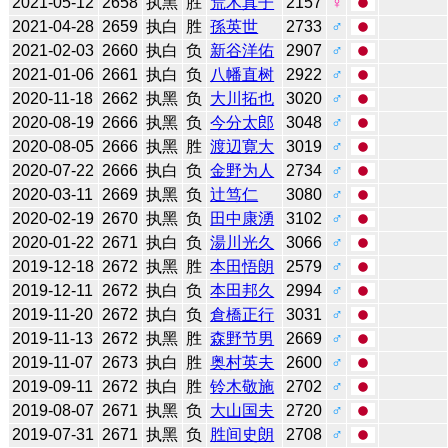
2021-05-12
2658
执黑
胜
荒木真子
2157
♀
2021-04-28
2659
执白
胜
孫英世
2733
♂
2021-02-03
2660
执白
负
新谷洋佑
2907
♂
2021-01-06
2661
执白
负
八幡直树
2922
♂
2020-11-18
2662
执黑
负
大川拓也
3020
♂
2020-08-19
2666
执黑
负
今分太郎
3048
♂
2020-08-05
2666
执黑
胜
渡辺寛大
3019
♂
2020-07-22
2666
执白
负
金野为人
2734
♂
2020-03-11
2669
执黑
负
辻笃仁
3080
♂
2020-02-19
2670
执黑
负
田中康湧
3102
♂
2020-01-22
2671
执白
负
湯川光久
3066
♂
2019-12-18
2672
执黑
胜
本田悟朗
2579
♂
2019-12-11
2672
执白
负
本田邦久
2994
♂
2019-11-20
2672
执白
负
倉橋正行
3031
♂
2019-11-13
2672
执黑
胜
森野节男
2669
♂
2019-11-07
2673
执白
胜
奥村英夫
2600
♂
2019-09-11
2672
执白
胜
铃木敬施
2702
♂
2019-08-07
2671
执黑
负
大山国夫
2720
♂
2019-07-31
2671
执黑
负
胜间史朗
2708
♂