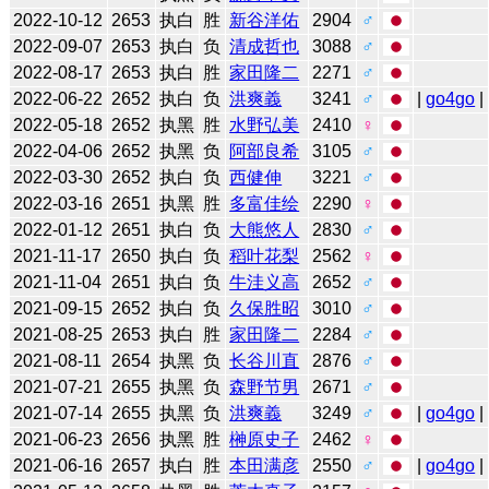
2022-10-12
2653
执白
胜
新谷洋佑
2904
♂
2022-09-07
2653
执白
负
清成哲也
3088
♂
2022-08-17
2653
执白
胜
家田隆二
2271
♂
2022-06-22
2652
执白
负
洪爽義
3241
♂
|
go4go
|
2022-05-18
2652
执黑
胜
水野弘美
2410
♀
2022-04-06
2652
执黑
负
阿部良希
3105
♂
2022-03-30
2652
执白
负
西健伸
3221
♂
2022-03-16
2651
执黑
胜
多富佳绘
2290
♀
2022-01-12
2651
执白
负
大熊悠人
2830
♂
2021-11-17
2650
执白
负
稻叶花梨
2562
♀
2021-11-04
2651
执白
负
牛洼义高
2652
♂
2021-09-15
2652
执白
负
久保胜昭
3010
♂
2021-08-25
2653
执白
胜
家田隆二
2284
♂
2021-08-11
2654
执黑
负
长谷川直
2876
♂
2021-07-21
2655
执黑
负
森野节男
2671
♂
2021-07-14
2655
执黑
负
洪爽義
3249
♂
|
go4go
|
2021-06-23
2656
执黑
胜
榊原史子
2462
♀
2021-06-16
2657
执白
胜
本田满彦
2550
♂
|
go4go
|