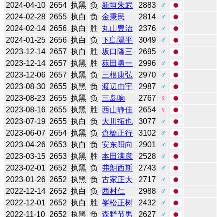
2024-04-10
2654
执黑
负
新垣朱武
2883
♂
2024-02-28
2655
执白
负
金秉民
2814
♂
2024-02-14
2656
执白
胜
丸山豊治
2376
♂
2024-01-25
2656
执白
负
下島陽平
3049
♂
2023-12-14
2657
执白
胜
坂口隆三
2695
♂
2023-12-14
2657
执黑
胜
苑田勇一
2996
♂
2023-12-06
2657
执黑
负
三根康弘
2970
♂
2023-08-30
2655
执黑
负
渡辺由宇
2987
♂
2023-08-23
2655
执黑
负
三岛响
2767
♀
2023-08-16
2655
执黑
胜
西山静佳
2654
♀
2023-07-19
2655
执白
负
大川拓也
3077
♂
2023-06-07
2654
执黑
负
倉橋正行
3102
♂
2023-04-26
2653
执白
负
安东阳向
2901
♂
2023-03-15
2653
执黑
胜
本田满彦
2528
♂
2023-02-01
2652
执黑
负
弗朗西斯
2743
♂
2023-01-26
2652
执黑
负
古家正大
2717
♂
2022-12-14
2652
执白
负
西村仁
2988
♂
2022-12-01
2652
执白
胜
峯松正树
2432
♂
2022-11-10
2652
执黑
负
森野节男
2627
♂