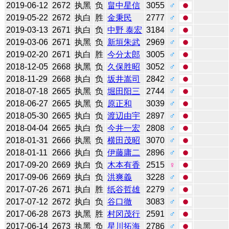
2019-06-12
2672
执黑
负
畠中星信
3055
♂
2019-05-22
2672
执白
胜
金秉民
2777
♂
2019-03-13
2671
执白
负
中野 泰宏
3184
♂
2019-03-06
2671
执黑
负
新垣朱武
2969
♂
2019-02-20
2671
执白
胜
今分太郎
3005
♂
2018-12-05
2668
执黑
负
久保胜昭
3052
♂
2018-11-29
2668
执白
负
坂井嵩司
2842
♂
2018-07-18
2665
执黑
负
堀田阳三
2744
♂
2018-06-27
2665
执黑
负
原正和
3039
♂
2018-05-30
2665
执白
负
渡辺由宇
2897
♂
2018-04-04
2665
执白
负
今井一宏
2808
♂
2018-01-31
2666
执黑
负
横田茂昭
3070
♂
2018-01-11
2666
执白
负
伊藤庸二
2896
♂
2017-09-20
2669
执白
负
木本有香
2515
♀
2017-09-06
2669
执白
负
洪爽義
3228
♂
2017-07-26
2671
执白
胜
纸谷哲雄
2279
♂
2017-07-12
2672
执白
负
谷口徹
3083
♂
2017-06-28
2673
执黑
胜
村冈茂行
2591
♂
2017-06-14
2673
执黑
负
星川拓海
2786
♂