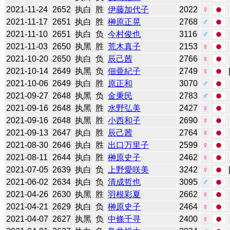
2021-11-24
2652
执白
胜
伊藤加代子
2022
♀
2021-11-17
2651
执白
胜
榊原正晃
2768
♂
2021-11-10
2651
执白
负
今村俊也
3116
♂
2021-11-03
2650
执黑
胜
荒木真子
2153
♀
2021-10-20
2650
执白
负
辰己茜
2766
♀
2021-10-14
2649
执黑
负
佃亜紀子
2749
♀
2021-10-06
2649
执白
胜
原正和
3070
♂
2021-09-27
2648
执黑
负
金秉民
2783
♂
2021-09-16
2648
执黑
胜
水野弘美
2427
♀
2021-09-16
2648
执黑
胜
小西和子
2690
♀
2021-09-13
2647
执白
胜
辰己茜
2764
♀
2021-08-30
2646
执白
胜
出口万里子
2599
♀
2021-08-11
2644
执白
胜
榊原史子
2462
♀
2021-07-05
2639
执白
负
上野愛咲美
3242
♀
2021-06-02
2634
执白
负
清成哲也
3095
♂
2021-04-26
2630
执黑
胜
羽根彩夏
2662
♀
2021-04-21
2629
执白
负
榊原史子
2464
♀
2021-04-07
2627
执黑
负
中條千寻
2400
♀