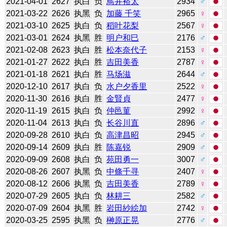
2021-04-01
2627
执白
负
鳥井裕太
2934
♂
2021-03-22
2626
执黑
负
加藤 千笑
2965
♀
2021-03-10
2625
执白
负
稻叶花梨
2567
♀
2021-03-01
2624
执黑
胜
明户和巳
2176
♂
2021-02-08
2623
执白
胜
松本奈代子
2153
♀
2021-01-27
2622
执白
胜
吉田美香
2787
♀
2021-01-18
2621
执白
胜
马场滋
2644
♂
2020-12-10
2617
执白
负
水户夕香里
2522
♀
2020-11-30
2616
执白
胜
金賢貞
2477
♀
2020-11-19
2615
执白
负
仲邑菫
2992
♀
2020-11-04
2613
执白
负
长谷川直
2896
♂
2020-09-28
2610
执白
负
高津昌昭
2945
♂
2020-09-14
2609
执白
胜
陈嘉锐
2909
♂
2020-09-09
2608
执白
负
苑田勇一
3007
♂
2020-08-26
2607
执黑
负
中條千寻
2407
♀
2020-08-12
2606
执黑
负
吉田美香
2789
♀
2020-07-29
2605
执白
负
林耕三
2582
♂
2020-07-09
2604
执黑
胜
岩田紗絵加
2742
♀
2020-03-25
2595
执黑
负
榊原正晃
2776
♂