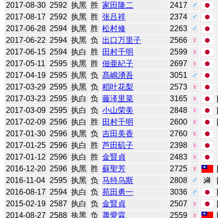
2017-08-30
2592
执黑
胜
家田隆二
2417
♂
2017-08-17
2592
执黑
胜
张吕祥
2374
♂
2017-06-28
2594
执黑
胜
松村修
2263
♂
2017-06-22
2594
执黑
负
出口万里子
2566
♀
2017-06-15
2594
执白
胜
田村千明
2599
♀
2017-05-11
2595
执黑
胜
佃亜紀子
2697
♀
2017-04-19
2595
执黑
负
髙嶋湧吾
3051
♂
2017-03-29
2595
执黑
负
稻叶花梨
2573
♀
2017-03-23
2595
执白
负
藤泽里菜
3165
♀
2017-03-09
2595
执白
负
小山荣美
2848
♀
2017-02-09
2596
执白
胜
田村千明
2600
♀
2017-01-30
2596
执黑
负
吉田美香
2760
♀
2017-01-25
2596
执白
胜
芦田矶子
2398
♀
2017-01-12
2596
执白
胜
金賢貞
2483
♀
2016-12-20
2596
执黑
胜
蘇聖芳
2725
♀
2016-11-04
2595
执黑
负
马特乌斯
2808
♂
2016-08-17
2594
执白
负
苑田勇一
3036
♂
2015-02-19
2587
执白
负
金賢貞
2507
♀
2014-08-27
2588
执黑
负
蕭愛霖
2559
♀