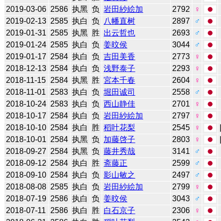
2019-03-06
2586
执黑
负
岩田紗絵加
2792
♀
2019-02-13
2585
执白
负
八幡直树
2897
♂
2019-01-31
2585
执黑
胜
出云哲也
2693
♂
2019-01-24
2585
执白
负
姜旼侯
3044
♂
2019-01-17
2584
执白
负
吉田美香
2773
♀
2018-12-13
2584
执白
负
浅野泰子
2293
♀
2018-11-15
2584
执黑
胜
宮本千春
2604
♀
2018-11-01
2583
执白
负
堀田诚司
2558
♂
2018-10-24
2583
执白
负
西山静佳
2701
♀
2018-10-17
2584
执白
负
岩田紗絵加
2797
♀
2018-10-10
2584
执白
胜
稻叶花梨
2545
♀
2018-10-01
2584
执黑
负
加藤啓子
2803
♀
2018-09-27
2584
执黑
负
藤井秀哉
3141
♂
2018-09-12
2584
执白
胜
斋藤正
2599
♂
2018-09-10
2584
执白
负
影山敏之
2497
♂
2018-08-08
2585
执白
负
岩田紗絵加
2799
♀
2018-07-19
2586
执白
负
姜旼侯
3043
♂
2018-07-11
2586
执白
胜
白石京子
2306
♀