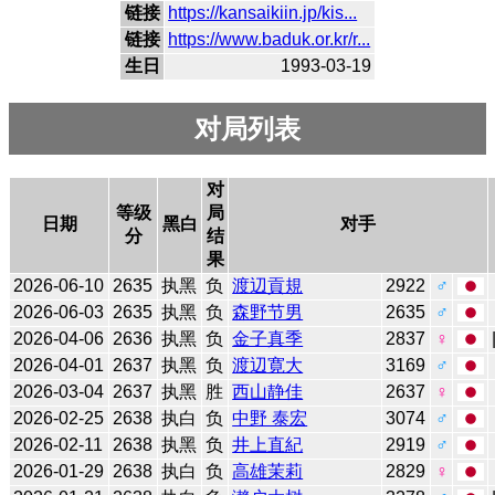
链接
https://kansaikiin.jp/kis...
链接
https://www.baduk.or.kr/r...
生日
1993-03-19
对局列表
对
等级
局
日期
黑白
对手
分
结
果
2026-06-10
2635
执黑
负
渡辺貢規
2922
♂
2026-06-03
2635
执黑
负
森野节男
2635
♂
2026-04-06
2636
执黑
负
金子真季
2837
♀
2026-04-01
2637
执黑
负
渡辺寛大
3169
♂
2026-03-04
2637
执黑
胜
西山静佳
2637
♀
2026-02-25
2638
执白
负
中野 泰宏
3074
♂
2026-02-11
2638
执黑
负
井上直紀
2919
♂
2026-01-29
2638
执白
负
高雄茉莉
2829
♀