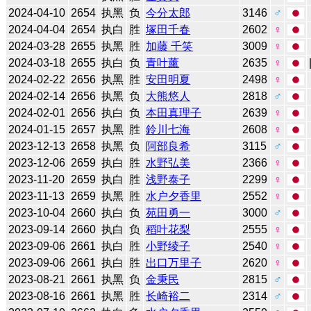
2024-04-10
2654
执黑
负
今分太郎
3146
♂
2024-04-04
2654
执白
胜
塚田千春
2602
♀
2024-03-28
2655
执黑
胜
加藤 千笑
3009
♀
2024-03-18
2655
执白
负
青叶薰
2635
♀
2024-02-22
2656
执黑
胜
安田明夏
2498
♀
2024-02-14
2656
执黑
负
大熊悠人
2818
♂
2024-02-01
2656
执白
负
本田真理子
2639
♀
2024-01-15
2657
执黑
胜
鈴川七海
2608
♀
2023-12-13
2658
执黑
负
阿部良希
3115
♂
2023-12-06
2659
执白
胜
水野弘美
2366
♀
2023-11-20
2659
执白
胜
浅野泰子
2299
♀
2023-11-13
2659
执黑
胜
水户夕香里
2552
♀
2023-10-04
2660
执白
负
苑田勇一
3000
♂
2023-09-14
2660
执白
负
稻叶花梨
2555
♀
2023-09-06
2661
执白
胜
小野绫子
2540
♀
2023-09-06
2661
执白
胜
出口万里子
2620
♀
2023-08-21
2661
执黑
负
金秉民
2815
♂
2023-08-16
2661
执黑
胜
长崎裕二
2314
♂