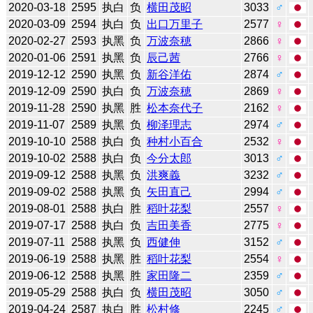
2020-03-18
2595
执白
负
横田茂昭
3033
♂
2020-03-09
2594
执白
负
出口万里子
2577
♀
2020-02-27
2593
执黑
负
万波奈穂
2866
♀
2020-01-06
2591
执黑
负
辰己茜
2766
♀
2019-12-12
2590
执黑
负
新谷洋佑
2874
♂
2019-12-09
2590
执白
负
万波奈穂
2869
♀
2019-11-28
2590
执黑
胜
松本奈代子
2162
♀
2019-11-07
2589
执黑
负
柳泽理志
2974
♂
2019-10-10
2588
执白
负
种村小百合
2532
♀
2019-10-02
2588
执白
负
今分太郎
3013
♂
2019-09-12
2588
执黑
负
洪爽義
3232
♂
2019-09-02
2588
执黑
负
矢田直己
2994
♂
2019-08-01
2588
执白
胜
稻叶花梨
2557
♀
2019-07-17
2588
执白
负
吉田美香
2775
♀
2019-07-11
2588
执黑
负
西健伸
3152
♂
2019-06-19
2588
执黑
胜
稻叶花梨
2554
♀
2019-06-12
2588
执黑
胜
家田隆二
2359
♂
2019-05-29
2588
执白
负
横田茂昭
3050
♂
2019-04-24
2587
执白
胜
松村修
2245
♂