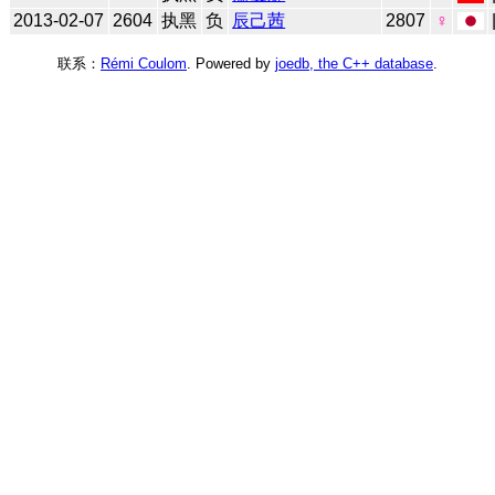
2013-02-07
2604
执黑
负
辰己茜
2807
♀
联系：
Rémi Coulom
. Powered by
joedb, the C++ database
.