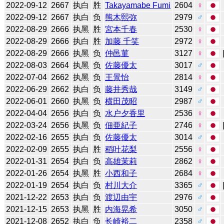
2022-09-12
2667
执白
胜
Takayamabe Fumi
2604
♀
2022-09-12
2667
执白
负
熊木熙弥
2979
♂
2022-08-29
2666
执黑
胜
宮本千春
2530
♀
2022-08-29
2666
执白
胜
加藤 千笑
2972
♀
2022-08-29
2666
执黑
负
仲邑菫
3127
♀
2022-08-03
2664
执黑
负
佐藤優太
3017
♂
2022-07-04
2662
执黑
负
王景怡
2814
♀
2022-06-29
2662
执白
负
藤井秀哉
3149
♂
2022-06-01
2660
执黑
负
横田茂昭
2987
♂
2022-04-04
2656
执白
负
水户夕香里
2536
♀
2022-03-24
2656
执黑
负
佃亜紀子
2746
♀
2022-02-16
2655
执白
负
佐藤優太
3014
♂
2022-02-09
2655
执白
胜
稻叶花梨
2556
♀
2022-01-31
2654
执白
负
高雄茉莉
2862
♀
2022-01-26
2654
执黑
胜
小西和子
2684
♀
2022-01-19
2654
执白
负
村川大介
3365
♂
2021-12-22
2653
执白
负
渡辺由宇
2976
♂
2021-12-15
2653
执黑
胜
内海晃希
3050
♂
2021-12-08
2652
执白
负
长崎裕二
2358
♂