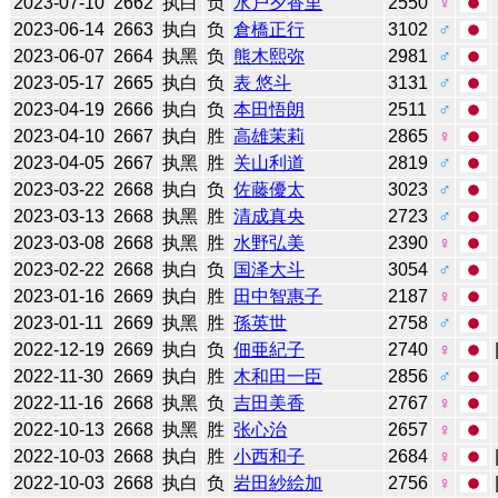
2023-07-10
2662
执白
负
水户夕香里
2550
♀
2023-06-14
2663
执白
负
倉橋正行
3102
♂
2023-06-07
2664
执黑
负
熊木熙弥
2981
♂
2023-05-17
2665
执白
负
表 悠斗
3131
♂
2023-04-19
2666
执白
负
本田悟朗
2511
♂
2023-04-10
2667
执白
胜
高雄茉莉
2865
♀
2023-04-05
2667
执黑
胜
关山利道
2819
♂
2023-03-22
2668
执白
负
佐藤優太
3023
♂
2023-03-13
2668
执黑
胜
清成真央
2723
♂
2023-03-08
2668
执黑
胜
水野弘美
2390
♀
2023-02-22
2668
执白
负
国泽大斗
3054
♂
2023-01-16
2669
执白
胜
田中智惠子
2187
♀
2023-01-11
2669
执黑
胜
孫英世
2758
♂
2022-12-19
2669
执白
负
佃亜紀子
2740
♀
2022-11-30
2669
执白
胜
木和田一臣
2856
♂
2022-11-16
2668
执黑
负
吉田美香
2767
♀
2022-10-13
2668
执黑
胜
张心治
2657
♀
2022-10-03
2668
执白
胜
小西和子
2684
♀
2022-10-03
2668
执白
负
岩田紗絵加
2756
♀