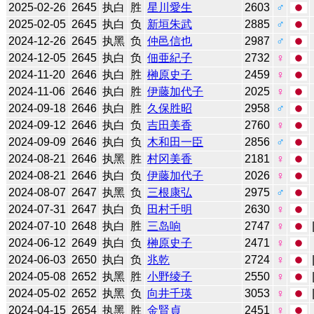
2025-02-26
2645
执白
胜
星川愛生
2603
♂
2025-02-05
2645
执白
负
新垣朱武
2885
♂
2024-12-26
2645
执黑
负
仲邑信也
2987
♂
2024-12-05
2645
执白
负
佃亜紀子
2732
♀
2024-11-20
2646
执白
胜
榊原史子
2459
♀
2024-11-06
2646
执白
胜
伊藤加代子
2025
♀
2024-09-18
2646
执白
胜
久保胜昭
2958
♂
2024-09-12
2646
执白
负
吉田美香
2760
♀
2024-09-09
2646
执白
负
木和田一臣
2856
♂
2024-08-21
2646
执黑
胜
村冈美香
2181
♀
2024-08-21
2646
执白
负
伊藤加代子
2026
♀
2024-08-07
2647
执黑
负
三根康弘
2975
♂
2024-07-31
2647
执白
负
田村千明
2630
♀
2024-07-10
2648
执白
胜
三岛响
2747
♀
2024-06-12
2649
执白
负
榊原史子
2471
♀
2024-06-03
2650
执白
负
兆乾
2724
♀
2024-05-08
2652
执黑
胜
小野绫子
2550
♀
2024-05-02
2652
执黑
负
向井千瑛
3053
♀
2024-04-15
2654
执黑
胜
金賢貞
2451
♀