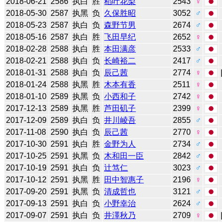
2018-06-21
2586
执白
胜
稻叶花梨
2543
♀
2018-05-30
2587
执黑
负
久保胜昭
3052
♂
2018-05-23
2587
执白
负
森野节男
2674
♂
2018-05-16
2587
执白
胜
飞田早纪
2652
♀
2018-02-28
2588
执白
胜
本田满彦
2533
♂
2018-02-21
2588
执白
负
长崎裕二
2417
♂
2018-01-31
2588
执白
负
辰己茜
2774
♀
2018-01-24
2588
执黑
胜
木本有香
2511
♀
2018-01-10
2589
执黑
负
小西和子
2742
♀
2017-12-13
2589
执黑
胜
芦田矶子
2399
♀
2017-12-09
2589
执白
负
井川崚吾
2855
♂
2017-11-08
2590
执白
负
辰己茜
2770
♀
2017-10-30
2591
执白
胜
金野为人
2734
♂
2017-10-25
2591
执黑
负
木和田一臣
2842
♂
2017-10-19
2591
执白
负
辻笃仁
3023
♂
2017-10-12
2591
执黑
胜
田中智惠子
2196
♀
2017-09-20
2591
执黑
负
清成哲也
3121
♂
2017-09-13
2591
执白
负
小野幸治
2624
♂
2017-09-07
2591
执白
负
井澤秋乃
2709
♀