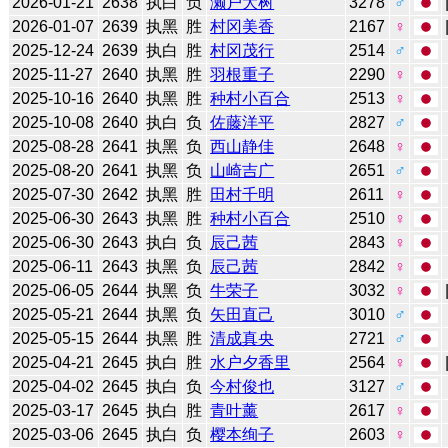
2026-01-21
2638
执白
负
濑户大树
3278
♂
2026-01-07
2639
执黑
胜
村冈美香
2167
♀
2025-12-24
2639
执白
胜
村冈茂行
2514
♂
2025-11-27
2640
执黑
胜
羽根重子
2290
♀
2025-10-16
2640
执黑
胜
种村小百合
2513
♀
2025-10-08
2640
执白
负
佐藤洋平
2827
♂
2025-08-28
2641
执黑
负
西山静佳
2648
♀
2025-08-20
2641
执黑
负
山崎吉广
2651
♂
2025-07-30
2642
执黑
胜
田村千明
2611
♀
2025-06-30
2643
执黑
胜
种村小百合
2510
♀
2025-06-30
2643
执白
负
辰己茜
2843
♀
2025-06-11
2643
执黑
负
辰己茜
2842
♀
2025-06-05
2644
执黑
负
牛荣子
3032
♀
2025-05-21
2644
执黑
负
矢田直己
3010
♂
2025-05-15
2644
执黑
胜
清成真央
2721
♂
2025-04-21
2645
执白
胜
水户夕香里
2564
♀
2025-04-02
2645
执白
负
今村俊也
3127
♂
2025-03-17
2645
执白
胜
青叶薰
2617
♀
2025-03-06
2645
执白
负
樱本绚子
2603
♀