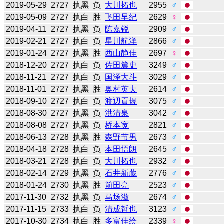
2019-05-29
2727
执黑
负
大川拓也
2955
♂
2019-05-09
2727
执白
胜
飞田早纪
2629
♀
2019-04-11
2727
执黑
负
陈嘉锐
2909
♂
2019-02-21
2727
执白
负
星川航洋
2866
♂
2019-01-24
2727
执黑
胜
西山静佳
2697
♀
2018-12-20
2727
执白
负
佐田篤史
3249
♂
2018-11-21
2727
执白
负
国泽大斗
3029
♂
2018-11-01
2727
执黑
胜
奥村英夫
2614
♂
2018-09-10
2727
执白
负
渡辺貢規
3075
♂
2018-08-30
2727
执黑
负
洪清泉
3042
♂
2018-08-08
2727
执黑
负
桥本宽
2821
♂
2018-06-13
2728
执黑
胜
森野节男
2673
♂
2018-04-18
2728
执白
负
本田悟朗
2645
♂
2018-03-21
2728
执白
负
大川拓也
2932
♂
2018-02-14
2729
执黑
负
石井新蔵
2776
♂
2018-01-24
2730
执黑
胜
前田亮
2523
♂
2017-11-30
2732
执黑
负
马场滋
2674
♂
2017-11-15
2733
执白
负
清成哲也
3123
♂
2017-10-30
2734
执白
胜
多富佳绘
2339
♀