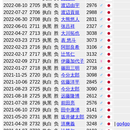
2022-08-10
2705
执黑
负
渡辺由宇
2976
♂
2022-07-27
2706
执白
负
渡辺貢規
2988
♂
2022-06-30
2708
执白
负
大熊悠人
2831
♂
2022-06-01
2711
执黑
胜
张吕祥
2327
♂
2022-04-27
2713
执白
胜
大川拓也
3038
♂
2022-03-23
2715
执黑
负
表 悠斗
3073
♂
2022-02-23
2716
执白
负
阿部良希
3106
♂
2022-02-17
2717
执黑
负
辻笃仁
3132
♂
2022-02-09
2717
执白
胜
伊藤加代子
2021
♀
2022-01-27
2718
执黑
胜
篠田三明
2738
♂
2021-11-25
2720
执白
负
今分太郎
3098
♂
2021-10-06
2722
执白
负
佐藤洋平
2845
♂
2021-08-23
2725
执白
负
今分太郎
3090
♂
2021-08-18
2725
执黑
胜
远藤隆博
2612
♂
2021-07-28
2726
执黑
负
前田亮
2576
♂
2021-06-10
2729
执白
负
田中康湧
3141
♂
2021-05-20
2731
执黑
胜
坂井健太郎
2929
♂
2021-04-28
2732
执白
负
洪爽義
3248
♂
|
go4go