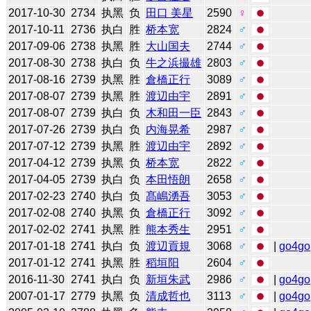
2017-10-30
2734
执黑
负
田口 美星
2590
♀
2017-10-11
2736
执白
胜
桥本宽
2824
♂
2017-09-06
2738
执黑
胜
大山国夫
2744
♂
2017-08-30
2738
执白
负
牛之浜撮雄
2803
♂
2017-08-16
2739
执黑
胜
倉橋正行
3089
♂
2017-08-07
2739
执黑
胜
渡辺由宇
2891
♂
2017-08-07
2739
执白
负
木和田一臣
2843
♂
2017-07-26
2739
执白
负
内海晃希
2987
♂
2017-07-12
2739
执黑
胜
渡辺由宇
2892
♂
2017-04-12
2739
执黑
负
桥本宽
2822
♂
2017-04-05
2739
执白
负
本田悟朗
2658
♂
2017-02-23
2740
执白
负
髙嶋湧吾
3053
♂
2017-02-08
2740
执黑
负
倉橋正行
3092
♂
2017-02-02
2741
执黑
胜
熊本秀生
2951
♂
2017-01-18
2741
执白
负
渡辺貢規
3068
♂
|
go4go
2017-01-12
2741
执黑
胜
稻垣阳
2604
♂
2016-11-30
2741
执白
负
新垣朱武
2986
♂
|
go4go
2007-01-17
2779
执黑
负
清成哲也
3113
♂
|
go4go