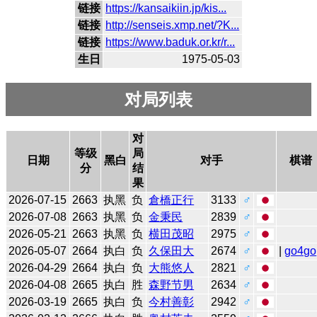
链接
https://kansaikiin.jp/kis...
链接
http://senseis.xmp.net/?K...
链接
https://www.baduk.or.kr/r...
生日
1975-05-03
对局列表
对
等级
局
日期
黑白
对手
棋谱
分
结
果
2026-07-15
2663
执黑
负
倉橋正行
3133
♂
2026-07-08
2663
执黑
负
金秉民
2839
♂
2026-05-21
2663
执黑
负
横田茂昭
2975
♂
2026-05-07
2664
执白
负
久保田大
2674
♂
|
go4go
2026-04-29
2664
执白
负
大熊悠人
2821
♂
2026-04-08
2665
执白
胜
森野节男
2634
♂
2026-03-19
2665
执白
负
今村善彰
2942
♂