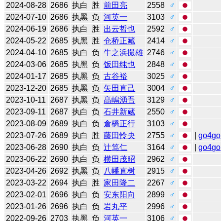
2024-08-28
2686
执白
胜
前田亮
2558
♂
2024-07-10
2686
执黑
负
河英一
3103
♂
2024-06-19
2686
执白
胜
出云哲也
2592
♂
2024-05-22
2685
执黑
胜
仓桥正藏
2414
♂
2024-04-10
2685
执白
负
牛之浜撮雄
2746
♂
2024-03-06
2685
执黑
负
饭田纯也
2848
♂
2024-01-17
2685
执黑
负
古谷裕
3025
♂
2023-12-20
2685
执黑
负
矢田直己
3004
♂
2023-10-11
2687
执黑
负
髙嶋湧吾
3129
♂
2023-09-11
2687
执白
负
石井新蔵
2550
♂
2023-08-09
2689
执白
负
倉橋正行
3103
♂
2023-07-26
2689
执白
胜
藤田怜央
2755
♂
|
go4go
2023-06-28
2690
执白
负
辻笃仁
3164
♂
|
go4go
2023-06-22
2690
执白
负
横田茂昭
2962
♂
2023-04-26
2692
执黑
负
八幡直树
2915
♂
2023-03-22
2694
执白
胜
家田隆二
2267
♂
2023-02-01
2696
执白
负
安东阳向
2899
♂
2023-01-26
2696
执白
负
岩丸平
2996
♂
2022-09-26
2703
执黑
负
河英一
3106
♂