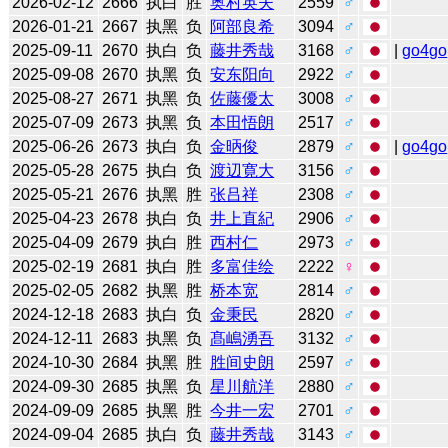
2026-02-12
2666
执白
胜
奥村英夫
2559
♂
2026-01-21
2667
执黑
负
阿部良希
3094
♂
2025-09-11
2670
执白
负
藤井秀哉
3168
♂
|
go4go
2025-09-08
2670
执黑
负
安东阳向
2922
♂
2025-08-27
2671
执黑
负
佐藤優太
3008
♂
2025-07-09
2673
执黑
负
本田悟朗
2517
♂
2025-06-26
2673
执白
负
金昞俊
2879
♂
|
go4go
2025-05-28
2675
执白
负
渡辺寛大
3156
♂
2025-05-21
2676
执黑
胜
张吕祥
2308
♂
2025-04-23
2678
执白
负
井上直紀
2906
♂
2025-04-09
2679
执白
胜
西村仁
2973
♂
2025-02-19
2681
执白
胜
多富佳绘
2222
♀
2025-02-05
2682
执黑
胜
桥本宽
2814
♂
2024-12-18
2683
执白
负
金秉民
2820
♂
2024-12-11
2683
执黑
负
髙嶋湧吾
3132
♂
2024-10-30
2684
执黑
胜
胜间史朗
2597
♂
2024-09-30
2685
执黑
负
星川航洋
2880
♂
2024-09-09
2685
执黑
胜
今井一宏
2701
♂
2024-09-04
2685
执白
负
藤井秀哉
3143
♂