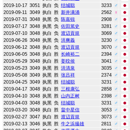
2019-10-17
3051
执白
负
结城聪
3233
♂
2019-09-11
3049
执白
胜
新井满涌
2562
♀
2019-07-31
3048
执黑
负
陈嘉锐
2908
♂
2019-07-17
3048
执黑
负
佐田篤史
3281
♂
2019-07-10
3048
执白
负
渡辺貢規
3069
♂
2019-06-26
3048
执黑
负
洪爽義
3230
♂
2019-06-12
3048
执白
负
渡辺貢規
3070
♂
2019-06-05
3048
执白
胜
长崎裕二
2394
♂
2019-05-29
3048
执白
胜
姜旼侯
3041
♂
2019-05-23
3049
执黑
胜
洪清泉
3035
♂
2019-05-08
3049
执黑
胜
张吕祥
2374
♂
2019-04-25
3049
执黑
胜
结城聪
3231
♂
2019-04-17
3048
执白
胜
三根康弘
2858
♂
2019-04-10
3048
执黑
胜
山内正树
2398
♂
2019-04-03
3048
执黑
负
结城聪
3231
♂
2019-03-20
3048
执白
胜
畠中星信
3053
♂
2019-02-27
3047
执白
胜
渡辺貢規
3073
♂
2019-02-13
3046
执黑
胜
牛之浜撮雄
2811
♂