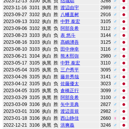
2023-12-13
3100
执黑
负
结城聪
3268
♂
2023-11-16
3101
执黑
胜
渡辺由宇
2989
♂
2023-09-27
3102
执白
胜
八幡直树
2916
♂
2023-09-13
3102
执白
胜
中野 泰宏
3105
♂
2023-09-06
3102
执黑
负
阿部良希
3112
♂
2023-08-23
3103
执白
负
表 悠斗
3144
♂
2023-08-16
3103
执白
胜
髙嶋湧吾
3125
♂
2023-08-10
3103
执白
负
田中伸幸
3116
♂
2023-06-21
3104
执白
胜
熊木熙弥
2980
♂
2023-05-17
3105
执黑
胜
中野 泰宏
3110
♂
2023-05-04
3105
执黑
负
三户秀平
3095
♂
2023-04-26
3105
执白
胜
藤井秀哉
3141
♂
2023-04-12
3105
执白
负
佐藤優太
3023
♂
2023-04-05
3105
执黑
负
倉橋正行
3099
♂
2023-03-29
3105
执黑
胜
阿部良希
3100
♂
2023-03-09
3106
执白
胜
矢中克典
2827
♂
2023-03-01
3106
执白
胜
渡辺貢規
2982
♂
2023-01-18
3106
执白
胜
西山静佳
2660
♀
2022-12-21
3106
执黑
负
洪爽義
3246
♂