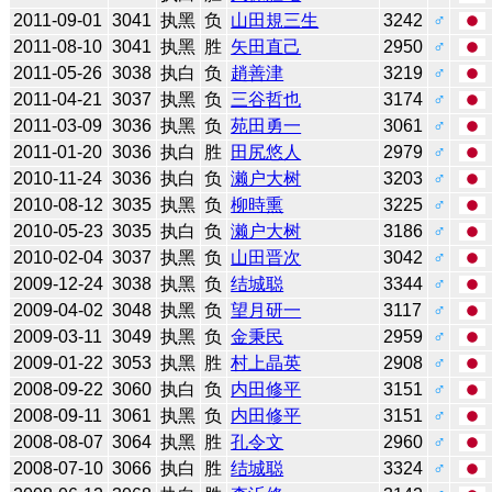
2011-09-01
3041
执黑
负
山田規三生
3242
♂
2011-08-10
3041
执黑
胜
矢田直己
2950
♂
2011-05-26
3038
执白
负
趙善津
3219
♂
2011-04-21
3037
执黑
负
三谷哲也
3174
♂
2011-03-09
3036
执黑
负
苑田勇一
3061
♂
2011-01-20
3036
执白
胜
田尻悠人
2979
♂
2010-11-24
3036
执白
负
濑户大树
3203
♂
2010-08-12
3035
执黑
负
柳時熏
3225
♂
2010-05-23
3035
执白
负
濑户大树
3186
♂
2010-02-04
3037
执黑
负
山田晋次
3042
♂
2009-12-24
3038
执黑
负
结城聪
3344
♂
2009-04-02
3048
执黑
负
望月研一
3117
♂
2009-03-11
3049
执黑
负
金秉民
2959
♂
2009-01-22
3053
执黑
胜
村上晶英
2908
♂
2008-09-22
3060
执白
负
内田修平
3151
♂
2008-09-11
3061
执黑
负
内田修平
3151
♂
2008-08-07
3064
执黑
胜
孔令文
2960
♂
2008-07-10
3066
执白
胜
结城聪
3324
♂