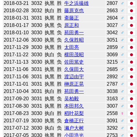
2018-03-21
3032
执黑
胜
牛之浜撮雄
2807
♂
2018-02-28
3032
执白
胜
藤原克也
2663
♂
2018-01-31
3031
执黑
胜
斋藤正
2604
♂
2018-01-17
3030
执黑
负
原正和
3027
♂
2018-01-10
3030
执黑
负
苑田勇一
3042
♂
2017-12-06
3030
执黑
负
久保胜昭
3051
♂
2017-11-29
3030
执黑
胜
太田亮
2859
♂
2017-11-22
3030
执白
负
横田茂昭
3069
♂
2017-11-13
3030
执黑
负
佐田篤史
3215
♂
2017-11-06
3031
执黑
胜
久保田大
2685
♂
2017-11-06
3031
执黑
胜
渡辺由宇
2892
♂
2017-11-01
3031
执黑
胜
榊原正晃
2787
♂
2017-10-04
3031
执白
胜
苑田勇一
3038
♂
2017-09-20
3031
执黑
负
吴柏毅
3163
♂
2017-08-30
3031
执黑
胜
本田邦久
3007
♂
2017-08-23
3030
执白
胜
稻叶花梨
2558
♀
2017-07-19
3030
执黑
负
倉橋正行
3091
♂
2017-07-12
3030
执白
负
濑户大树
3292
♂
2017-07-05
3030
执黑
胜
小田浩光
2753
♂