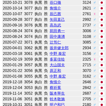
2020-10-21
3078
执黑
胜
谷口徹
3124
♂
2020-10-14
3077
执白
胜
角慎介
2621
♂
2020-10-07
3077
执白
胜
辰己茜
2761
♀
2020-09-28
3077
执白
胜
矢田直己
2992
♂
2020-09-16
3076
执黑
胜
高岛武
2737
♂
2020-08-24
3074
执白
胜
苑田勇一
3006
♂
2020-08-24
3074
执白
胜
田中康湧
3108
♂
2020-07-22
3071
执黑
负
辻笃仁
3085
♂
2020-04-01
3062
执黑
胜
坂井健太郎
2934
♂
2020-03-18
3061
执黑
负
中野 泰宏
3156
♂
2020-02-19
3059
执黑
胜
多富佳绘
2325
♀
2020-01-29
3057
执黑
胜
大山国夫
2715
♂
2020-01-22
3056
执黑
负
原正和
3070
♂
2020-01-08
3055
执黑
负
中野 泰宏
3162
♂
2019-12-18
3054
执白
胜
角慎介
2646
♂
2019-12-04
3053
执白
胜
蔡祈冕
2842
♂
2019-11-14
3052
执黑
负
阪本寧生
2687
♂
2019-11-06
3051
执黑
胜
铃木敬施
2705
♂
2019-10-31
3051
执黑
胜
明户和巳
2180
♂