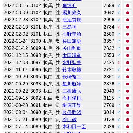
2022-03-16
3102
执黑
胜
角慎介
2589
♂
2022-03-09
3102
执白
胜
湯川光久
3042
♂
2022-02-23
3102
执黑
胜
渡辺貢規
2996
♂
2022-02-16
3101
执黑
胜
三岛响
2784
♀
2022-02-02
3101
执白
胜
小野幸治
2580
♂
2022-01-24
3100
执黑
负
佐田篤史
3357
♂
2022-01-12
3099
执黑
胜
关山利道
2822
♂
2021-12-15
3098
执黑
胜
太田清道
2553
♂
2021-12-08
3097
执黑
胜
水野弘美
2425
♀
2021-11-17
3096
执白
胜
铃木敬施
2721
♂
2021-10-20
3095
执白
胜
长崎裕二
2361
♂
2021-09-29
3093
执黑
胜
星川航洋
2876
♂
2021-09-22
3093
执白
胜
三根康弘
2943
♂
2021-09-15
3092
执白
负
今村俊也
3115
♂
2021-08-23
3091
执白
负
榊原正晃
2769
♂
2021-08-04
3090
执黑
胜
久保胜昭
3014
♂
2021-07-21
3089
执白
负
谷口徹
3138
♂
2021-07-14
3089
执白
胜
木和田一臣
2829
♂