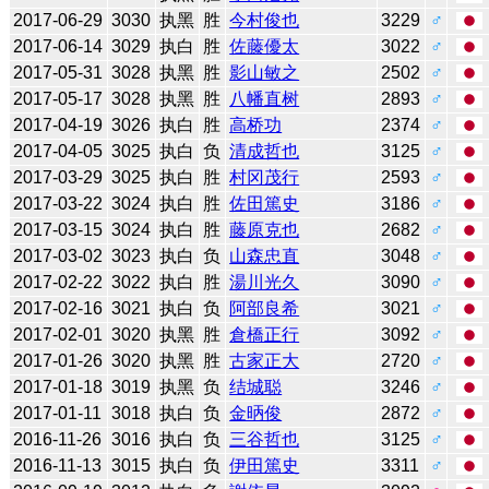
2017-06-29
3030
执黑
胜
今村俊也
3229
♂
2017-06-14
3029
执白
胜
佐藤優太
3022
♂
2017-05-31
3028
执黑
胜
影山敏之
2502
♂
2017-05-17
3028
执黑
胜
八幡直树
2893
♂
2017-04-19
3026
执白
胜
高桥功
2374
♂
2017-04-05
3025
执白
负
清成哲也
3125
♂
2017-03-29
3025
执白
胜
村冈茂行
2593
♂
2017-03-22
3024
执白
胜
佐田篤史
3186
♂
2017-03-15
3024
执白
胜
藤原克也
2682
♂
2017-03-02
3023
执白
负
山森忠直
3048
♂
2017-02-22
3022
执白
胜
湯川光久
3090
♂
2017-02-16
3021
执白
负
阿部良希
3021
♂
2017-02-01
3020
执黑
胜
倉橋正行
3092
♂
2017-01-26
3020
执黑
胜
古家正大
2720
♂
2017-01-18
3019
执黑
负
结城聪
3246
♂
2017-01-11
3018
执白
负
金昞俊
2872
♂
2016-11-26
3016
执白
负
三谷哲也
3125
♂
2016-11-13
3015
执白
负
伊田篤史
3311
♂