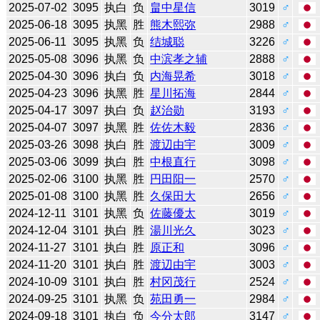
2025-07-02
3095
执白
负
畠中星信
3019
♂
2025-06-18
3095
执黑
胜
熊木熙弥
2988
♂
2025-06-11
3095
执黑
负
结城聪
3226
♂
2025-05-08
3096
执黑
负
中滨孝之辅
2888
♂
2025-04-30
3096
执白
负
内海晃希
3018
♂
2025-04-23
3096
执黑
胜
星川拓海
2844
♂
2025-04-17
3097
执白
负
赵治勋
3193
♂
2025-04-07
3097
执黑
胜
佐佐木毅
2836
♂
2025-03-26
3098
执白
胜
渡辺由宇
3009
♂
2025-03-06
3099
执白
胜
中根直行
3098
♂
2025-02-06
3100
执黑
胜
円田阳一
2570
♂
2025-01-08
3100
执黑
胜
久保田大
2656
♂
2024-12-11
3101
执黑
负
佐藤優太
3019
♂
2024-12-04
3101
执白
胜
湯川光久
3023
♂
2024-11-27
3101
执白
胜
原正和
3096
♂
2024-11-20
3101
执白
胜
渡辺由宇
3003
♂
2024-10-09
3101
执白
胜
村冈茂行
2524
♂
2024-09-25
3101
执黑
负
苑田勇一
2984
♂
2024-09-18
3101
执白
负
今分太郎
3147
♂