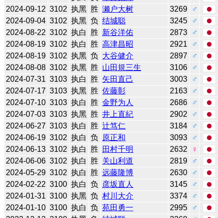
2024-09-12
3102
执黑
胜
濑户大树
3269
♂
2024-09-04
3102
执黑
负
结城聪
3245
♂
2024-08-22
3102
执白
胜
新谷洋佑
2873
♂
2024-08-19
3102
执白
胜
高津昌昭
2921
♂
2024-08-19
3102
执黑
负
大谷健介
2897
♂
2024-08-08
3102
执黑
胜
山田規三生
3106
♂
2024-07-31
3103
执白
胜
矢田直己
3003
♂
2024-07-17
3103
执黑
胜
佐藤彰
2163
♂
2024-07-10
3103
执白
胜
金野为人
2686
♂
2024-07-03
3103
执黑
胜
井上直紀
2902
♂
2024-06-27
3103
执白
胜
辻笃仁
3184
♂
2024-06-19
3102
执白
负
原正和
3093
♂
2024-06-13
3102
执白
胜
田村千明
2632
♀
2024-06-06
3102
执白
胜
关山利道
2819
♂
2024-05-29
3102
执白
胜
远藤隆博
2630
♂
2024-02-22
3100
执白
负
彦坂直人
3145
♂
2024-01-31
3100
执黑
负
村川大介
3374
♂
2024-01-10
3100
执白
负
苑田勇一
2995
♂