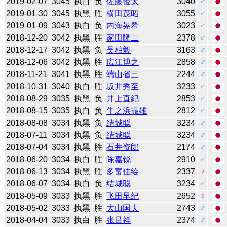
2019-02-07
3045
执白
负
佐藤優太
3040
♂
2019-01-30
3045
执黑
胜
横田茂昭
3055
♂
2019-01-09
3043
执白
负
内海晃希
3023
♂
2018-12-20
3042
执黑
胜
家田隆二
2378
♂
2018-12-17
3042
执黑
负
吴柏毅
3163
♂
2018-12-06
3042
执黑
胜
広江博之
2858
♂
2018-11-21
3041
执黑
胜
端山省三
2244
♂
2018-10-31
3040
执白
胜
坂井秀至
3233
♂
2018-08-29
3035
执黑
负
井上直紀
2853
♂
2018-08-15
3035
执白
负
牛之浜撮雄
2812
♂
2018-08-08
3034
执黑
负
结城聪
3234
♂
2018-07-11
3034
执黑
负
结城聪
3234
♂
2018-07-04
3034
执黑
胜
石井资郎
2174
♂
2018-06-20
3034
执白
胜
陈嘉锐
2910
♂
2018-06-13
3034
执黑
胜
多富佳绘
2337
♀
2018-06-07
3034
执白
负
结城聪
3234
♂
2018-05-09
3033
执黑
胜
飞田早纪
2652
♀
2018-05-02
3033
执黑
胜
大山国夫
2743
♂
2018-04-04
3033
执白
胜
张吕祥
2374
♂