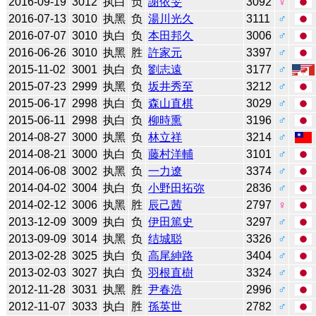
2016-09-19
3012
执白
负
謝依旻
3092
♀
2016-07-13
3010
执黑
负
湯川光久
3111
♂
2016-07-07
3010
执白
负
本田邦久
3006
♂
2016-06-26
3010
执黑
胜
許家元
3397
♂
2015-11-02
3001
执白
负
劉志遠
3177
♂
2015-07-23
2999
执黑
负
坂井秀至
3212
♂
2015-06-17
2998
执白
负
森山直棋
3029
♂
2015-06-11
2998
执白
负
柳時熏
3196
♂
2014-08-27
3000
执黑
负
林立祥
3214
♂
2014-08-21
3000
执白
负
藤村洋輔
3101
♂
2014-06-08
3002
执黑
负
一力遼
3374
♂
2014-04-02
3004
执白
负
小野田拓弥
2836
♂
2014-02-12
3006
执黑
胜
辰己茜
2797
♀
2013-12-09
3009
执白
负
伊田篤史
3297
♂
2013-09-09
3014
执黑
负
结城聪
3326
♂
2013-02-28
3025
执白
负
高尾紳路
3404
♂
2013-02-03
3027
执白
负
羽根直樹
3324
♂
2012-11-28
3031
执黑
胜
尹春浩
2996
♂
2012-11-07
3033
执白
胜
孫英世
2782
♂