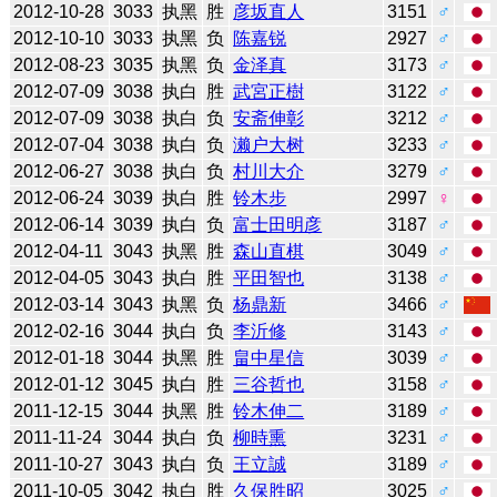
2012-10-28
3033
执黑
胜
彦坂直人
3151
♂
2012-10-10
3033
执黑
负
陈嘉锐
2927
♂
2012-08-23
3035
执黑
负
金泽真
3173
♂
2012-07-09
3038
执白
胜
武宮正樹
3122
♂
2012-07-09
3038
执白
负
安斋伸彰
3212
♂
2012-07-04
3038
执白
负
濑户大树
3233
♂
2012-06-27
3038
执白
负
村川大介
3279
♂
2012-06-24
3039
执白
胜
铃木步
2997
♀
2012-06-14
3039
执白
负
富士田明彦
3187
♂
2012-04-11
3043
执黑
胜
森山直棋
3049
♂
2012-04-05
3043
执白
胜
平田智也
3138
♂
2012-03-14
3043
执黑
负
杨鼎新
3466
♂
2012-02-16
3044
执白
负
李沂修
3143
♂
2012-01-18
3044
执黑
胜
畠中星信
3039
♂
2012-01-12
3045
执白
胜
三谷哲也
3158
♂
2011-12-15
3044
执黑
胜
铃木伸二
3189
♂
2011-11-24
3044
执白
负
柳時熏
3231
♂
2011-10-27
3043
执白
负
王立誠
3189
♂
2011-10-05
3042
执白
胜
久保胜昭
3025
♂