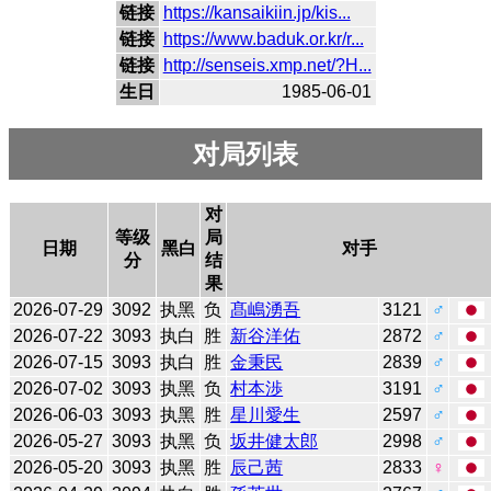
链接
https://kansaikiin.jp/kis...
链接
https://www.baduk.or.kr/r...
链接
http://senseis.xmp.net/?H...
生日
1985-06-01
对局列表
对
等级
局
日期
黑白
对手
分
结
果
2026-07-29
3092
执黑
负
髙嶋湧吾
3121
♂
2026-07-22
3093
执白
胜
新谷洋佑
2872
♂
2026-07-15
3093
执白
胜
金秉民
2839
♂
2026-07-02
3093
执黑
负
村本渉
3191
♂
2026-06-03
3093
执黑
胜
星川愛生
2597
♂
2026-05-27
3093
执黑
负
坂井健太郎
2998
♂
2026-05-20
3093
执黑
胜
辰己茜
2833
♀