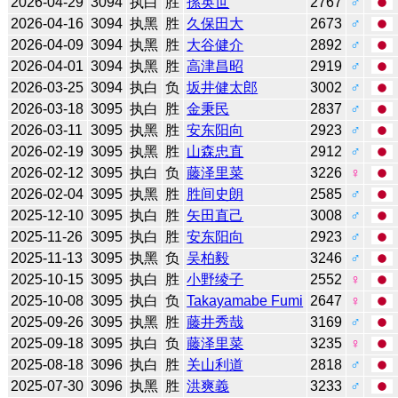
2026-04-29
3094
执白
胜
孫英世
2767
♂
2026-04-16
3094
执黑
胜
久保田大
2673
♂
2026-04-09
3094
执黑
胜
大谷健介
2892
♂
2026-04-01
3094
执黑
胜
高津昌昭
2919
♂
2026-03-25
3094
执白
负
坂井健太郎
3002
♂
2026-03-18
3095
执白
胜
金秉民
2837
♂
2026-03-11
3095
执黑
胜
安东阳向
2923
♂
2026-02-19
3095
执黑
胜
山森忠直
2912
♂
2026-02-12
3095
执白
负
藤泽里菜
3226
♀
2026-02-04
3095
执黑
胜
胜间史朗
2585
♂
2025-12-10
3095
执白
胜
矢田直己
3008
♂
2025-11-26
3095
执白
胜
安东阳向
2923
♂
2025-11-13
3095
执黑
负
吴柏毅
3246
♂
2025-10-15
3095
执白
胜
小野绫子
2552
♀
2025-10-08
3095
执白
负
Takayamabe Fumi
2647
♀
2025-09-26
3095
执黑
胜
藤井秀哉
3169
♂
2025-09-18
3095
执白
负
藤泽里菜
3235
♀
2025-08-18
3096
执白
胜
关山利道
2818
♂
2025-07-30
3096
执黑
胜
洪爽義
3233
♂