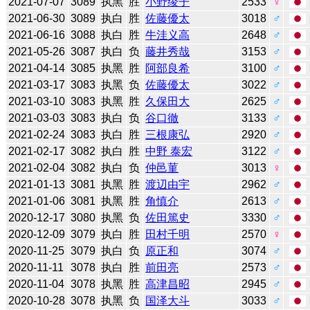
2021-07-07
3089
执黑
胜
小野绫子
2533
♀
2021-06-30
3089
执白
胜
佐藤優太
3018
♂
2021-06-16
3088
执白
胜
牛洼义高
2648
♂
2021-05-26
3087
执白
负
藤井秀哉
3153
♂
2021-04-14
3085
执黑
胜
阿部良希
3100
♂
2021-03-17
3083
执黑
负
佐藤優太
3022
♂
2021-03-10
3083
执黑
胜
久保田大
2625
♂
2021-03-03
3083
执白
负
谷口徹
3133
♂
2021-02-24
3083
执白
胜
三根康弘
2920
♂
2021-02-17
3082
执白
胜
中野 泰宏
3122
♂
2021-02-04
3082
执白
负
仲邑菫
3013
♀
2021-01-13
3081
执黑
胜
渡辺由宇
2962
♂
2021-01-06
3081
执黑
胜
角慎介
2613
♂
2020-12-17
3080
执黑
负
佐田篤史
3330
♂
2020-12-09
3079
执白
胜
田村千明
2570
♀
2020-11-25
3079
执白
负
原正和
3074
♂
2020-11-11
3078
执白
胜
前田亮
2573
♂
2020-11-04
3078
执黑
胜
高津昌昭
2945
♂
2020-10-28
3078
执黑
负
国泽大斗
3033
♂