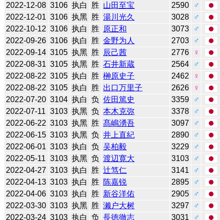
2022-12-08
3106
执白
胜
山田至宝
2590
♂
2022-12-01
3106
执黑
胜
湯川光久
3028
♂
2022-10-12
3106
执白
胜
原正和
3073
♂
2022-09-26
3106
执白
胜
金野为人
2703
♂
2022-09-14
3105
执黑
胜
辰己茜
2776
♀
2022-08-31
3105
执黑
胜
石井新蔵
2564
♂
2022-08-22
3105
执白
胜
榊原史子
2462
♀
2022-08-22
3105
执白
胜
出口万里子
2626
♀
2022-07-20
3104
执白
负
佐田篤史
3359
♂
2022-07-11
3103
执黑
负
本木克弥
3378
♂
2022-06-22
3103
执黑
胜
髙嶋湧吾
3097
♂
2022-06-15
3103
执黑
负
井上直紀
2890
♂
2022-06-01
3103
执白
负
吴柏毅
3229
♂
2022-05-11
3103
执黑
负
渡辺寛大
3103
♂
2022-04-27
3103
执白
胜
辻笃仁
3141
♂
2022-04-13
3103
执白
胜
陈嘉锐
2895
♂
2022-04-06
3103
执白
胜
新谷洋佑
2905
♂
2022-03-30
3103
执黑
胜
濑户大树
3297
♂
2022-03-24
3103
执白
负
長徳徹志
3031
♂