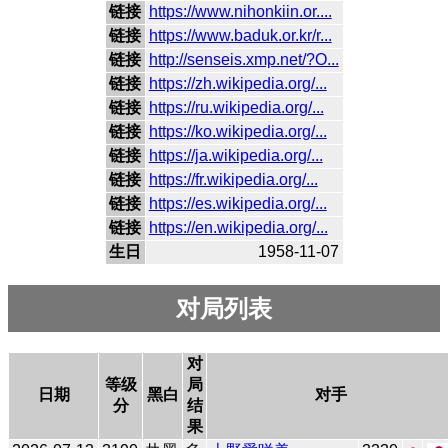
链接
https://www.nihonkiin.or....
链接
https://www.baduk.or.kr/r...
链接
http://senseis.xmp.net/?O...
链接
https://zh.wikipedia.org/...
链接
https://ru.wikipedia.org/...
链接
https://ko.wikipedia.org/...
链接
https://ja.wikipedia.org/...
链接
https://fr.wikipedia.org/...
链接
https://es.wikipedia.org/...
链接
https://en.wikipedia.org/...
生日
1958-11-07
对局列表
对
等级
局
日期
黑白
对手
分
结
果