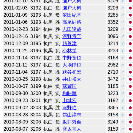
2011-02-10
3191
执黑
胜
濑户大树
3206
♂
2011-02-03
3192
执白
负
濑户大树
3206
♂
2011-01-09
3193
执黑
负
依田紀基
3285
♂
2011-01-06
3193
执黑
胜
高尾紳路
3352
♂
2010-12-23
3194
执白
胜
志田達哉
3209
♂
2010-12-16
3194
执黑
负
河野貴至
3096
♂
2010-12-09
3195
执白
负
趙善津
3214
♂
2010-11-25
3196
执黑
负
小林觉
3233
♂
2010-11-14
3197
执白
胜
中野宽也
3168
♂
2010-11-11
3197
执白
负
大場惇也
2982
♂
2010-11-04
3197
执黑
胜
萩谷和宏
2710
♂
2010-10-25
3198
执白
胜
井山裕太
3472
♂
2010-10-07
3199
执白
负
蘇耀国
3185
♂
2010-09-30
3200
执黑
负
柳時熏
3223
♂
2010-09-23
3201
执白
负
山城宏
3192
♂
2010-09-02
3203
执黑
胜
河野临
3365
♂
2010-08-28
3204
执黑
负
鶴山淳志
3158
♂
2010-08-09
3206
执白
负
坂井秀至
3249
♂
2010-08-07
3206
执白
胜
彦坂直人
3159
♂