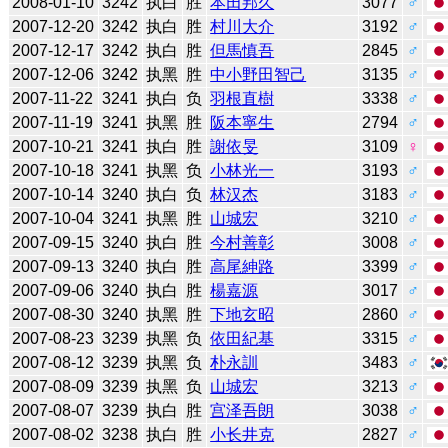
2008-01-10
3242
执白
胜
本田邦久
3077
♂
2007-12-20
3242
执白
胜
村川大介
3192
♂
2007-12-17
3242
执白
胜
但馬慎吾
2845
♂
2007-12-06
3242
执黑
胜
中小野田智己
3135
♂
2007-11-22
3241
执白
负
羽根直樹
3338
♂
2007-11-19
3241
执黑
胜
阪本寧生
2794
♂
2007-10-21
3241
执白
胜
謝依旻
3109
♀
2007-10-18
3241
执黑
负
小林光一
3193
♂
2007-10-14
3240
执白
负
林汉杰
3183
♂
2007-10-04
3241
执黑
胜
山城宏
3210
♂
2007-09-15
3240
执白
胜
今村善彰
3008
♂
2007-09-13
3240
执白
胜
高尾紳路
3399
♂
2007-09-06
3240
执白
胜
楊嘉源
3017
♂
2007-08-30
3240
执黑
胜
下地玄昭
2860
♂
2007-08-23
3239
执黑
负
依田紀基
3315
♂
2007-08-12
3239
执黑
负
朴永訓
3483
♂
2007-08-09
3239
执黑
负
山城宏
3213
♂
2007-08-07
3239
执白
胜
宫泽吾朗
3038
♂
2007-08-02
3238
执白
胜
小长井克
2827
♂