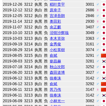
2019-12-26
3212
执黑
负
稻叶贵宇
3001
♂
2019-12-12
3212
执白
胜
原幸子
2686
♀
2019-12-05
3212
执白
胜
宫泽吾朗
2846
♂
2019-11-14
3212
执黑
胜
奥田彩
2930
♀
2019-11-07
3212
执白
负
余正麒
3407
♂
2019-10-10
3213
执黑
负
沼馆沙辉哉
3049
♂
2019-10-03
3213
执白
负
本木克弥
3363
♂
2019-09-19
3214
执白
胜
金秀俊
3161
♂
2019-08-29
3214
执黑
胜
小松英樹
3074
♂
2019-08-05
3215
执白
胜
俞斌
3291
♂
2019-08-03
3215
执黑
胜
劉昌赫
3281
♂
2019-07-18
3214
执白
胜
秋山次郎
3252
♂
2019-06-20
3213
执黑
胜
森田道博
3027
♂
2019-06-12
3213
执黑
负
徐奉洙
3142
♂
2019-06-12
3213
执白
胜
俞斌
3292
♂
2019-06-11
3213
执黑
胜
芮乃伟
3147
♀
2019-06-11
3213
执白
胜
徐奉洙
3142
♂
2019-06-09
3213
执黑
负
小林光一
3082
♂