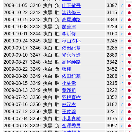
2009-11-05
3240
执白
负
山下敬吾
3397
♂
2009-10-22
3242
执黑
胜
淡路修三
3115
♂
2009-10-15
3243
执白
负
高尾紳路
3343
♂
2009-10-08
3243
执黑
负
趙善津
3224
♂
2009-10-01
3244
执白
胜
李沂修
3160
♂
2009-09-24
3245
执黑
胜
秋山次郎
3245
♂
2009-09-17
3246
执白
胜
依田紀基
3285
♂
2009-09-10
3247
执白
胜
光永淳造
2889
♂
2009-08-27
3248
执黑
胜
高尾紳路
3342
♂
2009-08-22
3249
执白
负
張栩
3452
♂
2009-08-20
3249
执白
胜
依田紀基
3286
♂
2009-08-15
3249
执白
胜
小林觉
3215
♂
2009-08-13
3249
执黑
胜
黄翊祖
3222
♂
2009-07-23
3250
执白
胜
羽根直樹
3352
♂
2009-07-16
3250
执白
胜
林汉杰
3182
♂
2009-07-12
3250
执黑
胜
王銘琬
3221
♂
2009-07-04
3250
执白
胜
小县真树
3175
♂
2009-06-18
3249
执黑
负
金澤秀男
3097
♂