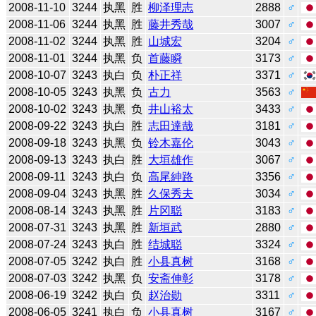
2008-11-10
3244
执黑
胜
柳泽理志
2888
♂
2008-11-06
3244
执黑
胜
藤井秀哉
3007
♂
2008-11-02
3244
执黑
胜
山城宏
3204
♂
2008-11-01
3244
执黑
负
首藤瞬
3173
♂
2008-10-07
3243
执白
负
朴正祥
3371
♂
2008-10-05
3243
执黑
负
古力
3563
♂
2008-10-02
3243
执黑
负
井山裕太
3433
♂
2008-09-22
3243
执白
胜
志田達哉
3181
♂
2008-09-18
3243
执黑
负
铃木嘉伦
3043
♂
2008-09-13
3243
执白
胜
大垣雄作
3067
♂
2008-09-11
3243
执白
负
高尾紳路
3356
♂
2008-09-04
3243
执黑
胜
久保秀夫
3034
♂
2008-08-14
3243
执黑
胜
片冈聪
3183
♂
2008-07-31
3243
执黑
胜
新垣武
2880
♂
2008-07-24
3243
执白
胜
结城聪
3324
♂
2008-07-05
3242
执白
胜
小县真树
3168
♂
2008-07-03
3242
执黑
负
安斋伸彰
3178
♂
2008-06-19
3242
执白
负
赵治勋
3311
♂
2008-06-05
3241
执白
负
小县真树
3167
♂