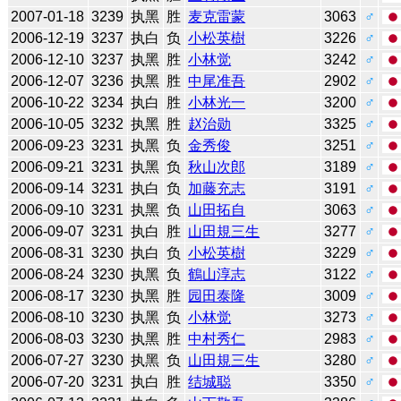
2007-01-18
3239
执黑
胜
麦克雷蒙
3063
♂
2006-12-19
3237
执白
负
小松英樹
3226
♂
2006-12-10
3237
执黑
胜
小林觉
3242
♂
2006-12-07
3236
执黑
胜
中尾准吾
2902
♂
2006-10-22
3234
执白
胜
小林光一
3200
♂
2006-10-05
3232
执黑
胜
赵治勋
3325
♂
2006-09-23
3231
执黑
负
金秀俊
3251
♂
2006-09-21
3231
执黑
负
秋山次郎
3189
♂
2006-09-14
3231
执白
负
加藤充志
3191
♂
2006-09-10
3231
执黑
负
山田拓自
3063
♂
2006-09-07
3231
执白
胜
山田規三生
3277
♂
2006-08-31
3230
执白
负
小松英樹
3229
♂
2006-08-24
3230
执黑
负
鶴山淳志
3122
♂
2006-08-17
3230
执黑
胜
园田泰隆
3009
♂
2006-08-10
3230
执黑
负
小林觉
3273
♂
2006-08-03
3230
执黑
胜
中村秀仁
2983
♂
2006-07-27
3230
执黑
负
山田規三生
3280
♂
2006-07-20
3231
执白
胜
结城聪
3350
♂