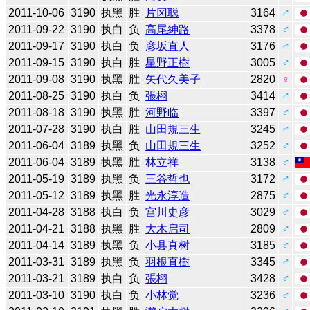
2011-10-06
3190
执黑
胜
片冈聪
3164
♂
2011-09-22
3190
执白
负
高尾紳路
3378
♂
2011-09-17
3190
执白
负
彦坂直人
3176
♂
2011-09-15
3190
执白
胜
星野正樹
3005
♂
2011-09-08
3190
执黑
胜
矢代久美子
2820
♀
2011-08-25
3190
执白
负
張栩
3414
♂
2011-08-18
3190
执黑
胜
河野临
3397
♂
2011-07-28
3190
执白
胜
山田規三生
3245
♂
2011-06-04
3189
执黑
负
山田規三生
3252
♂
2011-06-04
3189
执黑
胜
林立祥
3138
♂
2011-05-19
3189
执黑
负
三谷哲也
3172
♂
2011-05-12
3189
执黑
胜
光永淳造
2875
♂
2011-04-28
3188
执白
负
宫川史彦
3029
♂
2011-04-21
3188
执黑
胜
大木启司
2809
♂
2011-04-14
3189
执黑
负
小县真树
3185
♂
2011-03-31
3189
执黑
负
羽根直樹
3345
♂
2011-03-21
3189
执白
负
張栩
3428
♂
2011-03-10
3190
执白
负
小林觉
3236
♂