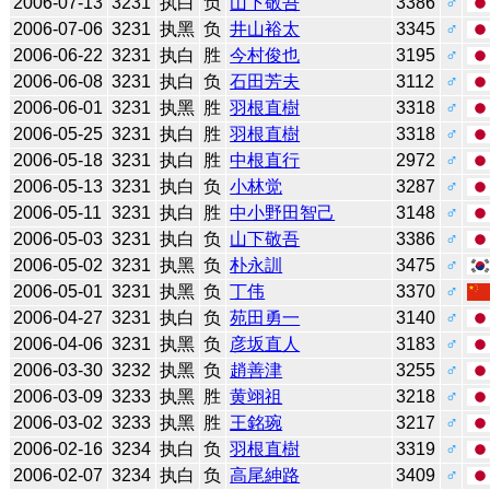
2006-07-13
3231
执白
负
山下敬吾
3386
♂
2006-07-06
3231
执黑
负
井山裕太
3345
♂
2006-06-22
3231
执白
胜
今村俊也
3195
♂
2006-06-08
3231
执白
负
石田芳夫
3112
♂
2006-06-01
3231
执黑
胜
羽根直樹
3318
♂
2006-05-25
3231
执白
胜
羽根直樹
3318
♂
2006-05-18
3231
执白
胜
中根直行
2972
♂
2006-05-13
3231
执白
负
小林觉
3287
♂
2006-05-11
3231
执白
胜
中小野田智己
3148
♂
2006-05-03
3231
执白
负
山下敬吾
3386
♂
2006-05-02
3231
执黑
负
朴永訓
3475
♂
2006-05-01
3231
执黑
负
丁伟
3370
♂
2006-04-27
3231
执白
负
苑田勇一
3140
♂
2006-04-06
3231
执黑
负
彦坂直人
3183
♂
2006-03-30
3232
执黑
负
趙善津
3255
♂
2006-03-09
3233
执黑
胜
黄翊祖
3218
♂
2006-03-02
3233
执黑
胜
王銘琬
3217
♂
2006-02-16
3234
执白
负
羽根直樹
3319
♂
2006-02-07
3234
执白
负
高尾紳路
3409
♂