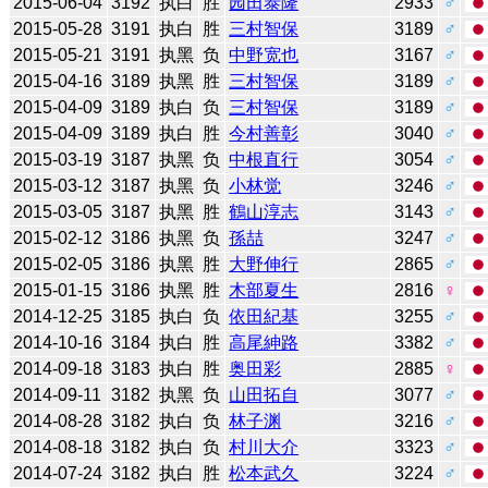
2015-06-04
3192
执白
胜
园田泰隆
2933
♂
2015-05-28
3191
执白
胜
三村智保
3189
♂
2015-05-21
3191
执黑
负
中野宽也
3167
♂
2015-04-16
3189
执黑
胜
三村智保
3189
♂
2015-04-09
3189
执白
负
三村智保
3189
♂
2015-04-09
3189
执白
胜
今村善彰
3040
♂
2015-03-19
3187
执黑
负
中根直行
3054
♂
2015-03-12
3187
执黑
负
小林觉
3246
♂
2015-03-05
3187
执黑
胜
鶴山淳志
3143
♂
2015-02-12
3186
执黑
负
孫喆
3247
♂
2015-02-05
3186
执黑
胜
大野伸行
2865
♂
2015-01-15
3186
执黑
胜
木部夏生
2816
♀
2014-12-25
3185
执白
负
依田紀基
3255
♂
2014-10-16
3184
执白
胜
高尾紳路
3382
♂
2014-09-18
3183
执白
胜
奥田彩
2885
♀
2014-09-11
3182
执黑
负
山田拓自
3077
♂
2014-08-28
3182
执白
负
林子渊
3216
♂
2014-08-18
3182
执白
负
村川大介
3323
♂
2014-07-24
3182
执白
胜
松本武久
3224
♂