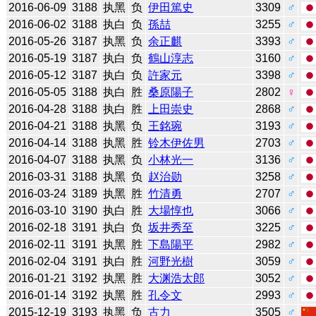
2016-06-09
3188
执黑
负
伊田篤史
3309
♂
2016-06-02
3188
执白
负
孫喆
3255
♂
2016-05-26
3187
执黑
负
余正麒
3393
♂
2016-05-19
3187
执白
负
鶴山淳志
3160
♂
2016-05-12
3187
执白
负
許家元
3398
♂
2016-05-05
3188
执白
胜
桑原陽子
2802
♀
2016-04-28
3188
执白
胜
上田崇史
2868
♂
2016-04-21
3188
执黑
负
王銘琬
3193
♂
2016-04-14
3188
执黑
胜
铃木伊佐男
2703
♂
2016-04-07
3188
执黑
负
小林光一
3136
♂
2016-03-31
3188
执黑
负
赵治勋
3258
♂
2016-03-24
3189
执黑
胜
竹清勇
2707
♂
2016-03-10
3190
执白
胜
大場惇也
3066
♂
2016-02-18
3191
执白
负
坂井秀至
3225
♂
2016-02-11
3191
执黑
胜
下島陽平
2982
♂
2016-02-04
3191
执白
胜
河野光樹
3059
♂
2016-01-21
3192
执黑
胜
大渊浩太郎
3052
♂
2016-01-14
3192
执黑
胜
孔令文
2993
♂
2015-12-19
3193
执黑
负
古力
3505
♂