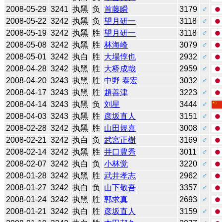
2008-05-29
3241
执黑
负
首藤瞬
3179
♂
2008-05-22
3242
执黑
负
望月研一
3118
♂
2008-05-19
3242
执黑
胜
望月研一
3118
♂
2008-05-08
3242
执黑
胜
林海峰
3079
♂
2008-05-01
3242
执白
胜
大場惇也
2932
♂
2008-04-28
3242
执黑
胜
大桥成哉
2959
♂
2008-04-20
3243
执黑
胜
中野 泰宏
3032
♂
2008-04-17
3243
执黑
胜
趙善津
3223
♂
2008-04-14
3243
执黑
负
刘星
3444
♂
2008-04-03
3243
执黑
胜
彦坂直人
3151
♂
2008-02-28
3242
执黑
胜
山田規喜
3008
♂
2008-02-21
3242
执白
负
武宮正樹
3169
♂
2008-02-14
3242
执黑
胜
井口豊秀
3011
♂
2008-02-07
3242
执白
负
小林觉
3220
♂
2008-01-28
3242
执黑
胜
武井孝志
2962
♂
2008-01-27
3242
执白
负
山下敬吾
3357
♂
2008-01-24
3242
执黑
胜
郭求真
2693
♂
2008-01-21
3242
执白
胜
彦坂直人
3159
♂