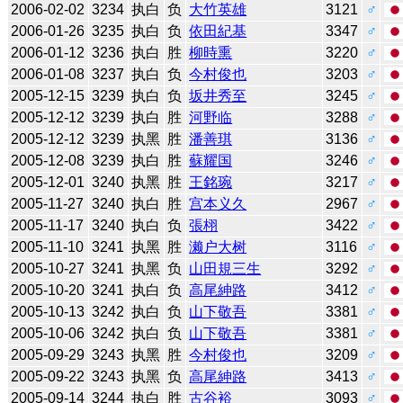
2006-02-02
3234
执白
负
大竹英雄
3121
♂
2006-01-26
3235
执白
负
依田紀基
3347
♂
2006-01-12
3236
执白
胜
柳時熏
3220
♂
2006-01-08
3237
执白
负
今村俊也
3203
♂
2005-12-15
3239
执白
负
坂井秀至
3245
♂
2005-12-12
3239
执白
胜
河野临
3288
♂
2005-12-12
3239
执黑
胜
潘善琪
3136
♂
2005-12-08
3239
执白
胜
蘇耀国
3246
♂
2005-12-01
3240
执黑
胜
王銘琬
3217
♂
2005-11-27
3240
执白
胜
宫本义久
2967
♂
2005-11-17
3240
执白
负
張栩
3422
♂
2005-11-10
3241
执黑
胜
濑户大树
3116
♂
2005-10-27
3241
执黑
负
山田規三生
3292
♂
2005-10-20
3241
执白
负
高尾紳路
3412
♂
2005-10-13
3242
执白
负
山下敬吾
3381
♂
2005-10-06
3242
执白
负
山下敬吾
3381
♂
2005-09-29
3243
执黑
胜
今村俊也
3209
♂
2005-09-22
3243
执黑
负
高尾紳路
3413
♂
2005-09-14
3244
执白
胜
古谷裕
3093
♂