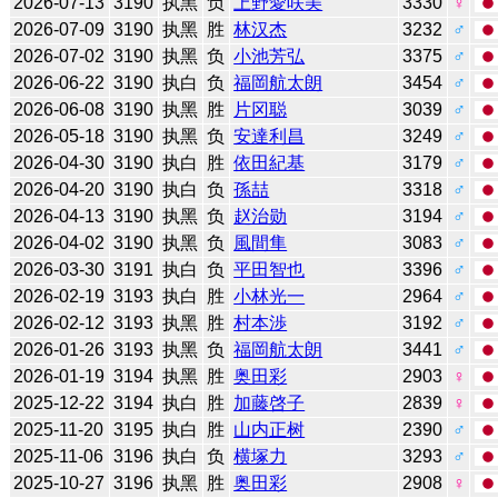
2026-07-13
3190
执黑
负
上野愛咲美
3330
♀
2026-07-09
3190
执黑
胜
林汉杰
3232
♂
2026-07-02
3190
执黑
负
小池芳弘
3375
♂
2026-06-22
3190
执白
负
福岡航太朗
3454
♂
2026-06-08
3190
执黑
胜
片冈聪
3039
♂
2026-05-18
3190
执黑
负
安達利昌
3249
♂
2026-04-30
3190
执白
胜
依田紀基
3179
♂
2026-04-20
3190
执白
负
孫喆
3318
♂
2026-04-13
3190
执黑
负
赵治勋
3194
♂
2026-04-02
3190
执黑
负
風間隼
3083
♂
2026-03-30
3191
执白
负
平田智也
3396
♂
2026-02-19
3193
执白
胜
小林光一
2964
♂
2026-02-12
3193
执黑
胜
村本渉
3192
♂
2026-01-26
3193
执黑
负
福岡航太朗
3441
♂
2026-01-19
3194
执黑
胜
奥田彩
2903
♀
2025-12-22
3194
执白
胜
加藤啓子
2839
♀
2025-11-20
3195
执白
胜
山内正树
2390
♂
2025-11-06
3196
执白
负
横塚力
3293
♂
2025-10-27
3196
执黑
胜
奥田彩
2908
♀