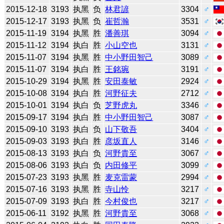
2015-12-18
3193
执黑
负
林君諺
3304
♂
2015-12-17
3193
执黑
负
崔哲瀚
3531
♂
2015-11-19
3194
执黑
胜
潘善琪
3094
♂
2015-11-12
3194
执白
胜
小山空也
3131
♂
2015-11-07
3194
执黑
胜
中小野田智己
3089
♂
2015-11-07
3194
执白
胜
王銘琬
3191
♂
2015-10-29
3194
执黑
胜
安田泰敏
2924
♂
2015-10-08
3194
执白
胜
河野征夫
2712
♂
2015-10-01
3194
执白
负
芝野虎丸
3346
♂
2015-09-17
3194
执白
胜
中小野田智己
3087
♂
2015-09-10
3193
执白
负
山下敬吾
3404
♂
2015-09-03
3193
执白
胜
彦坂直人
3146
♂
2015-08-13
3193
执白
负
河野貴至
3067
♂
2015-08-06
3193
执白
负
内田修平
3099
♂
2015-07-23
3193
执黑
胜
麦克雷蒙
2994
♂
2015-07-16
3193
执黑
胜
寺山怜
3217
♂
2015-07-09
3193
执白
胜
今村俊也
3217
♂
2015-06-11
3192
执黑
胜
河野貴至
3068
♂