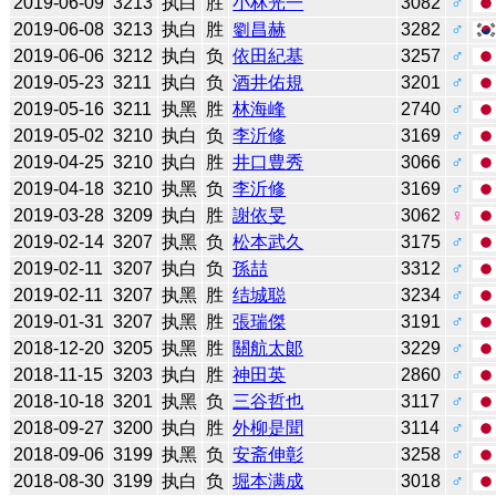
2019-06-09
3213
执白
胜
小林光一
3082
♂
2019-06-08
3213
执白
胜
劉昌赫
3282
♂
2019-06-06
3212
执白
负
依田紀基
3257
♂
2019-05-23
3211
执白
负
酒井佑規
3201
♂
2019-05-16
3211
执黑
胜
林海峰
2740
♂
2019-05-02
3210
执白
负
李沂修
3169
♂
2019-04-25
3210
执白
胜
井口豊秀
3066
♂
2019-04-18
3210
执黑
负
李沂修
3169
♂
2019-03-28
3209
执白
胜
謝依旻
3062
♀
2019-02-14
3207
执黑
负
松本武久
3175
♂
2019-02-11
3207
执白
负
孫喆
3312
♂
2019-02-11
3207
执黑
胜
结城聪
3234
♂
2019-01-31
3207
执黑
胜
張瑞傑
3191
♂
2018-12-20
3205
执黑
胜
關航太郞
3229
♂
2018-11-15
3203
执白
胜
神田英
2860
♂
2018-10-18
3201
执黑
负
三谷哲也
3117
♂
2018-09-27
3200
执白
胜
外柳是聞
3114
♂
2018-09-06
3199
执黑
负
安斋伸彰
3258
♂
2018-08-30
3199
执白
负
堀本满成
3018
♂