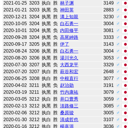
2021-01-25
3203
执白
胜
林子渊
3149
♂
2021-01-21
3203
执黑
负
神田英
2883
♂
2020-12-21
3204
执黑
胜
溝上知親
3230
♂
2020-10-05
3204
执黑
负
白石勇一
3004
♂
2020-10-01
3204
执黑
负
内田修平
3081
♂
2020-09-28
3204
执黑
负
高尾紳路
3333
♂
2020-09-17
3205
执黑
胜
伊了
3143
♂
2020-08-24
3206
执黑
胜
白石勇一
3004
♂
2020-08-20
3206
执黑
胜
湯川光久
3053
♂
2020-07-30
3207
执黑
负
大西龙平
3329
♂
2020-07-20
3207
执白
胜
萩谷和宏
2648
♂
2020-06-25
3208
执白
胜
中根直行
3077
♂
2020-04-02
3211
执黑
负
赵治勋
3191
♂
2020-03-19
3211
执黑
胜
竹内康祐
3079
♂
2020-03-05
3212
执白
胜
井口豊秀
3059
♂
2020-02-13
3212
执黑
胜
淡路修三
3085
♂
2020-02-06
3212
执白
胜
桑原骏
3005
♂
2020-01-30
3212
执白
胜
清成哲也
3107
♂
2020-01-16
3212
执白
胜
楊嘉源
3036
♂