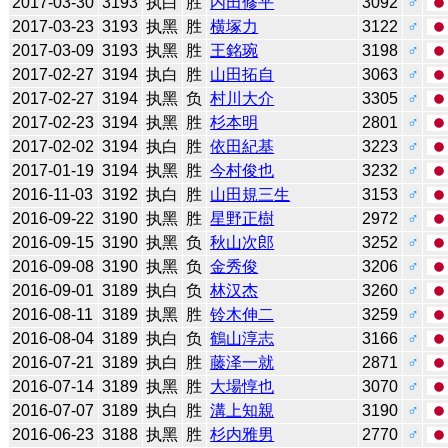
2017-03-30
3193
执白
胜
内田修平
3092
♂
2017-03-23
3193
执黑
胜
横塚力
3122
♂
2017-03-09
3193
执黑
胜
王銘琬
3198
♂
2017-02-27
3194
执白
胜
山田拓自
3063
♂
2017-02-27
3194
执黑
负
村川大介
3305
♂
2017-02-23
3194
执黑
胜
杉本明
2801
♂
2017-02-02
3194
执白
胜
依田紀基
3223
♂
2017-01-19
3194
执黑
胜
今村俊也
3232
♂
2016-11-03
3192
执白
胜
山田規三生
3153
♂
2016-09-22
3190
执黑
胜
星野正樹
2972
♂
2016-09-15
3190
执黑
负
秋山次郎
3252
♂
2016-09-08
3190
执黑
负
金秀俊
3206
♂
2016-09-01
3189
执白
负
林汉杰
3260
♂
2016-08-11
3189
执黑
胜
铃木伸二
3259
♂
2016-08-04
3189
执白
负
鶴山淳志
3166
♂
2016-07-21
3189
执白
胜
藤泽一就
2871
♂
2016-07-14
3189
执黑
胜
大場惇也
3070
♂
2016-07-07
3189
执白
胜
溝上知親
3190
♂
2016-06-23
3188
执黑
胜
杉内雅男
2770
♂