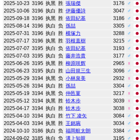
2025-10-23
3196
执黑
胜
張瑞傑
3176
♂
2025-10-06
3196
执白
胜
伊藤優詩
3047
♂
2025-09-18
3196
执黑
胜
依田紀基
3186
♂
2025-08-14
3196
执白
负
孫喆
3305
♂
2025-07-31
3196
执白
胜
横塚力
3288
♂
2025-07-17
3196
执黑
胜
羽根直樹
3215
♂
2025-07-07
3195
执白
负
依田紀基
3193
♂
2025-07-03
3195
执白
负
藤井浩貴
3177
♂
2025-06-26
3195
执黑
胜
柳原咲辉
2965
♀
2025-06-23
3195
执白
胜
山田規三生
3096
♂
2025-05-29
3194
执黑
负
小林泉美
2932
♀
2025-05-26
3194
执白
胜
孫喆
3304
♂
2025-05-19
3194
执黑
负
仲邑菫
3217
♀
2025-05-12
3194
执黑
胜
铃木步
3039
♀
2025-04-17
3194
执白
胜
铃木步
3038
♀
2025-04-10
3194
执白
胜
竹下 凌矢
3084
♂
2025-04-03
3194
执黑
胜
王銘琬
3034
♂
2024-10-10
3186
执白
负
福岡航太朗
3384
♂
2024-09-02
3185
执白
负
溝上知親
3195
♂