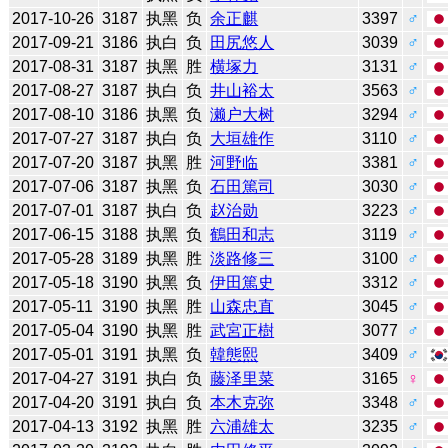
2017-10-26
3187
执黑
负
余正麒
3397
♂
2017-09-21
3186
执白
负
田尻悠人
3039
♂
2017-08-31
3187
执黑
胜
横塚力
3131
♂
2017-08-27
3187
执白
负
井山裕太
3563
♂
2017-08-10
3186
执黑
负
濑户大树
3294
♂
2017-07-27
3187
执白
负
大垣雄作
3110
♂
2017-07-20
3187
执黑
胜
河野临
3381
♂
2017-07-06
3187
执黑
负
石田篤司
3030
♂
2017-07-01
3187
执白
负
赵治勋
3223
♂
2017-06-15
3188
执黑
负
鶴田和志
3119
♂
2017-05-28
3189
执黑
胜
淡路修三
3100
♂
2017-05-18
3190
执黑
负
伊田篤史
3312
♂
2017-05-11
3190
执黑
胜
山森忠直
3045
♂
2017-05-04
3190
执黑
胜
武宮正樹
3077
♂
2017-05-01
3191
执黑
负
韓態熙
3409
♂
2017-04-27
3191
执白
负
藤泽里菜
3165
♀
2017-04-20
3191
执白
负
本木克弥
3348
♂
2017-04-13
3192
执黑
胜
六浦雄太
3235
♂