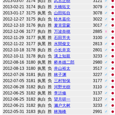
2013-03-07
3174
执白
胜
武宮正樹
3121
♂
2013-02-21
3174
执白
胜
大橋拓文
3079
♂
2013-01-17
3175
执黑
负
山田拓自
3078
♂
2012-12-27
3175
执白
负
铃木嘉伦
3022
♂
2012-12-10
3176
执白
胜
麦克雷蒙
3017
♂
2012-12-06
3177
执白
胜
万波奈穂
2885
♀
2012-11-29
3177
执黑
胜
石田芳夫
3100
♂
2012-11-22
3177
执黑
胜
水間俊文
2813
♂
2012-10-18
3178
执白
胜
小长井克
2801
♂
2012-10-11
3178
执白
负
溝上知親
3233
♂
2012-08-16
3180
执黑
胜
桥本雄二郎
2980
♂
2012-08-13
3180
执黑
负
井山裕太
3517
♂
2012-07-26
3181
执白
胜
林子渊
3227
♂
2012-07-05
3181
执黑
负
三村智保
3177
♂
2012-06-28
3182
执白
胜
河野光樹
3110
♂
2012-06-25
3182
执黑
胜
李沂修
3137
♂
2012-06-25
3182
执白
负
望月研一
3127
♂
2012-06-21
3182
执白
负
濑户大树
3233
♂
2012-05-31
3183
执白
胜
林海峰
2991
♂