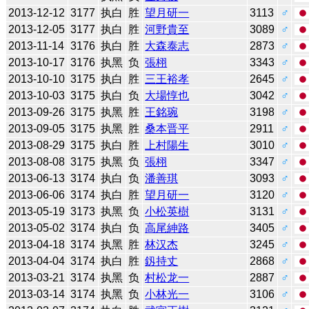
2013-12-12
3177
执白
胜
望月研一
3113
♂
2013-12-05
3177
执白
胜
河野貴至
3089
♂
2013-11-14
3176
执白
胜
大森泰志
2873
♂
2013-10-17
3176
执黑
负
張栩
3343
♂
2013-10-10
3175
执白
胜
三王裕孝
2645
♂
2013-10-03
3175
执白
负
大場惇也
3042
♂
2013-09-26
3175
执黑
胜
王銘琬
3198
♂
2013-09-05
3175
执黑
胜
桑本晋平
2911
♂
2013-08-29
3175
执白
胜
上村陽生
3010
♂
2013-08-08
3175
执黑
负
張栩
3347
♂
2013-06-13
3174
执白
负
潘善琪
3093
♂
2013-06-06
3174
执白
胜
望月研一
3120
♂
2013-05-19
3173
执黑
负
小松英樹
3131
♂
2013-05-02
3174
执白
负
高尾紳路
3405
♂
2013-04-18
3174
执黑
胜
林汉杰
3245
♂
2013-04-04
3174
执白
胜
釼持丈
2868
♂
2013-03-21
3174
执黑
负
村松龙一
2887
♂
2013-03-14
3174
执黑
负
小林光一
3106
♂