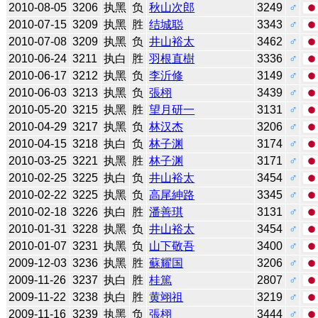
2010-08-05
3206
执黑
负
秋山次郎
3249
♂
2010-07-15
3209
执黑
胜
结城聪
3343
♂
2010-07-08
3209
执黑
负
井山裕太
3462
♂
2010-06-24
3211
执白
胜
羽根直樹
3336
♂
2010-06-17
3212
执黑
负
李沂修
3149
♂
2010-06-03
3213
执黑
负
張栩
3439
♂
2010-05-20
3215
执黑
胜
望月研一
3131
♂
2010-04-29
3217
执黑
负
林汉杰
3206
♂
2010-04-15
3218
执白
负
林子渊
3174
♂
2010-03-25
3221
执黑
胜
林子渊
3171
♂
2010-02-25
3225
执白
负
井山裕太
3454
♂
2010-02-22
3225
执黑
负
高尾紳路
3345
♂
2010-02-18
3226
执白
胜
潘善琪
3131
♂
2010-01-31
3228
执黑
负
井山裕太
3454
♂
2010-01-07
3231
执黑
负
山下敬吾
3400
♂
2009-12-03
3236
执黑
胜
蘇耀国
3206
♂
2009-11-26
3237
执白
胜
桂篤
2807
♂
2009-11-22
3238
执白
胜
黄翊祖
3219
♂
2009-11-16
3239
执黑
负
張栩
3444
♂