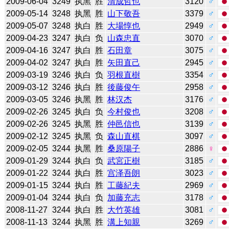
2009-06-04
3249
执黑
胜
清成哲也
3120
♂
2009-05-14
3248
执黑
胜
山下敬吾
3379
♂
2009-05-07
3248
执白
胜
大場惇也
2949
♂
2009-04-23
3247
执白
负
山森忠直
3070
♂
2009-04-16
3247
执白
胜
石田章
3075
♂
2009-04-02
3247
执白
胜
矢田直己
2945
♂
2009-03-19
3246
执白
负
羽根直樹
3354
♂
2009-03-12
3246
执白
胜
後藤俊午
2958
♂
2009-03-05
3246
执黑
胜
林汉杰
3176
♂
2009-02-26
3245
执白
负
今村俊也
3208
♂
2009-02-26
3245
执黑
胜
仲邑信也
3139
♂
2009-02-12
3245
执黑
负
森山直棋
3097
♂
2009-02-05
3244
执黑
胜
桑原陽子
2886
♀
2009-01-29
3244
执白
负
武宮正樹
3185
♂
2009-01-22
3244
执白
胜
宫泽吾朗
3023
♂
2009-01-15
3244
执白
胜
工藤紀夫
2969
♂
2009-01-04
3244
执白
负
加藤充志
3178
♂
2008-11-27
3244
执白
胜
大竹英雄
3081
♂
2008-11-13
3244
执黑
胜
溝上知親
3269
♂