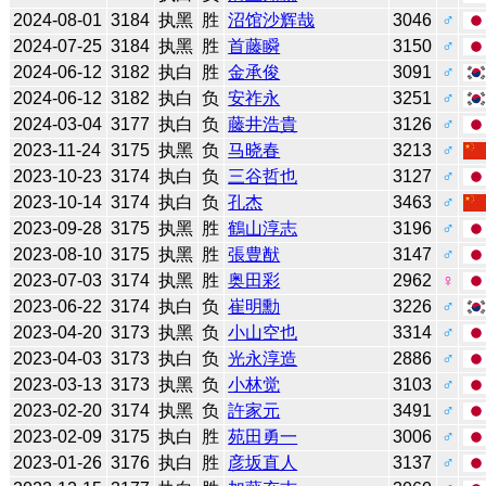
2024-08-01
3184
执黑
胜
沼馆沙辉哉
3046
♂
2024-07-25
3184
执黑
胜
首藤瞬
3150
♂
2024-06-12
3182
执白
胜
金承俊
3091
♂
2024-06-12
3182
执白
负
安祚永
3251
♂
2024-03-04
3177
执白
负
藤井浩貴
3126
♂
2023-11-24
3175
执黑
负
马晓春
3213
♂
2023-10-23
3174
执白
负
三谷哲也
3127
♂
2023-10-14
3174
执白
负
孔杰
3463
♂
2023-09-28
3175
执黑
胜
鶴山淳志
3196
♂
2023-08-10
3175
执黑
胜
張豊猷
3147
♂
2023-07-03
3174
执黑
胜
奥田彩
2962
♀
2023-06-22
3174
执白
负
崔明勳
3226
♂
2023-04-20
3173
执黑
负
小山空也
3314
♂
2023-04-03
3173
执白
负
光永淳造
2886
♂
2023-03-13
3173
执黑
负
小林觉
3103
♂
2023-02-20
3174
执黑
负
許家元
3491
♂
2023-02-09
3175
执白
胜
苑田勇一
3006
♂
2023-01-26
3176
执白
胜
彦坂直人
3137
♂