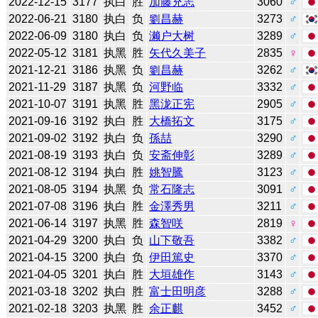
2022-12-15
3177
执白
胜
加藤充志
3060
♂
2022-06-21
3180
执白
负
劉昌赫
3273
♂
2022-06-09
3180
执白
负
濑户大树
3289
♂
2022-05-12
3181
执黑
胜
矢代久美子
2835
♀
2021-12-21
3186
执黑
负
劉昌赫
3262
♂
2021-11-29
3187
执黑
负
河野临
3332
♂
2021-10-07
3191
执黑
胜
黑泷正宪
2905
♂
2021-09-16
3192
执白
胜
大橋拓文
3175
♂
2021-09-02
3192
执白
负
孫喆
3290
♂
2021-08-19
3193
执白
负
安斋伸彰
3289
♂
2021-08-12
3194
执白
胜
姚智騰
3123
♂
2021-08-05
3194
执黑
负
常石隆志
3091
♂
2021-07-08
3196
执白
胜
金澤秀男
3211
♂
2021-06-14
3197
执黑
胜
森智咲
2819
♀
2021-04-29
3200
执白
负
山下敬吾
3382
♂
2021-04-15
3200
执白
负
伊田篤史
3370
♂
2021-04-05
3201
执白
胜
大垣雄作
3143
♂
2021-03-18
3202
执白
胜
富士田明彦
3288
♂
2021-02-18
3203
执黑
胜
余正麒
3452
♂