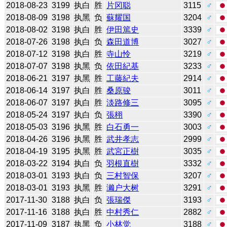
2018-08-23
3199
执白
胜
片冈聪
3115
♂
2018-08-09
3198
执黑
负
蘇耀国
3204
♂
2018-08-02
3198
执白
胜
伊田篤史
3339
♂
2018-07-26
3198
执白
负
森田道博
3027
♂
2018-07-12
3198
执白
胜
寺山怜
3219
♂
2018-07-07
3198
执黑
负
依田紀基
3233
♂
2018-06-21
3197
执黑
胜
工藤紀夫
2914
♂
2018-06-14
3197
执白
胜
桑原骏
3011
♂
2018-06-07
3197
执白
胜
淡路修三
3095
♂
2018-05-24
3197
执白
负
張栩
3390
♂
2018-05-03
3196
执黑
胜
白石勇一
3003
♂
2018-04-26
3196
执黑
胜
武井孝志
2999
♂
2018-04-19
3195
执黑
胜
武宮正樹
3035
♂
2018-03-22
3194
执白
负
羽根直樹
3332
♂
2018-03-01
3193
执白
负
三村智保
3207
♂
2018-03-01
3193
执黑
胜
濑户大树
3291
♂
2017-11-30
3188
执白
负
張瑞傑
3193
♂
2017-11-16
3188
执白
胜
中村秀仁
2882
♂
2017-11-09
3187
执黑
负
小林觉
3188
♂