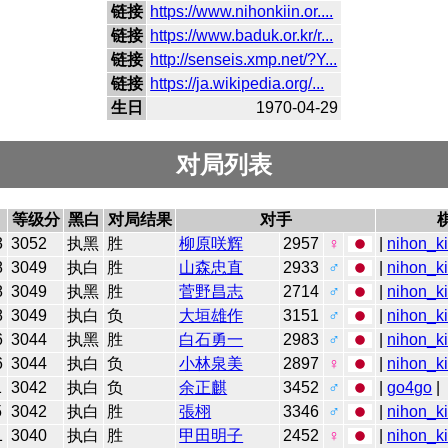
链接
https://www.nihonkiin.or....
链接
https://www.baduk.or.kr/r...
链接
http://senseis.xmp.net/?Y...
链接
https://ja.wikipedia.org/...
生日
1970-04-29
对局列表
等级分
黑白
对局结果
对手
3
3052
执黑
胜
柳原咲辉
2957
♀
|
nihon_ki
8
3049
执白
胜
山森忠直
2933
♂
|
nihon_ki
8
3049
执黑
胜
菅野昌志
2714
♂
|
nihon_ki
8
3049
执白
负
大垣雄作
3151
♂
|
nihon_ki
6
3044
执黑
胜
白石勇一
2983
♂
|
nihon_ki
6
3044
执白
负
小林泉美
2897
♀
|
nihon_ki
1
3042
执白
负
余正麒
3452
♂
|
go4go
|
5
3042
执白
胜
張栩
3346
♂
|
nihon_ki
1
3040
执白
胜
甲田明子
2452
♀
|
nihon_ki