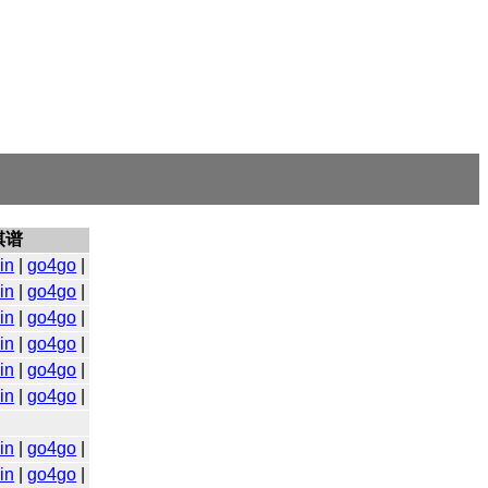
棋谱
in
|
go4go
|
in
|
go4go
|
in
|
go4go
|
in
|
go4go
|
in
|
go4go
|
in
|
go4go
|
in
|
go4go
|
in
|
go4go
|