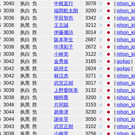
1
3040
执白
负
中根直行
3078
♂
|
nihon_ki
3
3036
执白
负
福岡航太朗
3200
♂
|
nihon_ki
6
3036
执白
负
平田智也
3342
♂
|
nihon_ki
6
3036
执黑
负
王立誠
3212
♂
|
nihon_ki
4
3036
执白
胜
伊藤優詩
3014
♂
|
nihon_ki
7
3036
执白
胜
阪本寧生
2687
♂
|
nihon_ki
7
3036
执黑
负
中澤彩子
2672
♀
|
nihon_ki
4
3039
执白
负
小林觉
3122
♂
|
nihon_ki
0
3042
执白
胜
金秀俊
3165
♂
|
go4go
|
0
3042
执黑
胜
釼持丈
2824
♂
|
go4go
|
0
3042
执黑
负
林汉杰
3271
♂
|
nihon_ki
5
3042
执黑
胜
武宮正樹
3017
♂
|
nihon_ki
5
3038
执白
负
上野愛咲美
3132
♀
|
nihon_ki
8
3038
执白
负
柳時熏
3200
♂
|
nihon_ki
1
3046
执黑
胜
片冈聪
3153
♂
|
nihon_ki
2
3044
执黑
负
趙善津
3230
♂
|
nihon_ki
5
3044
执黑
胜
謝依旻
3050
♀
|
nihon_ki
3
3043
执黑
胜
武宮正樹
3102
♂
|
nihon_ki
3
3038
执黑
负
小林觉
3256
♂
|
nihon_ki