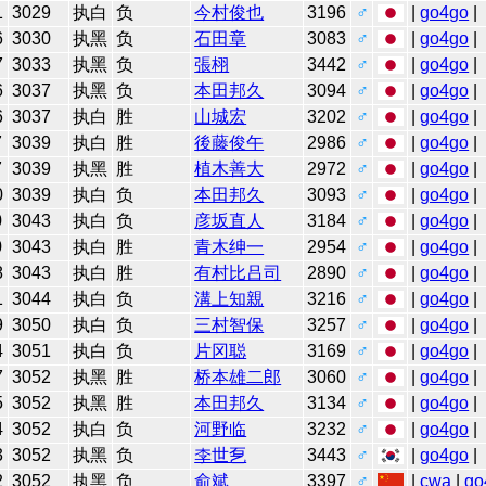
1
3029
执白
负
今村俊也
3196
♂
|
go4go
|
6
3030
执黑
负
石田章
3083
♂
|
go4go
|
7
3033
执黑
负
張栩
3442
♂
|
go4go
|
6
3037
执黑
负
本田邦久
3094
♂
|
go4go
|
6
3037
执白
胜
山城宏
3202
♂
|
go4go
|
7
3039
执白
胜
後藤俊午
2986
♂
|
go4go
|
7
3039
执黑
胜
植木善大
2972
♂
|
go4go
|
0
3039
执白
负
本田邦久
3093
♂
|
go4go
|
0
3043
执白
负
彦坂直人
3184
♂
|
go4go
|
0
3043
执白
胜
青木绅一
2954
♂
|
go4go
|
8
3043
执白
胜
有村比吕司
2890
♂
|
go4go
|
1
3044
执白
负
溝上知親
3216
♂
|
go4go
|
9
3050
执白
负
三村智保
3257
♂
|
go4go
|
4
3051
执白
负
片冈聪
3169
♂
|
go4go
|
7
3052
执黑
胜
桥本雄二郎
3060
♂
|
go4go
|
5
3052
执黑
胜
本田邦久
3134
♂
|
go4go
|
4
3052
执白
负
河野临
3232
♂
|
go4go
|
3
3052
执黑
负
李世乭
3443
♂
|
go4go
|
2
3052
执黑
负
俞斌
3397
♂
|
cwa
|
go