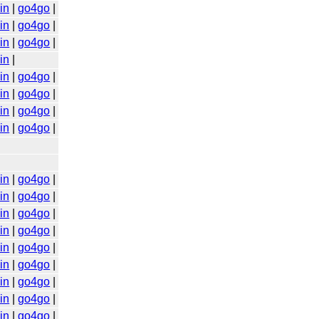
in
|
go4go
|
in
|
go4go
|
in
|
go4go
|
in
|
in
|
go4go
|
in
|
go4go
|
in
|
go4go
|
in
|
go4go
|
in
|
go4go
|
in
|
go4go
|
in
|
go4go
|
in
|
go4go
|
in
|
go4go
|
in
|
go4go
|
in
|
go4go
|
in
|
go4go
|
in
|
go4go
|