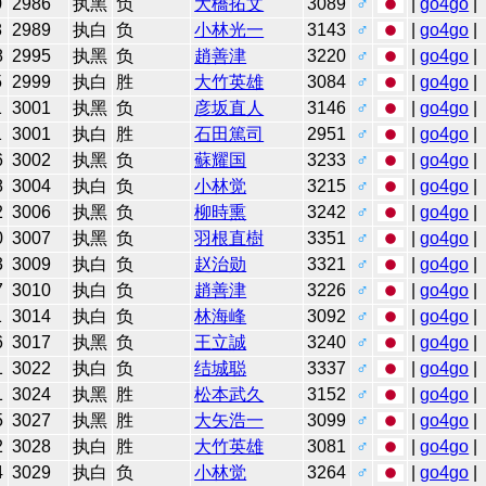
0
2986
执黑
负
大橋拓文
3089
♂
|
go4go
|
8
2989
执白
负
小林光一
3143
♂
|
go4go
|
8
2995
执黑
负
趙善津
3220
♂
|
go4go
|
5
2999
执白
胜
大竹英雄
3084
♂
|
go4go
|
1
3001
执黑
负
彦坂直人
3146
♂
|
go4go
|
1
3001
执白
胜
石田篤司
2951
♂
|
go4go
|
6
3002
执黑
负
蘇耀国
3233
♂
|
go4go
|
8
3004
执白
负
小林觉
3215
♂
|
go4go
|
2
3006
执黑
负
柳時熏
3242
♂
|
go4go
|
0
3007
执黑
负
羽根直樹
3351
♂
|
go4go
|
3
3009
执白
负
赵治勋
3321
♂
|
go4go
|
7
3010
执白
负
趙善津
3226
♂
|
go4go
|
1
3014
执白
负
林海峰
3092
♂
|
go4go
|
6
3017
执黑
负
王立誠
3240
♂
|
go4go
|
1
3022
执白
负
结城聪
3337
♂
|
go4go
|
1
3024
执黑
胜
松本武久
3152
♂
|
go4go
|
5
3027
执黑
胜
大矢浩一
3099
♂
|
go4go
|
2
3028
执白
胜
大竹英雄
3081
♂
|
go4go
|
4
3029
执白
负
小林觉
3264
♂
|
go4go
|