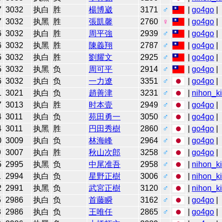
7
3032
执白
胜
楊博崴
3171
♂
|
go4go
|
7
3032
执黑
胜
張凱馨
2760
♀
|
go4go
|
6
3032
执白
胜
周平強
2939
♂
|
go4go
|
6
3032
执黑
胜
陳義翔
2787
♂
|
go4go
|
5
3032
执白
胜
劉耀文
2925
♂
|
go4go
|
5
3032
执黑
负
周可平
2914
♂
|
go4go
|
6
3032
执白
负
一力遼
3351
♂
|
go4go
|
1
3021
执白
负
趙善津
3231
♂
|
nihon_ki
7
3013
执白
胜
时本壹
2949
♂
|
go4go
|
4
3011
执白
负
苑田勇一
3050
♂
|
go4go
|
4
3011
执黑
胜
円田秀樹
2860
♂
|
go4go
|
0
3009
执白
负
林海峰
2964
♂
|
go4go
|
9
3007
执白
胜
秋山次郎
3258
♂
|
go4go
|
5
2995
执黑
负
中尾准吾
2958
♂
|
nihon_ki
1
2994
执白
负
星野正樹
3006
♂
|
nihon_ki
2
2991
执黑
负
武宮正樹
3120
♂
|
nihon_ki
5
2986
执白
负
首藤瞬
3162
♂
|
go4go
|
3
2986
执白
负
王唯任
2865
♂
|
go4go
|