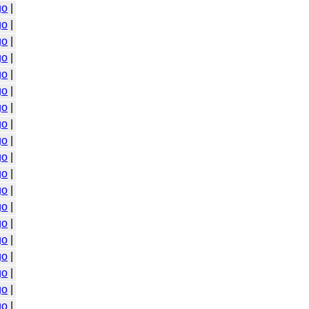
go
|
go
|
go
|
go
|
go
|
go
|
go
|
go
|
go
|
go
|
go
|
go
|
go
|
go
|
go
|
go
|
go
|
go
|
go
|