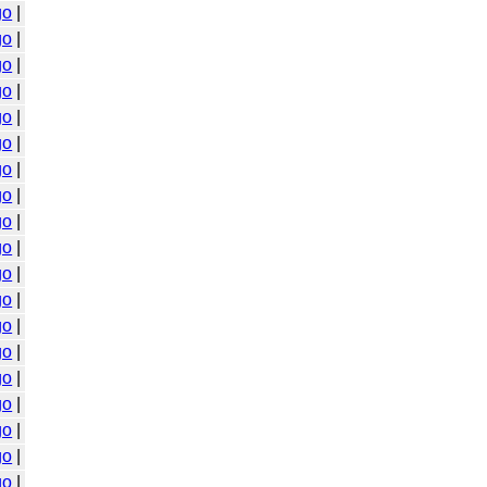
go
|
go
|
go
|
go
|
go
|
go
|
go
|
go
|
go
|
go
|
go
|
go
|
go
|
go
|
go
|
go
|
go
|
go
|
go
|