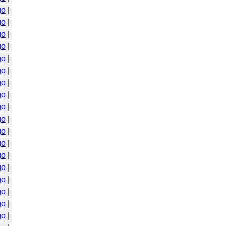
go
|
go
|
go
|
go
|
go
|
go
|
go
|
go
|
go
|
go
|
go
|
go
|
go
|
go
|
go
|
go
|
go
|
go
|