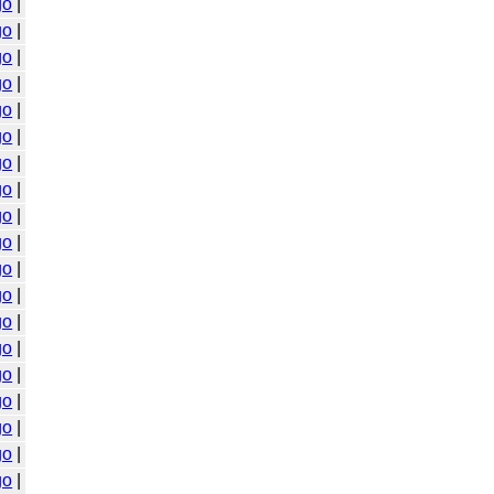
go
|
go
|
go
|
go
|
go
|
go
|
go
|
go
|
go
|
go
|
go
|
go
|
go
|
go
|
go
|
go
|
go
|
go
|
go
|