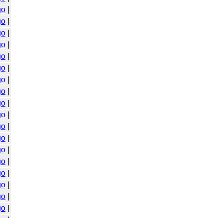
go
|
go
|
go
|
go
|
go
|
go
|
go
|
go
|
go
|
go
|
go
|
go
|
go
|
go
|
go
|
go
|
go
|
go
|