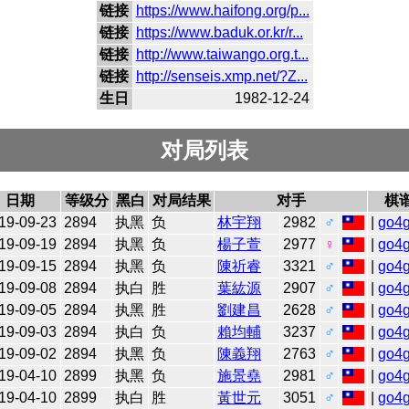
链接
https://www.haifong.org/p...
链接
https://www.baduk.or.kr/r...
链接
http://www.taiwango.org.t...
链接
http://senseis.xmp.net/?Z...
生日
1982-12-24
对局列表
日期
等级分
黑白
对局结果
对手
棋
19-09-23
2894
执黑
负
林宇翔
2982
♂
|
go4
19-09-19
2894
执黑
负
楊子萱
2977
♀
|
go4
19-09-15
2894
执黑
负
陳祈睿
3321
♂
|
go4
19-09-08
2894
执白
胜
葉紘源
2907
♂
|
go4
19-09-05
2894
执黑
胜
劉建昌
2628
♂
|
go4
19-09-03
2894
执白
负
賴均輔
3237
♂
|
go4
19-09-02
2894
执黑
负
陳義翔
2763
♂
|
go4
19-04-10
2899
执黑
负
施景堯
2981
♂
|
go4
19-04-10
2899
执白
胜
黃世元
3051
♂
|
go4