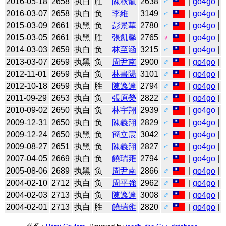
2016-05-18
2658
执白
胜
陳秋龍
2638
♂
|
go4go
|
2016-03-07
2658
执白
负
李維
3149
♂
|
go4go
|
2015-03-09
2661
执黑
负
彭景華
2780
♂
|
go4go
|
2015-03-05
2661
执黑
胜
張凱馨
2765
♀
|
go4go
|
2014-03-03
2659
执白
负
林至涵
3215
♂
|
go4go
|
2013-03-07
2659
执黑
负
周尹南
2900
♂
|
go4go
|
2012-11-01
2659
执白
负
林書陽
3101
♂
|
go4go
|
2012-10-18
2659
执白
胜
陳逸達
2794
♂
|
go4go
|
2011-09-29
2653
执白
负
張原榮
2822
♂
|
go4go
|
2010-09-02
2650
执白
负
林宇翔
2939
♂
|
go4go
|
2009-12-31
2650
执白
负
陳義翔
2829
♂
|
go4go
|
2009-12-24
2650
执黑
负
簡立宸
3042
♂
|
go4go
|
2009-08-27
2651
执黑
负
陳義翔
2827
♂
|
go4go
|
2007-04-05
2669
执白
负
饒瑞雍
2794
♂
|
go4go
|
2005-08-06
2689
执黑
负
周尹南
2866
♂
|
go4go
|
2004-02-10
2712
执白
负
周平強
2962
♂
|
go4go
|
2004-02-03
2713
执白
负
陳逸達
3008
♂
|
go4go
|
2004-02-01
2713
执白
胜
饒瑞雍
2820
♂
|
go4go
|