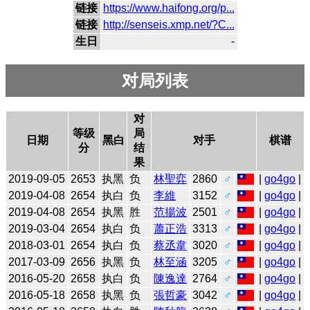
链接
https://www.haifong.org/p...
链接
http://senseis.xmp.net/?C...
生日
-
对局列表
对
等级
局
日期
黑白
对手
棋谱
分
结
果
2019-09-05
2653
执黑
负
林聖弈
2860
♂
|
go4go
|
2019-04-08
2654
执白
负
李維
3152
♂
|
go4go
|
2019-04-08
2654
执黑
胜
范揚波
2501
♂
|
go4go
|
2019-03-04
2654
执白
负
蕭正浩
3313
♂
|
go4go
|
2018-03-01
2654
执白
负
蔡丞韋
3020
♂
|
go4go
|
2017-03-09
2656
执黑
负
林至涵
3205
♂
|
go4go
|
2016-05-20
2658
执白
负
陳逸達
2764
♂
|
go4go
|
2016-05-18
2658
执黑
负
張哲豪
3042
♂
|
go4go
|