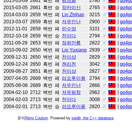
2015-03-09
2661
흑번
패
펑징화
2780
♂
|
go4g
2015-03-05
2661
흑번
승
장카이신
2765
♀
|
go4g
2014-03-03
2659
백번
패
Lin Zhihan
3215
♂
|
go4g
2013-03-07
2659
흑번
패
저우인난
2900
♂
|
go4g
2012-11-01
2659
백번
패
린수양
3101
♂
|
go4g
2012-10-18
2659
백번
승
천이다
2794
♂
|
go4g
2011-09-29
2653
백번
패
장위안룽
2822
♂
|
go4g
2010-09-02
2650
백번
패
Lin Yuxiang
2939
♂
|
go4g
2009-12-31
2650
백번
패
천이샹
2829
♂
|
go4g
2009-12-24
2650
흑번
패
젠리천
3042
♂
|
go4g
2009-08-27
2651
흑번
패
천이샹
2827
♂
|
go4g
2007-04-05
2669
백번
패
라오루이융
2794
♂
|
go4g
2005-08-06
2689
흑번
패
저우인난
2866
♂
|
go4g
2004-02-10
2712
백번
패
저우핑창
2962
♂
|
go4g
2004-02-03
2713
백번
패
천이다
3008
♂
|
go4g
2004-02-01
2713
백번
승
라오루이융
2820
♂
|
go4g
문의
Rémi Coulom
. Powered by
joedb, the C++ database
.