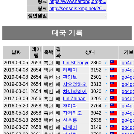
링크
https://www.haifong.org/p...
링크
http://senseis.xmp.net/?C...
생년월일
-
대국 기록
레이
결
날짜
흑백
상대
기보
팅
과
2019-09-05
2653
흑번
패
Lin Shengyi
2860
♂
|
go4g
2019-04-08
2654
백번
패
리웨이
3152
♂
|
go4g
2019-04-08
2654
흑번
승
판양보
2501
♂
|
go4g
2019-03-04
2654
백번
패
샤오정하오
3313
♂
|
go4g
2018-03-01
2654
백번
패
차이텅웨이
3020
♂
|
go4g
2017-03-09
2656
흑번
패
Lin Zhihan
3205
♂
|
go4g
2016-05-20
2658
백번
패
천이다
2764
♂
|
go4g
2016-05-18
2658
흑번
패
장저하오
3042
♂
|
go4g
2016-05-18
2658
백번
승
천추룽
2638
♂
|
go4g
2016-03-07
2658
백번
패
리웨이
3149
♂
|
go4g