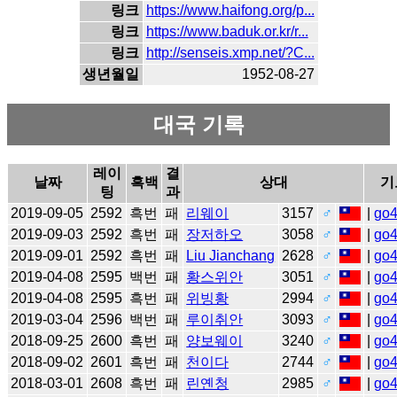
링크
https://www.haifong.org/p...
링크
https://www.baduk.or.kr/r...
링크
http://senseis.xmp.net/?C...
생년월일
1952-08-27
대국 기록
레이
결
날짜
흑백
상대
기
팅
과
2019-09-05
2592
흑번
패
리웨이
3157
♂
|
go
2019-09-03
2592
흑번
패
장저하오
3058
♂
|
go
2019-09-01
2592
흑번
패
Liu Jianchang
2628
♂
|
go
2019-04-08
2595
백번
패
황스위안
3051
♂
|
go
2019-04-08
2595
흑번
패
위빙황
2994
♂
|
go
2019-03-04
2596
백번
패
루이취안
3093
♂
|
go
2018-09-25
2600
흑번
패
양보웨이
3240
♂
|
go
2018-09-02
2601
흑번
패
천이다
2744
♂
|
go
2018-03-01
2608
흑번
패
린옌청
2985
♂
|
go