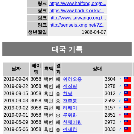
링크
https://www.haifong.org/p...
링크
https://www.baduk.or.kr/r...
링크
http://www.taiwango.org.t...
링크
http://senseis.xmp.net/?Z...
생년월일
1986-04-07
대국 기록
레이
결
날짜
흑백
상대
팅
과
2019-09-24
3058
백번
패
쉬하오훙
3504
♂
2019-09-22
3058
백번
패
젠징팅
3278
♂
2019-09-15
3058
흑번
승
천펑
3012
♂
2019-09-03
3058
백번
승
천추룽
2592
♂
2019-09-02
3058
흑번
패
리웨이
3157
♂
2019-09-01
3058
백번
승
루위화
2851
♀
2019-05-09
3058
백번
패
천웨이팅
2972
♂
2019-05-06
3058
흑번
승
린제한
3030
♂