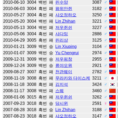
2010-06-10
3004
백번
패
린수양
3087
♂
2010-06-03
3004
흑번
패
왕위안쥔
3182
♂
2010-05-27
3004
흑번
패
샤오정하오
3250
♂
2010-05-20
3004
백번
패
Lin Zhihan
3221
♂
2010-05-13
3004
백번
패
저우쥔쉰
3227
♂
2010-05-06
3004
흑번
패
샤다밍
2886
♂
2010-04-29
3005
흑번
패
린리샹
3125
♂
2010-01-21
3009
백번
승
Lin Xiuping
3104
♂
2010-01-07
3009
백번
승
Yu Chengrui
2974
♂
2009-12-31
3009
백번
승
저우핑창
2955
♂
2009-12-24
3009
백번
승
류야오원
2921
♂
2009-08-27
3007
흑번
패
천관웨이
2782
♂
2008-11-19
3008
흑번
패
무라카와 다이스케
3211
♂
2008-11-18
3008
흑번
패
김지석
3424
♂
2008-11-17
3008
백번
패
스웨
3460
♂
2008-01-06
3015
흑번
패
저우쥔쉰
3262
♂
2007-09-23
3018
흑번
승
당시윈
2591
♀
2007-08-28
3018
흑번
승
Lin Zhihan
3188
♂
2007-08-23
3018
흑번
패
샤오정하오
3147
♂