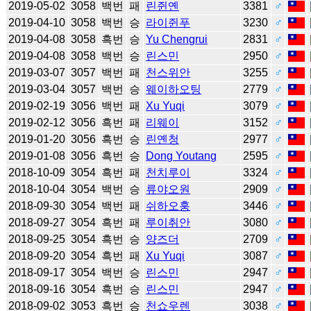
2019-05-02
3058
백번
패
린쥔옌
3381
♂
2019-04-10
3058
백번
승
라이쥔푸
3230
♂
2019-04-08
3058
흑번
승
Yu Chengrui
2831
♂
2019-04-08
3058
백번
승
린스민
2950
♂
2019-03-07
3057
백번
패
천스위안
3255
♂
2019-03-04
3057
백번
승
웨이하오팅
2779
♂
2019-02-19
3056
백번
패
Xu Yuqi
3079
♂
2019-02-12
3056
흑번
패
리웨이
3152
♂
2019-01-20
3056
흑번
승
린옌청
2977
♂
2019-01-08
3056
흑번
승
Dong Youtang
2595
♂
2018-10-09
3054
흑번
패
천치루이
3324
♂
2018-10-04
3054
백번
승
류야오원
2909
♂
2018-09-30
3054
백번
패
쉬하오훙
3446
♂
2018-09-27
3054
흑번
패
루이취안
3080
♂
2018-09-25
3054
흑번
승
양즈더
2709
♂
2018-09-20
3054
흑번
패
Xu Yuqi
3087
♂
2018-09-17
3054
백번
승
린스민
2947
♂
2018-09-16
3054
흑번
승
린스민
2947
♂
2018-09-02
3053
흑번
승
천쇼우렌
3038
♂