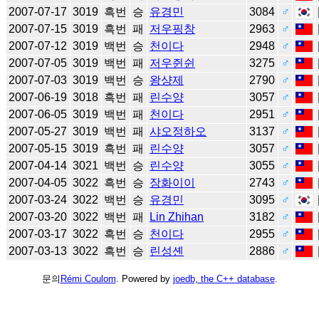
2007-07-17
3019
흑번
승
유경민
3084
♂
2007-07-15
3019
흑번
패
저우핑창
2963
♂
2007-07-12
3019
백번
승
천이다
2948
♂
2007-07-05
3019
백번
패
저우쥔쉰
3275
♂
2007-07-03
3019
백번
승
왕샹제
2790
♂
2007-06-19
3018
흑번
패
린수양
3057
♂
2007-06-05
3019
백번
패
천이다
2951
♂
2007-05-27
3019
백번
패
샤오정하오
3137
♂
2007-05-15
3019
흑번
패
린수양
3057
♂
2007-04-14
3021
백번
승
린수양
3055
♂
2007-04-05
3022
흑번
승
장화이이
2743
♂
2007-03-24
3022
백번
승
유경민
3095
♂
2007-03-20
3022
백번
패
Lin Zhihan
3182
♂
2007-03-17
3022
흑번
승
천이다
2955
♂
2007-03-13
3022
흑번
승
린성셴
2886
♂
문의
Rémi Coulom
. Powered by
joedb, the C++ database
.