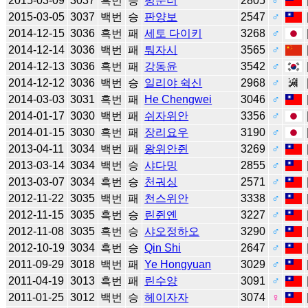
2015-03-09
3037
흑번
승
펑준더
2805
♂
2015-03-05
3037
백번
승
판양보
2547
♂
2014-12-15
3036
흑번
패
세토 다이키
3268
♂
2014-12-14
3036
백번
패
퉈자시
3565
♂
2014-12-13
3036
흑번
패
강동윤
3542
♂
2014-12-12
3036
백번
승
일리야 쉭신
2968
♂
2014-03-03
3031
흑번
패
He Chengwei
3046
♂
2014-01-17
3030
백번
패
쉬자위안
3356
♂
2014-01-15
3030
흑번
패
장리요우
3190
♂
2013-04-11
3034
백번
패
왕위안쥔
3269
♂
2013-03-14
3034
백번
승
샤다밍
2855
♂
2013-03-07
3034
흑번
승
천궈싱
2571
♂
2012-11-22
3035
백번
패
천스위안
3338
♂
2012-11-15
3035
흑번
승
린쥔옌
3227
♂
2012-11-08
3035
흑번
승
샤오정하오
3290
♂
2012-10-19
3034
흑번
승
Qin Shi
2647
♂
2011-09-29
3018
백번
패
Ye Hongyuan
3029
♂
2011-04-19
3013
흑번
패
린수양
3091
♂
2011-01-25
3012
백번
승
헤이자자
3074
♀