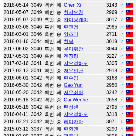
2018-05-14
3049
백번
패
Chen Xi
3143
♂
2018-05-07
3049
백번
승
천샤오촨
2969
♂
2018-05-07
3049
흑번
승
차이텅웨이
3017
♂
2018-03-08
3046
흑번
패
린옌청
2985
♂
2018-03-01
3046
흑번
승
양즈더
2711
♂
2018-01-16
3044
백번
패
천펑
3019
♂
2017-06-02
3040
흑번
패
루이취안
3044
♂
2017-05-31
3040
흑번
패
젠징팅
3227
♂
2017-03-16
3041
흑번
패
샤오정하오
3305
♂
2017-03-13
3041
백번
승
저우인난
2918
♂
2016-06-01
3042
백번
패
린수양
3168
♂
2016-05-30
3042
백번
승
Gao Yun
2950
♂
2016-05-20
3042
백번
패
저우쥔쉰
3242
♂
2016-05-18
3042
백번
승
Cai Wenhe
2658
♂
2016-05-18
3042
흑번
승
린성셴
2795
♂
2016-04-11
3042
흑번
패
샤오정하오
3318
♂
2016-03-21
3042
백번
승
헤이자자
3071
♀
2015-03-12
3037
백번
패
린쥔옌
3290
♂