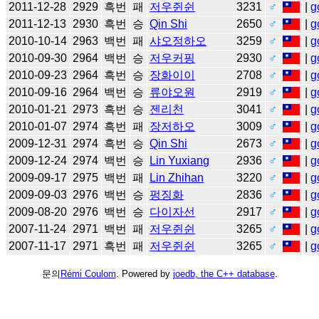
2011-12-28
2929
흑번
패
저우쥔쉰
3231
♂
|
g
2011-12-13
2930
흑번
승
Qin Shi
2650
♂
|
g
2010-10-14
2963
백번
패
샤오정하오
3259
♂
|
g
2010-09-30
2964
백번
승
저우커핑
2930
♂
|
g
2010-09-23
2964
흑번
승
장화이이
2708
♂
|
g
2010-09-16
2964
백번
승
류야오원
2919
♂
|
g
2010-01-21
2973
흑번
승
젠리천
3041
♂
|
g
2010-01-07
2974
흑번
패
장저하오
3009
♂
|
g
2009-12-31
2974
흑번
승
Qin Shi
2673
♂
|
g
2009-12-24
2974
백번
승
Lin Yuxiang
2936
♂
|
g
2009-09-17
2975
백번
패
Lin Zhihan
3220
♂
|
g
2009-09-03
2976
백번
승
펑징화
2836
♂
|
g
2009-08-20
2976
백번
승
다이자선
2917
♂
|
g
2007-11-24
2971
백번
패
저우쥔쉰
3265
♂
|
g
2007-11-17
2971
흑번
패
저우쥔쉰
3265
♂
|
g
문의
Rémi Coulom
. Powered by
joedb, the C++ database
.