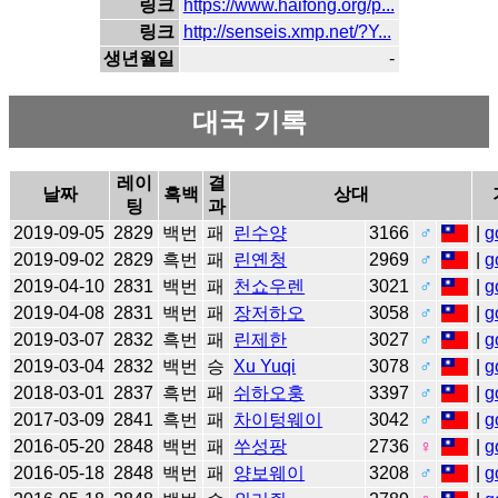
링크
https://www.haifong.org/p...
링크
http://senseis.xmp.net/?Y...
생년월일
-
대국 기록
레이
결
날짜
흑백
상대
팅
과
2019-09-05
2829
백번
패
린수양
3166
♂
|
g
2019-09-02
2829
흑번
패
린옌청
2969
♂
|
g
2019-04-10
2831
백번
패
천쇼우렌
3021
♂
|
g
2019-04-08
2831
백번
패
장저하오
3058
♂
|
g
2019-03-07
2832
흑번
패
린제한
3027
♂
|
g
2019-03-04
2832
백번
승
Xu Yuqi
3078
♂
|
g
2018-03-01
2837
흑번
패
쉬하오훙
3397
♂
|
g
2017-03-09
2841
흑번
패
차이텅웨이
3042
♂
|
g
2016-05-20
2848
백번
패
쑤성팡
2736
♀
|
g
2016-05-18
2848
백번
패
양보웨이
3208
♂
|
g