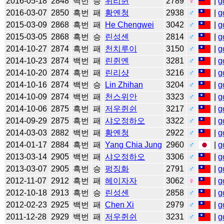
2016-05-18
2848
백번
승
위리쥔
2789
♀
|
g
2016-03-07
2850
흑번
패
황옌청
2938
♂
|
g
2015-03-09
2868
흑번
패
He Chengwei
3042
♂
|
g
2015-03-05
2868
흑번
승
린성셴
2814
♂
|
g
2014-10-27
2874
흑번
패
천치루이
3150
♂
|
g
2014-10-23
2874
백번
패
린쥔옌
3281
♂
|
g
2014-10-20
2874
흑번
패
린리샹
3216
♂
|
g
2014-10-16
2874
백번
승
Lin Zhihan
3204
♂
|
g
2014-10-09
2874
백번
패
천스위안
3323
♂
|
g
2014-10-06
2875
흑번
패
저우쥔쉰
3217
♂
|
g
2014-09-29
2875
흑번
패
샤오정하오
3322
♂
|
g
2014-03-03
2882
백번
패
황옌청
2922
♂
|
g
2014-01-17
2884
흑번
패
Yang Chia Jung
2960
♂
|
g
2013-03-14
2905
백번
패
샤오정하오
3306
♂
|
g
2013-03-07
2905
흑번
승
펑징화
2791
♂
|
g
2012-11-07
2912
흑번
패
헤이자자
3062
♀
|
g
2012-10-18
2913
흑번
승
린성셴
2858
♂
|
g
2012-02-23
2925
백번
패
Chen Xi
2979
♂
|
g
2011-12-28
2929
백번
패
저우쥔쉰
3231
♂
|
g