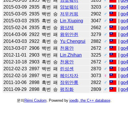
2015-03-10
2935
흑번
패
양보웨이
3203
♂
|
go
2015-03-09
2935
흑번
패
양보웨이
3203
♂
|
go
2015-03-05
2935
백번
승
저우커핑
2902
♂
|
go
2015-03-03
2935
흑번
승
Lin Xiuping
3047
♂
|
go
2015-02-24
2935
흑번
승
왕샹제
2662
♂
|
go
2014-03-06
2922
백번
패
왕위안쥔
3279
♂
|
go
2014-03-03
2922
흑번
승
Yu Chengrui
2882
♂
|
go
2013-03-07
2906
백번
패
천융안
2672
♂
|
go
2012-11-01
2903
백번
패
Lin Zhihan
3225
♂
|
go
2012-10-18
2903
흑번
승
천융안
2672
♂
|
go
2012-02-23
2897
백번
패
린성셴
2870
♂
|
go
2012-02-16
2897
백번
패
헤이자자
3073
♀
|
go
2011-10-06
2898
흑번
패
장위안룽
2822
♂
|
go
2011-09-29
2898
흑번
승
펑징화
2809
♂
|
go
문의
Rémi Coulom
. Powered by
joedb, the C++ database
.