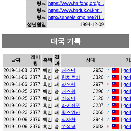
링크
https://www.haifong.org/p...
링크
https://www.baduk.or.kr/r...
링크
http://senseis.xmp.net/?H...
생년월일
1994-12-09
대국 기록
레이
결
날짜
흑백
상대
기
팅
과
2019-11-08
2877
백번
승
린스민
2953
♂
|
go
2019-11-06
2877
흑번
패
천치루이
3320
♂
|
go
2019-11-06
2877
흑번
패
양쯔쉔
2977
♀
|
go
2019-10-25
2877
백번
승
린스쉰
3296
♂
|
go
2019-10-25
2877
백번
패
쉬징언
3120
♂
|
go
2019-10-23
2877
흑번
패
라이쥔푸
3237
♂
|
go
2019-10-23
2877
흑번
패
황스위안
3060
♂
|
go
2019-10-09
2876
백번
승
장자환
2944
♂
|
go
2019-10-09
2876
흑번
승
쑤성팡
2682
♀
|
go