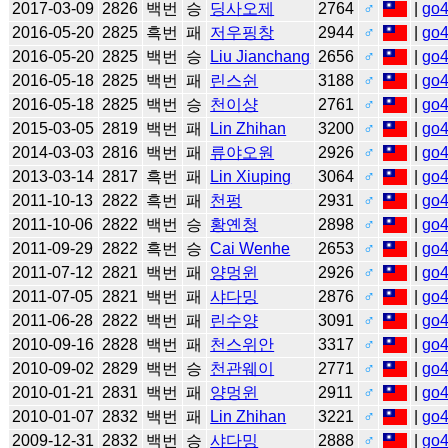
2017-03-09
2826
백번
승
딩사오제
2764
♂
|
go
2016-05-20
2825
흑번
패
저우핑창
2944
♂
|
go
2016-05-20
2825
백번
승
Liu Jianchang
2656
♂
|
go
2016-05-18
2825
백번
패
린스쉰
3188
♂
|
go
2016-05-18
2825
백번
승
천이샹
2761
♂
|
go
2015-03-05
2819
백번
패
Lin Zhihan
3200
♂
|
go
2014-03-03
2816
백번
패
류야오원
2926
♂
|
go
2013-03-14
2817
흑번
패
Lin Xiuping
3064
♂
|
go
2011-10-13
2822
흑번
패
천펑
2931
♂
|
go
2011-10-06
2822
백번
승
황옌청
2898
♂
|
go
2011-09-29
2822
흑번
승
Cai Wenhe
2653
♂
|
go
2011-07-12
2821
백번
패
양멍윈
2926
♂
|
go
2011-07-05
2821
백번
패
샤다밍
2876
♂
|
go
2011-06-28
2822
백번
패
린수양
3091
♂
|
go
2010-09-16
2828
백번
패
천스위안
3317
♂
|
go
2010-09-02
2829
백번
승
천관웨이
2771
♂
|
go
2010-01-21
2831
백번
패
양멍윈
2911
♂
|
go
2010-01-07
2832
백번
패
Lin Zhihan
3221
♂
|
go
2009-12-31
2832
백번
승
샤다밍
2888
♂
|
go