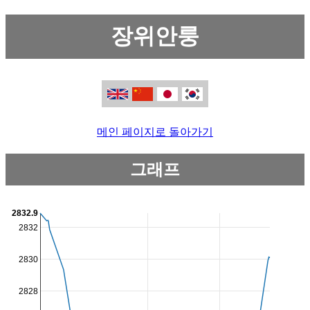
장위안룽
메인 페이지로 돌아가기
그래프
2832.9
2832
2830
2828