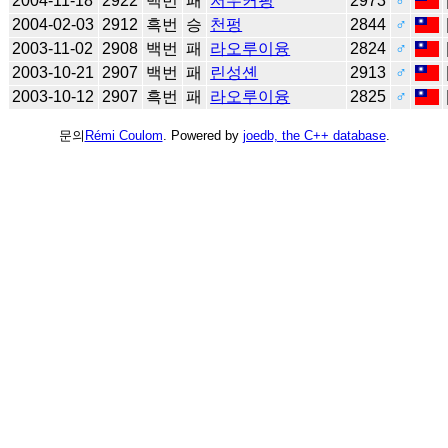
2004-11-18
2922
백번
패
저우커핑
2973
♂
2004-02-03
2912
흑번
승
천펑
2844
♂
2003-11-02
2908
백번
패
라오루이융
2824
♂
2003-10-21
2907
백번
패
린성셴
2913
♂
2003-10-12
2907
흑번
패
라오루이융
2825
♂
문의
Rémi Coulom
. Powered by
joedb, the C++ database
.