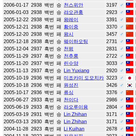
2006-01-17
2938
백번
승
천스위안
3197
♂
2006-01-03
2938
백번
승
랴오관훙
2923
♂
2005-12-22
2938
백번
패
왕레이
3391
♂
2005-12-21
2938
흑번
패
황이중
3370
♂
2005-12-20
2938
백번
패
왕시
3457
♂
2005-12-18
2938
흑번
승
웨이하오팅
2731
♂
2005-12-04
2937
흑번
승
천펑
2831
♂
2005-11-29
2937
흑번
승
천추룽
2722
♂
2005-11-20
2937
백번
패
린수양
3033
♂
2005-11-13
2937
흑번
승
Lin Yuxiang
2920
♂
2005-10-19
2936
백번
패
미조카미 도모치카
3223
♂
2005-10-18
2936
백번
패
원성진
3426
♂
2005-10-17
2936
백번
패
류싱
3376
♂
2005-06-27
2933
흑번
패
천이다
2986
♂
2005-06-19
2933
흑번
승
라오루이융
2804
♂
2005-03-19
2931
백번
승
Lin Zhihan
3171
♂
2005-03-13
2930
흑번
승
Lin Zhihan
3171
♂
2004-11-28
2923
흑번
패
Li Kuihan
2678
♂