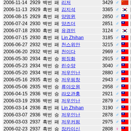
2006-11-14
2929
백번
패
리저
3429
♂
2006-11-13
2929
흑번
패
김지석
3365
♂
2006-08-15
2929
흑번
패
양멍윈
2850
♂
2006-07-24
2930
백번
패
양즈더
2851
♂
2006-07-18
2930
흑번
패
유경민
3124
♂
2006-07-15
2930
흑번
패
Lin Zhihan
3185
♂
2006-06-27
2932
백번
패
천스위안
3215
♂
2006-06-20
2932
백번
패
천이다
2969
♂
2006-05-30
2934
흑번
승
펑징화
2915
♂
2006-05-23
2934
백번
승
린수양
3040
♂
2006-05-20
2934
백번
패
저우인난
2880
♂
2006-05-16
2935
흑번
승
저우핑창
2943
♂
2006-05-06
2935
백번
승
류야오원
2958
♂
2006-04-15
2936
백번
승
랴오관훙
2921
♂
2006-03-19
2936
백번
패
저우인난
2879
♂
2006-03-14
2936
흑번
패
Lin Zhihan
3190
♂
2006-03-07
2936
백번
승
저우인난
2878
♂
2006-03-03
2937
흑번
패
저우커핑
2975
♂
2006-02-23
2937
흑번
승
장카이신
2808
♀