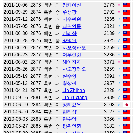
2011-10-06
2873
백번
패
장카이신
2773
♀
2011-09-29
2874
흑번
승
쑤성팡
2792
♀
2011-07-12
2876
백번
패
저우쥔쉰
3235
♂
2011-07-05
2876
흑번
승
장위안룽
2821
♂
2011-06-30
2876
백번
패
린리샹
3139
♂
2011-06-28
2876
백번
승
양멍윈
2925
♂
2011-06-26
2877
흑번
패
샤오정하오
3259
♂
2011-06-23
2877
백번
패
저우쥔쉰
3236
♂
2011-06-02
2877
백번
승
헤이자자
3071
♀
2011-05-26
2877
백번
패
샤오정하오
3259
♂
2011-05-19
2877
흑번
패
린수양
3091
♂
2011-05-12
2877
흑번
패
황샹런
2957
♂
2011-04-21
2877
흑번
패
Lin Zhihan
3228
♂
2010-09-16
2881
흑번
패
Lin Yuxiang
2939
♂
2010-06-19
2884
백번
패
장리요우
3108
♂
2010-06-10
2884
흑번
패
린리샹
3127
♂
2010-06-03
2885
흑번
패
린수양
3086
♂
2010-05-27
2885
흑번
승
왕위안쥔
3182
♂