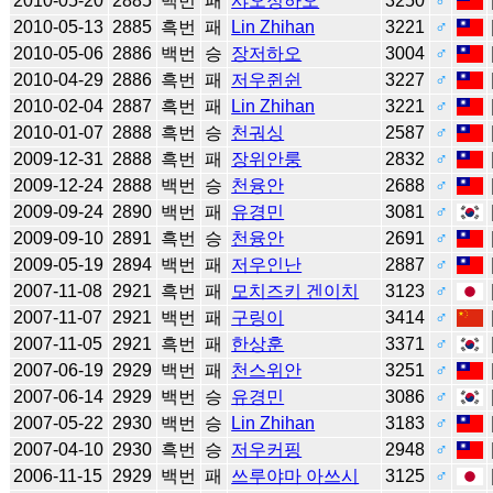
2010-05-20
2885
백번
패
샤오정하오
3250
♂
2010-05-13
2885
흑번
패
Lin Zhihan
3221
♂
2010-05-06
2886
백번
승
장저하오
3004
♂
2010-04-29
2886
흑번
패
저우쥔쉰
3227
♂
2010-02-04
2887
흑번
패
Lin Zhihan
3221
♂
2010-01-07
2888
흑번
승
천궈싱
2587
♂
2009-12-31
2888
흑번
패
장위안룽
2832
♂
2009-12-24
2888
백번
승
천융안
2688
♂
2009-09-24
2890
백번
패
유경민
3081
♂
2009-09-10
2891
흑번
승
천융안
2691
♂
2009-05-19
2894
백번
패
저우인난
2887
♂
2007-11-08
2921
흑번
패
모치즈키 겐이치
3123
♂
2007-11-07
2921
백번
패
구링이
3414
♂
2007-11-05
2921
흑번
패
한상훈
3371
♂
2007-06-19
2929
백번
패
천스위안
3251
♂
2007-06-14
2929
백번
승
유경민
3086
♂
2007-05-22
2930
백번
승
Lin Zhihan
3183
♂
2007-04-10
2930
흑번
승
저우커핑
2948
♂
2006-11-15
2929
백번
패
쓰루야마 아쓰시
3125
♂