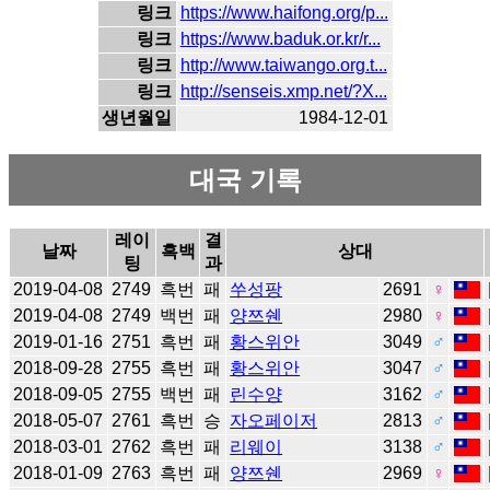
링크
https://www.haifong.org/p...
링크
https://www.baduk.or.kr/r...
링크
http://www.taiwango.org.t...
링크
http://senseis.xmp.net/?X...
생년월일
1984-12-01
대국 기록
레이
결
날짜
흑백
상대
팅
과
2019-04-08
2749
흑번
패
쑤성팡
2691
♀
2019-04-08
2749
백번
패
양쯔쉔
2980
♀
2019-01-16
2751
흑번
패
황스위안
3049
♂
2018-09-28
2755
흑번
패
황스위안
3047
♂
2018-09-05
2755
백번
패
린수양
3162
♂
2018-05-07
2761
흑번
승
자오페이저
2813
♂
2018-03-01
2762
흑번
패
리웨이
3138
♂
2018-01-09
2763
흑번
패
양쯔쉔
2969
♀