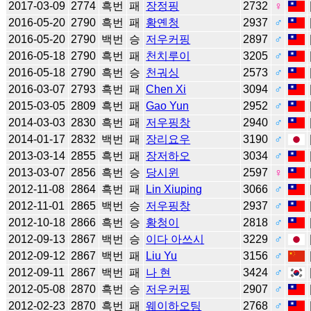
2017-03-09
2774
흑번
패
장정핑
2732
♀
2016-05-20
2790
흑번
패
황옌청
2937
♂
2016-05-20
2790
백번
승
저우커핑
2897
♂
2016-05-18
2790
흑번
패
천치루이
3205
♂
2016-05-18
2790
흑번
승
천궈싱
2573
♂
2016-03-07
2793
흑번
패
Chen Xi
3094
♂
2015-03-05
2809
흑번
패
Gao Yun
2952
♂
2014-03-03
2830
흑번
패
저우핑창
2940
♂
2014-01-17
2832
백번
패
장리요우
3190
♂
2013-03-14
2855
흑번
패
장저하오
3034
♂
2013-03-07
2856
흑번
승
당시윈
2597
♀
2012-11-08
2864
흑번
패
Lin Xiuping
3066
♂
2012-11-01
2865
백번
승
저우핑창
2937
♂
2012-10-18
2866
흑번
승
황청이
2818
♂
2012-09-13
2867
백번
승
이다 아쓰시
3229
♂
2012-09-12
2867
백번
패
Liu Yu
3156
♂
2012-09-11
2867
백번
패
나 현
3424
♂
2012-05-08
2870
흑번
승
저우커핑
2907
♂
2012-02-23
2870
흑번
패
웨이하오팅
2768
♂