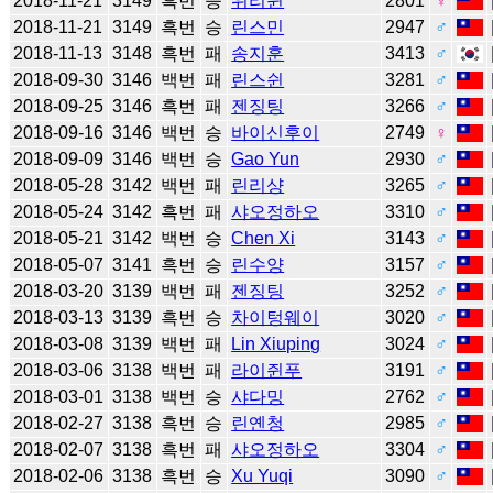
2018-11-21
3149
흑번
승
위리쥔
2801
♀
2018-11-21
3149
흑번
승
린스민
2947
♂
2018-11-13
3148
흑번
패
송지훈
3413
♂
2018-09-30
3146
백번
패
린스쉰
3281
♂
2018-09-25
3146
흑번
패
젠징팅
3266
♂
2018-09-16
3146
백번
승
바이신후이
2749
♀
2018-09-09
3146
백번
승
Gao Yun
2930
♂
2018-05-28
3142
백번
패
린리샹
3265
♂
2018-05-24
3142
흑번
패
샤오정하오
3310
♂
2018-05-21
3142
백번
승
Chen Xi
3143
♂
2018-05-07
3141
흑번
승
린수양
3157
♂
2018-03-20
3139
백번
패
젠징팅
3252
♂
2018-03-13
3139
흑번
승
차이텅웨이
3020
♂
2018-03-08
3139
백번
패
Lin Xiuping
3024
♂
2018-03-06
3138
백번
패
라이쥔푸
3191
♂
2018-03-01
3138
백번
승
샤다밍
2762
♂
2018-02-27
3138
흑번
승
린옌청
2985
♂
2018-02-07
3138
흑번
패
샤오정하오
3304
♂
2018-02-06
3138
흑번
승
Xu Yuqi
3090
♂