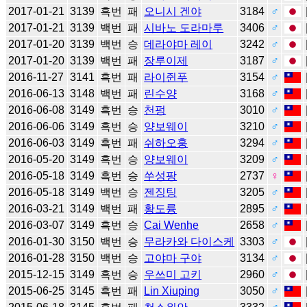
2017-01-21
3139
흑번
패
오니시 겐야
3184
♂
2017-01-21
3139
백번
패
시바노 도라마루
3406
♂
2017-01-20
3139
백번
승
데라야마 레이
3242
♂
2017-01-20
3139
백번
패
장루이제
3187
♂
2016-11-27
3141
흑번
패
라이쥔푸
3154
♂
2016-06-13
3148
백번
패
린수양
3168
♂
2016-06-08
3149
흑번
승
천펑
3010
♂
2016-06-06
3149
흑번
승
양보웨이
3210
♂
2016-06-03
3149
흑번
패
쉬하오훙
3294
♂
2016-05-20
3149
흑번
승
양보웨이
3209
♂
2016-05-18
3149
흑번
승
쑤성팡
2737
♀
2016-05-18
3149
백번
승
젠징팅
3205
♂
2016-03-21
3149
백번
패
황도륭
2895
♂
2016-03-07
3149
흑번
승
Cai Wenhe
2658
♂
2016-01-30
3150
백번
승
무라카와 다이스케
3303
♂
2016-01-28
3150
백번
승
고야마 구야
3134
♂
2015-12-15
3149
흑번
승
우쓰미 고키
2960
♂
2015-06-25
3145
흑번
패
Lin Xiuping
3050
♂