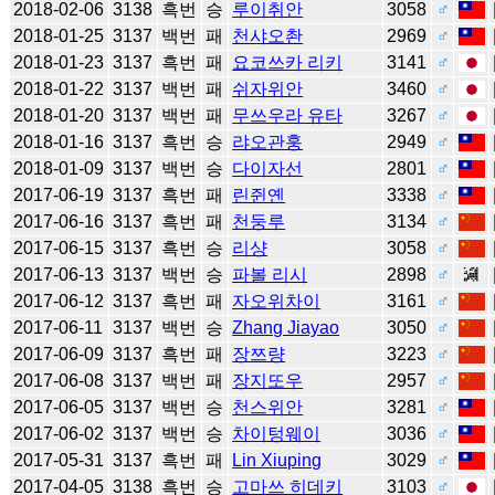
2018-02-06
3138
흑번
승
루이취안
3058
♂
2018-01-25
3137
백번
패
천샤오촨
2969
♂
2018-01-23
3137
흑번
패
요코쓰카 리키
3141
♂
2018-01-22
3137
백번
패
쉬자위안
3460
♂
2018-01-20
3137
백번
패
무쓰우라 유타
3267
♂
2018-01-16
3137
흑번
승
랴오관훙
2949
♂
2018-01-09
3137
백번
승
다이자선
2801
♂
2017-06-19
3137
흑번
패
린쥔옌
3338
♂
2017-06-16
3137
흑번
패
천둥루
3134
♂
2017-06-15
3137
흑번
승
리샹
3058
♂
2017-06-13
3137
백번
승
파볼 리시
2898
♂
2017-06-12
3137
흑번
패
자오위차이
3161
♂
2017-06-11
3137
백번
승
Zhang Jiayao
3050
♂
2017-06-09
3137
흑번
패
장쯔량
3223
♂
2017-06-08
3137
백번
패
장지또우
2957
♂
2017-06-05
3137
백번
승
천스위안
3281
♂
2017-06-02
3137
백번
승
차이텅웨이
3036
♂
2017-05-31
3137
흑번
패
Lin Xiuping
3029
♂
2017-04-05
3138
흑번
승
고마쓰 히데키
3103
♂