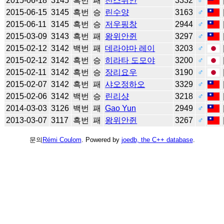
2015-06-18
3145
흑번
패
천스위안
3332
♂
2015-06-15
3145
흑번
승
린수양
3163
♂
2015-06-11
3145
흑번
승
저우핑창
2944
♂
2015-03-09
3143
흑번
패
왕위안쥔
3297
♂
2015-02-12
3142
백번
패
데라야마 레이
3203
♂
2015-02-12
3142
흑번
승
히라타 도모야
3200
♂
2015-02-11
3142
흑번
승
장리요우
3190
♂
2015-02-07
3142
흑번
패
샤오정하오
3329
♂
2015-02-06
3142
백번
승
린리샹
3218
♂
2014-03-03
3126
백번
패
Gao Yun
2949
♂
2013-03-07
3117
흑번
패
왕위안쥔
3267
♂
문의
Rémi Coulom
. Powered by
joedb, the C++ database
.