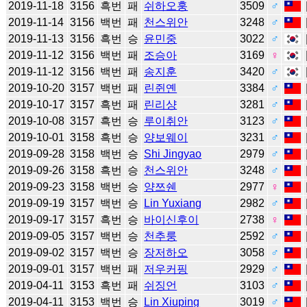
2019-11-18
3156
흑번
패
쉬하오훙
3509
♂
2019-11-14
3156
백번
패
천스위안
3248
♂
2019-11-13
3156
흑번
승
윤민중
3022
♂
2019-11-12
3156
백번
패
조승아
3169
♀
2019-11-12
3156
백번
패
송지훈
3420
♂
2019-10-20
3157
백번
패
린쥔옌
3384
♂
2019-10-17
3157
흑번
패
린리샹
3281
♂
2019-10-08
3157
흑번
승
루이취안
3123
♂
2019-10-01
3158
흑번
승
양보웨이
3231
♂
2019-09-28
3158
백번
승
Shi Jingyao
2979
♂
2019-09-26
3158
흑번
승
천스위안
3248
♂
2019-09-23
3158
백번
승
양쯔쉔
2977
♀
2019-09-19
3157
백번
승
Lin Yuxiang
2982
♂
2019-09-17
3157
흑번
승
바이신후이
2738
♀
2019-09-05
3157
백번
승
천추룽
2592
♂
2019-09-02
3157
백번
승
장저하오
3058
♂
2019-09-01
3157
백번
패
저우커핑
2929
♂
2019-04-11
3153
흑번
패
쉬징언
3103
♂
2019-04-11
3153
백번
승
Lin Xiuping
3019
♂