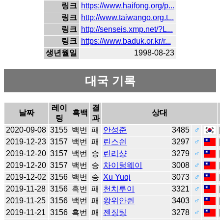
링크
https://www.haifong.org/p...
링크
http://www.taiwango.org.t...
링크
http://senseis.xmp.net/?L...
링크
https://www.baduk.or.kr/r...
생년월일
1998-08-23
대국 기록
레이
결
날짜
흑백
상대
팅
과
2020-09-08
3155
백번
패
안성준
3485
♂
2019-12-23
3157
백번
패
린스쉰
3297
♂
2019-12-20
3157
백번
승
린리샹
3279
♂
2019-12-20
3157
백번
승
차이텅웨이
3008
♂
2019-12-02
3156
백번
승
Xu Yuqi
3073
♂
2019-11-28
3156
흑번
패
천치루이
3321
♂
2019-11-25
3156
백번
패
왕위안쥔
3403
♂
2019-11-21
3156
흑번
패
젠징팅
3278
♂