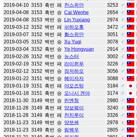
2019-04-10
3153
흑번
패
천스위안
3253
♂
2019-04-08
3153
흑번
승
Cai Wenhe
2654
♂
2019-04-08
3153
백번
승
Lin Yuxiang
2974
♂
2019-03-12
3152
백번
패
쉬하오훙
3472
♂
2019-03-07
3152
백번
패
황스위안
3051
♂
2019-03-05
3152
백번
승
Xu Yuqi
3078
♂
2019-03-04
3152
흑번
승
Ye Hongyuan
2914
♂
2019-02-26
3152
백번
승
뉴스터
3002
♂
2019-02-19
3152
백번
패
라이쥔푸
3226
♂
2019-02-12
3152
백번
승
장저하오
3056
♂
2019-01-22
3151
백번
승
헤이자자
3088
♀
2019-01-19
3151
흑번
패
야오즈텅
3184
♂
2019-01-18
3151
흑번
승
오니시 겐야
3174
♂
2018-11-30
3149
백번
승
린옌청
2980
♂
2018-11-28
3149
흑번
패
양보웨이
3240
♂
2018-11-28
3149
흑번
패
천치루이
3326
♂
2018-11-23
3149
백번
승
양쯔쉔
2978
♀
2018-11-23
3149
흑번
승
림백우
2805
♂