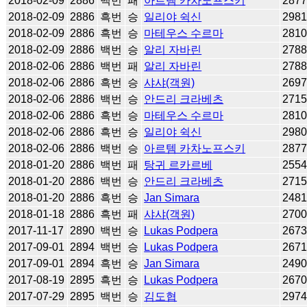
2018-02-09
2886
백번
패
아르템 카차노프스키
287
2018-02-09
2886
흑번
승
일리야 쉭신
298
2018-02-09
2886
흑번
승
마테우스 수르마
281
2018-02-09
2886
백번
승
알리 자바린
278
2018-02-06
2886
백번
패
알리 자바린
278
2018-02-06
2886
흑번
승
샤샤(객원)
269
2018-02-06
2886
백번
승
안드리 크라베츠
271
2018-02-06
2886
흑번
승
마테우스 수르마
281
2018-02-06
2886
흑번
승
일리야 쉭신
298
2018-02-06
2886
백번
승
아르템 카차노프스키
287
2018-01-20
2886
백번
패
탕귀 르카르베
255
2018-01-20
2886
백번
승
안드리 크라베츠
271
2018-01-20
2886
흑번
승
Jan Simara
248
2018-01-18
2886
흑번
패
샤샤(객원)
270
2017-11-17
2890
백번
승
Lukas Podpera
267
2017-09-01
2894
백번
승
Lukas Podpera
267
2017-09-01
2894
흑번
승
Jan Simara
249
2017-08-19
2895
흑번
승
Lukas Podpera
267
2017-07-29
2895
백번
승
김도협
297