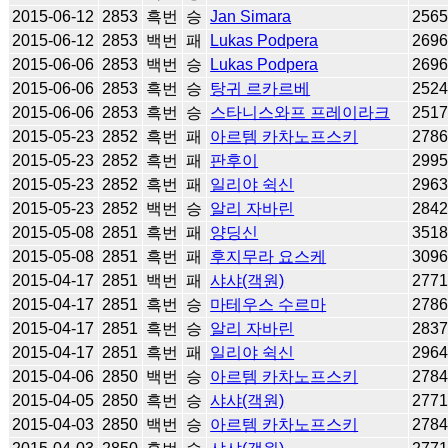
2015-06-12
2853
흑번
승
Jan Simara
256
2015-06-12
2853
백번
패
Lukas Podpera
269
2015-06-06
2853
백번
승
Lukas Podpera
269
2015-06-06
2853
흑번
승
탕귀 르카르베
252
2015-06-06
2853
흑번
승
스타니스와프 프레이라크
251
2015-05-23
2852
흑번
패
아르템 카차노프스키
278
2015-05-23
2852
흑번
패
판후이
299
2015-05-23
2852
흑번
패
일리야 쉭신
296
2015-05-23
2852
백번
승
알리 자바린
284
2015-05-08
2851
흑번
패
양딩신
351
2015-05-08
2851
흑번
패
후지무라 요스케
309
2015-04-17
2851
백번
패
샤샤(객원)
277
2015-04-17
2851
흑번
승
마테우스 수르마
278
2015-04-17
2851
흑번
승
알리 자바린
283
2015-04-17
2851
흑번
패
일리야 쉭신
296
2015-04-06
2850
백번
승
아르템 카차노프스키
278
2015-04-05
2850
흑번
승
샤샤(객원)
277
2015-04-03
2850
백번
승
아르템 카차노프스키
278