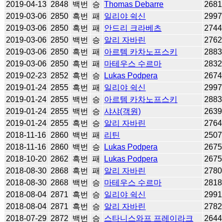
2019-04-13
2848
백번
승
Thomas Debarre
268
2019-03-06
2850
흑번
패
일리야 쉭신
299
2019-03-06
2850
흑번
패
안드리 크라베츠
274
2019-03-06
2850
백번
승
알리 자바린
276
2019-03-06
2850
흑번
패
아르템 카차노프스키
288
2019-03-06
2850
흑번
패
마테우스 수르마
283
2019-02-23
2852
흑번
승
Lukas Podpera
267
2019-01-24
2855
흑번
패
일리야 쉭신
299
2019-01-24
2855
백번
승
아르템 카차노프스키
288
2019-01-24
2855
백번
승
샤샤(객원)
263
2019-01-24
2855
흑번
승
알리 자바린
276
2018-11-16
2860
백번
패
리틴
250
2018-11-16
2860
백번
승
Lukas Podpera
267
2018-10-20
2862
흑번
패
Lukas Podpera
267
2018-08-30
2868
흑번
패
알리 자바린
278
2018-08-30
2868
백번
승
마테우스 수르마
281
2018-08-04
2871
흑번
승
일리야 쉭신
299
2018-08-04
2871
흑번
승
알리 자바린
278
2018-07-29
2872
백번
승
스타니스와프 프레이라크
264