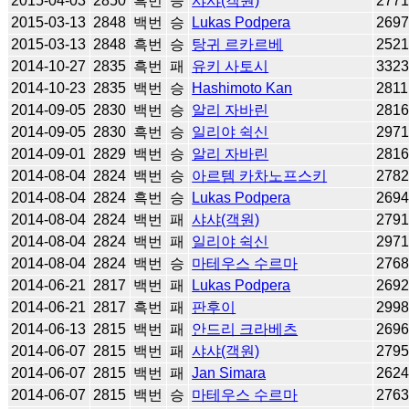
2015-04-03
2850
흑번
승
샤샤(객원)
277
2015-03-13
2848
백번
승
Lukas Podpera
269
2015-03-13
2848
흑번
승
탕귀 르카르베
252
2014-10-27
2835
흑번
패
유키 사토시
332
2014-10-23
2835
백번
승
Hashimoto Kan
2811
2014-09-05
2830
백번
승
알리 자바린
281
2014-09-05
2830
흑번
승
일리야 쉭신
297
2014-09-01
2829
백번
승
알리 자바린
281
2014-08-04
2824
백번
승
아르템 카차노프스키
278
2014-08-04
2824
흑번
승
Lukas Podpera
269
2014-08-04
2824
백번
패
샤샤(객원)
279
2014-08-04
2824
백번
패
일리야 쉭신
297
2014-08-04
2824
백번
승
마테우스 수르마
276
2014-06-21
2817
백번
패
Lukas Podpera
269
2014-06-21
2817
흑번
패
판후이
299
2014-06-13
2815
백번
패
안드리 크라베츠
269
2014-06-07
2815
백번
패
샤샤(객원)
279
2014-06-07
2815
백번
패
Jan Simara
262
2014-06-07
2815
백번
승
마테우스 수르마
276