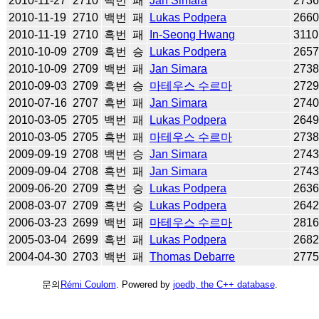
2010-11-27
2710
백번
패
Jan Simara
273
2010-11-19
2710
백번
패
Lukas Podpera
266
2010-11-19
2710
흑번
패
In-Seong Hwang
3110
2010-10-09
2709
흑번
승
Lukas Podpera
265
2010-10-09
2709
백번
패
Jan Simara
273
2010-09-03
2709
흑번
승
마테우스 수르마
272
2010-07-16
2707
흑번
패
Jan Simara
274
2010-03-05
2705
백번
패
Lukas Podpera
264
2010-03-05
2705
흑번
패
마테우스 수르마
273
2009-09-19
2708
백번
승
Jan Simara
274
2009-09-04
2708
흑번
패
Jan Simara
274
2009-06-20
2709
흑번
승
Lukas Podpera
263
2008-03-07
2709
흑번
승
Lukas Podpera
264
2006-03-23
2699
백번
패
마테우스 수르마
281
2005-03-04
2699
흑번
패
Lukas Podpera
268
2004-04-30
2703
백번
패
Thomas Debarre
277
문의
Rémi Coulom
. Powered by
joedb, the C++ database
.