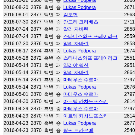
2016-10-22
2886
흑번
승
Lukas Podpera
266
2016-08-20
2879
흑번
승
Lukas Podpera
267
2016-08-01
2877
백번
패
김도협
296
2016-07-30
2877
백번
승
안드리 크라베츠
2711
2016-07-24
2877
흑번
패
알리 자바린
285
2016-07-24
2877
흑번
승
스타니스와프 프레이라크
255
2016-07-20
2876
백번
패
알리 자바린
285
2016-06-17
2874
흑번
승
Lukas Podpera
267
2016-05-28
2872
흑번
승
스타니스와프 프레이라크
255
2016-05-14
2871
흑번
패
일리야 쉭신
295
2016-05-14
2871
백번
패
알리 자바린
286
2016-05-14
2871
흑번
승
마테우스 수르마
279
2016-05-14
2871
백번
패
Lukas Podpera
267
2016-05-01
2870
흑번
승
마테우스 수르마
279
2016-04-30
2870
백번
패
아르템 카차노프스키
281
2016-04-29
2870
흑번
승
마테우스 수르마
279
2016-04-29
2870
백번
패
아르템 카차노프스키
281
2016-04-23
2870
흑번
승
Lukas Podpera
267
2016-04-23
2870
흑번
승
탕귀 르카르베
254