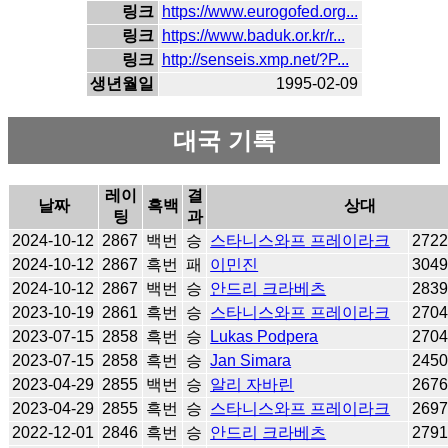
링크
https://www.eurogofed.org...
링크
https://www.baduk.or.kr/r...
링크
http://senseis.xmp.net/?P...
생년월일
1995-02-09
대국 기록
레이
결
날짜
흑백
상대
팅
과
2024-10-12
2867
백번
승
스타니스와프 프레이라크
272
2024-10-12
2867
흑번
패
이민진
304
2024-10-12
2867
백번
승
안드리 크라베츠
283
2023-10-19
2861
흑번
승
스타니스와프 프레이라크
270
2023-07-15
2858
흑번
승
Lukas Podpera
270
2023-07-15
2858
흑번
승
Jan Simara
245
2023-04-29
2855
백번
승
알리 자바린
267
2023-04-29
2855
흑번
승
스타니스와프 프레이라크
269
2022-12-01
2846
흑번
승
안드리 크라베츠
279