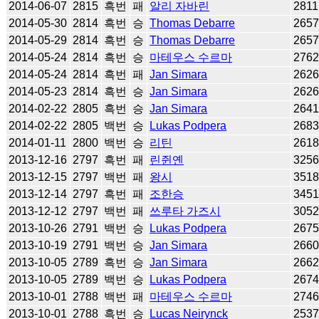
2014-06-07
2815
흑번
패
알리 자바린
2811
2014-05-30
2814
흑번
승
Thomas Debarre
265
2014-05-29
2814
흑번
승
Thomas Debarre
265
2014-05-24
2814
흑번
승
마테우스 수르마
276
2014-05-24
2814
흑번
패
Jan Simara
262
2014-05-23
2814
흑번
승
Jan Simara
262
2014-02-22
2805
흑번
승
Jan Simara
264
2014-02-22
2805
백번
승
Lukas Podpera
268
2014-01-11
2800
백번
승
리틴
261
2013-12-16
2797
흑번
패
린쥔옌
325
2013-12-15
2797
백번
패
왕시
351
2013-12-14
2797
흑번
패
조한승
345
2013-12-12
2797
백번
패
쓰루타 가즈시
305
2013-10-26
2791
백번
승
Lukas Podpera
267
2013-10-19
2791
백번
승
Jan Simara
266
2013-10-05
2789
흑번
승
Jan Simara
266
2013-10-05
2789
백번
승
Lukas Podpera
267
2013-10-01
2788
백번
패
마테우스 수르마
274
2013-10-01
2788
흑번
승
Lucas Neirynck
253