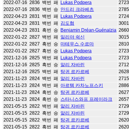
2022-07-16
2836
백번
패
Lukas Podpera
272
2022-07-16
2836
백번
승
안드리 크라베츠
278
2022-04-23
2831
백번
패
Lukas Podpera
272
2022-04-23
2831
백번
패
김도협
300
2022-04-23
2831
흑번
승
Benjamin Dréan-Guénaïzia
266
2022-01-22
2827
백번
패
일리야 쉭신
301
2022-01-22
2827
흑번
승
마테우스 수르마
281
2022-01-22
2827
흑번
승
Lukas Podpera
272
2021-12-16
2825
백번
패
Lukas Podpera
272
2021-12-16
2825
흑번
승
알리 자바린
271
2021-12-16
2825
백번
패
탕귀 르카르베
262
2021-11-23
2824
백번
패
알리 자바린
271
2021-11-23
2824
백번
패
아르템 카차노프스키
288
2021-11-23
2824
흑번
승
탕귀 르카르베
262
2021-11-23
2824
흑번
승
스타니스와프 프레이라크
265
2021-05-15
2822
백번
패
알리 자바린
272
2021-05-15
2822
흑번
승
알리 자바린
272
2021-05-15
2822
백번
패
탕귀 르카르베
262
2021-05-15
2822
흑번
패
탕귀 르카르베
262