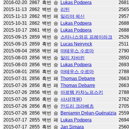
2016-02-20
2867
흑번
승
Lukas Podpera
268
2015-11-13
2862
백번
승
리틴
256
2015-11-13
2862
백번
패
일리야 쉭신
295
2015-10-31
2862
백번
승
Lukas Podpera
268
2015-10-17
2861
백번
승
Lukas Podpera
268
2015-09-15
2859
백번
승
스타니스와프 프레이라크
252
2015-09-15
2859
흑번
승
Lucas Neirynck
2511
2015-09-04
2858
백번
패
마테우스 수르마
279
2015-08-03
2856
백번
승
알리 자바린
285
2015-08-03
2856
백번
승
Lukas Podpera
269
2015-08-01
2856
흑번
승
마테우스 수르마
278
2015-07-31
2856
흑번
패
Thomas Debarre
266
2015-07-26
2856
흑번
패
Thomas Debarre
266
2015-07-26
2856
백번
승
아르템 카차노프스키
278
2015-07-26
2856
흑번
승
샤샤(객원)
276
2015-07-26
2856
흑번
승
안드리 크라베츠
270
2015-07-26
2856
백번
승
Benjamin Dréan-Guénaïzia
255
2015-07-17
2855
백번
패
Lukas Podpera
269
2015-07-17
2855
흑번
승
Jan Simara
256