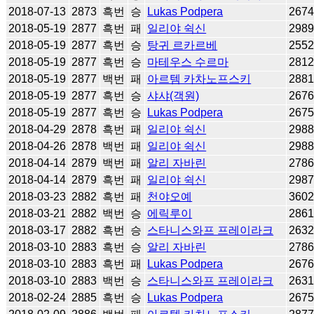
2018-07-13
2873
흑번
승
Lukas Podpera
267
2018-05-19
2877
흑번
패
일리야 쉭신
298
2018-05-19
2877
흑번
승
탕귀 르카르베
255
2018-05-19
2877
흑번
승
마테우스 수르마
281
2018-05-19
2877
백번
패
아르템 카차노프스키
288
2018-05-19
2877
흑번
승
샤샤(객원)
267
2018-05-19
2877
흑번
승
Lukas Podpera
267
2018-04-29
2878
흑번
패
일리야 쉭신
298
2018-04-26
2878
백번
패
일리야 쉭신
298
2018-04-14
2879
백번
패
알리 자바린
278
2018-04-14
2879
흑번
패
일리야 쉭신
298
2018-03-23
2882
흑번
패
천야오예
360
2018-03-21
2882
백번
승
에릭루이
286
2018-03-17
2882
흑번
승
스타니스와프 프레이라크
263
2018-03-10
2883
흑번
승
알리 자바린
278
2018-03-10
2883
흑번
패
Lukas Podpera
267
2018-03-10
2883
백번
승
스타니스와프 프레이라크
263
2018-02-24
2885
흑번
승
Lukas Podpera
267