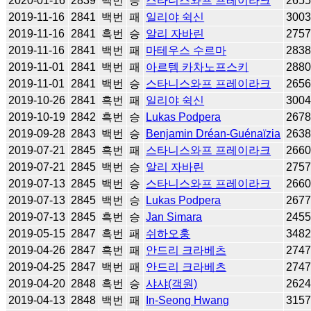
2020-01-16
2839
백번
승
스타니스와프 프레이라크
265
2019-11-16
2841
백번
패
일리야 쉭신
300
2019-11-16
2841
흑번
승
알리 자바린
275
2019-11-16
2841
백번
패
마테우스 수르마
283
2019-11-01
2841
백번
패
아르템 카차노프스키
288
2019-11-01
2841
백번
승
스타니스와프 프레이라크
265
2019-10-26
2841
흑번
패
일리야 쉭신
300
2019-10-19
2842
흑번
승
Lukas Podpera
267
2019-09-28
2843
백번
승
Benjamin Dréan-Guénaïzia
263
2019-07-21
2845
흑번
패
스타니스와프 프레이라크
266
2019-07-21
2845
백번
승
알리 자바린
275
2019-07-13
2845
백번
승
스타니스와프 프레이라크
266
2019-07-13
2845
백번
승
Lukas Podpera
267
2019-07-13
2845
흑번
승
Jan Simara
245
2019-05-15
2847
흑번
패
쉬하오훙
348
2019-04-26
2847
흑번
패
안드리 크라베츠
274
2019-04-25
2847
백번
패
안드리 크라베츠
274
2019-04-20
2848
흑번
승
샤샤(객원)
262
2019-04-13
2848
백번
패
In-Seong Hwang
315