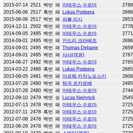
2015-07-14
2521
백번
패
마테우스 수르마
278
2015-06-06
2517
흑번
패
Lukas Podpera
269
2015-06-06
2517
백번
패
파볼 리시
285
2014-12-11
2502
백번
패
마테우스 수르마
277
2014-09-05
2495
백번
패
마테우스 수르마
277
2014-09-01
2495
백번
패
안드리 크라베츠
269
2014-09-01
2495
백번
패
Thomas Debarre
265
2014-09-01
2495
백번
패
샤샤(객원)
278
2014-06-27
2492
백번
패
마테우스 수르마
276
2014-03-22
2488
흑번
패
Lukas Podpera
268
2013-08-05
2481
백번
패
아르템 카차노프스키
280
2013-07-28
2480
백번
패
탕귀 르카르베
249
2013-07-28
2480
백번
패
마테우스 수르마
274
2012-09-10
2479
백번
승
Lucas Neirynck
254
2012-07-13
2478
백번
패
마테우스 수르마
272
2012-07-11
2478
흑번
패
마테우스 수르마
272
2012-07-08
2478
백번
패
마테우스 수르마
272
2012-06-29
2478
백번
패
마테우스 수르마
272