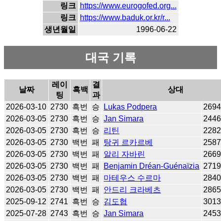
링크
https://www.eurogofed.org...
링크
https://www.baduk.or.kr/r...
생년월일
1996-06-22
대국 기록
레이
결
날짜
흑백
상대
팅
과
2026-03-10
2730
흑번
승
Lukas Podpera
269
2026-03-05
2730
흑번
승
Jan Simara
244
2026-03-05
2730
흑번
승
리틴
228
2026-03-05
2730
백번
패
탕귀 르카르베
258
2026-03-05
2730
백번
패
알리 자바린
266
2026-03-05
2730
백번
패
Benjamin Dréan-Guénaïzia
271
2026-03-05
2730
백번
패
마테우스 수르마
284
2026-03-05
2730
백번
패
안드리 크라베츠
286
2025-09-12
2741
흑번
승
김도협
301
2025-07-28
2743
흑번
승
Jan Simara
245