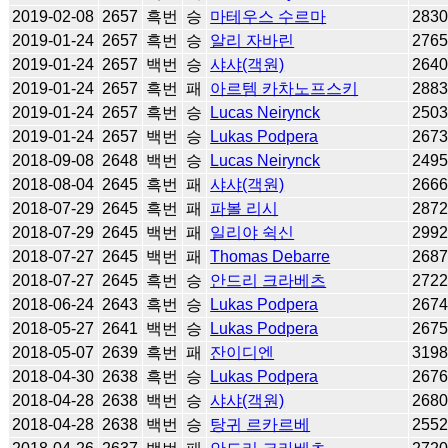
2019-02-08
2657
흑번
승
마테우스 수르마
283
2019-01-24
2657
흑번
승
알리 자바린
276
2019-01-24
2657
백번
승
샤샤(객원)
264
2019-01-24
2657
흑번
패
아르템 카차노프스키
288
2019-01-24
2657
흑번
승
Lucas Neirynck
250
2019-01-24
2657
백번
승
Lukas Podpera
267
2018-09-08
2648
백번
승
Lucas Neirynck
249
2018-08-04
2645
흑번
패
샤샤(객원)
266
2018-07-29
2645
흑번
패
파볼 리시
287
2018-07-29
2645
백번
패
일리야 쉭신
299
2018-07-27
2645
백번
패
Thomas Debarre
268
2018-07-27
2645
흑번
승
안드리 크라베츠
272
2018-06-24
2643
흑번
승
Lukas Podpera
267
2018-05-27
2641
백번
승
Lukas Podpera
267
2018-05-07
2639
흑번
패
잔이디엔
319
2018-04-30
2638
흑번
승
Lukas Podpera
267
2018-04-28
2638
백번
승
샤샤(객원)
268
2018-04-28
2638
백번
승
탕귀 르카르베
255