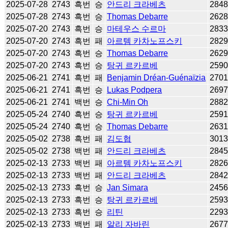
2025-07-28
2743
흑번
승
안드리 크라베츠
284
2025-07-28
2743
흑번
승
Thomas Debarre
262
2025-07-20
2743
흑번
승
마테우스 수르마
283
2025-07-20
2743
흑번
패
아르템 카차노프스키
282
2025-07-20
2743
흑번
승
Thomas Debarre
262
2025-07-20
2743
흑번
승
탕귀 르카르베
259
2025-06-21
2741
흑번
패
Benjamin Dréan-Guénaïzia
270
2025-06-21
2741
흑번
승
Lukas Podpera
269
2025-06-21
2741
백번
승
Chi-Min Oh
288
2025-05-24
2740
흑번
승
탕귀 르카르베
259
2025-05-24
2740
흑번
승
Thomas Debarre
263
2025-05-02
2738
흑번
패
김도협
301
2025-05-02
2738
백번
패
안드리 크라베츠
284
2025-02-13
2733
백번
패
아르템 카차노프스키
282
2025-02-13
2733
백번
패
안드리 크라베츠
284
2025-02-13
2733
흑번
승
Jan Simara
245
2025-02-13
2733
흑번
승
탕귀 르카르베
259
2025-02-13
2733
흑번
승
리틴
229
2025-02-13
2733
백번
패
알리 자바린
267