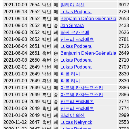
2021-10-09
2654
백번
패
일리야 쉭신
301
2021-09-13
2652
백번
패
Lukas Podpera
272
2021-09-13
2652
흑번
패
Benjamin Dréan-Guénaïzia
265
2021-09-04
2652
흑번
승
Jan Simara
243
2021-09-03
2652
백번
패
탕귀 르카르베
262
2021-09-03
2652
백번
패
안드리 크라베츠
278
2021-06-04
2651
백번
패
Lukas Podpera
271
2021-06-04
2651
흑번
승
Benjamin Dréan-Guénaïzia
264
2021-03-08
2650
흑번
승
Lukas Podpera
271
2021-02-01
2649
백번
패
Lukas Podpera
270
2021-01-09
2649
백번
패
파볼 리시
283
2021-01-09
2649
흑번
패
파볼 리시
283
2021-01-09
2649
백번
패
아르템 카차노프스키
288
2021-01-09
2649
흑번
승
아르템 카차노프스키
288
2021-01-09
2649
백번
승
안드리 크라베츠
277
2021-01-09
2649
흑번
패
안드리 크라베츠
277
2021-01-09
2649
백번
패
일리야 쉭신
299
2020-11-02
2647
흑번
패
Lucas Neirynck
255