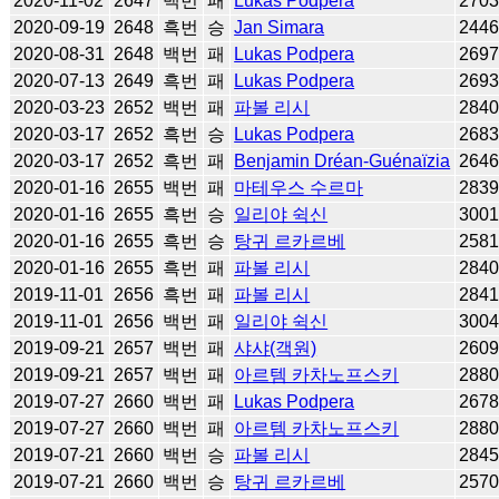
2020-11-02
2647
백번
패
Lukas Podpera
270
2020-09-19
2648
흑번
승
Jan Simara
244
2020-08-31
2648
백번
패
Lukas Podpera
269
2020-07-13
2649
흑번
패
Lukas Podpera
269
2020-03-23
2652
백번
패
파볼 리시
284
2020-03-17
2652
흑번
승
Lukas Podpera
268
2020-03-17
2652
흑번
패
Benjamin Dréan-Guénaïzia
264
2020-01-16
2655
백번
패
마테우스 수르마
283
2020-01-16
2655
흑번
승
일리야 쉭신
300
2020-01-16
2655
흑번
승
탕귀 르카르베
258
2020-01-16
2655
흑번
패
파볼 리시
284
2019-11-01
2656
흑번
패
파볼 리시
284
2019-11-01
2656
백번
패
일리야 쉭신
300
2019-09-21
2657
백번
패
샤샤(객원)
260
2019-09-21
2657
백번
패
아르템 카차노프스키
288
2019-07-27
2660
백번
패
Lukas Podpera
267
2019-07-27
2660
백번
패
아르템 카차노프스키
288
2019-07-21
2660
백번
승
파볼 리시
284
2019-07-21
2660
백번
승
탕귀 르카르베
257