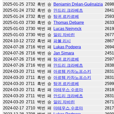
2025-01-25
2732
흑번
승
Benjamin Dréan-Guénaïzia
269
2025-01-24
2732
흑번
승
안드리 크라베츠
284
2025-01-24
2732
흑번
승
탕귀 르카르베
259
2025-01-03
2730
흑번
승
Thomas Debarre
263
2025-01-03
2730
백번
패
Lucas Neirynck
261
2025-01-03
2730
백번
승
알리 자바린
267
2024-10-12
2722
흑번
패
파볼 리시
286
2024-07-28
2716
백번
패
Lukas Podpera
269
2024-07-26
2716
백번
승
Jan Simara
245
2024-07-26
2716
백번
패
탕귀 르카르베
259
2024-07-26
2716
백번
패
안드리 크라베츠
283
2024-03-20
2711
백번
패
아르템 카차노프스키
283
2024-03-20
2711
흑번
승
아르템 카차노프스키
283
2024-03-20
2711
흑번
승
탕귀 르카르베
259
2024-03-20
2711
흑번
패
마테우스 수르마
281
2024-03-20
2711
백번
패
안드리 크라베츠
283
2024-03-20
2711
백번
승
알리 자바린
267
2024-02-17
2710
백번
패
마테우스 수르마
281