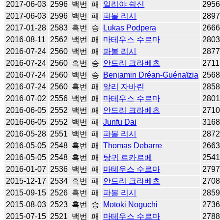
2017-06-03
2596
백번
패
일리야 쉭신
295
2017-06-03
2596
백번
패
파볼 리시
289
2017-01-28
2583
흑번
승
Lukas Podpera
266
2016-08-11
2562
백번
패
마테우스 수르마
280
2016-07-24
2560
백번
패
파볼 리시
287
2016-07-24
2560
흑번
승
안드리 크라베츠
2711
2016-07-24
2560
백번
승
Benjamin Dréan-Guénaïzia
256
2016-07-24
2560
흑번
패
알리 자바린
285
2016-07-02
2556
백번
패
마테우스 수르마
280
2016-06-05
2552
백번
패
안드리 크라베츠
271
2016-06-05
2552
백번
패
Junfu Dai
316
2016-05-28
2551
백번
패
파볼 리시
287
2016-05-05
2548
흑번
패
Thomas Debarre
266
2016-05-05
2548
흑번
패
탕귀 르카르베
254
2016-01-07
2536
백번
패
마테우스 수르마
279
2015-12-17
2534
흑번
패
안드리 크라베츠
270
2015-09-15
2526
흑번
패
파볼 리시
285
2015-08-03
2523
흑번
승
Motoki Noguchi
273
2015-07-15
2521
백번
패
마테우스 수르마
278