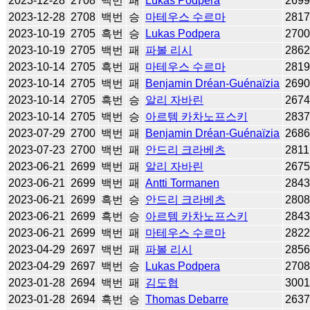
2023-12-28
2708
백번
패
Lukas Podpera
269
2023-12-28
2708
백번
승
마테우스 수르마
281
2023-10-19
2705
흑번
승
Lukas Podpera
270
2023-10-19
2705
백번
패
파볼 리시
286
2023-10-14
2705
흑번
패
마테우스 수르마
281
2023-10-14
2705
백번
패
Benjamin Dréan-Guénaïzia
269
2023-10-14
2705
흑번
승
알리 자바린
267
2023-10-14
2705
백번
승
아르템 카차노프스키
283
2023-07-29
2700
백번
패
Benjamin Dréan-Guénaïzia
268
2023-07-23
2700
백번
패
안드리 크라베츠
2811
2023-06-21
2699
백번
패
알리 자바린
267
2023-06-21
2699
백번
패
Antti Tormanen
284
2023-06-21
2699
흑번
승
안드리 크라베츠
280
2023-06-21
2699
흑번
승
아르템 카차노프스키
284
2023-06-21
2699
백번
패
마테우스 수르마
282
2023-04-29
2697
백번
패
파볼 리시
285
2023-04-29
2697
백번
승
Lukas Podpera
270
2023-01-28
2694
백번
패
김도협
300
2023-01-28
2694
흑번
승
Thomas Debarre
263