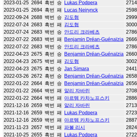
2023-01-25
2694
흑번
승
Lukas Podpera
271
2023-01-25
2694
흑번
패
Lucas Neirynck
259
2022-09-24
2688
백번
승
김도협
299
2022-07-24
2683
흑번
패
김도협
300
2022-07-24
2683
백번
승
안드리 크라베츠
278
2022-07-22
2683
백번
패
Benjamin Dréan-Guénaïzia
266
2022-07-22
2683
백번
승
안드리 크라베츠
278
2022-04-23
2675
흑번
승
Benjamin Dréan-Guénaïzia
266
2022-04-23
2675
백번
패
김도협
300
2022-04-23
2675
흑번
승
Jan Simara
244
2022-03-26
2672
흑번
승
Benjamin Dréan-Guénaïzia
265
2022-01-22
2664
흑번
승
Benjamin Dréan-Guénaïzia
265
2022-01-22
2664
백번
패
알리 자바린
270
2022-01-22
2664
백번
패
아르템 카차노프스키
288
2021-12-16
2659
백번
패
알리 자바린
271
2021-12-16
2659
백번
패
Lukas Podpera
272
2021-12-16
2659
백번
패
아르템 카차노프스키
288
2021-11-23
2657
백번
패
파볼 리시
282
2021-10-25
2655
흑번
패
Lukas Podpera
272