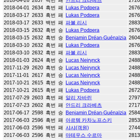
2018-04-26
2637
백번
패
안드리 크라베츠
272
2018-04-01
2634
흑번
패
Lukas Podpera
267
2018-03-17
2633
흑번
패
Lukas Podpera
267
2018-03-17
2633
백번
패
파볼 리시
288
2018-03-15
2632
흑번
승
Lukas Podpera
267
2018-03-15
2632
흑번
승
Benjamin Dréan-Guénaïzia
260
2018-03-10
2632
흑번
패
Lukas Podpera
267
2018-03-10
2632
흑번
패
파볼 리시
288
2018-01-03
2624
흑번
승
Lucas Neirynck
248
2017-11-29
2620
흑번
승
Lucas Neirynck
248
2017-11-01
2617
흑번
승
Lucas Neirynck
248
2017-10-21
2615
흑번
승
Lucas Neirynck
248
2017-10-21
2615
흑번
패
Lukas Podpera
267
2017-07-29
2603
흑번
패
알리 자바린
279
2017-07-23
2602
흑번
패
안드리 크라베츠
271
2017-06-17
2598
흑번
승
Benjamin Dréan-Guénaïzia
258
2017-06-03
2596
흑번
패
아르템 카차노프스키
285
2017-06-03
2596
백번
패
샤샤(객원)
274
2017-06-03
2596
흑번
패
마테우스 수르마
281