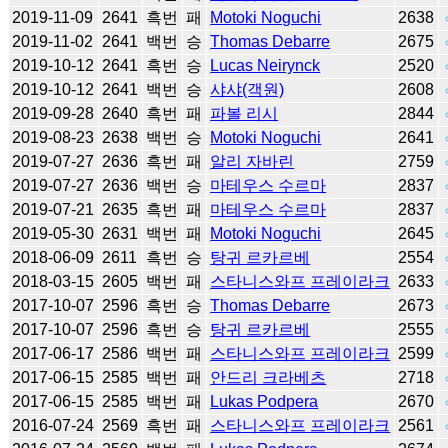
2019-11-09
2641
흑번
패
Motoki Noguchi
2638
2019-11-02
2641
백번
승
Thomas Debarre
2675
2019-10-12
2641
흑번
승
Lucas Neirynck
2520
2019-10-12
2641
백번
승
샤샤(객원)
2608
2019-09-28
2640
흑번
패
파볼 리시
2844
2019-08-23
2638
백번
승
Motoki Noguchi
2641
2019-07-27
2636
흑번
패
알리 자바린
2759
2019-07-27
2636
백번
승
마테우스 수르마
2837
2019-07-21
2635
흑번
패
마테우스 수르마
2837
2019-05-30
2631
백번
패
Motoki Noguchi
2645
2018-06-09
2611
흑번
승
탕귀 르카르베
2554
2018-03-15
2605
백번
패
스타니스와프 프레이라크
2633
2017-10-07
2596
흑번
승
Thomas Debarre
2673
2017-10-07
2596
흑번
승
탕귀 르카르베
2555
2017-06-17
2586
백번
패
스타니스와프 프레이라크
2599
2017-06-15
2585
백번
패
안드리 크라베츠
2718
2017-06-15
2585
백번
패
Lukas Podpera
2670
2016-07-24
2569
흑번
패
스타니스와프 프레이라크
2561