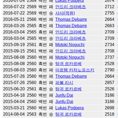
2016-07-24
2569
백번
패
Lukas Podpera
2674
2016-07-22
2569
백번
패
안드리 크라베츠
2712
2016-07-22
2569
백번
승
샤샤(객원)
2755
2016-05-21
2566
백번
패
Thomas Debarre
2664
2016-03-26
2565
흑번
패
Thomas Debarre
2663
2016-03-04
2565
흑번
패
안드리 크라베츠
2709
2016-03-04
2565
백번
승
안드리 크라베츠
2709
2015-09-19
2561
흑번
패
Motoki Noguchi
2734
2015-09-15
2561
백번
패
안드리 크라베츠
2708
2015-08-08
2560
백번
패
Motoki Noguchi
2737
2015-08-08
2560
흑번
승
탕귀 르카르베
2528
2015-08-03
2560
흑번
패
아르템 카차노프스키
2790
2015-07-26
2560
백번
패
Thomas Debarre
2664
2015-07-26
2560
흑번
패
파볼 리시
2857
2015-06-20
2561
흑번
승
탕귀 르카르베
2526
2015-04-18
2560
백번
패
Junfu Dai
3186
2015-04-04
2560
백번
패
Junfu Dai
3186
2015-03-21
2560
백번
패
Lukas Podpera
2698
2014-08-04
2563
흑번
승
탕귀 르카르베
2518