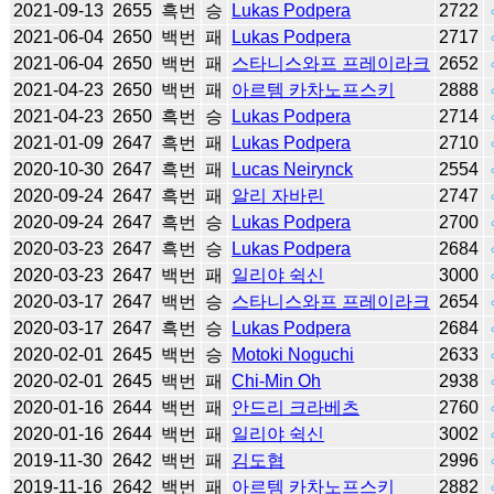
2021-09-13
2655
흑번
승
Lukas Podpera
2722
2021-06-04
2650
백번
패
Lukas Podpera
2717
2021-06-04
2650
백번
패
스타니스와프 프레이라크
2652
2021-04-23
2650
백번
패
아르템 카차노프스키
2888
2021-04-23
2650
흑번
승
Lukas Podpera
2714
2021-01-09
2647
흑번
패
Lukas Podpera
2710
2020-10-30
2647
흑번
패
Lucas Neirynck
2554
2020-09-24
2647
흑번
패
알리 자바린
2747
2020-09-24
2647
흑번
승
Lukas Podpera
2700
2020-03-23
2647
흑번
승
Lukas Podpera
2684
2020-03-23
2647
백번
패
일리야 쉭신
3000
2020-03-17
2647
백번
승
스타니스와프 프레이라크
2654
2020-03-17
2647
흑번
승
Lukas Podpera
2684
2020-02-01
2645
백번
승
Motoki Noguchi
2633
2020-02-01
2645
백번
패
Chi-Min Oh
2938
2020-01-16
2644
백번
패
안드리 크라베츠
2760
2020-01-16
2644
백번
패
일리야 쉭신
3002
2019-11-30
2642
백번
패
김도협
2996
2019-11-16
2642
백번
패
아르템 카차노프스키
2882