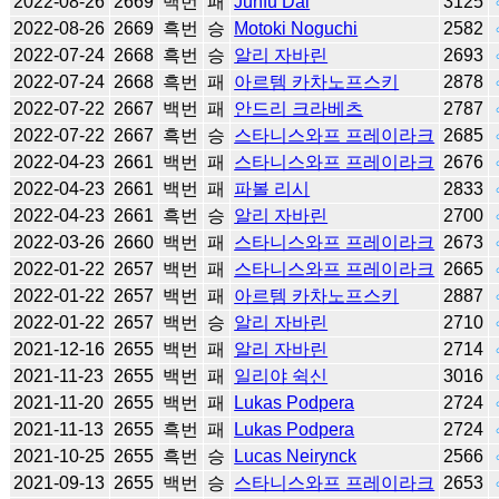
2022-08-26
2669
백번
패
Junfu Dai
3125
2022-08-26
2669
흑번
승
Motoki Noguchi
2582
2022-07-24
2668
흑번
승
알리 자바린
2693
2022-07-24
2668
흑번
패
아르템 카차노프스키
2878
2022-07-22
2667
백번
패
안드리 크라베츠
2787
2022-07-22
2667
흑번
승
스타니스와프 프레이라크
2685
2022-04-23
2661
백번
패
스타니스와프 프레이라크
2676
2022-04-23
2661
백번
패
파볼 리시
2833
2022-04-23
2661
흑번
승
알리 자바린
2700
2022-03-26
2660
백번
패
스타니스와프 프레이라크
2673
2022-01-22
2657
백번
패
스타니스와프 프레이라크
2665
2022-01-22
2657
백번
패
아르템 카차노프스키
2887
2022-01-22
2657
백번
승
알리 자바린
2710
2021-12-16
2655
백번
패
알리 자바린
2714
2021-11-23
2655
백번
패
일리야 쉭신
3016
2021-11-20
2655
백번
패
Lukas Podpera
2724
2021-11-13
2655
흑번
패
Lukas Podpera
2724
2021-10-25
2655
흑번
승
Lucas Neirynck
2566
2021-09-13
2655
백번
승
스타니스와프 프레이라크
2653