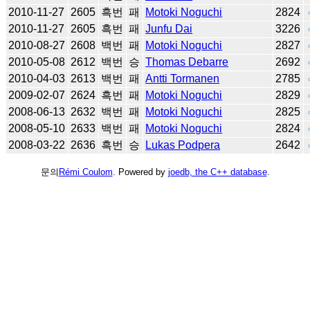
2010-11-27
2605
흑번
패
Motoki Noguchi
2824
2010-11-27
2605
흑번
패
Junfu Dai
3226
2010-08-27
2608
백번
패
Motoki Noguchi
2827
2010-05-08
2612
백번
승
Thomas Debarre
2692
2010-04-03
2613
백번
패
Antti Tormanen
2785
2009-02-07
2624
흑번
패
Motoki Noguchi
2829
2008-06-13
2632
백번
패
Motoki Noguchi
2825
2008-05-10
2633
백번
패
Motoki Noguchi
2824
2008-03-22
2636
흑번
승
Lukas Podpera
2642
문의
Rémi Coulom
. Powered by
joedb, the C++ database
.