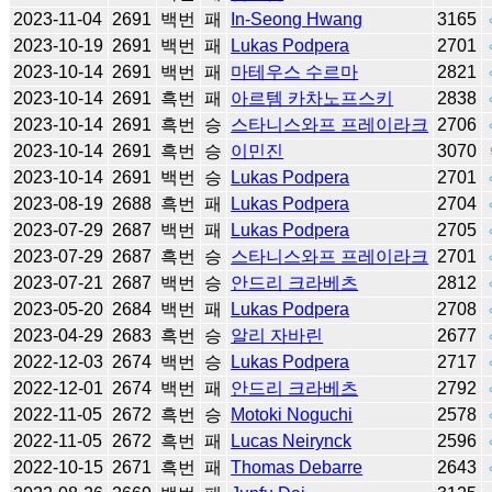
2023-11-04
2691
백번
패
In-Seong Hwang
3165
2023-10-19
2691
백번
패
Lukas Podpera
2701
2023-10-14
2691
백번
패
마테우스 수르마
2821
2023-10-14
2691
흑번
패
아르템 카차노프스키
2838
2023-10-14
2691
흑번
승
스타니스와프 프레이라크
2706
2023-10-14
2691
흑번
승
이민진
3070
2023-10-14
2691
백번
승
Lukas Podpera
2701
2023-08-19
2688
흑번
패
Lukas Podpera
2704
2023-07-29
2687
백번
패
Lukas Podpera
2705
2023-07-29
2687
흑번
승
스타니스와프 프레이라크
2701
2023-07-21
2687
백번
승
안드리 크라베츠
2812
2023-05-20
2684
백번
패
Lukas Podpera
2708
2023-04-29
2683
흑번
승
알리 자바린
2677
2022-12-03
2674
백번
승
Lukas Podpera
2717
2022-12-01
2674
백번
패
안드리 크라베츠
2792
2022-11-05
2672
흑번
승
Motoki Noguchi
2578
2022-11-05
2672
흑번
패
Lucas Neirynck
2596
2022-10-15
2671
흑번
패
Thomas Debarre
2643