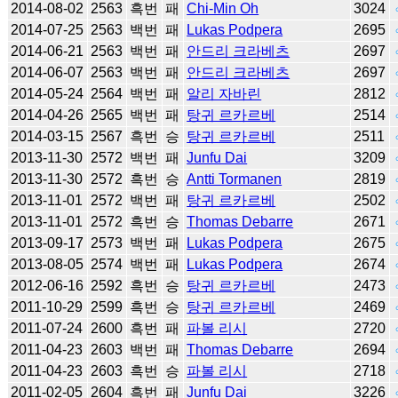
2014-08-02
2563
흑번
패
Chi-Min Oh
3024
2014-07-25
2563
백번
패
Lukas Podpera
2695
2014-06-21
2563
백번
패
안드리 크라베츠
2697
2014-06-07
2563
백번
패
안드리 크라베츠
2697
2014-05-24
2564
백번
패
알리 자바린
2812
2014-04-26
2565
백번
패
탕귀 르카르베
2514
2014-03-15
2567
흑번
승
탕귀 르카르베
2511
2013-11-30
2572
백번
패
Junfu Dai
3209
2013-11-30
2572
흑번
승
Antti Tormanen
2819
2013-11-01
2572
백번
패
탕귀 르카르베
2502
2013-11-01
2572
흑번
승
Thomas Debarre
2671
2013-09-17
2573
백번
패
Lukas Podpera
2675
2013-08-05
2574
백번
패
Lukas Podpera
2674
2012-06-16
2592
흑번
승
탕귀 르카르베
2473
2011-10-29
2599
흑번
승
탕귀 르카르베
2469
2011-07-24
2600
흑번
패
파볼 리시
2720
2011-04-23
2603
백번
패
Thomas Debarre
2694
2011-04-23
2603
흑번
승
파볼 리시
2718
2011-02-05
2604
흑번
패
Junfu Dai
3226