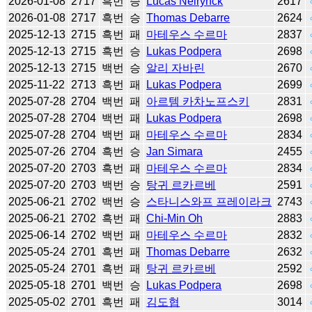
2026-01-08
2717
흑번
승
Lucas Neirynck
2617
2026-01-08
2717
흑번
승
Thomas Debarre
2624
2025-12-13
2715
흑번
패
마테우스 수르마
2837
2025-12-13
2715
흑번
승
Lukas Podpera
2698
2025-12-13
2715
백번
승
알리 자바린
2670
2025-11-22
2713
흑번
패
Lukas Podpera
2699
2025-07-28
2704
백번
패
아르템 카차노프스키
2831
2025-07-28
2704
백번
패
Lukas Podpera
2698
2025-07-28
2704
백번
패
마테우스 수르마
2834
2025-07-26
2704
흑번
승
Jan Simara
2455
2025-07-20
2703
흑번
패
마테우스 수르마
2834
2025-07-20
2703
백번
승
탕귀 르카르베
2591
2025-06-21
2702
백번
승
스타니스와프 프레이라크
2743
2025-06-21
2702
흑번
패
Chi-Min Oh
2883
2025-06-14
2702
백번
패
마테우스 수르마
2832
2025-05-24
2701
흑번
패
Thomas Debarre
2632
2025-05-24
2701
흑번
패
탕귀 르카르베
2592
2025-05-18
2701
백번
승
Lukas Podpera
2698
2025-05-02
2701
흑번
패
김도협
3014