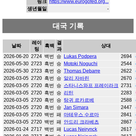
링크
https://www.eurogofed.org...
생년월일
-
대국 기록
레이
결
날짜
흑백
상대
팅
과
2026-06-20
2724
백번
승
Lukas Podpera
2694
2026-05-30
2723
흑번
승
Motoki Noguchi
2544
2026-05-30
2723
흑번
승
Thomas Debarre
2622
2026-03-05
2720
흑번
승
알리 자바린
2670
2026-03-05
2720
흑번
승
스타니스와프 프레이라크
2731
2026-03-05
2720
흑번
승
리틴
2283
2026-03-05
2720
흑번
승
탕귀 르카르베
2588
2026-03-05
2720
흑번
승
Jan Simara
2447
2026-03-05
2720
백번
패
마테우스 수르마
2841
2026-03-05
2720
백번
패
안드리 크라베츠
2867
2026-01-24
2717
백번
패
Lucas Neirynck
2617