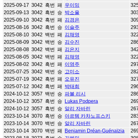
2025-09-17
3042
흑번
패
우이밍
32
2025-09-13
3042
흑번
승
박소율
30
2025-09-10
3042
흑번
패
김경은
30
2025-08-16
3042
흑번
승
이슬주
29
2025-08-10
3042
백번
패
김채영
32
2025-08-09
3042
백번
승
김수진
28
2025-08-08
3042
백번
패
김은지
34
2025-08-05
3042
백번
패
김채영
32
2025-08-02
3042
흑번
패
이영주
29
2025-07-25
3042
백번
승
고미소
28
2025-07-19
3042
흑번
패
오유진
32
2025-07-12
3042
흑번
패
박태희
29
2024-10-12
3057
백번
승
파볼 리시
28
2024-10-12
3057
흑번
승
Lukas Podpera
26
2024-10-12
3057
흑번
승
알리 자바린
26
2023-10-14
3070
흑번
승
아르템 카차노프스키
28
2023-10-14
3070
백번
승
알리 자바린
26
2023-10-14
3070
백번
패
Benjamin Dréan-Guénaïzia
26