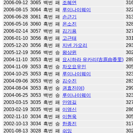
2006-09-12
3065
백번
패
조혜연
31
2006-08-15
3064
흑번
패
루이나이웨이
32
2006-06-28
3061
흑번
패
손근기
31
2006-05-16
3060
흑번
패
온소진
32
2006-02-14
3057
백번
패
김기용
32
2006-01-10
3056
흑번
패
고근태
33
2005-12-20
3056
흑번
패
지넨 가오리
29
2005-12-19
3056
백번
승
왕샹윈
30
2004-11-10
3053
흑번
패
요시하라 유카리(吉原由香里)
28
2004-11-09
3053
흑번
승
차오요우인
30
2004-10-25
3053
흑번
패
루이나이웨이
32
2004-09-06
3053
백번
승
김수진
28
2004-08-04
3053
흑번
승
권효진(여)
29
2004-06-25
3053
백번
승
루이나이웨이
32
2003-03-15
3035
흑번
패
안영길
32
2003-02-19
3035
백번
패
이영신
28
2002-11-10
3034
흑번
패
이현욱
30
2002-10-13
3034
흑번
승
한종진
31
2001-08-13
3028
흑번
패
쉬잉
30