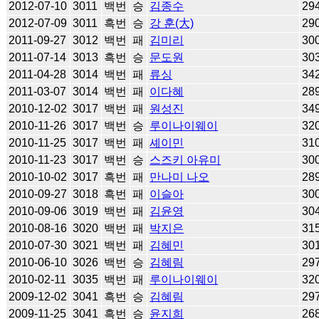
2012-07-10
3011
백번
승
김종수
29
2012-07-09
3011
흑번
승
강 훈(大)
29
2011-09-27
3012
백번
패
김미리
30
2011-07-14
3013
흑번
승
문도원
30
2011-04-28
3014
백번
패
류싱
34
2011-03-07
3014
백번
패
이다혜
28
2010-12-02
3017
백번
패
원성진
34
2010-11-26
3017
백번
승
루이나이웨이
32
2010-11-25
3017
백번
패
셰이민
31
2010-11-23
3017
백번
승
스즈키 아유미
30
2010-10-02
3017
흑번
패
만나미 나오
28
2010-09-27
3018
흑번
패
이슬아
30
2010-09-06
3019
백번
패
김윤영
30
2010-08-16
3020
백번
패
박지은
31
2010-07-30
3021
백번
패
김혜민
30
2010-06-10
3026
백번
승
김혜림
29
2010-02-11
3035
백번
패
루이나이웨이
32
2009-12-02
3041
흑번
승
김혜림
29
2009-11-25
3041
흑번
승
윤지희
26