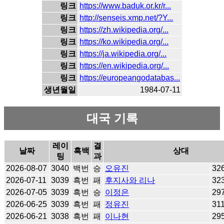
링크
https://www.baduk.or.kr/r...
링크
http://senseis.xmp.net/?Y...
링크
https://zh.wikipedia.org/...
링크
https://ko.wikipedia.org/...
링크
https://ja.wikipedia.org/...
링크
https://en.wikipedia.org/...
링크
https://europeangodatabas...
생년월일
1984-07-11
대국 기록
레이
결
날짜
흑백
상대
팅
과
2026-08-07
3040
백번
승
오유진
32
2026-07-11
3039
흑번
패
후지사와 리나
32
2026-07-05
3039
흑번
승
이정은
29
2026-06-25
3039
흑번
패
정유진
31
2026-06-21
3038
흑번
패
이나현
29