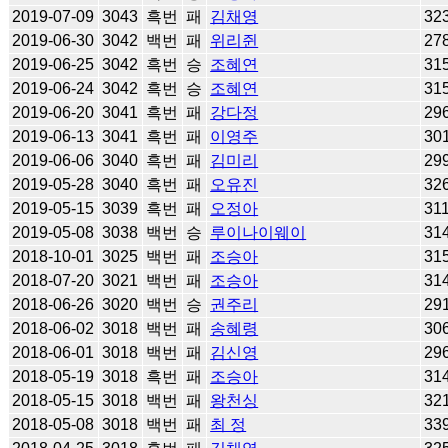
2019-07-09
3043
흑번
패
김채영
32
2019-06-30
3042
백번
패
위리쥔
27
2019-06-25
3042
흑번
승
조혜연
31
2019-06-24
3042
흑번
승
조혜연
31
2019-06-20
3041
흑번
패
강다정
29
2019-06-13
3041
흑번
패
이영주
30
2019-06-06
3040
흑번
패
김미리
29
2019-05-28
3040
흑번
패
오유진
32
2019-05-15
3039
흑번
패
오정아
31
2019-05-08
3038
백번
승
루이나이웨이
31
2018-10-01
3025
백번
패
조승아
31
2018-07-20
3021
백번
패
조승아
31
2018-06-26
3020
백번
승
권주리
29
2018-06-02
3018
백번
패
송혜령
30
2018-06-01
3018
백번
패
김신영
29
2018-05-19
3018
흑번
패
조승아
31
2018-05-15
3018
백번
패
왕천싱
32
2018-05-08
3018
백번
패
최 정
33