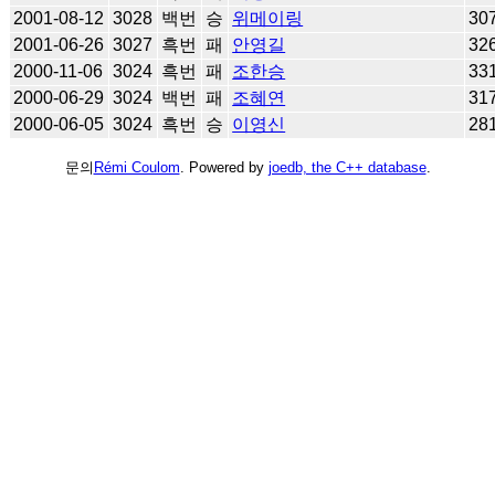
2001-08-12
3028
백번
승
위메이링
30
2001-06-26
3027
흑번
패
안영길
32
2000-11-06
3024
흑번
패
조한승
33
2000-06-29
3024
백번
패
조혜연
31
2000-06-05
3024
흑번
승
이영신
28
문의
Rémi Coulom
. Powered by
joedb, the C++ database
.