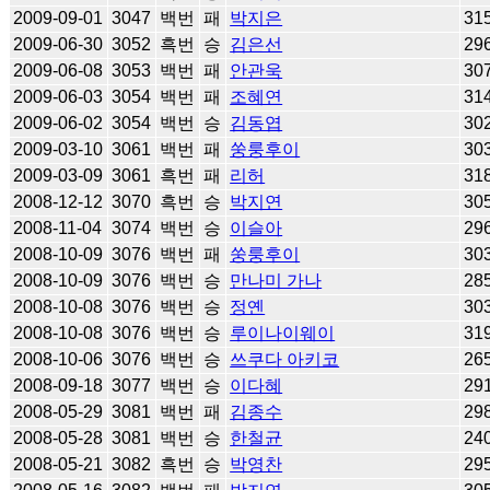
2009-09-01
3047
백번
패
박지은
31
2009-06-30
3052
흑번
승
김은선
29
2009-06-08
3053
백번
패
안관욱
30
2009-06-03
3054
백번
패
조혜연
31
2009-06-02
3054
백번
승
김동엽
30
2009-03-10
3061
백번
패
쑹룽후이
30
2009-03-09
3061
흑번
패
리허
31
2008-12-12
3070
흑번
승
박지연
30
2008-11-04
3074
백번
승
이슬아
29
2008-10-09
3076
백번
패
쑹룽후이
30
2008-10-09
3076
백번
승
만나미 가나
28
2008-10-08
3076
백번
승
정옌
30
2008-10-08
3076
백번
승
루이나이웨이
31
2008-10-06
3076
백번
승
쓰쿠다 아키코
26
2008-09-18
3077
백번
승
이다혜
29
2008-05-29
3081
백번
패
김종수
29
2008-05-28
3081
백번
승
한철균
24
2008-05-21
3082
흑번
승
박영찬
29