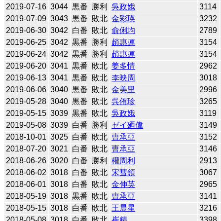
2019-07-16
3044
黒番
勝利
吳政娥
3114
2019-07-09
3043
黒番
敗北
金彩瑛
3232
2019-06-30
3042
白番
敗北
俞俐均
2789
2019-06-25
3042
黒番
勝利
趙惠連
3154
2019-06-24
3042
黒番
勝利
趙惠連
3154
2019-06-20
3041
黒番
敗北
姜多情
2962
2019-06-13
3041
黒番
敗北
李映周
3018
2019-06-06
3040
黒番
敗北
金美里
2996
2019-05-28
3040
黒番
敗北
呉侑珍
3265
2019-05-15
3039
黒番
敗北
吳政娥
3119
2019-05-08
3039
白番
勝利
ゼイ廼偉
3149
2018-10-01
3025
白番
敗北
曺承亞
3152
2018-07-20
3021
白番
敗北
曺承亞
3146
2018-06-26
3020
白番
勝利
權周利
2913
2018-06-02
3018
白番
敗北
宋彗領
3067
2018-06-01
3018
白番
敗北
金伸英
2965
2018-05-19
3018
黒番
敗北
曺承亞
3141
2018-05-15
3018
白番
敗北
王晨星
3216
2018-05-08
3018
白番
敗北
崔精
3398