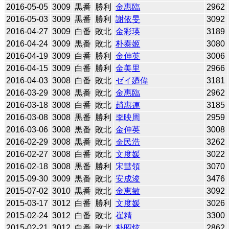
2016-05-05
3009
黒番
勝利
金惠臨
2962
2016-05-03
3009
黒番
勝利
謝依旻
3092
2016-04-27
3009
白番
敗北
金彩瑛
3189
2016-04-24
3009
黒番
敗北
朴泰姬
3080
2016-04-19
3009
白番
勝利
金伸英
3006
2016-04-15
3009
白番
勝利
金美里
2966
2016-04-03
3008
白番
敗北
ゼイ廼偉
3181
2016-03-29
3008
黒番
敗北
金惠臨
2962
2016-03-18
3008
白番
敗北
趙惠連
3185
2016-03-08
3008
黒番
勝利
李映周
2959
2016-03-06
3008
黒番
敗北
金伸英
3008
2016-02-29
3008
黒番
敗北
金民浩
3262
2016-02-27
3008
白番
敗北
文度媛
3022
2016-02-18
3008
黒番
勝利
宋彗領
3070
2015-09-30
3009
黒番
敗北
安成浚
3476
2015-07-02
3010
黒番
敗北
金恵敏
3092
2015-03-17
3012
白番
勝利
文度媛
3026
2015-02-24
3012
白番
敗北
崔精
3300
2015-02-21
3012
白番
敗北
朴昭炫
2862