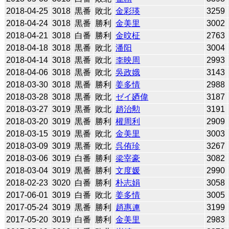
2018-04-25
3018
黒番
敗北
金彩瑛
3259
2018-04-24
3018
黒番
勝利
金美里
3002
2018-04-21
3018
白番
勝利
金旼柾
2763
2018-04-18
3018
黒番
敗北
潘阳
3004
2018-04-14
3018
黒番
敗北
李映周
2993
2018-04-06
3018
黒番
敗北
吳政娥
3143
2018-03-30
3018
黒番
勝利
姜多情
2988
2018-03-28
3018
黒番
敗北
ゼイ廼偉
3187
2018-03-27
3019
黒番
敗北
趙治勲
3191
2018-03-20
3019
黒番
勝利
權周利
2909
2018-03-15
3019
黒番
敗北
金美里
3003
2018-03-09
3019
黒番
敗北
呉侑珍
3267
2018-03-06
3019
白番
勝利
梁宰豪
3082
2018-03-04
3019
黒番
勝利
文度媛
2990
2018-02-23
3020
白番
勝利
朴志娟
3058
2017-06-01
3019
白番
敗北
姜多情
3005
2017-05-24
3019
黒番
勝利
趙惠連
3199
2017-05-20
3019
白番
勝利
金美里
2983