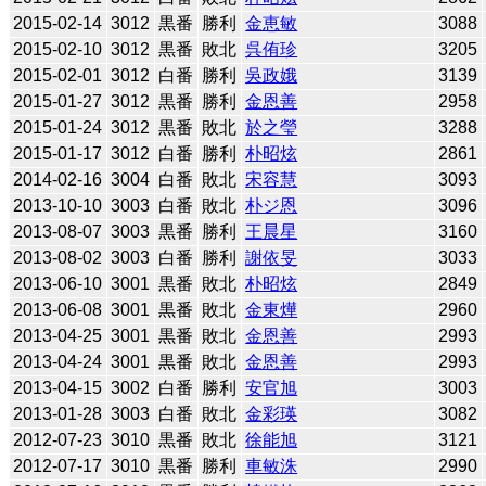
2015-02-14
3012
黒番
勝利
金恵敏
3088
2015-02-10
3012
黒番
敗北
呉侑珍
3205
2015-02-01
3012
白番
勝利
吳政娥
3139
2015-01-27
3012
黒番
勝利
金恩善
2958
2015-01-24
3012
黒番
敗北
於之瑩
3288
2015-01-17
3012
白番
勝利
朴昭炫
2861
2014-02-16
3004
白番
敗北
宋容慧
3093
2013-10-10
3003
白番
敗北
朴ジ恩
3096
2013-08-07
3003
黒番
勝利
王晨星
3160
2013-08-02
3003
白番
勝利
謝依旻
3033
2013-06-10
3001
黒番
敗北
朴昭炫
2849
2013-06-08
3001
黒番
敗北
金東燁
2960
2013-04-25
3001
黒番
敗北
金恩善
2993
2013-04-24
3001
黒番
敗北
金恩善
2993
2013-04-15
3002
白番
勝利
安官旭
3003
2013-01-28
3003
白番
敗北
金彩瑛
3082
2012-07-23
3010
黒番
敗北
徐能旭
3121
2012-07-17
3010
黒番
勝利
車敏洙
2990