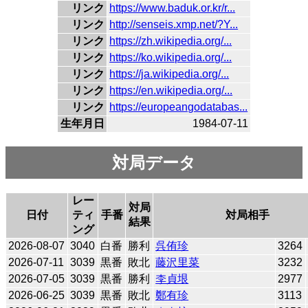
リンク
https://www.baduk.or.kr/r...
リンク
http://senseis.xmp.net/?Y...
リンク
https://zh.wikipedia.org/...
リンク
https://ko.wikipedia.org/...
リンク
https://ja.wikipedia.org/...
リンク
https://en.wikipedia.org/...
リンク
https://europeangodatabas...
生年月日
1984-07-11
対局データ
レー
対局
日付
ティ
手番
対局相手
結果
ング
2026-08-07
3040
白番
勝利
呉侑珍
3264
2026-07-11
3039
黒番
敗北
藤沢里菜
3232
2026-07-05
3039
黒番
勝利
李貞垠
2977
2026-06-25
3039
黒番
敗北
鄭有珍
3113