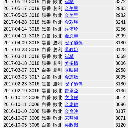
2017-05-19
3019
白番
敗北
崔精
3372
2017-05-17
3019
黒番
勝利
金美里
2983
2017-05-05
3018
黒番
敗北
金美里
2982
2017-04-28
3018
黒番
敗北
金彩瑛
3241
2017-04-14
3018
黒番
敗北
呉侑珍
3256
2017-04-11
3018
白番
敗北
金恩善
2999
2017-04-09
3018
黒番
勝利
ゼイ廼偉
3180
2017-03-23
3018
白番
勝利
吳政娥
3128
2017-03-21
3018
黒番
敗北
崔精
3369
2017-03-18
3018
黒番
勝利
姜多情
3006
2017-03-07
3017
白番
勝利
李映周
2958
2017-03-03
3017
白番
敗北
金恵敏
3095
2017-02-23
3016
黒番
勝利
ゼイ廼偉
3180
2017-02-19
3016
黒番
敗北
曺承亞
3136
2016-10-12
3008
白番
敗北
文度媛
3014
2016-10-11
3008
白番
敗北
金恵敏
3096
2016-10-10
3008
黒番
敗北
金侖映
3137
2016-10-07
3008
黒番
敗北
宋彗領
3071
2016-10-05
3008
白番
敗北
吳政娥
3120