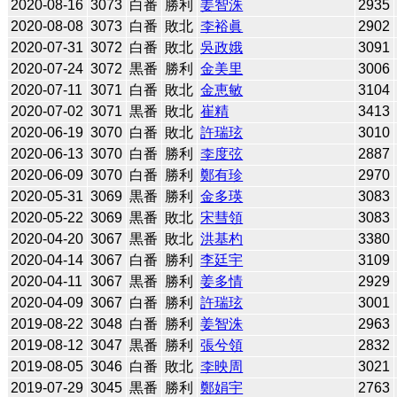
2020-08-16
3073
白番
勝利
姜智洙
2935
2020-08-08
3073
白番
敗北
李裕眞
2902
2020-07-31
3072
白番
敗北
吳政娥
3091
2020-07-24
3072
黒番
勝利
金美里
3006
2020-07-11
3071
白番
敗北
金恵敏
3104
2020-07-02
3071
黒番
敗北
崔精
3413
2020-06-19
3070
白番
敗北
許瑞玹
3010
2020-06-13
3070
白番
勝利
李度弦
2887
2020-06-09
3070
白番
勝利
鄭有珍
2970
2020-05-31
3069
黒番
勝利
金多瑛
3083
2020-05-22
3069
黒番
敗北
宋彗領
3083
2020-04-20
3067
黒番
敗北
洪基杓
3380
2020-04-14
3067
白番
勝利
李廷宇
3109
2020-04-11
3067
黒番
勝利
姜多情
2929
2020-04-09
3067
白番
勝利
許瑞玹
3001
2019-08-22
3048
白番
勝利
姜智洙
2963
2019-08-12
3047
黒番
勝利
張兮領
2832
2019-08-05
3046
白番
敗北
李映周
3021
2019-07-29
3045
黒番
勝利
鄭娟宇
2763