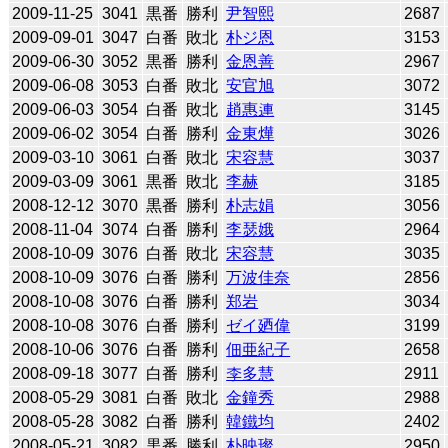
2009-11-25
3041
黒番
勝利
尹智熙
2687
2009-09-01
3047
白番
敗北
朴ジ恩
3153
2009-06-30
3052
黒番
勝利
金恩善
2967
2009-06-08
3053
白番
敗北
安官旭
3072
2009-06-03
3054
白番
敗北
趙惠連
3145
2009-06-02
3054
白番
勝利
金東燁
3026
2009-03-10
3061
白番
敗北
宋容慧
3037
2009-03-09
3061
黒番
敗北
李赫
3185
2008-12-12
3070
黒番
勝利
朴志娟
3056
2008-11-04
3074
白番
勝利
李瑟娥
2964
2008-10-09
3076
白番
敗北
宋容慧
3035
2008-10-09
3076
白番
勝利
万波佳奈
2856
2008-10-08
3076
白番
勝利
郑岩
3034
2008-10-08
3076
白番
勝利
ゼイ廼偉
3199
2008-10-06
3076
白番
勝利
佃亜紀子
2658
2008-09-18
3077
白番
勝利
李多慧
2911
2008-05-29
3081
白番
敗北
金鐘秀
2988
2008-05-28
3082
白番
勝利
韓鐵均
2402
2008-05-21
3082
黒番
勝利
朴映璨
2950