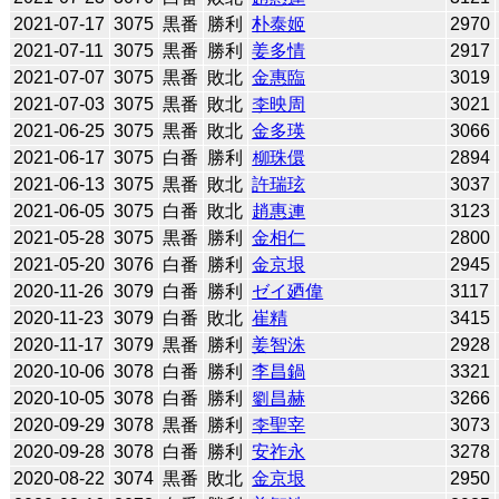
2021-07-17
3075
黒番
勝利
朴泰姬
2970
2021-07-11
3075
黒番
勝利
姜多情
2917
2021-07-07
3075
黒番
敗北
金惠臨
3019
2021-07-03
3075
黒番
敗北
李映周
3021
2021-06-25
3075
黒番
敗北
金多瑛
3066
2021-06-17
3075
白番
勝利
柳珠儇
2894
2021-06-13
3075
黒番
敗北
許瑞玹
3037
2021-06-05
3075
白番
敗北
趙惠連
3123
2021-05-28
3075
黒番
勝利
金相仁
2800
2021-05-20
3076
白番
勝利
金京垠
2945
2020-11-26
3079
白番
勝利
ゼイ廼偉
3117
2020-11-23
3079
白番
敗北
崔精
3415
2020-11-17
3079
黒番
勝利
姜智洙
2928
2020-10-06
3078
白番
勝利
李昌鍋
3321
2020-10-05
3078
白番
勝利
劉昌赫
3266
2020-09-29
3078
黒番
勝利
李聖宰
3073
2020-09-28
3078
白番
勝利
安祚永
3278
2020-08-22
3074
黒番
敗北
金京垠
2950