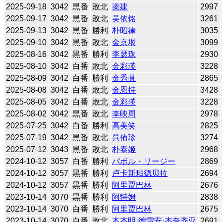
2025-09-18
3042
黒番
敗北
梁建
2997
2025-09-17
3042
黒番
敗北
吴依铭
3261
2025-09-13
3042
黒番
勝利
朴昭律
3035
2025-09-10
3042
黒番
敗北
金京垠
3099
2025-08-16
3042
黒番
勝利
李瑟珠
2930
2025-08-10
3042
白番
敗北
金彩瑛
3228
2025-08-09
3042
白番
勝利
金秀眞
2865
2025-08-08
3042
白番
敗北
金恩持
3428
2025-08-05
3042
白番
敗北
金彩瑛
3228
2025-08-02
3042
黒番
敗北
李映周
2978
2025-07-25
3042
白番
勝利
高美笑
2825
2025-07-19
3042
黒番
敗北
呉侑珍
3274
2025-07-12
3043
黒番
敗北
朴泰姬
2968
2024-10-12
3057
白番
勝利
パボル・リージー
2869
2024-10-12
3057
黒番
勝利
卢卡斯珀德贝拉
2694
2024-10-12
3057
黒番
勝利
阿里贾巴林
2676
2023-10-14
3070
黒番
勝利
阿特姆
2838
2023-10-14
3070
白番
勝利
阿里贾巴林
2675
2023-10-14
3070
白番
敗北
本杰明·德雷安·杰奈齐亚
2691