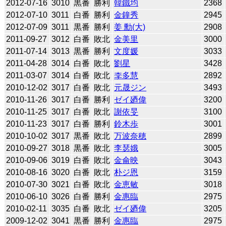
2012-07-16
3010
黒番
勝利
韓鐵均
2368
2012-07-10
3011
白番
勝利
金鐘秀
2945
2012-07-09
3011
黒番
勝利
姜 勳(大)
2908
2011-09-27
3012
白番
敗北
金美里
3000
2011-07-14
3013
黒番
勝利
文度媛
3033
2011-04-28
3014
白番
敗北
劉星
3428
2011-03-07
3014
白番
敗北
李多慧
2892
2010-12-02
3017
白番
敗北
元晟ジン
3493
2010-11-26
3017
白番
勝利
ゼイ廼偉
3200
2010-11-25
3017
白番
敗北
謝依旻
3100
2010-11-23
3017
白番
勝利
鈴木歩
3001
2010-10-02
3017
黒番
敗北
万波奈穂
2899
2010-09-27
3018
黒番
敗北
李瑟娥
3005
2010-09-06
3019
白番
敗北
金侖映
3043
2010-08-16
3020
白番
敗北
朴ジ恩
3159
2010-07-30
3021
白番
敗北
金恵敏
3018
2010-06-10
3026
白番
勝利
金惠臨
2975
2010-02-11
3035
白番
敗北
ゼイ廼偉
3205
2009-12-02
3041
黒番
勝利
金惠臨
2975