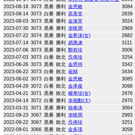
2023-08-18
3073
黒番
勝利
金恵敏
3084
2023-08-14
3073
白番
勝利
高美笑
2839
2023-08-03
3073
黒番
勝利
金湊笌
3024
2023-07-30
3073
黒番
勝利
李映周
2969
2023-07-22
3074
黒番
勝利
金希洙(女)
2682
2023-07-14
3074
黒番
勝利
趙惠連
3111
2023-07-06
3073
黒番
勝利
鄭有珍
3006
2023-07-03
3073
白番
敗北
呉侑珍
3254
2023-06-26
3073
黒番
敗北
金恩持
3342
2023-06-22
3073
白番
敗北
崔精
3434
2023-06-02
3073
白番
勝利
金恵敏
3085
2023-04-29
3072
白番
敗北
金承俊
3098
2023-04-21
3071
黒番
敗北
權孝珍(女)
2976
2023-04-14
3072
白番
勝利
李相勳(大)
2970
2023-03-31
3071
黒番
勝利
徐奉洙
3064
2022-09-23
3067
黒番
勝利
李映周
2993
2022-09-22
3067
黒番
敗北
呉侑珍
3251
2022-09-01
3066
黒番
敗北
金多瑛
3058