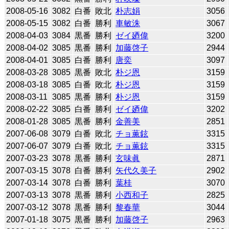
2008-05-16
3082
白番
敗北
朴志娟
3056
2008-05-15
3082
白番
勝利
車敏洙
3067
2008-04-03
3084
黒番
勝利
ゼイ廼偉
3200
2008-04-02
3085
黒番
勝利
加藤啓子
2944
2008-04-01
3085
白番
勝利
唐奕
3097
2008-03-28
3085
黒番
敗北
朴ジ恩
3159
2008-03-18
3085
白番
敗北
朴ジ恩
3159
2008-03-11
3085
黒番
勝利
朴ジ恩
3159
2008-02-22
3085
白番
勝利
ゼイ廼偉
3202
2008-01-28
3085
黒番
勝利
金善美
2851
2007-06-08
3079
白番
敗北
チョ薫鉉
3315
2007-06-07
3079
白番
敗北
チョ薫鉉
3315
2007-03-23
3078
黒番
勝利
玄味眞
2871
2007-03-15
3078
白番
勝利
矢代久美子
2902
2007-03-14
3078
白番
勝利
葉桂
3070
2007-03-13
3078
黒番
勝利
小西和子
2825
2007-03-12
3078
黒番
勝利
黎春華
3044
2007-01-18
3075
黒番
勝利
加藤啓子
2963