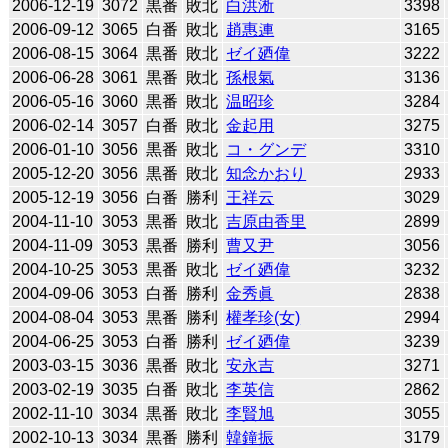
2006-12-19
3072
黒番
敗北
白洪淅
3398
2006-09-12
3065
白番
敗北
趙惠連
3165
2006-08-15
3064
黒番
敗北
ゼイ廼偉
3222
2006-06-28
3061
黒番
敗北
孫根氣
3136
2006-05-16
3060
黒番
敗北
温昭珍
3284
2006-02-14
3057
白番
敗北
金起用
3275
2006-01-10
3056
黒番
敗北
コ・グンデ
3310
2005-12-20
3056
黒番
敗北
知念かおり
2933
2005-12-19
3056
白番
勝利
王祥云
3029
2004-11-10
3053
黒番
敗北
吉原由香里
2899
2004-11-09
3053
黒番
勝利
曹又尹
3056
2004-10-25
3053
黒番
敗北
ゼイ廼偉
3232
2004-09-06
3053
白番
勝利
金秀眞
2838
2004-08-04
3053
黒番
勝利
權孝珍(女)
2994
2004-06-25
3053
白番
勝利
ゼイ廼偉
3239
2003-03-15
3036
黒番
敗北
安永吉
3271
2003-02-19
3035
白番
敗北
李英信
2862
2002-11-10
3034
黒番
敗北
李賢旭
3055
2002-10-13
3034
黒番
勝利
韓鐘振
3179