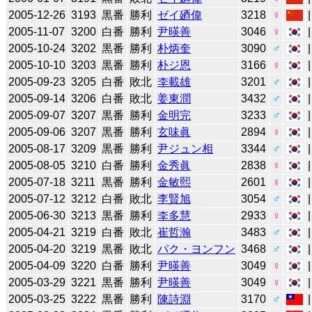
2005-12-26
3193
黒番
勝利
ゼイ廼偉
3218
♀
2005-11-07
3200
白番
勝利
尹暎善
3046
♀
2005-10-24
3202
黒番
勝利
朴炳奎
3090
♂
2005-10-10
3203
黒番
勝利
朴ジ恩
3166
♀
2005-09-23
3205
白番
敗北
李載雄
3201
♂
2005-09-14
3206
白番
敗北
姜東潤
3432
♂
2005-09-07
3207
黒番
勝利
金明完
3233
♂
2005-09-06
3207
黒番
勝利
玄味眞
2894
♀
2005-08-17
3209
黒番
勝利
尹ジュン相
3344
♂
2005-08-05
3210
白番
勝利
金秀眞
2838
♀
2005-07-18
3211
黒番
勝利
金敏熙
2601
♀
2005-07-12
3212
白番
敗北
李賢旭
3054
♂
2005-06-30
3213
黒番
勝利
李多慧
2933
♀
2005-04-21
3219
白番
敗北
崔哲瀚
3483
♂
2005-04-20
3219
黒番
敗北
パク・ヨンフン
3468
♂
2005-04-09
3220
白番
勝利
尹暎善
3049
♀
2005-03-29
3221
黒番
勝利
尹暎善
3049
♀
2005-03-25
3222
黒番
勝利
陳詩淵
3170
♂