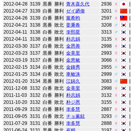
2012-04-28
3139
黒番
勝利
青木喜久代
2936
♀
2012-04-27
3139
白番
勝利
ゼイ廼偉
3201
♀
2012-04-26
3139
白番
勝利
黨希昀
2597
♀
2012-04-21
3138
黒番
敗北
姜秉卷
3208
♂
2012-04-11
3138
白番
敗北
李熙星
3313
♂
2012-04-11
3138
白番
勝利
朴志娟
3135
♀
2012-03-30
3137
白番
敗北
金恩善
2998
♀
2012-03-23
3137
黒番
勝利
金美里
2993
♀
2012-03-19
3137
白番
勝利
金恵敏
3066
♀
2012-02-15
3134
白番
敗北
金鐘秀
2955
♂
2012-01-25
3134
白番
敗北
車敏洙
2999
♂
2012-01-20
3134
黒番
勝利
江鋳久
3083
♂
2011-12-08
3132
白番
敗北
金美里
2998
♀
2011-11-03
3132
白番
勝利
朴志娟
3132
♀
2011-10-20
3132
白番
敗北
朴ジ恩
3155
♀
2011-09-29
3132
白番
勝利
李多慧
2887
♀
2011-09-05
3131
白番
敗北
チョ薫鉉
3293
♂
2011-07-29
3131
白番
勝利
李多慧
2888
♀
2011-06-24
3131
黒番
敗北
崔精
3197
♀