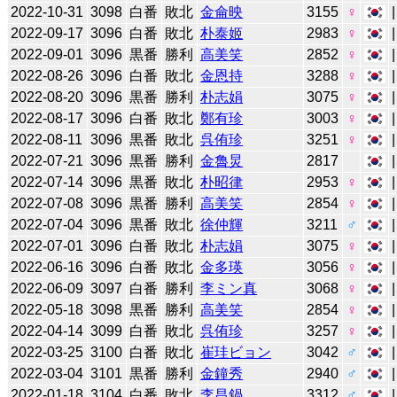
2022-10-31
3098
白番
敗北
金侖映
3155
♀
2022-09-17
3096
白番
敗北
朴泰姬
2983
♀
2022-09-01
3096
黒番
勝利
高美笑
2852
♀
2022-08-26
3096
白番
敗北
金恩持
3288
♀
2022-08-20
3096
黒番
勝利
朴志娟
3075
♀
2022-08-17
3096
白番
敗北
鄭有珍
3003
♀
2022-08-11
3096
黒番
敗北
呉侑珍
3251
♀
2022-07-21
3096
黒番
勝利
金魯炅
2817
2022-07-14
3096
黒番
敗北
朴昭律
2953
♀
2022-07-08
3096
黒番
勝利
高美笑
2854
♀
2022-07-04
3096
黒番
敗北
徐仲輝
3211
♂
2022-07-01
3096
白番
敗北
朴志娟
3075
♀
2022-06-16
3096
白番
敗北
金多瑛
3056
♀
2022-06-09
3097
白番
勝利
李ミン真
3068
♀
2022-05-18
3098
黒番
勝利
高美笑
2854
♀
2022-04-14
3099
白番
敗北
呉侑珍
3257
♀
2022-03-25
3100
白番
敗北
崔珪ビョン
3042
♂
2022-03-04
3101
黒番
勝利
金鐘秀
2940
♂
2022-01-18
3104
白番
敗北
李昌鍋
3312
♂