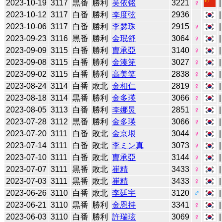
2023-10-19
3117
黒番
勝利
吴依铭
3221
♀
2023-10-12
3117
白番
勝利
李度弦
2936
2023-10-06
3117
白番
勝利
李瑟珠
2915
♀
2023-09-23
3116
黒番
勝利
金珉舒
3064
♀
2023-09-09
3115
白番
勝利
曺承亞
3140
♀
2023-09-08
3115
白番
勝利
金湊笌
3027
♀
2023-09-02
3115
白番
勝利
高美笑
2838
♀
2023-08-24
3114
白番
敗北
金相仁
2819
♀
2023-08-18
3114
黒番
勝利
金多瑛
3066
♀
2023-08-05
3113
白番
勝利
李娜炅
2851
♀
2023-07-28
3112
黒番
勝利
金多瑛
3066
♀
2023-07-20
3111
白番
敗北
金京垠
3044
♀
2023-07-14
3111
白番
敗北
李ミン真
3073
♀
2023-07-10
3111
白番
敗北
曺承亞
3144
♀
2023-07-07
3111
黒番
敗北
崔精
3433
♀
2023-07-03
3111
黒番
敗北
崔精
3433
♀
2023-06-26
3110
白番
敗北
李廷宇
3120
♂
2023-06-21
3110
黒番
勝利
金恩持
3341
♀
2023-06-03
3110
白番
勝利
許瑞玹
3069
♀