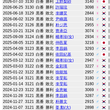
2026-07-10
3130
白番
勝利
上野梨紗
3140
♀
2026-06-25
3130
白番
勝利
許瑞玹
3098
♀
2026-06-18
3129
黒番
敗北
李娜炅
2844
♀
2026-06-02
3129
黒番
敗北
尹嶼愿
3161
♂
2026-01-22
3126
黒番
勝利
朴ジ恩
2955
♀
2025-10-21
3124
白番
敗北
曺承亞
3074
♀
2025-09-09
3124
白番
勝利
權孝珍(女)
2934
♀
2025-08-05
3123
黒番
敗北
仲邑菫
3218
♀
2025-04-09
3123
黒番
敗北
李昌鍋
3293
♂
2025-04-02
3123
白番
勝利
依田紀基
3200
♂
2025-03-12
3122
白番
勝利
權孝珍(女)
2947
♀
2025-03-03
3122
白番
敗北
金彩瑛
3227
♀
2025-01-22
3122
黒番
勝利
徐能旭
2957
♂
2025-01-14
3121
黒番
敗北
李旻䄷
3180
♂
2025-01-14
3121
白番
敗北
李旻䄷
3180
♂
2024-12-23
3122
黒番
勝利
金恵敏
3069
♀
2024-11-28
3121
黒番
勝利
李昌鍋
3287
♂
2024-11-27
3121
黒番
敗北
朴勝文
2915
♂
2024-11-07
3121
黒番
勝利
姜 勳(大)
2898
♂