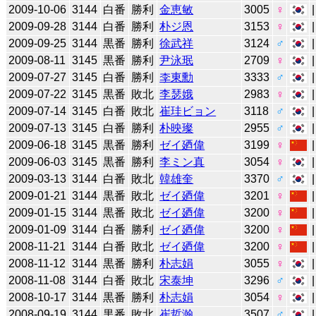
2009-10-06
3144
白番
勝利
金恵敏
3005
♀
2009-09-28
3144
白番
勝利
朴ジ恩
3153
♀
2009-09-25
3144
黒番
勝利
徐武祥
3124
♂
2009-08-11
3145
黒番
勝利
尹泳珉
2709
♀
2009-07-27
3145
白番
勝利
李東勳
3333
♂
2009-07-22
3145
黒番
敗北
李瑟娥
2983
♀
2009-07-14
3145
白番
敗北
崔珪ビョン
3118
♂
2009-07-13
3145
白番
勝利
朴映璨
2955
♂
2009-06-18
3145
黒番
勝利
ゼイ廼偉
3199
♀
2009-06-03
3145
黒番
勝利
李ミン真
3054
♀
2009-03-13
3144
白番
敗北
韓雄奎
3370
♂
2009-01-21
3144
黒番
敗北
ゼイ廼偉
3201
♀
2009-01-15
3144
黒番
敗北
ゼイ廼偉
3200
♀
2009-01-09
3144
白番
勝利
ゼイ廼偉
3200
♀
2008-11-21
3144
白番
敗北
ゼイ廼偉
3200
♀
2008-11-12
3144
黒番
勝利
朴志娟
3055
♀
2008-11-08
3144
白番
敗北
宋泰坤
3296
♂
2008-10-17
3144
黒番
勝利
朴志娟
3054
♀
2008-09-19
3144
黒番
敗北
崔哲瀚
3507
♂