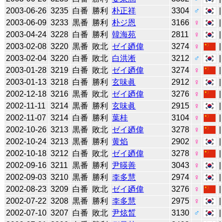
2003-06-26
3235
白番
勝利
朴正祥
3304
♂
2003-06-09
3233
黒番
勝利
朴ジ恩
3166
♀
2003-04-24
3228
白番
勝利
韓海苑
2811
♀
2003-02-08
3220
黒番
敗北
ゼイ廼偉
3274
♀
2003-02-04
3220
白番
敗北
白洪淅
3212
♂
2003-01-28
3219
白番
敗北
ゼイ廼偉
3274
♀
2003-01-13
3218
白番
勝利
玄味眞
2912
♀
2002-12-18
3216
黒番
敗北
ゼイ廼偉
3276
♀
2002-11-11
3214
黒番
勝利
玄味眞
2915
♀
2002-11-07
3214
白番
勝利
葉桂
3104
♀
2002-10-26
3213
黒番
敗北
ゼイ廼偉
3278
♀
2002-10-24
3213
黒番
勝利
黄焰
2902
♀
2002-10-18
3212
白番
敗北
ゼイ廼偉
3278
♀
2002-09-16
3211
黒番
勝利
尹暎善
3043
♀
2002-09-03
3210
黒番
勝利
李多慧
2974
♀
2002-08-23
3209
白番
敗北
ゼイ廼偉
3276
♀
2002-07-22
3208
黒番
勝利
李多慧
2975
♀
2002-07-10
3207
白番
敗北
尹炫晳
3130
♂