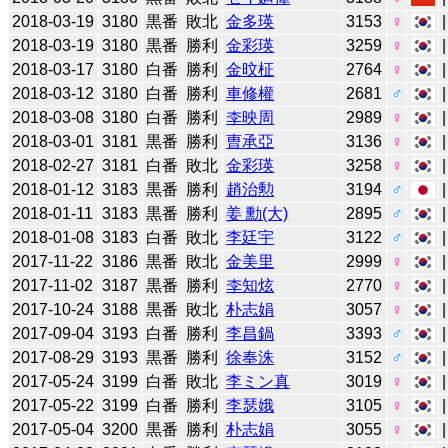
2018-03-19
3180
黒番
敗北
金多瑛
3153
♀
2018-03-19
3180
黒番
勝利
金彩瑛
3259
♀
2018-03-17
3180
白番
勝利
金旼柾
2764
♀
2018-03-12
3180
白番
勝利
車修權
2681
♂
2018-03-08
3180
白番
勝利
李映周
2989
♀
2018-03-01
3181
黒番
勝利
曺承亞
3136
♀
2018-02-27
3181
白番
敗北
金彩瑛
3258
♀
2018-01-12
3183
黒番
勝利
趙治勲
3194
♂
2018-01-11
3183
黒番
勝利
姜 勳(大)
2895
♂
2018-01-08
3183
白番
敗北
李廷宇
3122
♂
2017-11-22
3186
黒番
敗北
金美里
2999
♀
2017-11-02
3187
黒番
勝利
李知炫
2770
♀
2017-10-24
3188
黒番
敗北
朴志娟
3057
♀
2017-09-04
3193
白番
勝利
李昌鍋
3393
♂
2017-08-29
3193
黒番
勝利
徐奉洙
3152
♂
2017-05-24
3199
白番
敗北
李ミン真
3019
♀
2017-05-22
3199
白番
勝利
李瑟娥
3105
♀
2017-05-04
3200
黒番
勝利
朴志娟
3055
♀