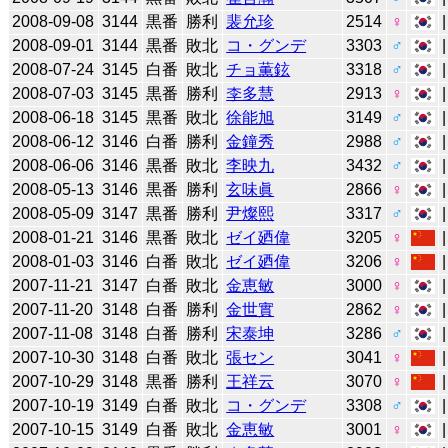
2008-09-08
3144
黒番
勝利
裴允珍
2514
♀
2008-09-01
3144
黒番
敗北
コ・グンデ
3303
♂
2008-07-24
3145
白番
敗北
チョ薫鉉
3318
♂
2008-07-03
3145
黒番
勝利
李多慧
2913
♀
2008-06-18
3145
黒番
敗北
徐能旭
3149
♂
2008-06-12
3146
白番
勝利
金鐘秀
2988
♂
2008-06-06
3146
黒番
敗北
李映九
3432
♂
2008-05-13
3146
黒番
勝利
玄味眞
2866
♀
2008-05-09
3147
黒番
勝利
尹燦熙
3317
♂
2008-01-21
3146
黒番
敗北
ゼイ廼偉
3205
♀
2008-01-03
3146
白番
敗北
ゼイ廼偉
3206
♀
2007-11-21
3147
白番
敗北
金恵敏
3000
♀
2007-11-20
3148
白番
勝利
金世實
2862
♀
2007-11-08
3148
白番
勝利
宋泰坤
3286
♂
2007-10-30
3148
白番
敗北
張セン
3041
♀
2007-10-29
3148
黒番
勝利
王祥云
3070
♀
2007-10-19
3149
白番
敗北
コ・グンデ
3308
♂
2007-10-15
3149
白番
敗北
金恵敏
3001
♀