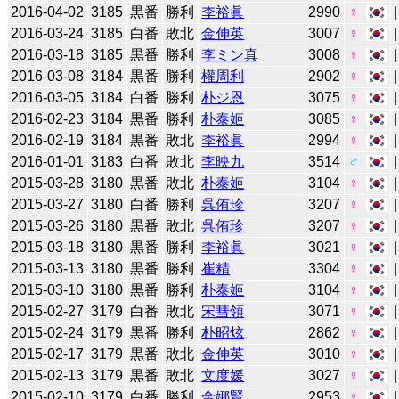
2016-04-02
3185
黒番
勝利
李裕眞
2990
♀
2016-03-24
3185
白番
敗北
金伸英
3007
♀
2016-03-18
3185
黒番
勝利
李ミン真
3008
♀
2016-03-08
3184
黒番
勝利
權周利
2902
♀
2016-03-05
3184
白番
勝利
朴ジ恩
3075
♀
2016-02-23
3184
黒番
勝利
朴泰姬
3085
♀
2016-02-19
3184
黒番
敗北
李裕眞
2994
♀
2016-01-01
3183
白番
敗北
李映九
3514
♂
2015-03-28
3180
黒番
敗北
朴泰姬
3104
♀
2015-03-27
3180
白番
勝利
呉侑珍
3207
♀
2015-03-26
3180
黒番
敗北
呉侑珍
3207
♀
2015-03-18
3180
黒番
勝利
李裕眞
3021
♀
2015-03-13
3180
黒番
勝利
崔精
3304
♀
2015-03-10
3180
黒番
勝利
朴泰姬
3104
♀
2015-02-27
3179
白番
敗北
宋彗領
3071
♀
2015-02-24
3179
黒番
勝利
朴昭炫
2862
♀
2015-02-17
3179
黒番
敗北
金伸英
3010
♀
2015-02-13
3179
黒番
敗北
文度媛
3027
♀
2015-02-10
3179
白番
勝利
金娜賢
2953
♀