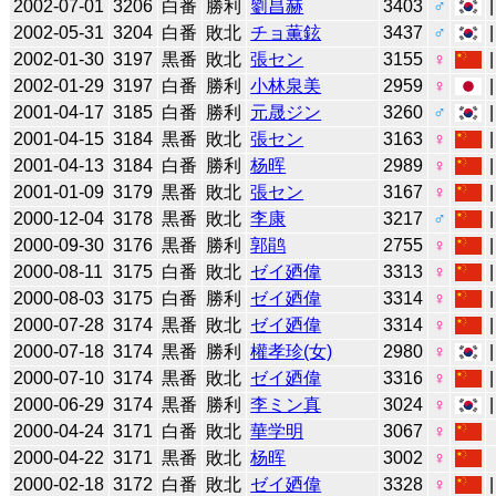
2002-07-01
3206
白番
勝利
劉昌赫
3403
♂
2002-05-31
3204
白番
敗北
チョ薫鉉
3437
♂
2002-01-30
3197
黒番
敗北
張セン
3155
♀
2002-01-29
3197
白番
勝利
小林泉美
2959
♀
2001-04-17
3185
白番
勝利
元晟ジン
3260
♂
2001-04-15
3184
黒番
敗北
張セン
3163
♀
2001-04-13
3184
白番
勝利
杨晖
2989
♀
2001-01-09
3179
黒番
敗北
張セン
3167
♀
2000-12-04
3178
黒番
敗北
李康
3217
♂
2000-09-30
3176
黒番
勝利
郭鹃
2755
♀
2000-08-11
3175
白番
敗北
ゼイ廼偉
3313
♀
2000-08-03
3175
白番
勝利
ゼイ廼偉
3314
♀
2000-07-28
3174
黒番
敗北
ゼイ廼偉
3314
♀
2000-07-18
3174
黒番
勝利
權孝珍(女)
2980
♀
2000-07-10
3174
黒番
敗北
ゼイ廼偉
3316
♀
2000-06-29
3174
黒番
勝利
李ミン真
3024
♀
2000-04-24
3171
白番
敗北
華学明
3067
♀
2000-04-22
3171
黒番
敗北
杨晖
3002
♀
2000-02-18
3172
白番
敗北
ゼイ廼偉
3328
♀