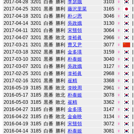
2017-04-28
3201
白番
勝利
李瑟娥
3103
♀
2017-04-25
3201
黒番
勝利
藤沢里菜
3165
♀
2017-04-18
3201
白番
勝利
朴ジ恩
3046
♀
2017-04-14
3201
白番
勝利
吳政娥
3130
♀
2017-04-11
3201
白番
勝利
宋彗領
3064
♀
2017-04-07
3201
黒番
敗北
李裕眞
2966
♀
2017-03-21
3201
黒番
勝利
曹又尹
3077
♀
2017-03-18
3202
黒番
勝利
金多瑛
3159
♀
2017-03-10
3201
黒番
勝利
朴泰姬
3040
♀
2017-03-07
3201
白番
勝利
吳政娥
3127
♀
2017-02-25
3201
白番
勝利
李裕眞
2968
♀
2017-02-16
3201
黒番
勝利
崔精
3368
♀
2016-05-19
3185
黒番
敗北
李映周
2961
♀
2016-05-17
3185
黒番
敗北
朴泰姬
3078
♀
2016-05-03
3185
黒番
敗北
崔精
3362
♀
2016-04-27
3185
白番
勝利
金多瑛
3147
♀
2016-04-22
3185
白番
敗北
金侖映
3134
♀
2016-04-19
3185
白番
勝利
宋彗領
3072
♀
2016-04-14
3185
白番
勝利
朴泰姬
3081
♀