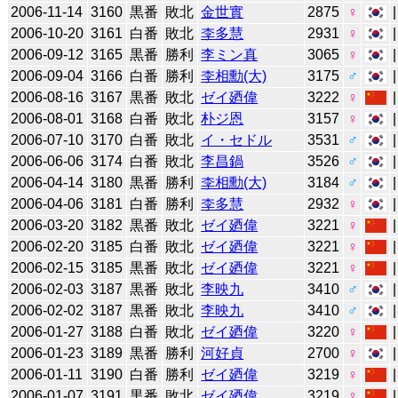
2006-11-14
3160
黒番
敗北
金世實
2875
♀
2006-10-20
3161
白番
敗北
李多慧
2931
♀
2006-09-12
3165
黒番
勝利
李ミン真
3065
♀
2006-09-04
3166
白番
勝利
李相勳(大)
3175
♂
2006-08-16
3167
黒番
敗北
ゼイ廼偉
3222
♀
2006-08-01
3168
白番
敗北
朴ジ恩
3157
♀
2006-07-10
3170
白番
敗北
イ・セドル
3531
♂
2006-06-06
3174
白番
敗北
李昌鍋
3526
♂
2006-04-14
3180
黒番
勝利
李相勳(大)
3184
♂
2006-04-06
3181
白番
勝利
李多慧
2932
♀
2006-03-20
3182
黒番
敗北
ゼイ廼偉
3221
♀
2006-02-20
3185
白番
敗北
ゼイ廼偉
3221
♀
2006-02-15
3185
黒番
敗北
ゼイ廼偉
3221
♀
2006-02-03
3187
黒番
敗北
李映九
3410
♂
2006-02-02
3187
黒番
敗北
李映九
3410
♂
2006-01-27
3188
白番
敗北
ゼイ廼偉
3220
♀
2006-01-23
3189
黒番
勝利
河好貞
2700
♀
2006-01-11
3190
白番
勝利
ゼイ廼偉
3219
♀
2006-01-07
3191
黒番
敗北
ゼイ廼偉
3219
♀