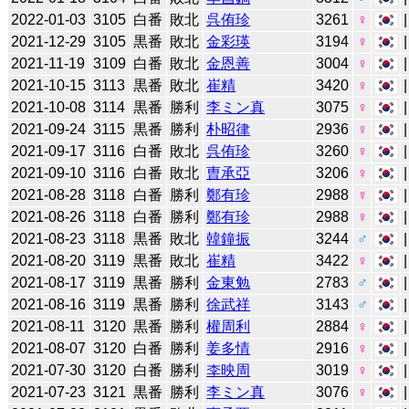
2022-01-03
3105
白番
敗北
呉侑珍
3261
♀
2021-12-29
3105
黒番
敗北
金彩瑛
3194
♀
2021-11-19
3109
白番
敗北
金恩善
3004
♀
2021-10-15
3113
黒番
敗北
崔精
3420
♀
2021-10-08
3114
黒番
勝利
李ミン真
3075
♀
2021-09-24
3115
黒番
勝利
朴昭律
2936
♀
2021-09-17
3116
白番
敗北
呉侑珍
3260
♀
2021-09-10
3116
白番
敗北
曺承亞
3206
♀
2021-08-28
3118
白番
勝利
鄭有珍
2988
♀
2021-08-26
3118
白番
勝利
鄭有珍
2988
♀
2021-08-23
3118
黒番
敗北
韓鐘振
3244
♂
2021-08-20
3119
黒番
敗北
崔精
3422
♀
2021-08-17
3119
黒番
勝利
金東勉
2783
♂
2021-08-16
3119
黒番
勝利
徐武祥
3143
♂
2021-08-11
3120
黒番
勝利
權周利
2884
♀
2021-08-07
3120
白番
勝利
姜多情
2916
♀
2021-07-30
3120
白番
勝利
李映周
3019
♀
2021-07-23
3121
黒番
勝利
李ミン真
3076
♀