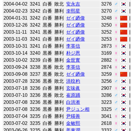
2004-04-02
3241
白番
敗北
安永吉
3276
♂
2004-02-23
3242
白番
勝利
李熙星
3270
♂
2004-01-31
3242
白番
勝利
ゼイ廼偉
3248
♀
2003-12-26
3242
黒番
勝利
ゼイ廼偉
3250
♀
2003-11-11
3241
黒番
勝利
ゼイ廼偉
3252
♀
2003-11-03
3241
白番
勝利
ゼイ廼偉
3253
♀
2003-10-31
3241
白番
勝利
李英信
2873
♀
2003-10-14
3240
黒番
勝利
朴ジ恩
3169
♀
2003-10-02
3239
白番
勝利
金世實
2882
♀
2003-09-24
3238
黒番
敗北
李英信
2874
♀
2003-09-08
3237
黒番
敗北
ゼイ廼偉
3259
♀
2003-07-28
3236
黒番
敗北
洪旼杓
3256
♂
2003-07-18
3236
白番
勝利
玄味眞
2907
♀
2003-07-10
3236
黒番
敗北
崔原踊
3286
♂
2003-07-08
3236
黒番
勝利
白洪淅
3223
♂
2003-07-08
3236
黒番
勝利
尹ジュン相
3325
♂
2003-07-04
3235
白番
勝利
尹暎善
3041
♀
2003-07-02
3235
白番
勝利
金敏熙
2618
♀
2003-06-26
3235
白番
勝利
姜東潤
3332
♂