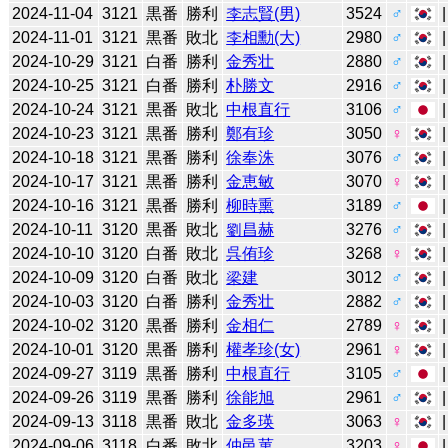
2024-11-04
3121
黒番
勝利
李志賢(男)
3524
♂
2024-11-01
3121
黒番
敗北
李相勳(大)
2980
♂
2024-10-29
3121
白番
勝利
金秀壮
2880
♂
2024-10-25
3121
白番
勝利
朴勝文
2916
♂
2024-10-24
3121
黒番
敗北
中根直行
3106
♂
2024-10-23
3121
黒番
勝利
鄭有珍
3050
♀
2024-10-18
3121
黒番
勝利
徐奉洙
3076
♂
2024-10-17
3121
黒番
勝利
金恵敏
3070
♀
2024-10-16
3121
黒番
勝利
柳時熏
3189
♂
2024-10-11
3120
黒番
敗北
劉昌赫
3276
♂
2024-10-10
3120
白番
敗北
呉侑珍
3268
♀
2024-10-09
3120
白番
敗北
梁建
3012
♂
2024-10-03
3120
白番
勝利
金秀壮
2882
♂
2024-10-02
3120
黒番
勝利
金相仁
2789
♀
2024-10-01
3120
黒番
勝利
權孝珍(女)
2961
♀
2024-09-27
3119
黒番
勝利
中根直行
3105
♂
2024-09-26
3119
黒番
勝利
徐能旭
2961
♂
2024-09-13
3118
黒番
敗北
金多瑛
3063
♀
2024-09-06
3118
白番
敗北
仲邑菫
3203
♀