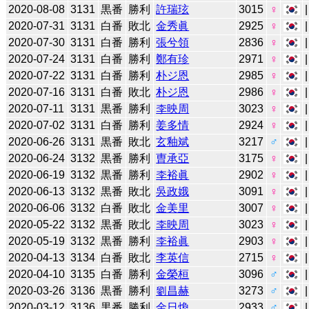
2020-08-08
3131
黒番
勝利
許瑞玹
3015
♀
2020-07-31
3131
白番
敗北
金秀眞
2925
♀
2020-07-30
3131
白番
勝利
張兮領
2836
♀
2020-07-24
3131
白番
勝利
鄭有珍
2971
♀
2020-07-22
3131
白番
勝利
朴ジ恩
2985
♀
2020-07-16
3131
白番
敗北
朴ジ恩
2986
♀
2020-07-11
3131
黒番
勝利
李映周
3023
♀
2020-07-02
3131
白番
勝利
姜多情
2924
♀
2020-06-26
3131
黒番
敗北
玄釉斌
3217
♂
2020-06-24
3132
黒番
勝利
曺承亞
3175
♀
2020-06-19
3132
黒番
勝利
李裕眞
2902
♀
2020-06-13
3132
黒番
敗北
吳政娥
3091
♀
2020-06-06
3132
白番
敗北
金美里
3007
♀
2020-05-22
3132
黒番
敗北
李映周
3023
♀
2020-05-19
3132
黒番
勝利
李裕眞
2903
♀
2020-04-13
3134
白番
敗北
李英信
2715
♀
2020-04-10
3135
白番
勝利
金榮桓
3096
♂
2020-03-26
3136
黒番
勝利
劉昌赫
3273
♂
2020-03-12
3136
黒番
勝利
金日煥
2933
♂