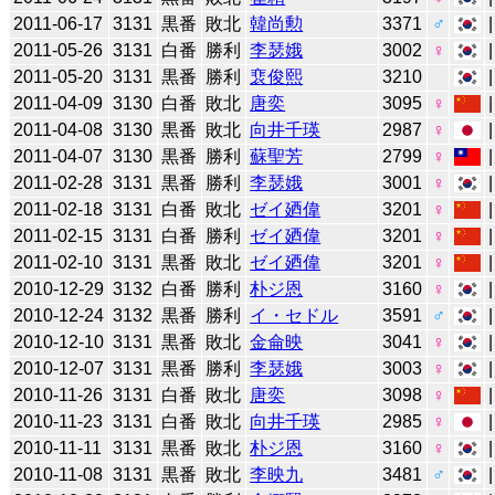
2011-06-17
3131
黒番
敗北
韓尚勲
3371
♂
2011-05-26
3131
白番
勝利
李瑟娥
3002
♀
2011-05-20
3131
黒番
勝利
裵俊熙
3210
2011-04-09
3130
白番
敗北
唐奕
3095
♀
2011-04-08
3130
黒番
敗北
向井千瑛
2987
♀
2011-04-07
3130
黒番
勝利
蘇聖芳
2799
♀
2011-02-28
3131
黒番
勝利
李瑟娥
3001
♀
2011-02-18
3131
白番
敗北
ゼイ廼偉
3201
♀
2011-02-15
3131
白番
勝利
ゼイ廼偉
3201
♀
2011-02-10
3131
黒番
敗北
ゼイ廼偉
3201
♀
2010-12-29
3132
白番
勝利
朴ジ恩
3160
♀
2010-12-24
3132
黒番
勝利
イ・セドル
3591
♂
2010-12-10
3131
黒番
敗北
金侖映
3041
♀
2010-12-07
3131
黒番
勝利
李瑟娥
3003
♀
2010-11-26
3131
白番
敗北
唐奕
3098
♀
2010-11-23
3131
白番
敗北
向井千瑛
2985
♀
2010-11-11
3131
黒番
敗北
朴ジ恩
3160
♀
2010-11-08
3131
黒番
敗北
李映九
3481
♂