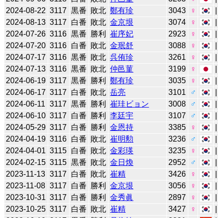
2024-08-22
3117
黒番
敗北
鄭有珍
3043
♀
2024-08-13
3117
白番
敗北
金京垠
3074
♀
2024-07-26
3116
黒番
勝利
崔序妃
2923
♀
2024-07-20
3116
白番
敗北
金珉舒
3088
♀
2024-07-17
3116
黒番
敗北
呉侑珍
3261
♀
2024-07-13
3116
黒番
敗北
仲邑菫
3199
♀
2024-06-19
3117
黒番
勝利
鄭有珍
3035
♀
2024-06-17
3117
白番
敗北
岳亮
3101
♂
2024-06-11
3117
黒番
勝利
崔珪ビョン
3008
♂
2024-06-10
3117
白番
勝利
李廷宇
3107
♂
2024-05-29
3117
白番
勝利
金恩持
3385
♀
2024-04-19
3116
白番
敗北
崔明勲
3236
♂
2024-04-01
3115
白番
敗北
金彩瑛
3235
♀
2024-02-15
3115
黒番
敗北
金日煥
2952
♂
2023-11-13
3117
白番
敗北
崔精
3426
♀
2023-11-08
3117
白番
勝利
金京垠
3056
♀
2023-10-31
3117
白番
勝利
金秀眞
2897
♀
2023-10-25
3117
白番
敗北
崔精
3427
♀