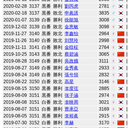
2020-02-28
3137
黒番
勝利
劉丙虎
2781
♂
2020-02-18
3137
黒番
敗北
申眞諝
3835
♂
2020-01-07
3139
白番
勝利
徐能旭
3008
♂
2019-12-02
3139
白番
敗北
金恵敏
3098
♀
2019-11-27
3140
黒番
敗北
李鑫怡
2964
♀
2019-11-26
3140
白番
敗北
刘慧玲
2998
♀
2019-11-11
3141
白番
勝利
金旼柾
2764
♀
2019-10-25
3143
黒番
敗北
蔡碧涵
3065
♀
2019-08-28
3149
白番
勝利
吳政娥
3111
♀
2019-08-27
3149
白番
勝利
金秀眞
2933
♀
2019-08-24
3149
白番
勝利
張兮領
2832
♀
2019-08-22
3150
白番
敗北
高星
3146
♀
2019-08-15
3150
黒番
勝利
李度弦
2885
2019-08-09
3151
黒番
勝利
张子涵
2974
♀
2019-08-08
3151
白番
敗北
李映周
3021
♀
2019-08-07
3151
白番
勝利
曺承亞
3169
♀
2019-08-05
3151
黒番
勝利
李裕眞
2915
♀
2019-07-30
3152
白番
勝利
李赫
3170
♀