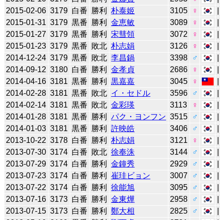
2015-02-06
3179
白番
勝利
朴泰姬
3105
♀
2015-01-31
3179
黒番
勝利
金恵敏
3089
♀
2015-01-27
3179
黒番
勝利
宋彗領
3072
♀
2015-01-23
3179
黒番
敗北
朴志娟
3126
♀
2014-12-24
3179
黒番
敗北
李昌鍋
3398
♂
2014-09-12
3180
白番
勝利
金孝貞
2686
♀
2014-04-16
3181
黒番
勝利
黒嘉嘉
3045
♀
2014-02-28
3181
黒番
敗北
イ・セドル
3596
♂
2014-02-14
3181
黒番
敗北
金彩瑛
3113
♀
2014-01-28
3181
黒番
勝利
パク・ヨンフン
3515
♂
2014-01-03
3181
黒番
勝利
許映皓
3406
♂
2013-10-22
3178
白番
勝利
朴志娟
3121
♀
2013-07-30
3174
白番
敗北
徐奉洙
3144
♂
2013-07-29
3174
白番
勝利
金鐘秀
2929
♂
2013-07-23
3174
白番
勝利
崔珪ビョン
3007
♂
2013-07-22
3174
白番
勝利
徐能旭
3095
♂
2013-07-16
3173
白番
勝利
金東燁
2958
♂
2013-07-15
3173
白番
勝利
鄭大相
2825
♂