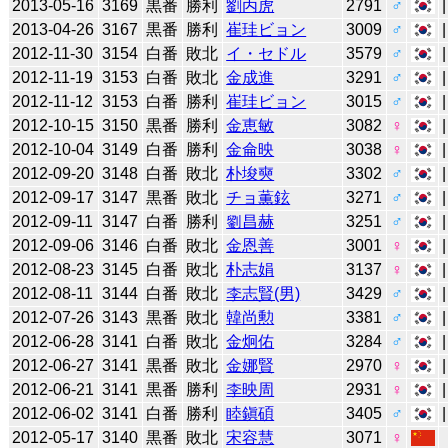
2013-05-16
3169
黒番
勝利
劉丙虎
2791
♂
2013-04-26
3167
黒番
勝利
崔珪ビョン
3009
♂
2012-11-30
3154
白番
敗北
イ・セドル
3579
♂
2012-11-19
3153
白番
敗北
金成進
3291
♂
2012-11-12
3153
白番
勝利
崔珪ビョン
3015
♂
2012-10-15
3150
黒番
勝利
金恵敏
3082
♀
2012-10-04
3149
白番
勝利
金侖映
3038
♀
2012-09-20
3148
白番
敗北
朴埈奭
3302
♂
2012-09-17
3147
黒番
敗北
チョ薫鉉
3271
♂
2012-09-11
3147
白番
勝利
劉昌赫
3251
♂
2012-09-06
3146
白番
敗北
金恩善
3001
♀
2012-08-23
3145
白番
敗北
朴志娟
3137
♀
2012-08-11
3144
白番
敗北
李志賢(男)
3429
♂
2012-07-26
3143
黒番
敗北
韓尚勲
3381
♂
2012-06-28
3141
白番
敗北
金炯佑
3284
♂
2012-06-27
3141
黒番
敗北
金娜賢
2970
♀
2012-06-21
3141
黒番
勝利
李映周
2931
♀
2012-06-02
3141
白番
勝利
睦鎭碩
3405
♂
2012-05-17
3140
黒番
敗北
宋容慧
3071
♀