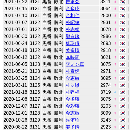
2021-07-22
3121
黒番
敗北
曺承亞
3211
♀
2021-07-15
3121
白番
勝利
金多瑛
3064
♀
2021-07-10
3121
白番
勝利
金相仁
2800
♀
2021-07-07
3122
白番
勝利
朴昭律
2931
♀
2021-07-01
3122
白番
敗北
朴志娟
3078
♀
2021-06-30
3122
黒番
勝利
鄭有珍
2986
♀
2021-06-24
3122
黒番
勝利
柳珠儇
2893
♀
2021-06-18
3122
白番
勝利
姜多情
2918
♀
2021-06-12
3122
白番
敗北
李映周
3021
♀
2021-06-05
3123
黒番
勝利
李ミン真
3075
♀
2021-05-21
3123
白番
勝利
朴泰姬
2971
♀
2021-03-25
3124
白番
敗北
金恵敏
3095
♀
2021-03-11
3125
黒番
勝利
朴ジ恩
2974
♀
2021-01-18
3126
黒番
敗北
朴廷桓
3719
♂
2020-12-08
3127
白番
敗北
金多瑛
3075
♀
2020-12-07
3127
白番
敗北
金彩瑛
3203
♀
2020-12-01
3128
白番
勝利
金恵敏
3099
♀
2020-10-26
3129
黒番
勝利
呉侑珍
3243
♀
2020-08-22
3131
黒番
勝利
姜多情
2923
♀