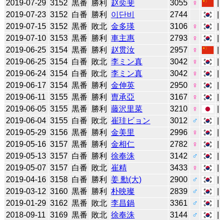
2019-07-29
3152
黒番
勝利
赵奕斐
3055
♀
2019-07-23
3152
白番
勝利
이단비
2744
2019-07-15
3152
黒番
敗北
金多瑛
3106
♀
2019-07-10
3153
黒番
勝利
車主惠
2793
♀
2019-06-25
3154
黒番
勝利
赵贯汝
2957
♀
2019-06-25
3154
白番
敗北
李ミン真
3042
♀
2019-06-24
3154
白番
敗北
李ミン真
3042
♀
2019-06-17
3154
黒番
勝利
金伸英
2950
♀
2019-06-11
3155
黒番
勝利
曺承亞
3167
♀
2019-06-05
3155
黒番
勝利
藤沢里菜
3210
♀
2019-06-04
3155
白番
敗北
崔珪ビョン
3012
♂
2019-05-29
3156
黒番
勝利
金美里
2996
♀
2019-05-16
3157
黒番
勝利
金相仁
2782
♀
2019-05-13
3157
白番
勝利
徐奉洙
3142
♂
2019-05-07
3157
白番
敗北
崔精
3433
♀
2019-04-16
3158
白番
勝利
姜 勳(大)
2900
♂
2019-03-12
3160
黒番
勝利
朴映璨
2839
♂
2019-01-29
3162
黒番
敗北
李昌鍋
3361
♂
2018-09-11
3169
黒番
敗北
徐奉洙
3144
♂