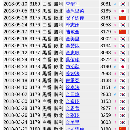
2018-09-10
3169
白番
勝利
李聖宰
3081
♂
2018-07-05
3173
黒番
敗北
藤沢里菜
3185
♀
2018-05-26
3175
黒番
敗北
ゼイ廼偉
3181
♀
2018-05-24
3176
白番
勝利
朴志娟
3058
♀
2018-05-17
3176
白番
勝利
陆敏全
3179
♀
2018-05-16
3176
黒番
勝利
金美里
3002
♀
2018-05-15
3176
黒番
敗北
李瑟娥
3134
♀
2018-05-12
3177
黒番
勝利
金恵敏
3093
♀
2018-04-24
3178
白番
敗北
呉侑珍
3272
♀
2018-04-23
3178
黒番
敗北
趙治勲
3190
♂
2018-04-20
3178
黒番
勝利
姜智洙
2993
♀
2018-04-18
3178
黒番
勝利
曺承亞
3138
♀
2018-04-10
3179
白番
勝利
徐奉洙
3151
♂
2018-04-02
3179
黒番
勝利
金日煥
2933
♂
2018-03-30
3179
白番
敗北
金多瑛
3153
♀
2018-03-28
3179
黒番
勝利
金恩善
2977
♀
2018-03-26
3179
黒番
敗北
金彩瑛
3259
♀
2018-03-24
3179
白番
勝利
金美里
3003
♀
2018-03-20
3180
黒番
敗北
ゼイ廼偉
3188
♀