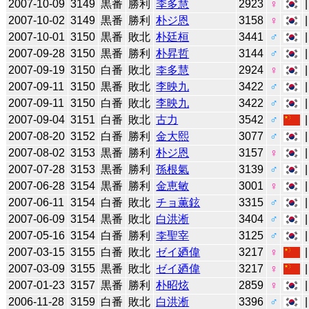
2007-10-09
3149
黒番
勝利
李多慧
2923
♀
2007-10-02
3149
黒番
勝利
朴ジ恩
3158
♀
2007-10-01
3150
黒番
敗北
朴廷桓
3441
♂
2007-09-28
3150
黒番
勝利
朴昇哲
3144
♂
2007-09-19
3150
白番
敗北
李多慧
2924
♀
2007-09-11
3150
黒番
敗北
李映九
3422
♂
2007-09-11
3150
白番
敗北
李映九
3422
♂
2007-09-04
3151
白番
敗北
古力
3542
♂
2007-08-20
3152
白番
勝利
金大熙
3077
♂
2007-08-02
3153
黒番
勝利
朴ジ恩
3157
♀
2007-07-28
3153
黒番
勝利
孫根氣
3139
♂
2007-06-28
3154
黒番
勝利
金恵敏
3001
♀
2007-06-11
3154
白番
敗北
チョ薫鉉
3315
♂
2007-06-09
3154
黒番
敗北
白洪淅
3404
♂
2007-05-16
3154
白番
勝利
李聖宰
3125
♂
2007-03-15
3155
白番
敗北
ゼイ廼偉
3217
♀
2007-03-09
3155
黒番
敗北
ゼイ廼偉
3217
♀
2007-01-23
3157
黒番
勝利
朴昭炫
2859
♀
2006-11-28
3159
白番
敗北
白洪淅
3396
♂