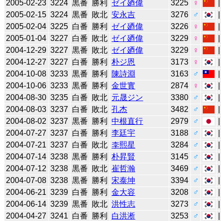
2005-02-23
3224
黒番
勝利
ゼイ廼偉
3225
♀
2005-02-15
3224
黒番
敗北
安永吉
3276
♂
2005-02-04
3225
白番
勝利
ゼイ廼偉
3226
♀
2005-01-04
3227
白番
敗北
ゼイ廼偉
3229
♀
2004-12-29
3227
黒番
敗北
ゼイ廼偉
3229
♀
2004-12-27
3227
白番
勝利
朴ジ恩
3173
♀
2004-10-08
3233
黒番
勝利
陳詩淵
3163
♂
2004-10-06
3233
黒番
勝利
金世實
2874
♀
2004-08-30
3235
白番
敗北
元晟ジン
3380
♂
2004-08-03
3237
白番
敗北
孔杰
3482
♂
2004-08-02
3237
黒番
勝利
中根直行
2979
♂
2004-07-27
3237
白番
勝利
李廷宇
3188
♂
2004-07-21
3237
白番
敗北
李熙星
3284
♂
2004-07-14
3238
黒番
勝利
朴昇賢
3145
♂
2004-07-12
3238
黒番
敗北
崔哲瀚
3469
♂
2004-07-08
3238
黒番
勝利
宋泰坤
3394
♂
2004-06-21
3239
白番
勝利
金大容
3208
♂
2004-06-14
3239
黒番
敗北
洪性志
3273
♂
2004-04-27
3241
白番
勝利
白洪淅
3253
♂