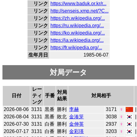
リンク
https://www.baduk.or.kr/r...
リンク
http://senseis.xmp.net/?C...
リンク
https://zh.wikipedia.org/...
リンク
https://ru.wikipedia.org/...
リンク
https://ko.wikipedia.org/...
リンク
https://ja.wikipedia.org/...
リンク
https://fr.wikipedia.org/...
生年月日
1985-06-07
対局データ
レー
対局
日付
ティ
手番
対局相手
結果
ング
2026-08-06
3131
黒番
勝利
李赫
3171
♀
2026-08-04
3131
黒番
敗北
金湊笌
3038
♀
2026-07-30
3131
白番
勝利
金伸英
2937
♀
2026-07-17
3131
白番
勝利
金彩瑛
3203
♀