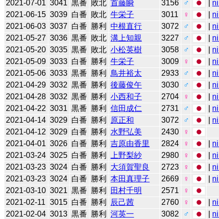
2021-07-01
3041
黒番
敗北
首藤瞬
3156
♂
|
n
2021-06-15
3039
白番
敗北
牛栄子
3011
♀
|
n
2021-06-03
3037
白番
勝利
中根直行
3072
♂
|
n
2021-05-27
3036
黒番
敗北
溝上知親
3227
♂
|
n
2021-05-20
3035
黒番
敗北
小松英樹
3058
♂
|
n
2021-05-09
3033
白番
勝利
牛栄子
3009
♀
|
n
2021-05-06
3033
黒番
勝利
鳥井裕太
2933
♂
|
n
2021-04-29
3032
黒番
勝利
後藤俊午
3030
♂
|
n
2021-04-28
3032
黒番
勝利
小西和子
2704
♀
|
n
2021-04-22
3031
黒番
勝利
信田成仁
2731
♂
|
n
2021-04-14
3029
白番
勝利
原正和
3072
♂
|
n
2021-04-12
3029
白番
勝利
水野弘美
2430
♀
2021-04-01
3026
白番
勝利
吉原由香里
2824
♀
|
n
2021-03-24
3025
白番
勝利
上野梨紗
2980
♀
|
n
2021-03-23
3024
白番
勝利
大須賀聖良
2723
♀
|
n
2021-03-23
3024
白番
勝利
本田真理子
2669
♀
|
n
2021-03-10
3021
黒番
勝利
田村千明
2571
♀
2021-02-11
3015
白番
勝利
辰己茜
2760
♀
|
n
2021-02-04
3013
黒番
勝利
河英一
3082
♂
|
n