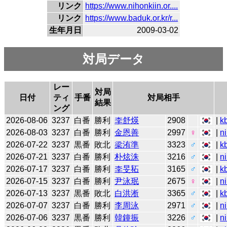
リンク
https://www.nihonkiin.or....
リンク
https://www.baduk.or.kr/r...
生年月日
2009-03-02
対局データ
レー
対局
日付
ティ
手番
対局相手
結果
ング
2026-08-06
3237
白番
勝利
李舒煐
2908
|
k
2026-08-03
3237
白番
勝利
金恩善
2997
♀
|
n
2026-07-22
3237
黒番
敗北
梁洧準
3323
♂
|
k
2026-07-21
3237
白番
勝利
朴炫洙
3216
♂
|
n
2026-07-17
3237
白番
勝利
李旻䄷
3165
♂
|
k
2026-07-15
3237
白番
勝利
尹泳珉
2675
♀
|
n
2026-07-13
3237
黒番
敗北
白洪淅
3365
♂
|
k
2026-07-07
3237
白番
勝利
李周泳
2971
♂
|
n
2026-07-06
3237
黒番
勝利
韓鐘振
3226
♂
|
n