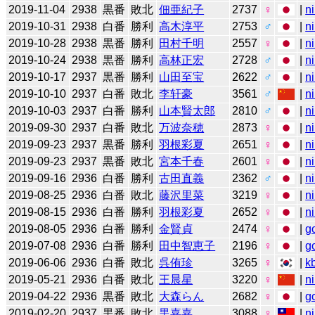
2019-11-04
2938
黒番
敗北
佃亜紀子
2737
♀
|
n
2019-10-31
2938
白番
勝利
高木淳平
2753
♂
|
n
2019-10-28
2938
黒番
勝利
田村千明
2557
♀
|
n
2019-10-24
2938
黒番
勝利
高林正宏
2728
♂
|
n
2019-10-17
2937
黒番
勝利
山田至宝
2622
♂
|
n
2019-10-10
2937
白番
敗北
李轩豪
3561
♂
|
n
2019-10-03
2937
白番
勝利
山本賢太郎
2810
♂
|
n
2019-09-30
2937
白番
敗北
万波奈穂
2873
♀
|
n
2019-09-23
2937
黒番
勝利
羽根彩夏
2651
♀
|
n
2019-09-23
2937
黒番
敗北
宮本千春
2601
♀
|
n
2019-09-16
2936
白番
勝利
古田直義
2362
♂
|
n
2019-08-25
2936
白番
敗北
藤沢里菜
3219
♀
|
n
2019-08-15
2936
白番
勝利
羽根彩夏
2652
♀
|
n
2019-08-05
2936
白番
勝利
金賢貞
2474
♀
|
g
2019-07-08
2936
白番
勝利
田中智恵子
2196
♀
|
g
2019-06-06
2936
白番
敗北
呉侑珍
3265
♀
|
k
2019-05-21
2936
白番
敗北
王晨星
3220
♀
|
n
2019-04-22
2936
黒番
敗北
大森らん
2682
♀
|
g
2019-02-20
2937
黒番
敗北
黒嘉嘉
3088
♀
|
n