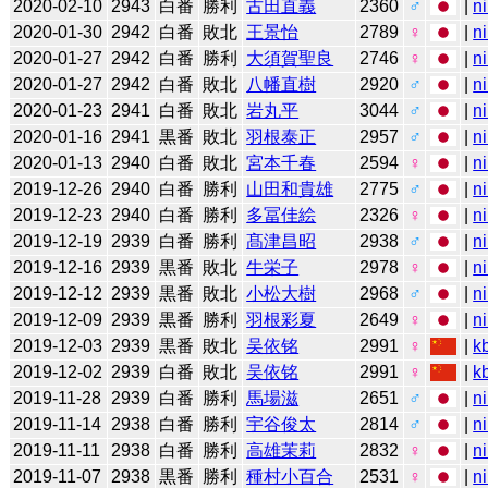
2020-02-10
2943
白番
勝利
古田直義
2360
♂
|
n
2020-01-30
2942
白番
敗北
王景怡
2789
♀
|
n
2020-01-27
2942
白番
勝利
大須賀聖良
2746
♀
|
n
2020-01-27
2942
白番
敗北
八幡直樹
2920
♂
|
n
2020-01-23
2941
白番
敗北
岩丸平
3044
♂
|
n
2020-01-16
2941
黒番
敗北
羽根泰正
2957
♂
|
n
2020-01-13
2940
白番
敗北
宮本千春
2594
♀
|
n
2019-12-26
2940
白番
勝利
山田和貴雄
2775
♂
|
n
2019-12-23
2940
白番
勝利
多冨佳絵
2326
♀
|
n
2019-12-19
2939
白番
勝利
髙津昌昭
2938
♂
|
n
2019-12-16
2939
黒番
敗北
牛栄子
2978
♀
|
n
2019-12-12
2939
黒番
敗北
小松大樹
2968
♂
|
n
2019-12-09
2939
黒番
勝利
羽根彩夏
2649
♀
|
n
2019-12-03
2939
黒番
敗北
吴依铭
2991
♀
|
k
2019-12-02
2939
白番
敗北
吴依铭
2991
♀
|
k
2019-11-28
2939
白番
勝利
馬場滋
2651
♂
|
n
2019-11-14
2938
白番
勝利
宇谷俊太
2814
♂
|
n
2019-11-11
2938
白番
勝利
高雄茉莉
2832
♀
|
n
2019-11-07
2938
黒番
勝利
種村小百合
2531
♀
|
n