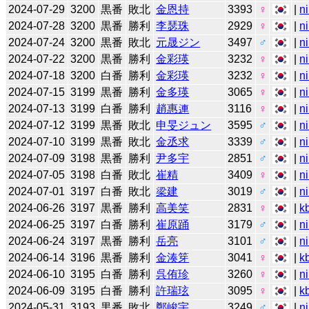
2024-07-29
3200
黒番
敗北
金恩持
3393
♀
|
n
2024-07-28
3200
黒番
勝利
李瑟珠
2929
♀
|
n
2024-07-24
3200
黒番
敗北
元晟ジン
3497
♂
|
n
2024-07-22
3200
黒番
勝利
金彩瑛
3232
♀
|
n
2024-07-18
3200
白番
勝利
金彩瑛
3232
♀
|
n
2024-07-15
3199
黒番
勝利
金多瑛
3065
♀
|
n
2024-07-13
3199
白番
勝利
趙惠連
3116
♀
|
n
2024-07-12
3199
黒番
敗北
申旻ジュン
3595
♂
|
n
2024-07-10
3199
黒番
敗北
金丞求
3339
♂
|
n
2024-07-09
3198
黒番
勝利
尹多宇
2851
♂
|
n
2024-07-05
3198
白番
敗北
崔精
3409
♀
|
n
2024-07-01
3197
白番
敗北
梁建
3019
♂
|
n
2024-06-26
3197
黒番
勝利
高美笑
2831
♀
|
k
2024-06-25
3197
白番
勝利
崔原踊
3179
♂
|
n
2024-06-24
3197
黒番
勝利
岳亮
3101
♂
|
n
2024-06-14
3196
黒番
勝利
金湊笌
3041
♀
|
k
2024-06-10
3195
白番
勝利
呉侑珍
3260
♀
|
n
2024-06-09
3195
白番
勝利
許瑞玹
3095
♀
|
k
2024-05-31
3193
黒番
敗北
鄭峻宇
3249
♂
|
n