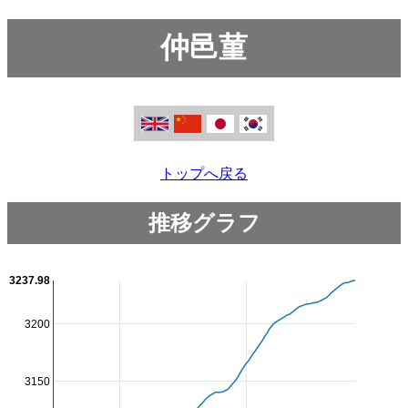
仲邑菫
トップへ戻る
推移グラフ
3237.98
3200
3150