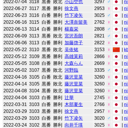
2022-07-04
3118
黒番
敗北
小山空也
3297
♂
|
n
2022-06-27
3117
黒番
勝利
徐文燕
2953
♀
|
n
2022-06-23
3116
白番
勝利
竹下凌矢
3025
♂
|
n
2022-06-16
3115
白番
勝利
大澤奈留美
2762
♀
|
n
2022-06-13
3114
白番
勝利
楊嘉栄
2808
♂
|
n
2022-06-09
3113
黒番
敗北
宮沢吾朗
2821
♂
|
n
2022-06-06
3113
白番
勝利
加藤啓子
2822
♀
|
n
2022-05-22
3110
黒番
敗北
吴依铭
3153
♀
|
k
2022-05-12
3109
黒番
勝利
高雄茉莉
2866
♀
|
n
2022-05-05
3108
白番
勝利
大森らん
2669
♀
|
n
2022-05-02
3107
黒番
敗北
河野臨
3335
♂
|
n
2022-04-16
3105
白番
敗北
藤沢里菜
3260
♀
|
n
2022-04-14
3105
黒番
敗北
藤沢里菜
3260
♀
|
n
2022-04-08
3104
黒番
敗北
藤沢里菜
3260
♀
|
n
2022-04-04
3103
白番
勝利
辻華
2745
♀
|
n
2022-03-31
3103
白番
勝利
木部夏生
2766
♀
|
n
2022-03-29
3103
黒番
勝利
徐文燕
2957
♀
|
n
2022-03-29
3103
白番
勝利
竹下凌矢
3020
♂
|
n
2022-03-24
3102
黒番
勝利
向井千瑛
3025
♀
|
n