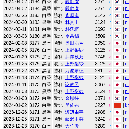
2024-04-02
3184
白番
敗北
嚴動虔
3275
♂
|
n
2024-04-02
3184
黒番
敗北
嚴動虔
3275
♂
|
n
2024-03-25
3183
白番
勝利
崔原進
3142
♂
|
n
2024-03-20
3183
黒番
勝利
林赏圭
3124
♂
|
n
2024-03-11
3181
白番
敗北
朴廷桓
3692
♂
|
n
2024-03-03
3180
黒番
敗北
李昌錫
3509
♂
|
n
2024-02-08
3177
黒番
勝利
奥田あや
2950
♀
|
n
2024-02-05
3176
白番
敗北
上野梨紗
3125
♀
|
n
2024-01-29
3175
黒番
勝利
井澤秋乃
2746
♀
|
n
2024-01-25
3175
黒番
敗北
上野梨紗
3125
♀
|
n
2024-01-22
3175
黒番
勝利
万波奈穂
2811
♀
|
n
2024-01-18
3174
白番
勝利
上野梨紗
3125
♀
|
n
2024-01-11
3173
白番
勝利
謝依旻
3067
♀
|
n
2024-01-08
3173
黒番
勝利
上野梨紗
3124
♀
|
n
2024-01-03
3172
白番
敗北
金恩持
3371
♀
|
n
2024-01-02
3172
白番
敗北
吴依铭
3227
♀
|
k
2023-12-26
3171
黒番
勝利
渡辺由宇
2988
♂
|
n
2023-12-25
3171
黒番
勝利
藤沢里菜
3242
♀
|
n
2023-12-23
3170
白番
勝利
大竹優
3289
♂
|
n