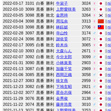
2022-03-17
3101
白番
勝利
牛栄子
3024
♀
|
n
2022-03-10
3099
黒番
勝利
上野愛咲美
3263
♀
|
n
2022-03-05
3098
黒番
敗北
金恩持
3264
♀
|
n
2022-03-04
3098
黒番
勝利
周泓余
3313
♀
|
n
2022-03-03
3098
黒番
勝利
林鈺娗
2706
♀
|
n
2022-02-28
3097
黒番
勝利
寺山怜
3174
♂
|
n
2022-02-24
3096
黒番
勝利
謝依旻
3072
♀
|
n
2022-02-17
3095
白番
敗北
鈴木歩
3065
♀
|
n
2022-02-10
3093
白番
勝利
大森らん
2671
♀
|
n
2022-02-07
3092
白番
敗北
今分太郎
3099
♂
|
n
2022-01-31
3090
黒番
敗北
小林泉美
2903
♀
|
n
2022-01-13
3087
白番
勝利
加藤千笑
2969
♀
|
n
2022-01-06
3085
黒番
勝利
西岡正織
3058
♂
|
n
2021-12-27
3083
黒番
勝利
徐文燕
2959
♀
|
n
2021-12-23
3082
白番
勝利
下地玄昭
2821
♂
|
n
2021-12-02
3077
黒番
勝利
星合志保
2964
♀
|
n
2021-11-29
3076
黒番
勝利
金秀俊
3138
♂
|
n
2021-11-22
3074
黒番
勝利
藤井浩貴
3010
♂
|
n
2021-11-13
3071
黒番
勝利
上野愛咲美
3253
♀
|
n