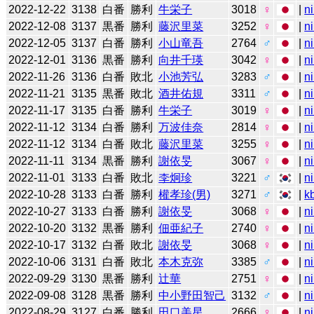
2022-12-22
3138
白番
勝利
牛栄子
3018
♀
|
n
2022-12-08
3137
黒番
勝利
藤沢里菜
3252
♀
|
n
2022-12-05
3137
白番
勝利
小山竜吾
2764
♂
|
n
2022-12-01
3136
黒番
勝利
向井千瑛
3042
♀
|
n
2022-11-26
3136
白番
敗北
小池芳弘
3283
♂
|
n
2022-11-21
3135
黒番
敗北
酒井佑規
3311
♂
|
n
2022-11-17
3135
白番
勝利
牛栄子
3019
♀
|
n
2022-11-12
3134
白番
勝利
万波佳奈
2814
♀
|
n
2022-11-12
3134
白番
敗北
藤沢里菜
3255
♀
|
n
2022-11-11
3134
黒番
勝利
謝依旻
3067
♀
|
n
2022-11-01
3133
白番
敗北
李炯珍
3221
♂
|
n
2022-10-28
3133
白番
勝利
權孝珍(男)
3271
♂
|
k
2022-10-27
3133
白番
勝利
謝依旻
3068
♀
|
n
2022-10-20
3132
黒番
勝利
佃亜紀子
2740
♀
|
n
2022-10-17
3132
白番
敗北
謝依旻
3068
♀
|
n
2022-10-06
3131
白番
敗北
本木克弥
3385
♂
|
n
2022-09-29
3130
黒番
勝利
辻華
2751
♀
|
n
2022-09-08
3128
黒番
勝利
中小野田智己
3132
♂
|
n
2022-08-29
3127
白番
勝利
田口美星
2666
♀
|
n