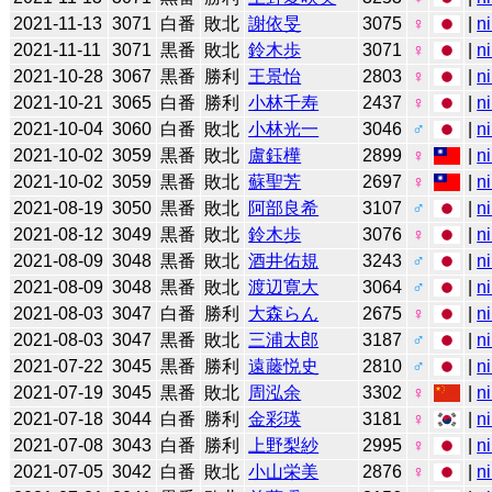
2021-11-13
3071
白番
敗北
謝依旻
3075
♀
|
n
2021-11-11
3071
黒番
敗北
鈴木歩
3071
♀
|
n
2021-10-28
3067
黒番
勝利
王景怡
2803
♀
|
n
2021-10-21
3065
白番
勝利
小林千寿
2437
♀
|
n
2021-10-04
3060
白番
敗北
小林光一
3046
♂
|
n
2021-10-02
3059
黒番
敗北
盧鈺樺
2899
♀
|
n
2021-10-02
3059
黒番
敗北
蘇聖芳
2697
♀
|
n
2021-08-19
3050
黒番
敗北
阿部良希
3107
♂
|
n
2021-08-12
3049
黒番
敗北
鈴木歩
3076
♀
|
n
2021-08-09
3048
黒番
敗北
酒井佑規
3243
♂
|
n
2021-08-09
3048
黒番
敗北
渡辺寛大
3064
♂
|
n
2021-08-03
3047
白番
勝利
大森らん
2675
♀
|
n
2021-08-03
3047
黒番
敗北
三浦太郎
3187
♂
|
n
2021-07-22
3045
黒番
勝利
遠藤悦史
2810
♂
|
n
2021-07-19
3045
黒番
敗北
周泓余
3302
♀
|
n
2021-07-18
3044
白番
勝利
金彩瑛
3181
♀
|
n
2021-07-08
3043
白番
勝利
上野梨紗
2995
♀
|
n
2021-07-05
3042
白番
敗北
小山栄美
2876
♀
|
n