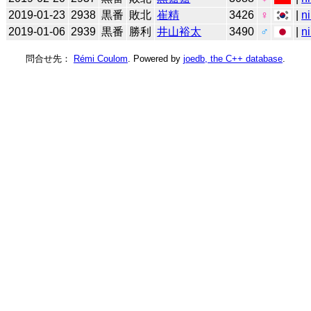
2019-01-23
2938
黒番
敗北
崔精
3426
♀
|
n
2019-01-06
2939
黒番
勝利
井山裕太
3490
♂
|
n
問合せ先：
Rémi Coulom
. Powered by
joedb, the C++ database
.