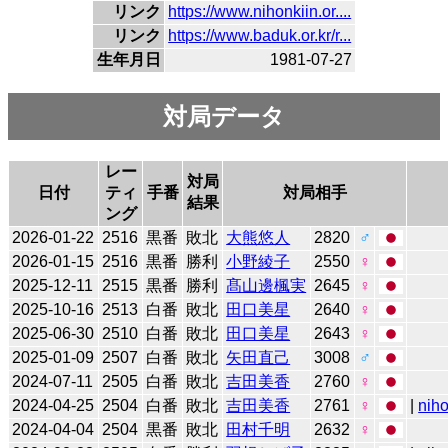
リンク
https://www.nihonkiin.or....
リンク
https://www.baduk.or.kr/r...
生年月日
1981-07-27
対局データ
レー
対局
日付
ティ
手番
対局相手
結果
ング
2026-01-22
2516
黒番
敗北
大熊悠人
2820
♂
2026-01-15
2516
黒番
勝利
小野綾子
2550
♀
2025-12-11
2515
黒番
勝利
髙山邊楓実
2645
♀
2025-10-16
2513
白番
敗北
田口美星
2640
♀
2025-06-30
2510
白番
敗北
田口美星
2643
♀
2025-01-09
2507
白番
敗北
矢田直己
3008
♂
2024-07-11
2505
白番
敗北
吉田美香
2760
♀
2024-04-25
2504
白番
敗北
吉田美香
2761
♀
|
niho
2024-04-04
2504
黒番
敗北
田村千明
2632
♀