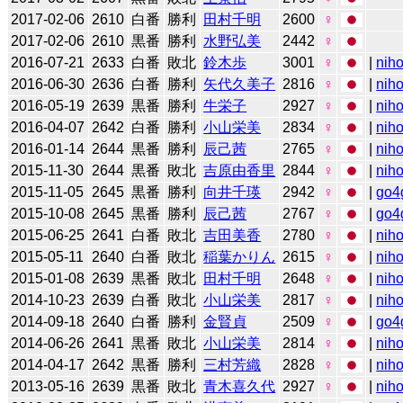
2017-02-06
2610
白番
勝利
田村千明
2600
♀
2017-02-06
2610
黒番
勝利
水野弘美
2442
♀
2016-07-21
2633
白番
敗北
鈴木歩
3001
♀
|
niho
2016-06-30
2636
白番
勝利
矢代久美子
2816
♀
|
niho
2016-05-19
2639
黒番
勝利
牛栄子
2927
♀
|
niho
2016-04-07
2642
白番
勝利
小山栄美
2834
♀
|
niho
2016-01-14
2644
黒番
勝利
辰己茜
2765
♀
|
niho
2015-11-30
2644
黒番
敗北
吉原由香里
2844
♀
|
niho
2015-11-05
2645
黒番
勝利
向井千瑛
2942
♀
|
go4
2015-10-08
2645
黒番
勝利
辰己茜
2767
♀
|
go4
2015-06-25
2641
白番
敗北
吉田美香
2780
♀
|
niho
2015-05-11
2640
白番
敗北
稲葉かりん
2615
♀
|
niho
2015-01-08
2639
黒番
敗北
田村千明
2648
♀
|
niho
2014-10-23
2639
白番
敗北
小山栄美
2817
♀
|
niho
2014-09-18
2640
白番
勝利
金賢貞
2509
♀
|
go4
2014-06-26
2641
黒番
敗北
小山栄美
2814
♀
|
niho
2014-04-17
2642
黒番
勝利
三村芳織
2828
♀
|
niho
2013-05-16
2639
黒番
敗北
青木喜久代
2927
♀
|
niho