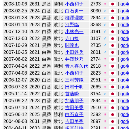
2008-10-06
2631
黒番
勝利
小西和子
2793
♀
|
go4
2008-02-25
2624
白番
敗北
白石勇一
3030
♂
|
go4
2008-01-28
2623
黒番
敗北
柳澤理志
2894
♂
|
go4
2008-01-14
2623
白番
敗北
河野臨
3368
♂
|
go4
2007-12-10
2622
白番
敗北
小林光一
3191
♂
|
go4
2007-12-03
2622
黒番
敗北
寺山怜
3107
♂
|
go4
2007-10-29
2621
黒番
敗北
関達也
2735
♂
|
go4
2007-10-25
2621
白番
敗北
小田鉄兵
2801
♂
|
go4
2007-06-02
2621
白番
敗北
井澤秋乃
2774
♀
|
go4
2007-04-24
2622
黒番
勝利
青木喜久代
2918
♀
|
go4
2007-04-08
2622
白番
敗北
小西和子
2823
♀
|
go4
2006-12-07
2620
白番
敗北
三村芳織
2951
♀
|
go4
2006-07-23
2620
白番
敗北
田村千明
2665
♀
|
go4
2005-11-14
2622
白番
敗北
首藤瞬
3154
♂
|
go4
2005-09-22
2623
白番
敗北
加藤朋子
2844
♀
|
go4
2005-07-10
2624
白番
敗北
吉田美香
2910
♀
|
go4
2005-06-12
2625
黒番
勝利
白石京子
2392
♀
|
go4
2004-08-08
2631
黒番
敗北
吉田美香
2897
♀
|
go4
2004-04-11
2633
黒番
勝利
多冨佳絵
2391
♀
|
go4