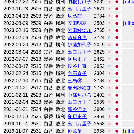
2024-02-22
2505
白番
勝利
羽根しげ子
2285
♀
|
niho
2023-11-13
2505
白番
敗北
出口万里子
2621
♀
2023-04-13
2508
黒番
敗北
辰己茜
2784
♀
2023-03-09
2509
白番
勝利
安田明夏
2503
♀
|
niho
2023-02-16
2509
白番
敗北
岩田紗絵加
2765
♀
2023-02-09
2509
白番
敗北
清成真央
2724
♂
2022-09-29
2512
白番
勝利
伊藤加代子
2019
♀
2022-08-04
2513
黒番
敗北
出口万里子
2625
♀
2022-07-07
2513
黒番
勝利
榊原史子
2462
♀
2022-03-17
2515
黒番
敗北
長谷川直
2852
♂
2022-02-24
2515
白番
勝利
白石京子
2304
♀
2022-02-10
2515
白番
敗北
三島響
2784
♀
2021-10-21
2517
白番
敗北
岩田紗絵加
2732
♀
2021-02-11
2523
白番
勝利
中條ちひろ
2402
♀
2021-02-04
2523
黒番
敗北
出口万里子
2589
♀
2021-01-21
2524
白番
敗北
新谷洋佑
2906
♂
2020-12-03
2525
黒番
勝利
榊原史子
2464
♀
2019-11-14
2531
白番
敗北
出口万里子
2568
♀
2019-11-07
2531
白番
敗北
仲邑菫
2938
♀
|
niho