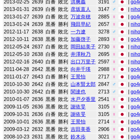
2013-02-25
2639
白番
敗北
洪爽義
3191
♂
|
go4
2013-01-31
2639
白番
敗北
彦坂直人
3147
♂
|
niho
2013-01-27
2639
白番
敗北
万波奈穂
2885
♀
|
go4
2013-01-24
2639
黒番
勝利
飛田早紀
2657
♀
|
niho
2012-11-17
2638
白番
敗北
一力遼
3278
♂
|
niho
2012-10-11
2638
黒番
敗北
加藤啓子
2893
♀
|
go4
2012-05-24
2637
白番
敗北
岡田結美子
2730
♀
|
niho
2012-05-10
2638
白番
敗北
井澤秋乃
2695
♀
|
niho
2012-02-16
2640
白番
勝利
出口万里子
2597
♀
|
niho
2011-04-28
2642
黒番
敗北
向井千瑛
2988
♀
|
go4
2011-01-27
2643
白番
勝利
王景怡
2717
♀
|
go4
2010-10-30
2642
白番
敗北
山本賢太郎
2847
♂
|
go4
2010-10-30
2642
白番
勝利
関達也
2713
♂
|
go4
2010-01-07
2636
黒番
敗北
水戸夕香里
2541
♀
|
go4
2009-11-05
2636
黒番
敗北
謝依旻
3105
♀
|
go4
2009-10-31
2636
白番
敗北
謝依旻
3105
♀
|
go4
2009-10-01
2636
黒番
勝利
王景怡
2714
♀
|
go4
2009-03-12
2632
黒番
敗北
吉田美香
2906
♀
|
go4
2008-10-23
2631
黒番
敗北
鈴木歩
3021
♀
|
go4