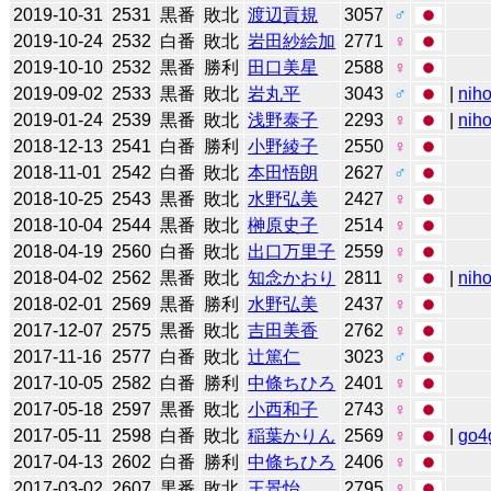
2019-10-31
2531
黒番
敗北
渡辺貢規
3057
♂
2019-10-24
2532
白番
敗北
岩田紗絵加
2771
♀
2019-10-10
2532
黒番
勝利
田口美星
2588
♀
2019-09-02
2533
黒番
敗北
岩丸平
3043
♂
|
niho
2019-01-24
2539
黒番
敗北
浅野泰子
2293
♀
|
niho
2018-12-13
2541
白番
勝利
小野綾子
2550
♀
2018-11-01
2542
白番
敗北
本田悟朗
2627
♂
2018-10-25
2543
黒番
敗北
水野弘美
2427
♀
2018-10-04
2544
黒番
敗北
榊原史子
2514
♀
2018-04-19
2560
白番
敗北
出口万里子
2559
♀
2018-04-02
2562
黒番
敗北
知念かおり
2811
♀
|
niho
2018-02-01
2569
黒番
勝利
水野弘美
2437
♀
2017-12-07
2575
黒番
敗北
吉田美香
2762
♀
2017-11-16
2577
白番
敗北
辻󠄀篤仁
3023
♂
2017-10-05
2582
白番
勝利
中條ちひろ
2401
♀
2017-05-18
2597
黒番
敗北
小西和子
2743
♀
2017-05-11
2598
白番
敗北
稲葉かりん
2569
♀
|
go4
2017-04-13
2602
白番
勝利
中條ちひろ
2406
♀
2017-03-02
2607
黒番
敗北
王景怡
2795
♀