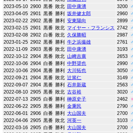
2023-05-10
2900
黒番
敗北
田中康湧
3200
2023-04-05
2901
黒番
勝利
坂井健太郎
2960
2023-02-22
2902
黒番
勝利
安東陽向
2899
2023-02-15
2901
黒番
敗北
マイヤー・フランシス
2742
2023-02-08
2902
白番
敗北
久保勝昭
2987
2023-01-25
2902
黒番
勝利
牛之浜撮雄
2761
2022-11-09
2903
黒番
敗北
田中康湧
3193
2022-10-12
2904
黒番
敗北
山﨑吉廣
2653
2022-10-06
2904
白番
勝利
中野奨也
2990
2022-10-06
2904
黒番
勝利
大川拓也
3050
2022-09-21
2904
黒番
敗北
辻󠄀篤仁
3149
2022-09-07
2904
黒番
勝利
石井新蔵
2563
2022-08-10
2905
黒番
敗北
古谷裕
3020
2022-07-13
2905
白番
勝利
榊原史子
2462
2022-06-22
2905
黒番
勝利
金秉民
2790
2022-06-01
2906
白番
勝利
大山国夫
2700
2022-04-06
2905
黒番
敗北
河英一
3103
2022-03-16
2905
白番
勝利
大山国夫
2700