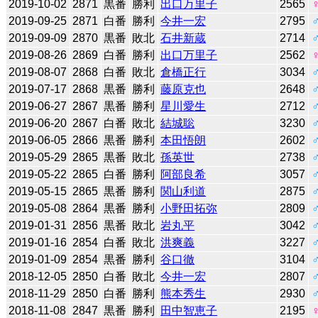
2019-10-02
2871
黒番
勝利
出口万里子
2565
2019-09-25
2871
白番
勝利
今井一宏
2795
2019-09-09
2870
黒番
敗北
石井新蔵
2714
2019-08-26
2869
白番
勝利
出口万里子
2562
2019-08-07
2868
白番
敗北
倉橋正行
3034
2019-07-17
2868
黒番
勝利
藤原克也
2648
2019-06-27
2867
黒番
勝利
星川愛生
2712
2019-06-20
2867
白番
敗北
結城聡
3230
2019-06-05
2866
黒番
勝利
本田悟朗
2602
2019-05-29
2865
黒番
敗北
孫英世
2738
2019-05-22
2865
白番
勝利
阿部良希
3057
2019-05-15
2865
黒番
勝利
関山利道
2875
2019-05-08
2864
黒番
勝利
小野田拓弥
2809
2019-01-31
2856
黒番
敗北
岩丸平
3042
2019-01-16
2854
白番
敗北
洪爽義
3227
2019-01-09
2854
黒番
勝利
谷口徹
3104
2018-12-05
2850
白番
敗北
今井一宏
2807
2018-11-29
2850
白番
勝利
熊本秀生
2930
2018-11-08
2847
黒番
勝利
田中智恵子
2195