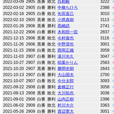
2022-03-09
2905
黒番
敗北
呉柏毅
3222
2022-03-02
2905
白番
勝利
中條ちひろ
2388
2022-02-16
2905
白番
敗北
矢田直己
3010
2022-02-10
2905
黒番
敗北
小県真樹
3113
2022-01-26
2906
黒番
勝利
髙嶋武
2741
2021-12-22
2906
白番
勝利
木和田一臣
2837
2021-12-15
2906
黒番
敗北
今村俊也
3116
2021-11-26
2906
黒番
敗北
中野奨也
3001
2021-11-15
2906
白番
敗北
西岡正織
3059
2021-11-03
2907
白番
勝利
湯川光久
3047
2021-10-27
2907
白番
敗北
稲葉かりん
2563
2021-10-20
2907
黒番
勝利
勝間史朗
2643
2021-10-13
2907
白番
勝利
大山国夫
2700
2021-10-07
2907
白番
敗北
今分太郎
3093
2021-09-22
2908
白番
勝利
倉橋正行
3058
2021-09-13
2908
黒番
敗北
大川拓也
3036
2021-09-01
2908
白番
勝利
山内正樹
2396
2021-06-02
2909
白番
敗北
村川大介
3363
2021-05-26
2909
白番
勝利
渡辺寛大
3051