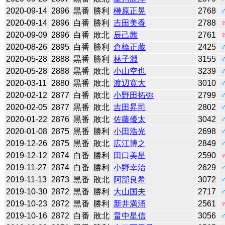
2020-09-14
2896
黒番
勝利
榊原正晃
2768
2020-09-14
2896
白番
勝利
吉田美香
2788
2020-09-09
2896
白番
敗北
辰己茜
2761
2020-08-26
2895
白番
勝利
倉橋正蔵
2425
2020-05-28
2888
黒番
勝利
林子淵
3155
2020-05-28
2888
黒番
敗北
小山空也
3239
2020-03-11
2880
黒番
敗北
渡辺寛大
3010
2020-02-12
2877
白番
敗北
小野田拓弥
2799
2020-02-05
2877
黒番
敗北
吉田昇司
2802
2020-01-22
2876
黒番
敗北
佐藤優太
3042
2020-01-08
2875
黒番
勝利
小田浩光
2698
2019-12-26
2875
黒番
敗北
広江博之
2849
2019-12-12
2874
白番
勝利
田口美星
2590
2019-11-27
2874
白番
勝利
小野幸治
2629
2019-11-13
2873
黒番
敗北
阿部良希
3072
2019-10-30
2872
黒番
勝利
大山国夫
2717
2019-10-23
2872
黒番
勝利
新井満涌
2561
2019-10-16
2872
白番
敗北
畠中星信
3056