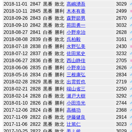
2018-11-01
2847
黒番
敗北
髙嶋湧吾
3029
2018-10-11
2845
黒番
勝利
木本有香
2499
2018-09-26
2843
白番
敗北
森野節男
2670
2018-09-10
2842
黒番
敗北
苑田勇一
3032
2018-08-27
2841
白番
勝利
小野幸治
2628
2018-08-08
2839
白番
敗北
呉柏毅
3161
2018-07-18
2838
白番
勝利
水野弘美
2430
2018-07-12
2837
白番
敗北
佐田篤史
3232
2018-06-27
2836
白番
敗北
西山静佳
2705
2018-06-06
2835
白番
勝利
小野幸治
2626
2018-05-16
2834
白番
勝利
三根康弘
2834
2018-02-28
2829
黒番
敗北
出雲哲也
2719
2018-02-21
2828
黒番
勝利
端山省三
2250
2018-02-14
2828
白番
敗北
瀬戸大樹
3292
2018-01-10
2826
白番
勝利
小田浩光
2744
2017-12-06
2824
白番
勝利
高橋功
2368
2017-11-09
2822
白番
敗北
伊藤健良
2914
2017-11-06
2822
黒番
敗北
辻󠄀篤仁
3023
2017-10-25
2822
白番
敗北
姜ミ侯
3029