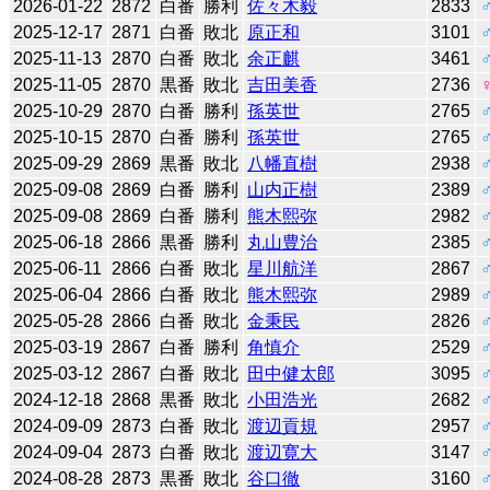
2026-01-22
2872
白番
勝利
佐々木毅
2833
2025-12-17
2871
白番
敗北
原正和
3101
2025-11-13
2870
白番
敗北
余正麒
3461
2025-11-05
2870
黒番
敗北
吉田美香
2736
2025-10-29
2870
白番
勝利
孫英世
2765
2025-10-15
2870
白番
勝利
孫英世
2765
2025-09-29
2869
黒番
敗北
八幡直樹
2938
2025-09-08
2869
白番
勝利
山内正樹
2389
2025-09-08
2869
白番
勝利
熊木熙弥
2982
2025-06-18
2866
黒番
勝利
丸山豊治
2385
2025-06-11
2866
白番
敗北
星川航洋
2867
2025-06-04
2866
白番
敗北
熊木熙弥
2989
2025-05-28
2866
白番
敗北
金秉民
2826
2025-03-19
2867
白番
勝利
角慎介
2529
2025-03-12
2867
白番
敗北
田中健太郎
3095
2024-12-18
2868
黒番
敗北
小田浩光
2682
2024-09-09
2873
白番
敗北
渡辺貢規
2957
2024-09-04
2873
白番
敗北
渡辺寛大
3147
2024-08-28
2873
黒番
敗北
谷口徹
3160