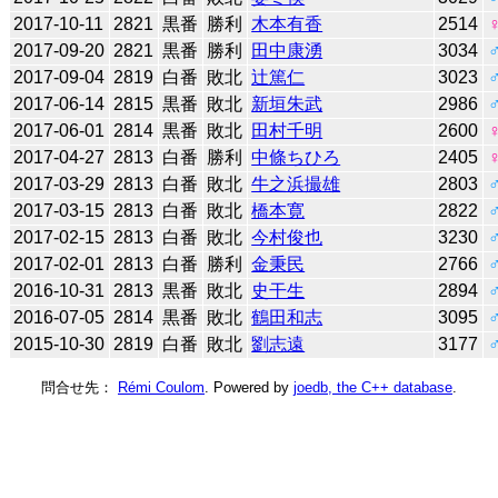
2017-10-11
2821
黒番
勝利
木本有香
2514
2017-09-20
2821
黒番
勝利
田中康湧
3034
2017-09-04
2819
白番
敗北
辻󠄀篤仁
3023
2017-06-14
2815
黒番
敗北
新垣朱武
2986
2017-06-01
2814
黒番
敗北
田村千明
2600
2017-04-27
2813
白番
勝利
中條ちひろ
2405
2017-03-29
2813
白番
敗北
牛之浜撮雄
2803
2017-03-15
2813
白番
敗北
橋本寛
2822
2017-02-15
2813
白番
敗北
今村俊也
3230
2017-02-01
2813
白番
勝利
金秉民
2766
2016-10-31
2813
黒番
敗北
史干生
2894
2016-07-05
2814
黒番
敗北
鶴田和志
3095
2015-10-30
2819
白番
敗北
劉志遠
3177
問合せ先：
Rémi Coulom
. Powered by
joedb, the C++ database
.