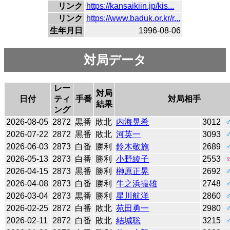
リンク
https://kansaikiin.jp/kis...
リンク
https://www.baduk.or.kr/r...
生年月日
1996-08-06
対局データ
レー
対局
日付
ティ
手番
対局相手
結果
ング
2026-08-05
2872
黒番
敗北
内海晃希
3012
2026-07-22
2872
黒番
敗北
河英一
3093
2026-06-03
2873
白番
勝利
鈴木敬施
2689
2026-05-13
2873
白番
勝利
小野綾子
2553
2026-04-15
2873
黒番
勝利
榊原正晃
2692
2026-04-08
2873
白番
勝利
牛之浜撮雄
2748
2026-03-04
2873
黒番
勝利
星川航洋
2860
2026-02-25
2872
白番
敗北
苑田勇一
2980
2026-02-11
2872
白番
敗北
結城聡
3215