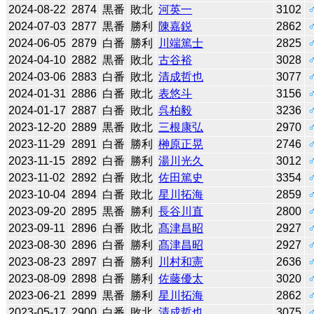
2024-08-22
2874
黒番
敗北
河英一
3102
2024-07-03
2877
黒番
勝利
陳嘉鋭
2862
2024-06-05
2879
白番
勝利
川端篤士
2825
2024-04-10
2882
黒番
敗北
古谷裕
3028
2024-03-06
2883
白番
敗北
清成哲也
3077
2024-01-31
2886
白番
敗北
表悠斗
3156
2024-01-17
2887
白番
敗北
呉柏毅
3236
2023-12-20
2889
黒番
敗北
三根康弘
2970
2023-11-29
2891
白番
勝利
榊原正晃
2746
2023-11-15
2892
白番
勝利
湯川光久
3012
2023-11-02
2892
白番
敗北
佐田篤史
3354
2023-10-04
2894
白番
敗北
星川拓海
2859
2023-09-20
2895
黒番
勝利
長谷川直
2800
2023-09-11
2896
白番
敗北
髙津昌昭
2927
2023-08-30
2896
白番
勝利
髙津昌昭
2927
2023-08-23
2897
白番
勝利
川村和憲
2636
2023-08-09
2898
白番
勝利
佐藤優太
3020
2023-06-21
2899
黒番
勝利
星川拓海
2862
2023-05-17
2900
白番
敗北
清成哲也
3075