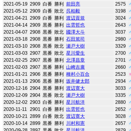
2021-05-19
2909
白番
勝利
前田亮
2575
2021-05-12
2909
白番
敗北
呉柏毅
3198
2021-04-21
2909
白番
勝利
渡辺貢規
3024
2021-04-14
2909
黒番
勝利
出雲哲也
2643
2021-04-07
2908
黒番
敗北
國澤大斗
3037
2021-03-18
2908
黒番
勝利
石田篤司
2980
2021-03-10
2908
黒番
敗北
瀬戸大樹
3329
2021-03-03
2907
黒番
敗北
星川愛生
2700
2021-02-25
2907
黒番
勝利
北澤昌章
2701
2021-02-03
2907
黒番
勝利
山﨑吉廣
2660
2021-01-21
2906
黒番
勝利
種村小百合
2523
2021-01-13
2906
黒番
勝利
坂井健太郎
2934
2020-12-16
2904
黒番
勝利
渡辺寛大
3033
2020-12-09
2904
黒番
敗北
瀬戸大樹
3335
2020-12-02
2903
白番
勝利
星川航洋
2880
2020-11-11
2901
白番
勝利
出雲哲也
2652
2020-10-21
2899
白番
敗北
渡辺寛大
3028
2020-10-14
2899
黒番
勝利
川村和憲
2657
2020-09-28
2897
黒番
敗北
星川航洋
2879