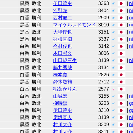
黒番
敗北
伊田篤史
3363
♂
|
n
黒番
敗北
河野臨
3404
♂
|
n
白番
勝利
西村慶二
2909
♂
|
n
黒番
勝利
マイケルレドモンド
3010
♂
|
n
黒番
敗北
大場惇也
3151
♂
|
n
黒番
勝利
羽根直樹
3337
♂
|
n
白番
勝利
今村俊也
3142
♂
|
n
白番
勝利
本田邦久
3006
♂
黒番
敗北
山田規三生
3139
♂
|
n
白番
敗北
藤井秀哉
3134
♂
白番
勝利
橋本寛
2826
♂
黒番
勝利
鈴木敬施
2712
♂
白番
勝利
稲葉かりん
2577
♀
白番
敗北
山城宏
3155
♂
|
n
白番
敗北
柳時熏
3203
♂
|
g
白番
勝利
伊田篤史
3310
♂
|
g
黒番
敗北
彦坂直人
3139
♂
|
n
黒番
敗北
村川大介
3309
♂
|
n
白番
敗北
村川大介
3311
♂
|
g