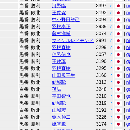
白番
勝利
河野臨
3397
♂
|
n
黒番
敗北
王銘琬
3193
♂
|
n
黒番
勝利
中小野田智己
3094
♂
|
g
黒番
勝利
羽根泰正
2939
♂
|
n
白番
敗北
藤村洋輔
3074
♂
|
g
黒番
勝利
マイケルレドモンド
2991
♂
|
n
白番
敗北
羽根直樹
3299
♂
|
n
黒番
勝利
仲邑信也
3057
♂
|
g
黒番
勝利
王銘琬
3190
♂
|
g
黒番
敗北
羽根直樹
3295
♂
|
g
黒番
勝利
山田規三生
3160
♂
|
n
黒番
敗北
結城聡
3313
♂
|
n
白番
敗北
孫喆
3248
♂
|
g
白番
勝利
平田智也
3210
♂
|
g
黒番
勝利
結城聡
3319
♂
|
n
白番
敗北
山城宏
3191
♂
|
n
白番
敗北
鈴木伸二
3226
♂
|
g
黒番
勝利
姚智騰
3174
♂
|
g