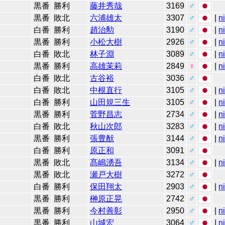
黒番
勝利
藤井秀哉
3169
♂
黒番
敗北
六浦雄太
3307
♂
|
n
白番
勝利
趙治勲
3190
♂
|
n
黒番
勝利
小松大樹
2926
♂
|
n
白番
敗北
林子淵
3089
♂
|
n
黒番
勝利
高雄茉莉
2849
♀
|
n
白番
敗北
古谷裕
3036
♂
白番
敗北
中根直行
3105
♂
|
n
白番
勝利
山田規三生
3105
♂
|
n
黒番
勝利
菅野昌志
2734
♂
|
n
白番
敗北
秋山次郎
3283
♂
|
n
黒番
勝利
張豊猷
3144
♂
|
n
白番
勝利
原正和
3091
♂
黒番
敗北
髙嶋湧吾
3134
♂
|
n
黒番
敗北
瀬戸大樹
3272
♂
白番
勝利
保田翔太
2903
♂
|
n
黒番
勝利
榊原正晃
2742
♂
黒番
勝利
今村善彰
2950
♂
|
n
黒番
勝利
山城宏
3064
♂
|
n