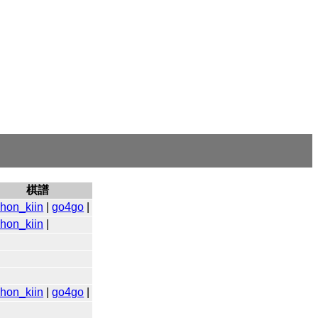
棋譜
ihon_kiin
|
go4go
|
ihon_kiin
|
ihon_kiin
|
go4go
|