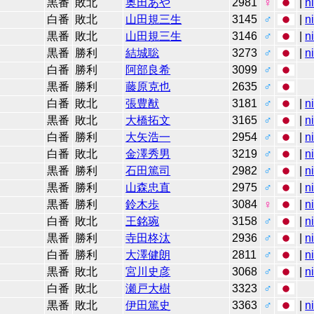
黒番
敗北
奥田あや
2981
♀
|
n
白番
敗北
山田規三生
3145
♂
|
n
黒番
敗北
山田規三生
3146
♂
|
n
黒番
勝利
結城聡
3273
♂
|
n
白番
勝利
阿部良希
3099
♂
黒番
勝利
藤原克也
2635
♂
白番
敗北
張豊猷
3181
♂
|
n
黒番
敗北
大橋拓文
3165
♂
|
n
白番
勝利
大矢浩一
2954
♂
|
n
白番
敗北
金澤秀男
3219
♂
|
n
黒番
勝利
石田篤司
2982
♂
|
n
黒番
勝利
山森忠直
2975
♂
|
n
黒番
勝利
鈴木歩
3084
♀
|
n
白番
敗北
王銘琬
3158
♂
|
n
黒番
勝利
寺田柊汰
2936
♂
|
n
白番
勝利
大澤健朗
2811
♂
|
n
黒番
敗北
宮川史彦
3068
♂
|
n
白番
敗北
瀬戸大樹
3323
♂
黒番
敗北
伊田篤史
3363
♂
|
n