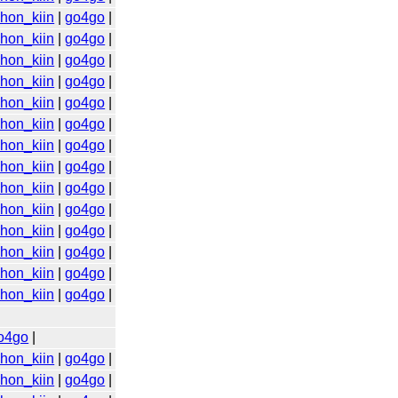
ihon_kiin
|
go4go
|
ihon_kiin
|
go4go
|
ihon_kiin
|
go4go
|
ihon_kiin
|
go4go
|
ihon_kiin
|
go4go
|
ihon_kiin
|
go4go
|
ihon_kiin
|
go4go
|
ihon_kiin
|
go4go
|
ihon_kiin
|
go4go
|
ihon_kiin
|
go4go
|
ihon_kiin
|
go4go
|
ihon_kiin
|
go4go
|
ihon_kiin
|
go4go
|
ihon_kiin
|
go4go
|
o4go
|
ihon_kiin
|
go4go
|
ihon_kiin
|
go4go
|