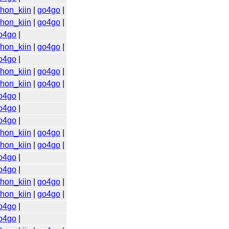
ihon_kiin
|
go4go
|
ihon_kiin
|
go4go
|
o4go
|
ihon_kiin
|
go4go
|
o4go
|
ihon_kiin
|
go4go
|
ihon_kiin
|
go4go
|
o4go
|
o4go
|
o4go
|
ihon_kiin
|
go4go
|
ihon_kiin
|
go4go
|
o4go
|
o4go
|
ihon_kiin
|
go4go
|
ihon_kiin
|
go4go
|
o4go
|
o4go
|