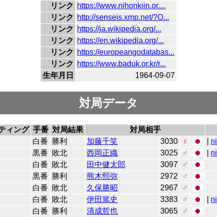
リンク
https://www.nihonkiin.or....
リンク
http://senseis.xmp.net/?O...
リンク
https://ja.wikipedia.org/...
リンク
https://en.wikipedia.org/...
リンク
https://europeangodatabas...
リンク
https://www.baduk.or.kr/r...
生年月日
1964-09-07
対局データ
ティング
手番
対局結果
対局相手
白番
勝利
加藤千笑
3030
♀
|
n
黒番
敗北
西岡正織
3025
♂
|
n
白番
敗北
田中健太郎
3097
♂
黒番
勝利
熊木熙弥
2972
♂
白番
敗北
久保勝昭
2967
♂
白番
敗北
伊田篤史
3383
♂
|
n
白番
勝利
清成哲也
3065
♂