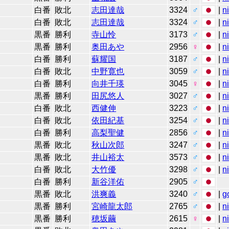
白番
敗北
志田達哉
3324
♂
|
n
白番
敗北
志田達哉
3324
♂
|
n
黒番
勝利
寺山怜
3173
♂
|
n
黒番
勝利
奥田あや
2956
♀
|
n
白番
勝利
蘇耀国
3187
♂
|
n
白番
敗北
中野寛也
3059
♂
|
n
白番
勝利
向井千瑛
3045
♀
|
n
黒番
勝利
田尻悠人
3027
♂
|
n
白番
敗北
西健伸
3223
♂
|
n
白番
敗北
依田紀基
3254
♂
|
n
白番
勝利
高梨聖健
2856
♂
|
n
黒番
敗北
秋山次郎
3247
♂
|
n
黒番
敗北
井山裕太
3573
♂
|
n
白番
敗北
大竹優
3298
♂
|
n
白番
勝利
新谷洋佑
2905
♂
黒番
敗北
洪爽義
3240
♂
|
g
黒番
勝利
宮崎龍太郎
2765
♂
|
n
黒番
勝利
穂坂繭
2615
♀
|
n