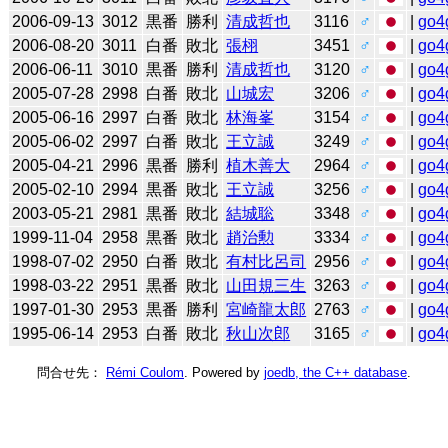
2006-09-13
3012
黒番
勝利
清成哲也
3116
♂
|
go4
2006-08-20
3011
白番
敗北
張栩
3451
♂
|
go4
2006-06-11
3010
黒番
勝利
清成哲也
3120
♂
|
go4
2005-07-28
2998
白番
敗北
山城宏
3206
♂
|
go4
2005-06-16
2997
白番
敗北
林海峯
3154
♂
|
go4
2005-06-02
2997
白番
敗北
王立誠
3249
♂
|
go4
2005-04-21
2996
黒番
勝利
植木善大
2964
♂
|
go4
2005-02-10
2994
黒番
敗北
王立誠
3256
♂
|
go4
2003-05-21
2981
黒番
敗北
結城聡
3348
♂
|
go4
1999-11-04
2958
黒番
敗北
趙治勲
3334
♂
|
go4
1998-07-02
2950
白番
敗北
有村比呂司
2956
♂
|
go4
1998-03-22
2951
黒番
敗北
山田規三生
3263
♂
|
go4
1997-01-30
2953
黒番
勝利
宮崎龍太郎
2763
♂
|
go4
1995-06-14
2953
白番
敗北
秋山次郎
3165
♂
|
go4
問合せ先：
Rémi Coulom
. Powered by
joedb, the C++ database
.