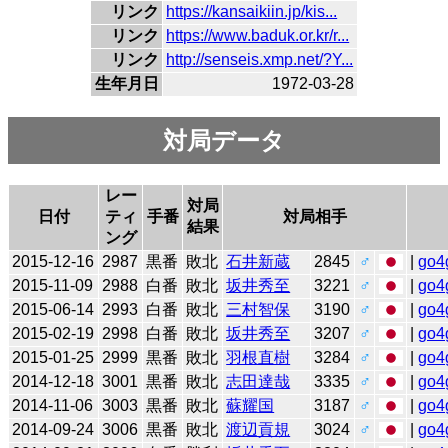
リンク
https://kansaikiin.jp/kis...
リンク
https://www.baduk.or.kr/r...
リンク
http://senseis.xmp.net/?Y...
生年月日
1972-03-28
対局データ
レー
対局
日付
ティ
手番
対局相手
結果
ング
2015-12-16
2987
黒番
敗北
石井新蔵
2845
♂
|
go4
2015-11-09
2988
白番
敗北
坂井秀至
3221
♂
|
go4
2015-06-14
2993
白番
敗北
三村智保
3190
♂
|
go4
2015-02-19
2998
白番
敗北
坂井秀至
3207
♂
|
go4
2015-01-25
2999
黒番
敗北
羽根直樹
3284
♂
|
go4
2014-12-18
3001
黒番
敗北
志田達哉
3335
♂
|
go4
2014-11-06
3003
黒番
敗北
蘇耀国
3187
♂
|
go4
2014-09-24
3006
黒番
敗北
渡辺貢規
3024
♂
|
go4