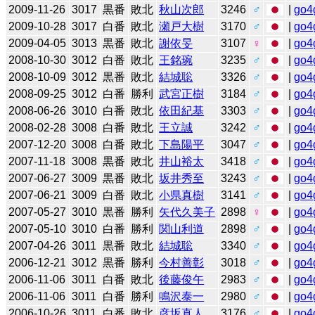
2009-11-26
3017
黒番
敗北
秋山次郎
3246
♂
|
go4
2009-10-28
3017
白番
敗北
瀬戸大樹
3170
♂
|
go4
2009-04-05
3013
黒番
敗北
謝依旻
3107
♀
|
go4
2008-10-30
3012
白番
敗北
王銘琬
3235
♂
|
go4
2008-10-09
3012
黒番
敗北
結城聡
3326
♂
|
go4
2008-09-25
3012
白番
勝利
武宮正樹
3184
♂
|
go4
2008-06-26
3010
白番
敗北
依田紀基
3303
♂
|
go4
2008-02-28
3008
白番
敗北
王立誠
3242
♂
|
go4
2007-12-20
3008
白番
敗北
下島陽平
3047
♂
|
go4
2007-11-18
3008
黒番
敗北
井山裕太
3418
♂
|
go4
2007-06-27
3009
黒番
敗北
坂井秀至
3243
♂
|
go4
2007-06-21
3009
白番
敗北
小県真樹
3141
♂
|
go4
2007-05-27
3010
黒番
勝利
矢代久美子
2898
♀
|
go4
2007-05-10
3010
白番
勝利
関山利道
2898
♂
|
go4
2007-04-26
3011
黒番
敗北
結城聡
3340
♂
|
go4
2006-12-21
3012
黒番
勝利
今村善彰
3018
♂
|
go4
2006-11-06
3011
白番
敗北
後藤俊午
2983
♂
|
go4
2006-11-06
3011
白番
勝利
鳴沢泰一
2980
♂
|
go4
2006-10-26
3011
白番
敗北
彦坂直人
3176
♂
|
go4