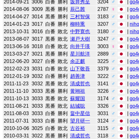
2014-09-21
3006
白番
勝利
坂井秀至
3204
♂
|
go4
2014-08-06
3009
黒番
勝利
辰己茜
2787
♀
|
go4
2014-04-27
3014
黒番
勝利
三村智保
3183
♂
|
go4
2014-01-23
3017
白番
勝利
柳時熏
3207
♂
|
niho
2013-10-31
3016
白番
敗北
中野寛也
3180
♂
|
niho
2013-08-07
3017
黒番
敗北
瀬戸大樹
3247
♂
|
go4
2013-06-16
3018
白番
敗北
向井千瑛
3003
♀
|
go4
2013-03-27
3021
黒番
勝利
星川航洋
2889
♂
|
go4
2012-06-20
3027
白番
敗北
余正麒
3225
♂
|
go4
2012-02-23
3031
白番
敗北
山下敬吾
3379
♂
|
go4
2012-01-19
3032
白番
勝利
趙善津
3222
♂
|
go4
2011-11-23
3032
黒番
敗北
清成哲也
3141
♂
|
go4
2011-11-10
3033
黒番
勝利
黄翊祖
3226
♂
|
go4
2011-10-13
3033
黒番
敗北
蘇耀国
3174
♂
|
go4
2011-08-21
3033
黒番
敗北
結城聡
3326
♂
|
go4
2011-08-03
3033
白番
勝利
畠中星信
3031
♂
|
go4
2011-07-31
3033
白番
勝利
望月研一
3124
♂
|
go4
2010-10-06
3025
白番
敗北
古谷裕
3115
♂
|
go4
2010-03-31
3022
黒番
勝利
清成哲也
3118
♂
|
go4