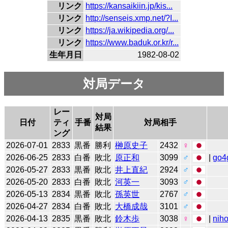
リンク
https://kansaikiin.jp/kis...
リンク
http://senseis.xmp.net/?I...
リンク
https://ja.wikipedia.org/...
リンク
https://www.baduk.or.kr/r...
生年月日
1982-08-02
対局データ
レー
対局
日付
ティ
手番
対局相手
結果
ング
2026-07-01
2833
黒番
勝利
榊原史子
2432
♀
2026-06-25
2833
白番
敗北
原正和
3099
♂
|
go4
2026-05-27
2833
黒番
敗北
井上直紀
2924
♂
2026-05-20
2833
白番
敗北
河英一
3093
♂
2026-05-13
2834
黒番
敗北
孫英世
2767
♂
2026-04-27
2834
白番
敗北
大橋成哉
3101
♂
2026-04-13
2835
黒番
敗北
鈴木歩
3038
♀
|
niho