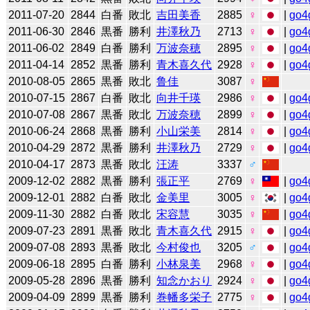
2011-07-20
2844
白番
敗北
吉田美香
2885
♀
|
go4
2011-06-30
2846
黒番
勝利
井澤秋乃
2713
♀
|
go4
2011-06-02
2849
白番
勝利
万波奈穂
2895
♀
|
go4
2011-04-14
2852
黒番
勝利
青木喜久代
2928
♀
|
go4
2010-08-05
2865
黒番
敗北
鲁佳
3087
♀
2010-07-15
2867
白番
敗北
向井千瑛
2986
♀
|
go4
2010-07-08
2867
黒番
敗北
万波奈穂
2899
♀
|
go4
2010-06-24
2868
黒番
勝利
小山栄美
2814
♀
|
go4
2010-04-29
2872
黒番
勝利
井澤秋乃
2729
♀
|
go4
2010-04-17
2873
黒番
敗北
汪涛
3337
♂
2009-12-02
2882
黒番
勝利
張正平
2769
♀
|
go4
2009-12-01
2882
白番
敗北
金美里
3005
♀
|
go4
2009-11-30
2882
白番
敗北
宋容慧
3035
♀
|
go4
2009-07-23
2891
黒番
敗北
青木喜久代
2915
♀
|
go4
2009-07-08
2893
黒番
敗北
今村俊也
3205
♂
|
go4
2009-06-18
2895
白番
勝利
小林泉美
2968
♀
|
go4
2009-05-28
2896
黒番
勝利
知念かおり
2924
♀
|
go4
2009-04-09
2899
黒番
勝利
巻幡多栄子
2775
♀
|
go4