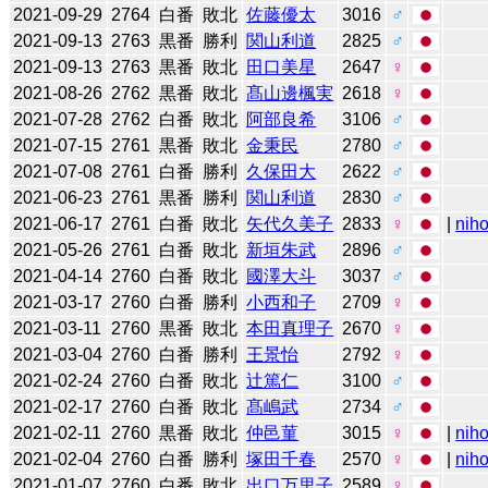
2021-09-29
2764
白番
敗北
佐藤優太
3016
♂
2021-09-13
2763
黒番
勝利
関山利道
2825
♂
2021-09-13
2763
黒番
敗北
田口美星
2647
♀
2021-08-26
2762
黒番
敗北
髙山邊楓実
2618
♀
2021-07-28
2762
白番
敗北
阿部良希
3106
♂
2021-07-15
2761
黒番
敗北
金秉民
2780
♂
2021-07-08
2761
白番
勝利
久保田大
2622
♂
2021-06-23
2761
黒番
勝利
関山利道
2830
♂
2021-06-17
2761
白番
敗北
矢代久美子
2833
♀
|
niho
2021-05-26
2761
白番
敗北
新垣朱武
2896
♂
2021-04-14
2760
白番
敗北
國澤大斗
3037
♂
2021-03-17
2760
白番
勝利
小西和子
2709
♀
2021-03-11
2760
黒番
敗北
本田真理子
2670
♀
2021-03-04
2760
白番
勝利
王景怡
2792
♀
2021-02-24
2760
白番
敗北
辻󠄀篤仁
3100
♂
2021-02-17
2760
白番
敗北
髙嶋武
2734
♂
2021-02-11
2760
黒番
敗北
仲邑菫
3015
♀
|
niho
2021-02-04
2760
白番
勝利
塚田千春
2570
♀
|
niho
2021-01-07
2760
白番
敗北
出口万里子
2589
♀