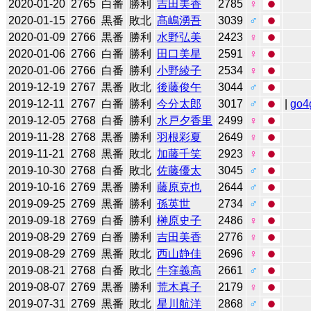
2020-01-20
2765
白番
勝利
吉田美香
2785
♀
2020-01-15
2766
黒番
敗北
髙嶋湧吾
3039
♂
2020-01-09
2766
黒番
勝利
水野弘美
2423
♀
2020-01-06
2766
白番
勝利
田口美星
2591
♀
2020-01-06
2766
白番
勝利
小野綾子
2534
♀
2019-12-19
2767
黒番
敗北
後藤俊午
3044
♂
2019-12-11
2767
白番
勝利
今分太郎
3017
♂
|
go4
2019-12-05
2768
白番
勝利
水戸夕香里
2499
♀
2019-11-28
2768
黒番
勝利
羽根彩夏
2649
♀
2019-11-21
2768
黒番
敗北
加藤千笑
2923
♀
2019-10-30
2768
白番
敗北
佐藤優太
3045
♂
2019-10-16
2769
黒番
勝利
藤原克也
2644
♂
2019-09-25
2769
黒番
勝利
孫英世
2734
♂
2019-09-18
2769
白番
勝利
榊原史子
2486
♀
2019-08-29
2769
白番
勝利
吉田美香
2776
♀
2019-08-29
2769
黒番
敗北
西山静佳
2696
♀
2019-08-21
2768
白番
敗北
牛窪義高
2661
♂
2019-08-07
2769
黒番
勝利
荒木真子
2179
♀
2019-07-31
2769
黒番
敗北
星川航洋
2868
♂