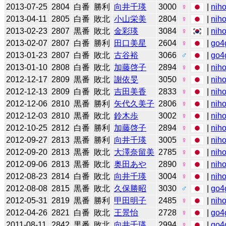
2013-07-25
2804
白番
勝利
向井千瑛
3000
♀
|
niho
2013-04-11
2805
白番
敗北
小山栄美
2804
♀
|
niho
2013-02-23
2807
黒番
敗北
金彩瑛
3084
♀
|
niho
2013-02-07
2807
白番
勝利
田口美星
2604
♀
|
go4
2013-01-23
2807
白番
敗北
古谷裕
3066
♂
|
go4
2013-01-10
2808
白番
敗北
加藤啓子
2894
♀
|
niho
2012-12-17
2809
黒番
敗北
謝依旻
3050
♀
|
niho
2012-12-13
2809
白番
敗北
吉田美香
2833
♀
|
niho
2012-12-06
2810
黒番
勝利
矢代久美子
2806
♀
|
niho
2012-12-03
2810
黒番
敗北
鈴木歩
3002
♀
|
niho
2012-10-25
2812
白番
勝利
加藤啓子
2894
♀
|
niho
2012-09-27
2813
黒番
勝利
向井千瑛
3005
♀
|
niho
2012-09-20
2813
黒番
敗北
大澤奈留美
2785
♀
|
niho
2012-09-06
2813
黒番
敗北
奥田あや
2890
♀
|
niho
2012-08-23
2814
白番
敗北
向井千瑛
3004
♀
|
niho
2012-08-08
2815
黒番
敗北
久保勝昭
3030
♂
|
go4
2012-05-31
2819
黒番
勝利
甲田明子
2485
♀
|
niho
2012-04-26
2821
白番
敗北
王景怡
2728
♀
|
go4
2011-08-11
2842
黒番
敗北
向井千瑛
2994
♀
|
go4