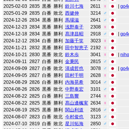
2025-02-03
2835
黒番
勝利
鈴川七海
2611
♀
|
go4
2025-01-29
2835
白番
敗北
西健伸
3214
♂
2024-12-26
2834
黒番
勝利
馬場滋
2641
♂
2024-12-23
2834
黒番
勝利
浅野泰子
2308
♀
2024-12-18
2834
黒番
勝利
髙津昌昭
2918
♂
|
go4
2024-12-12
2834
白番
勝利
加藤千笑
3023
♀
2024-11-21
2832
黒番
勝利
田中智恵子
2192
♀
2024-10-21
2830
黒番
敗北
鈴木歩
3041
♀
|
niho
2024-09-11
2827
白番
勝利
金秉民
2815
♂
2024-09-09
2827
白番
敗北
清成哲也
3078
♂
|
go4
2024-09-05
2827
白番
勝利
田村千明
2628
♀
2024-08-29
2826
白番
勝利
内海晃希
3014
♂
2024-08-26
2826
黒番
敗北
中野泰宏
3101
♂
2024-08-22
2825
白番
勝利
三島響
2744
♀
2024-08-22
2825
黒番
勝利
髙山邊楓実
2634
♀
2024-08-19
2825
黒番
勝利
関山利道
2816
♂
2024-08-07
2823
白番
敗北
今村俊也
3123
♂
2024-07-10
2819
白番
敗北
星川拓海
2850
♂