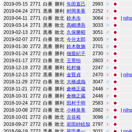
2019-05-15
2771
白番
勝利
矢田直己
2993
♂
2019-04-24
2771
黒番
勝利
村岡美香
2252
♀
2019-04-11
2771
白番
敗北
鈴木歩
3064
♀
|
niho
2019-03-14
2771
黒番
敗北
髙嶋湧吾
3033
♂
2019-02-13
2771
黒番
敗北
久保勝昭
3051
♂
2019-02-07
2771
白番
敗北
今分太郎
3005
♂
2019-01-30
2772
黒番
勝利
鈴木敬施
2701
♂
2019-01-24
2772
白番
勝利
佃亜紀子
2730
♀
2019-01-17
2772
白番
敗北
王景怡
2803
♀
2018-12-19
2772
黒番
勝利
松村修
2247
♂
2018-12-13
2772
黒番
勝利
金賢貞
2470
♀
|
niho
2018-11-29
2772
白番
敗北
大橋成哉
3047
♂
2018-11-21
2772
白番
勝利
倉橋正蔵
2446
♂
2018-10-31
2772
白番
勝利
倉橋正蔵
2446
♂
2018-10-24
2772
白番
勝利
田村千明
2583
♀
2018-10-08
2772
白番
敗北
小林泉美
2882
♀
|
niho
2018-10-01
2772
白番
敗北
古谷裕
3096
♂
2018-09-27
2772
白番
敗北
岩田紗絵加
2797
♀
2018-09-19
2772
黒番
敗北
苑田勇一
3031
♂
|
go4