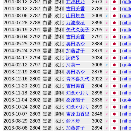
2014-08-12
2787
白番
勝利
井澤秋乃
2673
♀
|
go4
2014-08-12
2787
白番
勝利
吉田美香
2788
♀
|
go4
2014-08-06
2787
白番
敗北
山田規喜
3009
♂
|
go4
2014-07-28
2788
白番
敗北
万波奈穂
2896
♀
|
niho
2014-06-19
2791
黒番
勝利
矢代久美子
2795
♀
|
go4
2014-06-04
2792
白番
勝利
吉田美香
2791
♀
|
go4
2014-05-25
2793
白番
敗北
奥田あや
2884
♀
|
niho
2014-05-24
2793
黒番
勝利
加藤啓子
2879
♀
|
niho
2014-04-17
2794
黒番
敗北
謝依旻
3034
♀
|
niho
2014-02-12
2797
白番
敗北
河英一
3006
♂
|
go4
2013-12-19
2800
黒番
勝利
奥田あや
2876
♀
|
niho
2013-12-16
2800
黒番
敗北
青木喜久代
2922
♀
|
niho
2013-11-20
2801
白番
敗北
吉田美香
2804
♀
|
niho
2013-11-18
2802
黒番
勝利
知念かおり
2896
♀
|
niho
2013-11-04
2802
黒番
勝利
桑原陽子
2836
♀
|
go4
2013-10-24
2802
白番
敗北
知念かおり
2899
♀
|
niho
2013-10-07
2803
黒番
勝利
吉原由香里
2846
♀
|
niho
2013-08-29
2803
黒番
敗北
鈴木歩
3002
♀
|
niho
2013-08-08
2804
黒番
敗北
加藤啓子
2894
♀
|
niho