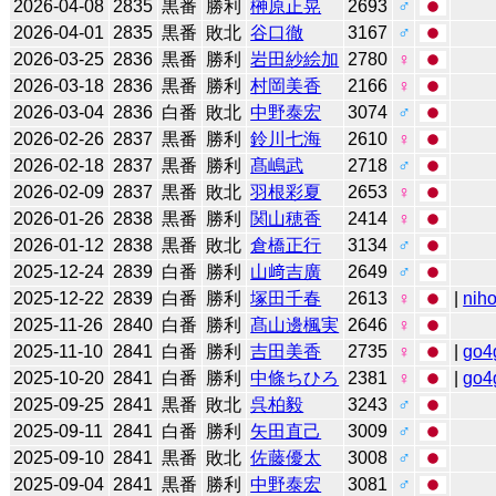
2026-04-08
2835
黒番
勝利
榊原正晃
2693
♂
2026-04-01
2835
黒番
敗北
谷口徹
3167
♂
2026-03-25
2836
黒番
勝利
岩田紗絵加
2780
♀
2026-03-18
2836
黒番
勝利
村岡美香
2166
♀
2026-03-04
2836
白番
敗北
中野泰宏
3074
♂
2026-02-26
2837
黒番
勝利
鈴川七海
2610
♀
2026-02-18
2837
黒番
勝利
髙嶋武
2718
♂
2026-02-09
2837
黒番
敗北
羽根彩夏
2653
♀
2026-01-26
2838
黒番
勝利
関山穂香
2414
♀
2026-01-12
2838
黒番
敗北
倉橋正行
3134
♂
2025-12-24
2839
白番
勝利
山﨑吉廣
2649
♂
2025-12-22
2839
白番
勝利
塚田千春
2613
♀
|
niho
2025-11-26
2840
白番
勝利
髙山邊楓実
2646
♀
2025-11-10
2841
白番
勝利
吉田美香
2735
♀
|
go4
2025-10-20
2841
白番
勝利
中條ちひろ
2381
♀
|
go4
2025-09-25
2841
黒番
敗北
呉柏毅
3243
♂
2025-09-11
2841
白番
勝利
矢田直己
3009
♂
2025-09-10
2841
黒番
敗北
佐藤優太
3008
♂
2025-09-04
2841
黒番
勝利
中野泰宏
3081
♂