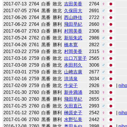
2017-07-13
2764
白番
敗北
吉田美香
2764
♀
2017-07-05
2764
黒番
敗北
久保田大
2691
♂
2017-06-26
2764
黒番
勝利
西山静佳
2722
♀
2017-06-22
2764
白番
勝利
飛田早紀
2660
♀
2017-06-07
2763
白番
勝利
村岡美香
2306
♀
2017-05-24
2762
白番
敗北
新垣朱武
2986
♂
2017-04-26
2761
黒番
勝利
橋本寛
2822
♂
2017-03-22
2759
白番
敗北
村岡美香
2315
♀
2017-03-16
2759
白番
敗北
出口万里子
2565
♀
2017-03-08
2759
白番
敗北
本田邦久
3006
♂
2017-03-01
2759
白番
敗北
山﨑吉廣
2677
♂
2017-02-16
2759
黒番
敗北
洪清泉
3034
♂
2017-02-09
2759
白番
敗北
牛栄子
2926
♀
|
niho
2017-01-30
2760
白番
勝利
新井満涌
2630
♀
2017-01-30
2760
黒番
勝利
飛田早紀
2655
♀
2017-01-25
2760
白番
敗北
矢田直己
2993
♂
2017-01-12
2760
白番
勝利
榊原史子
2542
♀
|
niho
2017-01-06
2760
黒番
勝利
水野弘美
2442
♀
2016-12-08
2760
黒番
敗北
奥田あや
2898
♀
|
niho