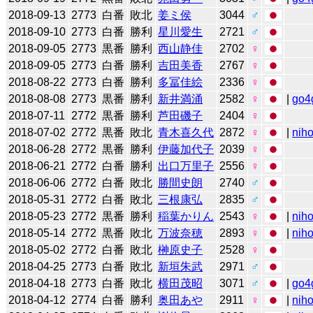
2018-09-13
2773
白番
敗北
姜ミ侯
3044
♂
2018-09-10
2773
白番
勝利
星川愛生
2721
♂
2018-09-05
2773
黒番
勝利
西山静佳
2702
♀
2018-09-05
2773
白番
勝利
吉田美香
2767
♀
2018-08-22
2773
白番
勝利
多冨佳絵
2336
♀
2018-08-08
2773
黒番
勝利
新井満涌
2582
♀
|
go4
2018-07-11
2772
黒番
勝利
芦田磯子
2404
♀
2018-07-02
2772
黒番
敗北
青木喜久代
2872
♀
|
niho
2018-06-28
2772
黒番
勝利
伊藤加代子
2039
♀
2018-06-21
2772
白番
勝利
出口万里子
2556
♀
2018-06-06
2772
白番
敗北
勝間史朗
2740
♂
2018-05-31
2772
白番
敗北
三根康弘
2835
♂
2018-05-23
2772
黒番
勝利
稲葉かりん
2543
♀
|
niho
2018-05-14
2772
黒番
敗北
万波奈穂
2893
♀
|
niho
2018-05-02
2772
白番
敗北
榊原史子
2528
♀
2018-04-25
2773
白番
敗北
新垣朱武
2971
♂
2018-04-18
2773
白番
敗北
横田茂昭
3071
♂
|
go4
2018-04-12
2774
白番
勝利
奥田あや
2911
♀
|
niho