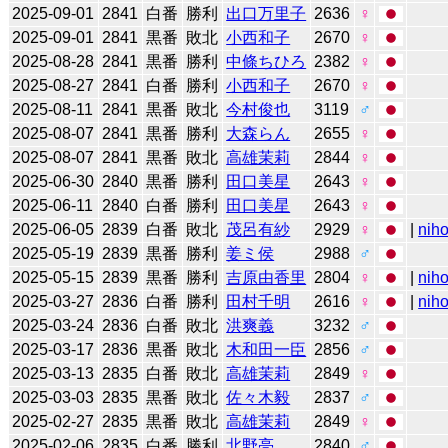
2025-09-01
2841
白番
勝利
出口万里子
2636
♀
2025-09-01
2841
黒番
敗北
小西和子
2670
♀
2025-08-28
2841
黒番
勝利
中條ちひろ
2382
♀
2025-08-27
2841
白番
勝利
小西和子
2670
♀
2025-08-11
2841
黒番
敗北
今村俊也
3119
♂
2025-08-07
2841
黒番
勝利
大森らん
2655
♀
2025-08-07
2841
黒番
敗北
高雄茉莉
2844
♀
2025-06-30
2840
黒番
勝利
田口美星
2643
♀
2025-06-11
2840
白番
勝利
田口美星
2643
♀
2025-06-05
2839
白番
敗北
茂呂有紗
2929
♀
|
niho
2025-05-19
2839
黒番
勝利
姜ミ侯
2988
♂
2025-05-15
2839
黒番
勝利
吉原由香里
2804
♀
|
niho
2025-03-27
2836
白番
勝利
田村千明
2616
♀
|
niho
2025-03-24
2836
白番
敗北
洪爽義
3232
♂
2025-03-17
2836
黒番
敗北
木和田一臣
2856
♂
2025-03-13
2835
白番
敗北
高雄茉莉
2849
♀
2025-03-03
2835
黒番
敗北
佐々木毅
2837
♂
2025-02-27
2835
黒番
敗北
高雄茉莉
2849
♀
2025-02-06
2835
白番
勝利
北野亮
2840
♂