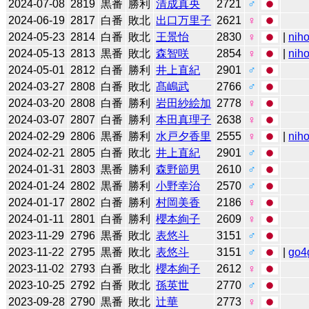
2024-07-08
2819
黒番
勝利
清成真央
2721
♂
2024-06-19
2817
白番
敗北
出口万里子
2621
♀
2024-05-23
2814
白番
敗北
王景怡
2830
♀
|
niho
2024-05-13
2813
黒番
敗北
森智咲
2854
♀
|
niho
2024-05-01
2812
白番
勝利
井上直紀
2901
♂
2024-03-27
2808
白番
敗北
髙嶋武
2766
♂
2024-03-20
2808
白番
勝利
岩田紗絵加
2778
♀
2024-03-07
2807
白番
勝利
本田真理子
2638
♀
2024-02-29
2806
黒番
勝利
水戸夕香里
2555
♀
|
niho
2024-02-21
2805
白番
敗北
井上直紀
2901
♂
2024-01-31
2803
黒番
勝利
森野節男
2610
♂
2024-01-24
2802
黒番
勝利
小野幸治
2570
♂
2024-01-17
2802
白番
勝利
村岡美香
2186
♀
2024-01-11
2801
白番
勝利
櫻本絢子
2609
♀
2023-11-29
2796
黒番
敗北
表悠斗
3151
♂
2023-11-22
2795
黒番
敗北
表悠斗
3151
♂
|
go4
2023-11-02
2793
白番
敗北
櫻本絢子
2612
♀
2023-10-25
2792
白番
敗北
孫英世
2770
♂
2023-09-28
2790
黒番
敗北
辻華
2773
♀