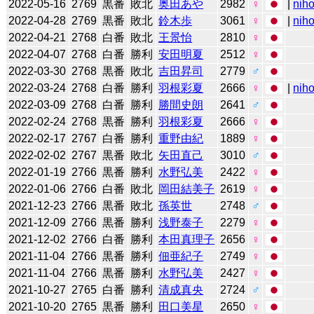
2022-05-16
2769
黒番
敗北
奥田あや
2982
♀
|
niho
2022-04-28
2769
黒番
敗北
鈴木歩
3061
♀
|
niho
2022-04-21
2768
白番
敗北
王景怡
2810
♀
2022-04-07
2768
白番
勝利
安田明夏
2512
♀
2022-03-30
2768
黒番
敗北
吉田昇司
2779
♂
2022-03-24
2768
白番
勝利
羽根彩夏
2666
♀
|
niho
2022-03-09
2768
白番
勝利
勝間史朗
2641
♂
2022-02-24
2768
黒番
勝利
羽根彩夏
2666
♀
2022-02-17
2767
白番
勝利
重野由紀
1889
♀
2022-02-02
2767
黒番
敗北
矢田直己
3010
♂
2022-01-19
2766
黒番
勝利
水野弘美
2422
♀
2022-01-06
2766
白番
敗北
岡田結美子
2619
♀
2021-12-23
2766
黒番
敗北
孫英世
2748
♂
2021-12-09
2766
黒番
勝利
浅野泰子
2279
♀
2021-12-02
2766
白番
勝利
本田真理子
2656
♀
2021-11-04
2766
黒番
勝利
佃亜紀子
2749
♀
2021-11-04
2766
黒番
勝利
水野弘美
2427
♀
2021-10-27
2765
白番
勝利
清成真央
2724
♂
2021-10-20
2765
黒番
勝利
田口美星
2650
♀