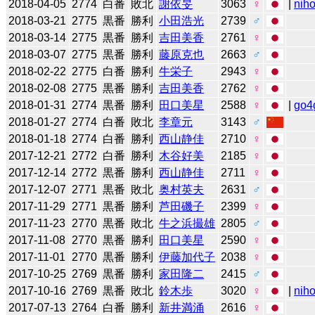
2018-04-05
2774
白番
敗北
謝依旻
3063
♀
|
niho
2018-03-21
2775
黒番
勝利
小田浩光
2739
♂
2018-03-14
2775
黒番
勝利
吉田美香
2761
♀
2018-03-07
2775
黒番
勝利
藤原克也
2663
♂
2018-02-22
2775
白番
勝利
牛栄子
2943
♀
2018-02-08
2775
黒番
勝利
吉田美香
2762
♀
2018-01-31
2774
黒番
勝利
田口美星
2588
♀
|
go4
2018-01-27
2774
白番
敗北
李章元
3143
♂
2018-01-18
2774
白番
勝利
西山静佳
2710
♀
2017-12-21
2772
白番
勝利
木谷好美
2185
♀
2017-12-14
2772
黒番
勝利
西山静佳
2711
♀
2017-12-07
2771
黒番
敗北
奥村英夫
2631
♂
2017-11-29
2771
黒番
勝利
芦田磯子
2399
♀
2017-11-23
2770
黒番
敗北
牛之浜撮雄
2805
♂
2017-11-08
2770
黒番
勝利
田口美星
2590
♀
2017-11-01
2770
黒番
勝利
伊藤加代子
2038
♀
2017-10-25
2769
黒番
勝利
家田隆二
2415
♂
2017-10-16
2769
黒番
敗北
鈴木歩
3020
♀
|
niho
2017-07-13
2764
白番
勝利
新井満涌
2616
♀