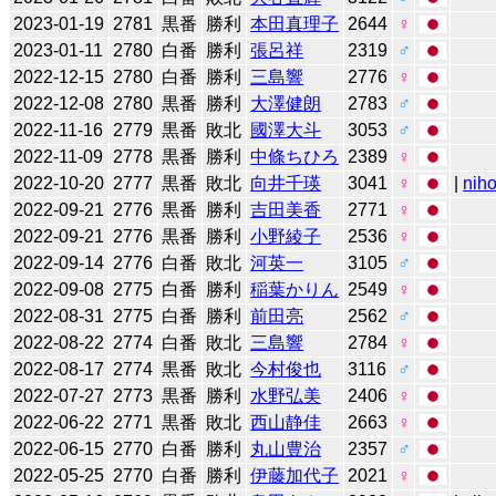
2023-01-19
2781
黒番
勝利
本田真理子
2644
♀
2023-01-11
2780
白番
勝利
張呂祥
2319
♂
2022-12-15
2780
白番
勝利
三島響
2776
♀
2022-12-08
2780
黒番
勝利
大澤健朗
2783
♂
2022-11-16
2779
黒番
敗北
國澤大斗
3053
♂
2022-11-09
2778
黒番
勝利
中條ちひろ
2389
♀
2022-10-20
2777
黒番
敗北
向井千瑛
3041
♀
|
niho
2022-09-21
2776
黒番
勝利
吉田美香
2771
♀
2022-09-21
2776
黒番
勝利
小野綾子
2536
♀
2022-09-14
2776
白番
敗北
河英一
3105
♂
2022-09-08
2775
白番
勝利
稲葉かりん
2549
♀
2022-08-31
2775
白番
勝利
前田亮
2562
♂
2022-08-22
2774
白番
敗北
三島響
2784
♀
2022-08-17
2774
黒番
敗北
今村俊也
3116
♂
2022-07-27
2773
黒番
勝利
水野弘美
2406
♀
2022-06-22
2771
黒番
敗北
西山静佳
2663
♀
2022-06-15
2770
白番
勝利
丸山豊治
2357
♂
2022-05-25
2770
白番
勝利
伊藤加代子
2021
♀