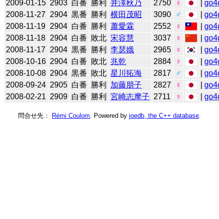
2009-01-15
2903
白番
勝利
井澤秋乃
2750
♀
|
go4
2008-11-27
2904
黒番
勝利
横田茂昭
3090
♂
|
go4
2008-11-19
2904
白番
勝利
蕭愛霖
2552
♀
|
go4
2008-11-18
2904
白番
敗北
宋容慧
3037
♀
|
go4
2008-11-17
2904
黒番
勝利
李瑟娥
2965
♀
|
go4
2008-10-16
2904
白番
敗北
兆乾
2884
♀
|
go4
2008-10-08
2904
黒番
敗北
星川拓海
2817
♂
|
go4
2008-09-24
2905
白番
勝利
加藤朋子
2827
♀
|
go4
2008-02-21
2909
白番
勝利
宮崎志摩子
2711
♀
|
go4
問合せ先：
Rémi Coulom
. Powered by
joedb, the C++ database
.