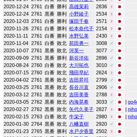
2020-12-24
2761
白番
勝利
高雄茉莉
2836
♀
2020-12-24
2761
黒番
勝利
小野綾子
2534
♀
2020-12-03
2761
白番
勝利
塚田千春
2571
♀
2020-11-26
2761
白番
勝利
松本奈代子
2154
♀
2020-11-11
2761
白番
勝利
水野弘美
2430
♀
2020-11-04
2761
白番
敗北
苑田勇一
3008
♂
2020-10-07
2761
黒番
敗北
河英一
3077
♂
2020-09-09
2761
黒番
勝利
新谷洋佑
2896
♂
2020-08-24
2760
白番
敗北
大川拓也
3010
♂
2020-07-15
2760
白番
敗北
飛田早紀
2624
♀
2020-04-02
2761
黒番
敗北
吉田昇司
2799
♂
2020-03-25
2761
黒番
敗北
長谷川直
2906
♂
2020-03-12
2761
黒番
敗北
吉田美香
2788
♀
2020-03-05
2762
黒番
敗北
内海晃希
3033
♂
|
go4
2020-02-27
2762
黒番
敗北
矢代久美子
2827
♀
|
niho
2020-02-15
2763
白番
敗北
牛栄子
2980
♀
|
niho
2020-01-30
2764
黒番
敗北
八幡直樹
2920
♂
2020-01-23
2765
黒番
勝利
水戸夕香里
2502
♀