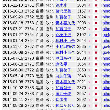
2016-11-10
2761
黒番
敗北
鈴木歩
3004
♀
|
niho
2016-10-13
2762
白番
敗北
藤沢里菜
3157
♀
|
niho
2016-09-29
2762
黒番
勝利
加藤啓子
2824
♀
|
niho
2016-08-18
2763
白番
敗北
青木喜久代
2903
♀
|
niho
2016-07-21
2764
白番
勝利
加藤朋子
2807
♀
|
niho
2016-01-27
2764
白番
敗北
倉橋正行
3102
♂
|
go4
2016-01-14
2764
白番
敗北
種村小百合
2644
♀
|
niho
2015-11-04
2767
白番
勝利
小野田拓弥
2835
♂
|
go4
2015-10-08
2767
白番
敗北
種村小百合
2644
♀
|
go4
2015-07-16
2770
白番
敗北
奥田あや
2888
♀
|
niho
2015-06-18
2771
黒番
敗北
謝依旻
3064
♀
|
niho
2015-06-06
2772
白番
敗北
加藤啓子
2850
♀
|
niho
2015-05-14
2773
黒番
勝利
向井千瑛
2943
♀
|
niho
2015-01-08
2778
黒番
敗北
青木喜久代
2921
♀
|
niho
2014-10-02
2783
黒番
敗北
加藤啓子
2870
♀
|
niho
2014-09-24
2783
白番
敗北
向井千瑛
2957
♀
|
niho
2014-09-11
2784
黒番
敗北
鈴木歩
2992
♀
|
niho
2014-08-28
2786
白番
敗北
知念かおり
2886
♀
|
niho