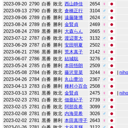
2023-09-20
2790
白番
敗北
西山静佳
2654
♀
2023-09-13
2790
白番
敗北
倉橋正行
3104
♂
2023-09-06
2789
白番
勝利
遠藤隆博
2624
♂
2023-08-24
2789
白番
勝利
金賢貞
2469
♀
2023-08-24
2789
黒番
勝利
大森らん
2665
♀
2023-07-12
2787
白番
敗北
渡辺寛大
3132
♂
2023-06-29
2787
白番
勝利
安田明夏
2502
♀
2023-06-21
2786
黒番
勝利
荒木真子
2142
♀
2023-06-07
2786
黒番
敗北
結城聡
3276
♂
2023-05-24
2785
白番
勝利
本田悟朗
2509
♂
2023-05-08
2784
白番
敗北
藤沢里菜
3244
♀
|
niho
2023-04-26
2784
白番
勝利
丸山豊治
2367
♂
2023-04-13
2783
白番
勝利
種村小百合
2508
♀
2023-03-13
2781
黒番
敗北
金賢貞
2475
♀
|
niho
2023-02-23
2781
白番
敗北
佃亜紀子
2739
♀
2023-02-15
2781
白番
敗北
阿部良希
3099
♂
2023-02-08
2781
白番
敗北
内海晃希
3026
♂
2023-02-02
2781
黒番
勝利
本田真理子
2643
♀
2023-01-26
2781
白番
敗北
大谷直輝
3122
♂