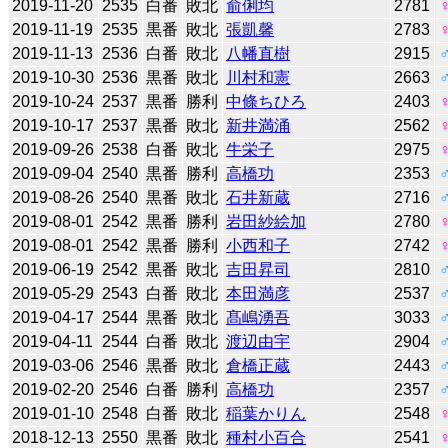
2019-11-20
2535
白番
敗北
俞俐均
2781
2019-11-19
2535
黒番
敗北
張凱馨
2783
2019-11-13
2536
白番
敗北
八幡直樹
2915
2019-10-30
2536
黒番
敗北
川村和憲
2663
2019-10-24
2537
黒番
勝利
中條ちひろ
2403
2019-10-17
2537
黒番
敗北
新井満涌
2562
2019-09-26
2538
白番
敗北
牛栄子
2975
2019-09-04
2540
黒番
勝利
高橋功
2353
2019-08-26
2540
黒番
敗北
石井新蔵
2716
2019-08-01
2542
黒番
勝利
岩田紗絵加
2780
2019-08-01
2542
黒番
勝利
小西和子
2742
2019-06-19
2542
黒番
敗北
吉田昇司
2810
2019-05-29
2543
白番
敗北
本田満彦
2537
2019-04-17
2544
黒番
敗北
髙嶋湧吾
3033
2019-04-11
2544
白番
敗北
渡辺由宇
2904
2019-03-06
2546
黒番
敗北
倉橋正蔵
2443
2019-02-20
2546
白番
勝利
高橋功
2357
2019-01-10
2548
白番
敗北
稲葉かりん
2548
2018-12-13
2550
黒番
敗北
種村小百合
2541