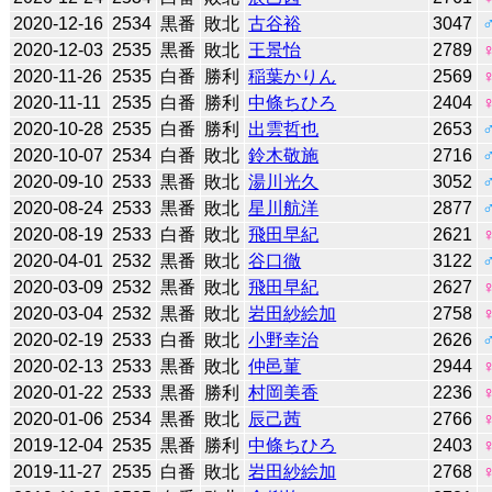
2020-12-16
2534
黒番
敗北
古谷裕
3047
2020-12-03
2535
黒番
敗北
王景怡
2789
2020-11-26
2535
白番
勝利
稲葉かりん
2569
2020-11-11
2535
白番
勝利
中條ちひろ
2404
2020-10-28
2535
白番
勝利
出雲哲也
2653
2020-10-07
2534
白番
敗北
鈴木敬施
2716
2020-09-10
2533
黒番
敗北
湯川光久
3052
2020-08-24
2533
黒番
敗北
星川航洋
2877
2020-08-19
2533
白番
敗北
飛田早紀
2621
2020-04-01
2532
黒番
敗北
谷口徹
3122
2020-03-09
2532
黒番
敗北
飛田早紀
2627
2020-03-04
2532
黒番
敗北
岩田紗絵加
2758
2020-02-19
2533
白番
敗北
小野幸治
2626
2020-02-13
2533
黒番
敗北
仲邑菫
2944
2020-01-22
2533
黒番
勝利
村岡美香
2236
2020-01-06
2534
黒番
敗北
辰己茜
2766
2019-12-04
2535
黒番
勝利
中條ちひろ
2403
2019-11-27
2535
白番
敗北
岩田紗絵加
2768