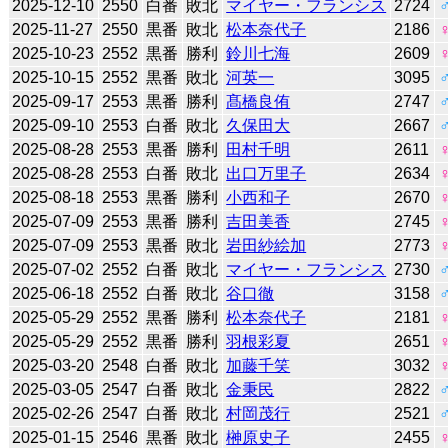
2025-12-10
2550
白番
敗北
マイヤー・フランシス
2724
2025-11-27
2550
黒番
敗北
松本奈代子
2186
2025-10-23
2552
黒番
勝利
鈴川七海
2609
2025-10-15
2552
黒番
敗北
河英一
3095
2025-09-17
2553
黒番
勝利
髙橋良侑
2747
2025-09-10
2553
白番
敗北
久保田大
2667
2025-08-28
2553
黒番
勝利
田村千明
2611
2025-08-28
2553
白番
敗北
出口万里子
2634
2025-08-18
2553
黒番
勝利
小西和子
2670
2025-07-09
2553
黒番
勝利
吉田美香
2745
2025-07-09
2553
黒番
敗北
岩田紗絵加
2773
2025-07-02
2552
白番
敗北
マイヤー・フランシス
2730
2025-06-18
2552
白番
敗北
谷口徹
3158
2025-05-29
2552
黒番
勝利
松本奈代子
2181
2025-05-29
2552
黒番
勝利
羽根彩夏
2651
2025-03-20
2548
白番
敗北
加藤千笑
3032
2025-03-05
2547
白番
敗北
金秉民
2822
2025-02-26
2547
白番
敗北
村岡茂行
2521
2025-01-15
2546
黒番
敗北
榊原史子
2455