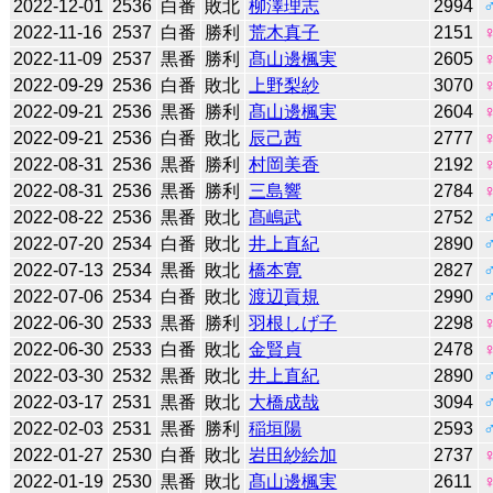
2022-12-01
2536
白番
敗北
柳澤理志
2994
2022-11-16
2537
白番
勝利
荒木真子
2151
2022-11-09
2537
黒番
勝利
髙山邊楓実
2605
2022-09-29
2536
白番
敗北
上野梨紗
3070
2022-09-21
2536
黒番
勝利
髙山邊楓実
2604
2022-09-21
2536
白番
敗北
辰己茜
2777
2022-08-31
2536
黒番
勝利
村岡美香
2192
2022-08-31
2536
黒番
勝利
三島響
2784
2022-08-22
2536
黒番
敗北
髙嶋武
2752
2022-07-20
2534
白番
敗北
井上直紀
2890
2022-07-13
2534
黒番
敗北
橋本寛
2827
2022-07-06
2534
白番
敗北
渡辺貢規
2990
2022-06-30
2533
黒番
勝利
羽根しげ子
2298
2022-06-30
2533
白番
敗北
金賢貞
2478
2022-03-30
2532
黒番
敗北
井上直紀
2890
2022-03-17
2531
黒番
敗北
大橋成哉
3094
2022-02-03
2531
黒番
勝利
稲垣陽
2593
2022-01-27
2530
白番
敗北
岩田紗絵加
2737
2022-01-19
2530
黒番
敗北
髙山邊楓実
2611