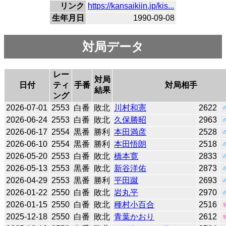
リンク
https://kansaikiin.jp/kis...
生年月日
1990-09-08
対局データ
レー
対局
日付
ティ
手番
対局相手
結果
ング
2026-07-01
2553
白番
敗北
川村和憲
2622
2026-06-24
2553
白番
敗北
久保勝昭
2963
2026-06-17
2554
黒番
勝利
本田満彦
2528
2026-06-10
2554
黒番
勝利
本田悟朗
2518
2026-05-20
2553
白番
敗北
橋本寛
2833
2026-05-13
2553
黒番
敗北
新谷洋佑
2873
2026-04-29
2553
黒番
勝利
平田蹴
2693
2026-01-22
2550
白番
敗北
岩丸平
2970
2026-01-15
2550
白番
敗北
種村小百合
2516
2025-12-18
2550
白番
敗北
青葉かおり
2612