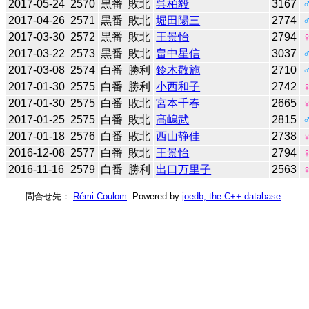
2017-05-24
2570
黒番
敗北
呉柏毅
3167
2017-04-26
2571
黒番
敗北
堀田陽三
2774
2017-03-30
2572
黒番
敗北
王景怡
2794
2017-03-22
2573
黒番
敗北
畠中星信
3037
2017-03-08
2574
白番
勝利
鈴木敬施
2710
2017-01-30
2575
白番
勝利
小西和子
2742
2017-01-30
2575
白番
敗北
宮本千春
2665
2017-01-25
2575
白番
敗北
髙嶋武
2815
2017-01-18
2576
白番
敗北
西山静佳
2738
2016-12-08
2577
白番
敗北
王景怡
2794
2016-11-16
2579
白番
勝利
出口万里子
2563
問合せ先：
Rémi Coulom
. Powered by
joedb, the C++ database
.