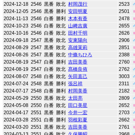
2024-12-18
2546
黒番
敗北
村岡茂行
2523
2024-12-05
2546
黒番
勝利
安田明夏
2501
2024-11-13
2546
白番
勝利
木本有香
2478
2024-10-23
2546
白番
敗北
山﨑吉廣
2655
2024-10-16
2546
白番
敗北
田村千明
2626
2024-09-18
2547
黒番
敗北
安東陽向
2906
2024-08-29
2547
黒番
敗北
高雄茉莉
2851
2024-08-26
2547
黒番
敗北
中條ちひろ
2388
2024-08-19
2547
白番
勝利
吉田美香
2760
2024-08-19
2547
白番
敗北
髙橋良侑
2762
2024-08-07
2548
白番
敗北
矢田直己
3003
2024-07-24
2548
黒番
勝利
張呂祥
2311
2024-07-17
2548
白番
勝利
村岡美香
2182
2024-05-29
2550
黒番
敗北
太田亮
2809
2024-05-08
2550
白番
敗北
田口美星
2652
2024-04-17
2551
黒番
勝利
今井一宏
2703
2024-03-28
2551
白番
勝利
羽根彩夏
2662
2024-03-20
2551
黒番
敗北
吉田美香
2761
2024-03-13
2551
白番
敗北
久保勝昭
2968