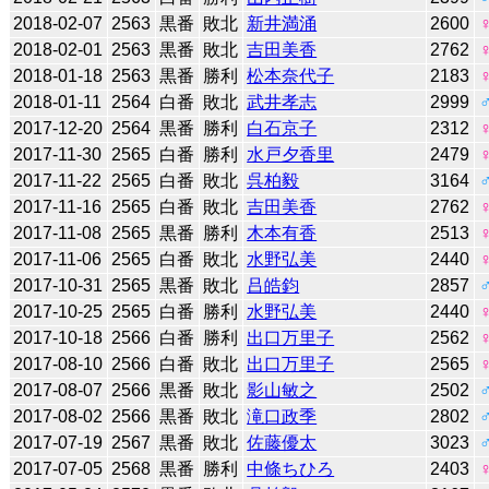
2018-02-07
2563
黒番
敗北
新井満涌
2600
2018-02-01
2563
黒番
敗北
吉田美香
2762
2018-01-18
2563
黒番
勝利
松本奈代子
2183
2018-01-11
2564
白番
敗北
武井孝志
2999
2017-12-20
2564
黒番
勝利
白石京子
2312
2017-11-30
2565
白番
勝利
水戸夕香里
2479
2017-11-22
2565
白番
敗北
呉柏毅
3164
2017-11-16
2565
白番
敗北
吉田美香
2762
2017-11-08
2565
黒番
勝利
木本有香
2513
2017-11-06
2565
白番
敗北
水野弘美
2440
2017-10-31
2565
黒番
敗北
吕皓鈞
2857
2017-10-25
2565
白番
勝利
水野弘美
2440
2017-10-18
2566
白番
勝利
出口万里子
2562
2017-08-10
2566
白番
敗北
出口万里子
2565
2017-08-07
2566
黒番
敗北
影山敏之
2502
2017-08-02
2566
黒番
敗北
滝口政季
2802
2017-07-19
2567
黒番
敗北
佐藤優太
3023
2017-07-05
2568
黒番
勝利
中條ちひろ
2403