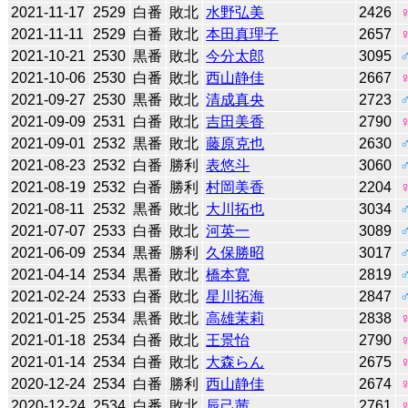
2021-11-17
2529
白番
敗北
水野弘美
2426
2021-11-11
2529
白番
敗北
本田真理子
2657
2021-10-21
2530
黒番
敗北
今分太郎
3095
2021-10-06
2530
白番
敗北
西山静佳
2667
2021-09-27
2530
黒番
敗北
清成真央
2723
2021-09-09
2531
白番
敗北
吉田美香
2790
2021-09-01
2532
黒番
敗北
藤原克也
2630
2021-08-23
2532
白番
勝利
表悠斗
3060
2021-08-19
2532
白番
勝利
村岡美香
2204
2021-08-11
2532
黒番
敗北
大川拓也
3034
2021-07-07
2533
白番
敗北
河英一
3089
2021-06-09
2534
黒番
勝利
久保勝昭
3017
2021-04-14
2534
黒番
敗北
橋本寛
2819
2021-02-24
2533
白番
敗北
星川拓海
2847
2021-01-25
2534
黒番
敗北
高雄茉莉
2838
2021-01-18
2534
白番
敗北
王景怡
2790
2021-01-14
2534
白番
敗北
大森らん
2675
2020-12-24
2534
白番
勝利
西山静佳
2674
2020-12-24
2534
白番
敗北
辰己茜
2761