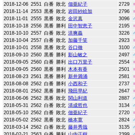
2018-12-06
2551
白番
敗北
佃亜紀子
2729
2018-11-14
2553
黒番
敗北
岩田紗絵加
2796
2018-11-01
2555
黒番
敗北
金沢真
3096
2018-10-18
2556
黒番
勝利
田中智恵子
2195
2018-10-10
2557
白番
敗北
洪爽義
3226
2018-10-04
2557
白番
敗北
加藤千笑
2923
2018-10-01
2558
黒番
敗北
谷口徹
3100
2018-09-10
2560
黒番
勝利
影山敏之
2497
2018-09-05
2560
白番
勝利
出口万里子
2554
2018-09-05
2560
黒番
勝利
木本有香
2501
2018-08-23
2561
黒番
勝利
新井満涌
2581
2018-08-08
2562
白番
勝利
小西和子
2737
2018-08-01
2562
黒番
勝利
飛田早紀
2647
2018-06-06
2562
黒番
敗北
関山利道
2887
2018-05-31
2562
白番
敗北
清成哲也
3134
2018-05-10
2562
白番
敗北
佃亜紀子
2720
2018-05-02
2562
黒番
敗北
橋本寛
2824
2018-03-14
2562
白番
敗北
藤井秀哉
3135
2018-02-21
2563
白番
勝利
山内正樹
2399