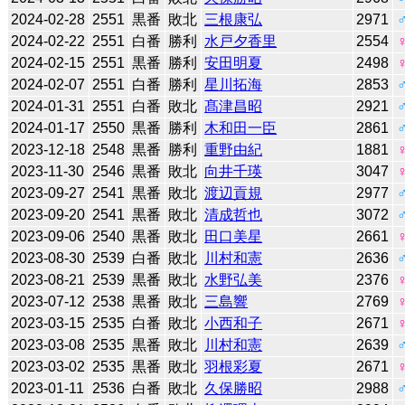
2024-02-28
2551
黒番
敗北
三根康弘
2971
2024-02-22
2551
白番
勝利
水戸夕香里
2554
2024-02-15
2551
黒番
勝利
安田明夏
2498
2024-02-07
2551
白番
勝利
星川拓海
2853
2024-01-31
2551
白番
敗北
髙津昌昭
2921
2024-01-17
2550
黒番
勝利
木和田一臣
2861
2023-12-18
2548
黒番
勝利
重野由紀
1881
2023-11-30
2546
黒番
敗北
向井千瑛
3047
2023-09-27
2541
黒番
敗北
渡辺貢規
2977
2023-09-20
2541
黒番
敗北
清成哲也
3072
2023-09-06
2540
黒番
敗北
田口美星
2661
2023-08-30
2539
白番
敗北
川村和憲
2636
2023-08-21
2539
黒番
敗北
水野弘美
2376
2023-07-12
2538
黒番
敗北
三島響
2769
2023-03-15
2535
白番
敗北
小西和子
2671
2023-03-08
2535
黒番
敗北
川村和憲
2639
2023-03-02
2535
黒番
敗北
羽根彩夏
2671
2023-01-11
2536
白番
敗北
久保勝昭
2988