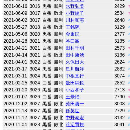
2021-06-16
3016
黒番
勝利
水野弘美
2429
2021-06-09
3017
白番
敗北
小野綾子
2534
2021-06-02
3017
白番
勝利
川村和憲
2648
2021-05-27
3018
白番
敗北
王銘琬
3129
2021-05-06
3020
黒番
勝利
金秉民
2777
2021-04-28
3021
黒番
勝利
谷口徹
3135
2021-04-21
3021
白番
勝利
田村千明
2573
2021-04-14
3021
白番
敗北
田中康湧
3136
2021-04-01
3022
白番
勝利
久保田大
2624
2021-03-17
3024
黒番
勝利
星川航洋
2882
2021-03-11
3024
黒番
勝利
中根直行
3074
2021-02-25
3024
白番
勝利
飯田純也
2852
2021-01-20
3026
黒番
勝利
小西和子
2713
2021-01-07
3026
白番
勝利
王景怡
2790
2020-12-02
3027
黒番
敗北
苑田勇一
3008
2020-11-18
3027
黒番
勝利
孫英世
2729
2020-11-12
3027
黒番
敗北
中野泰宏
3132
2020-11-04
3028
黒番
敗北
渡辺貢規
3041