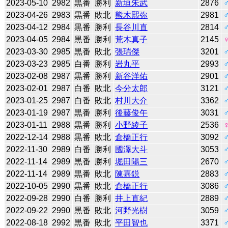
2023-05-10
2982
黒番
勝利
新垣朱武
2876
2023-04-26
2983
黒番
敗北
熊木熙弥
2981
2023-04-12
2984
黒番
勝利
長谷川直
2814
2023-04-05
2984
黒番
勝利
荒木真子
2145
2023-03-30
2985
黒番
敗北
張瑞傑
3201
2023-03-23
2985
白番
勝利
岩丸平
2993
2023-02-08
2987
黒番
勝利
新谷洋佑
2901
2023-02-01
2987
白番
敗北
今分太郎
3121
2023-01-25
2987
白番
敗北
村川大介
3362
2023-01-19
2987
黒番
勝利
後藤俊午
3031
2023-01-11
2988
黒番
勝利
小野綾子
2536
2022-12-14
2988
黒番
敗北
倉橋正行
3092
2022-11-30
2989
白番
勝利
國澤大斗
3053
2022-11-14
2989
黒番
勝利
堀田陽三
2670
2022-11-14
2989
黒番
敗北
陳嘉鋭
2883
2022-10-05
2990
黒番
敗北
倉橋正行
3086
2022-09-28
2990
白番
勝利
井上直紀
2889
2022-09-22
2990
黒番
敗北
河野光樹
3059
2022-08-18
2992
黒番
敗北
平田智也
3371