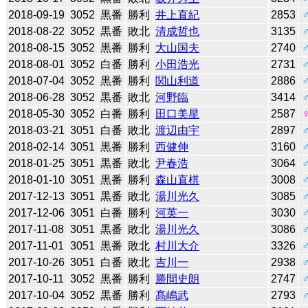
2018-09-19
3052
黒番
勝利
井上直紀
2853
2018-08-22
3052
黒番
敗北
清成哲也
3135
2018-08-15
3052
黒番
勝利
大山国夫
2740
2018-08-01
3052
白番
勝利
小田浩光
2731
2018-07-04
3052
黒番
勝利
関山利道
2886
2018-06-28
3052
黒番
敗北
河野臨
3414
2018-05-30
3052
白番
勝利
田口美星
2587
2018-03-21
3051
白番
敗北
渡辺由宇
2897
2018-02-14
3051
黒番
勝利
西健伸
3160
2018-01-25
3051
黒番
敗北
尹春浩
3064
2018-01-10
3051
黒番
勝利
森山直棋
3008
2017-12-13
3051
黒番
敗北
湯川光久
3085
2017-12-06
3051
白番
勝利
河英一
3030
2017-11-08
3051
黒番
敗北
湯川光久
3086
2017-11-01
3051
黒番
敗北
村川大介
3326
2017-10-26
3051
白番
敗北
吉川一
2938
2017-10-11
3052
黒番
勝利
勝間史朗
2747
2017-10-04
3052
黒番
勝利
髙嶋武
2793