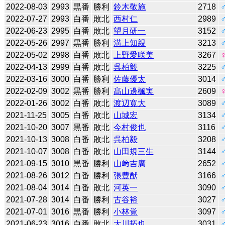
2022-08-03
2993
黒番
勝利
鈴木敬施
2718
2022-07-27
2993
白番
敗北
西村仁
2989
2022-06-23
2995
白番
敗北
望月研一
3152
2022-05-26
2997
黒番
勝利
溝上知親
3213
2022-05-02
2998
白番
敗北
上野愛咲美
3267
2022-04-13
2999
白番
敗北
呉柏毅
3225
2022-03-16
3000
白番
勝利
佐藤優太
3014
2022-02-09
3002
黒番
勝利
髙山邊楓実
2609
2022-01-26
3002
白番
敗北
渡辺寛大
3089
2021-11-25
3005
白番
敗北
山城宏
3134
2021-10-20
3007
黒番
敗北
今村俊也
3116
2021-10-13
3008
白番
敗北
呉柏毅
3208
2021-10-07
3008
白番
敗北
山田規三生
3144
2021-09-15
3010
黒番
勝利
山﨑吉廣
2652
2021-08-26
3012
白番
勝利
張豊猷
3166
2021-08-04
3014
白番
敗北
河英一
3090
2021-07-28
3014
白番
勝利
古谷裕
3027
2021-07-01
3016
黒番
勝利
小林覚
3097
2021-06-23
3016
白番
敗北
大川拓也
3031