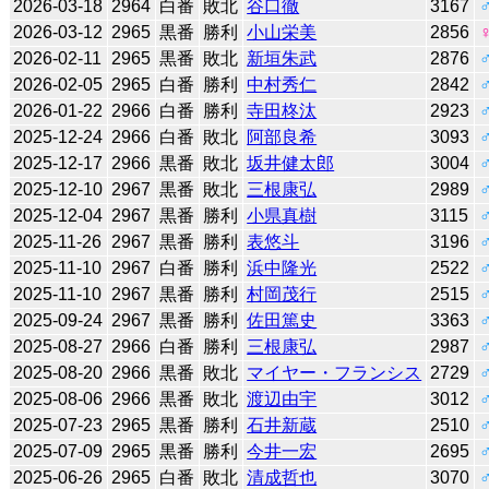
2026-03-18
2964
白番
敗北
谷口徹
3167
2026-03-12
2965
黒番
勝利
小山栄美
2856
2026-02-11
2965
黒番
敗北
新垣朱武
2876
2026-02-05
2965
白番
勝利
中村秀仁
2842
2026-01-22
2966
白番
勝利
寺田柊汰
2923
2025-12-24
2966
白番
敗北
阿部良希
3093
2025-12-17
2966
黒番
敗北
坂井健太郎
3004
2025-12-10
2967
黒番
敗北
三根康弘
2989
2025-12-04
2967
黒番
勝利
小県真樹
3115
2025-11-26
2967
黒番
勝利
表悠斗
3196
2025-11-10
2967
白番
勝利
浜中隆光
2522
2025-11-10
2967
黒番
勝利
村岡茂行
2515
2025-09-24
2967
黒番
勝利
佐田篤史
3363
2025-08-27
2966
白番
勝利
三根康弘
2987
2025-08-20
2966
黒番
敗北
マイヤー・フランシス
2729
2025-08-06
2966
黒番
敗北
渡辺由宇
3012
2025-07-23
2965
黒番
勝利
石井新蔵
2510
2025-07-09
2965
黒番
勝利
今井一宏
2695
2025-06-26
2965
白番
敗北
清成哲也
3070