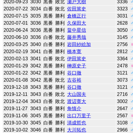
2020-09-23
3030
黒番
敗北
瀬戸大樹
3336
2020-07-22
3034
白番
敗北
佐田篤史
3323
2020-07-15
3035
黒番
勝利
倉橋正行
3031
2020-07-01
3036
黒番
勝利
久保田大
2628
2020-06-24
3036
黒番
勝利
畠中星信
3050
2020-06-10
3036
白番
敗北
藤井秀哉
3145
2020-03-25
3040
白番
勝利
岩田紗絵加
2756
2020-02-19
3041
白番
勝利
橋本寛
2812
2020-02-13
3041
白番
敗北
伊田篤史
3364
2020-01-29
3042
黒番
勝利
榊原史子
2478
2020-01-22
3042
黒番
勝利
谷口徹
3121
2020-01-08
3042
黒番
敗北
古谷裕
3073
2019-12-18
3043
黒番
勝利
谷口徹
3121
2019-12-11
3043
白番
敗北
大山国夫
2716
2019-12-04
3043
白番
敗北
渡辺寛大
3002
2019-11-27
3043
白番
勝利
角慎介
2647
2019-11-06
3045
黒番
勝利
出口万里子
2567
2019-10-30
3045
白番
勝利
清成哲也
3108
2019-10-02
3046
白番
勝利
大川拓也
2966