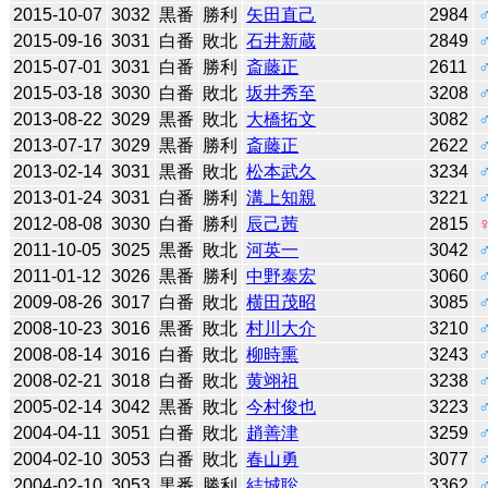
2015-10-07
3032
黒番
勝利
矢田直己
2984
2015-09-16
3031
白番
敗北
石井新蔵
2849
2015-07-01
3031
白番
勝利
斎藤正
2611
2015-03-18
3030
白番
敗北
坂井秀至
3208
2013-08-22
3029
黒番
敗北
大橋拓文
3082
2013-07-17
3029
黒番
勝利
斎藤正
2622
2013-02-14
3031
黒番
敗北
松本武久
3234
2013-01-24
3031
白番
勝利
溝上知親
3221
2012-08-08
3030
白番
勝利
辰己茜
2815
2011-10-05
3025
黒番
敗北
河英一
3042
2011-01-12
3026
黒番
勝利
中野泰宏
3060
2009-08-26
3017
白番
敗北
横田茂昭
3085
2008-10-23
3016
黒番
敗北
村川大介
3210
2008-08-14
3016
白番
敗北
柳時熏
3243
2008-02-21
3018
白番
敗北
黄翊祖
3238
2005-02-14
3042
黒番
敗北
今村俊也
3223
2004-04-11
3051
白番
敗北
趙善津
3259
2004-02-10
3053
白番
敗北
春山勇
3077
2004-02-10
3053
黒番
勝利
結城聡
3362