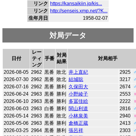
リンク
https://kansaikiin.jp/kis...
リンク
http://senseis.xmp.net/?K...
生年月日
1958-02-07
対局データ
レー
対局
日付
ティ
手番
対局相手
結果
ング
2026-08-05
2962
黒番
敗北
井上直紀
2925
2026-07-30
2962
黒番
敗北
結城聡
3217
2026-07-16
2962
黒番
勝利
久保田大
2674
2026-06-24
2963
黒番
勝利
小野綾子
2553
2026-06-10
2963
黒番
勝利
多冨佳絵
2222
2026-06-03
2963
白番
勝利
関山利道
2816
2026-05-14
2963
黒番
敗北
小林泉美
2940
2026-05-06
2963
黒番
勝利
倉橋正蔵
2413
2026-03-25
2964
黒番
勝利
張呂祥
2303