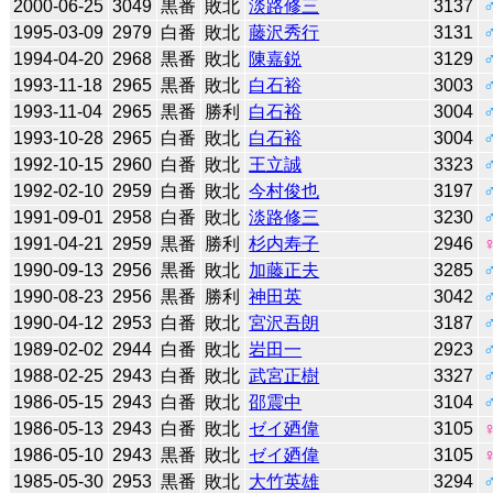
2000-06-25
3049
黒番
敗北
淡路修三
3137
1995-03-09
2979
白番
敗北
藤沢秀行
3131
1994-04-20
2968
黒番
敗北
陳嘉鋭
3129
1993-11-18
2965
黒番
敗北
白石裕
3003
1993-11-04
2965
黒番
勝利
白石裕
3004
1993-10-28
2965
白番
敗北
白石裕
3004
1992-10-15
2960
白番
敗北
王立誠
3323
1992-02-10
2959
白番
敗北
今村俊也
3197
1991-09-01
2958
白番
敗北
淡路修三
3230
1991-04-21
2959
黒番
勝利
杉内寿子
2946
1990-09-13
2956
黒番
敗北
加藤正夫
3285
1990-08-23
2956
黒番
勝利
神田英
3042
1990-04-12
2953
白番
敗北
宮沢吾朗
3187
1989-02-02
2944
白番
敗北
岩田一
2923
1988-02-25
2943
白番
敗北
武宮正樹
3327
1986-05-15
2943
白番
敗北
邵震中
3104
1986-05-13
2943
白番
敗北
ゼイ廼偉
3105
1986-05-10
2943
黒番
敗北
ゼイ廼偉
3105
1985-05-30
2953
黒番
敗北
大竹英雄
3294