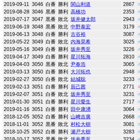
2019-09-11
3046
白番
勝利
関山利道
2867
2019-08-28
3046
黒番
勝利
高橋功
2353
2019-07-17
3047
黒番
敗北
坂井健太郎
2943
2019-06-19
3048
黒番
敗北
中野泰宏
3179
2019-06-13
3048
白番
勝利
古谷裕
3087
2019-05-22
3049
白番
敗北
内海晃希
3025
2019-05-16
3049
白番
勝利
坂井秀至
3226
2019-04-17
3049
白番
勝利
星川拓海
2810
2019-04-03
3050
黒番
敗北
尹春浩
3065
2019-03-13
3050
白番
勝利
大川拓也
2948
2019-02-27
3050
白番
敗北
結城聡
3233
2019-02-13
3051
白番
勝利
辰己茜
2771
2019-02-07
3051
白番
敗北
坂井秀至
3231
2019-01-30
3051
白番
勝利
星川愛生
2717
2019-01-16
3051
白番
勝利
田中康湧
3064
2018-12-05
3052
白番
勝利
山﨑吉廣
2668
2018-11-01
3052
黒番
敗北
村松大樹
3081
2018-10-25
3052
白番
勝利
瀬戸大樹
3283
2018-10-17
3052
黒番
敗北
坂井秀至
3234