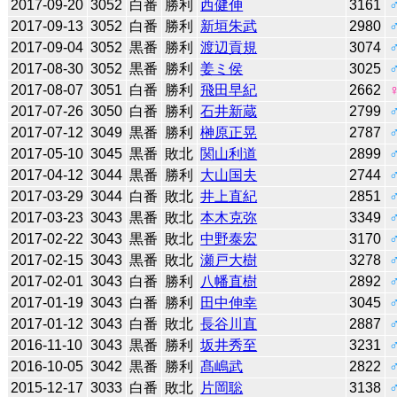
2017-09-20
3052
白番
勝利
西健伸
3161
2017-09-13
3052
白番
勝利
新垣朱武
2980
2017-09-04
3052
黒番
勝利
渡辺貢規
3074
2017-08-30
3052
黒番
勝利
姜ミ侯
3025
2017-08-07
3051
白番
勝利
飛田早紀
2662
2017-07-26
3050
白番
勝利
石井新蔵
2799
2017-07-12
3049
黒番
勝利
榊原正晃
2787
2017-05-10
3045
黒番
敗北
関山利道
2899
2017-04-12
3044
黒番
勝利
大山国夫
2744
2017-03-29
3044
白番
敗北
井上直紀
2851
2017-03-23
3043
黒番
敗北
本木克弥
3349
2017-02-22
3043
黒番
敗北
中野泰宏
3170
2017-02-15
3043
黒番
敗北
瀬戸大樹
3278
2017-02-01
3043
白番
勝利
八幡直樹
2892
2017-01-19
3043
白番
勝利
田中伸幸
3045
2017-01-12
3043
白番
敗北
長谷川直
2887
2016-11-10
3043
黒番
勝利
坂井秀至
3231
2016-10-05
3042
黒番
勝利
髙嶋武
2822
2015-12-17
3033
白番
敗北
片岡聡
3138