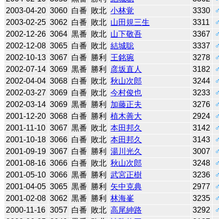
2003-04-20
3060
白番
敗北
小林覚
3330
2003-02-25
3062
白番
敗北
山田規三生
3311
2002-12-26
3064
黒番
敗北
山下敬吾
3367
2002-12-08
3065
白番
敗北
結城聡
3337
2002-10-13
3067
白番
勝利
王銘琬
3278
2002-07-14
3069
黒番
勝利
彦坂直人
3182
2002-04-04
3068
白番
敗北
秋山次郎
3244
2002-03-27
3069
白番
敗北
今村俊也
3233
2002-03-14
3069
黒番
勝利
加藤正夫
3276
2001-12-20
3068
白番
勝利
植木善大
2924
2001-11-10
3067
黒番
敗北
本田邦久
3142
2001-10-18
3066
白番
敗北
本田邦久
3143
2001-09-19
3067
白番
勝利
湯川光久
3007
2001-08-16
3066
白番
敗北
秋山次郎
3248
2001-05-10
3066
黒番
勝利
武宮正樹
3236
2001-04-05
3065
黒番
勝利
矢中克典
2977
2001-02-08
3062
黒番
勝利
林海峯
3235
2000-11-16
3057
白番
敗北
高尾紳路
3292