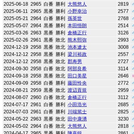
2025-06-18
2965
白番
勝利
大熊悠人
2819
2025-06-11
2965
黒番
勝利
小野幸治
2577
2025-05-21
2964
白番
勝利
孫英世
2768
2025-05-07
2964
黒番
勝利
本田悟朗
2514
2025-03-26
2963
黒番
勝利
倉橋正行
3126
2025-02-26
2961
黒番
敗北
熊木熙弥
2993
2024-12-19
2958
黒番
敗北
池本遼太
3008
2024-12-12
2958
黒番
勝利
梁川裕政
2557
2024-12-12
2958
黒番
敗北
郡寿男
2727
2024-09-30
2958
白番
敗北
阿部良希
3114
2024-09-18
2958
黒番
敗北
田口美星
2646
2024-09-09
2958
白番
勝利
藤田怜央
2772
2024-08-21
2959
黒番
敗北
渡辺貢規
2959
2024-08-07
2960
白番
敗北
倉橋正行
3112
2024-07-17
2961
白番
勝利
小田浩光
2685
2024-07-03
2961
白番
勝利
川端篤士
2825
2024-05-22
2963
黒番
敗北
田中康湧
3230
2024-05-02
2964
白番
敗北
大熊悠人
2818
2024-04-17
2965
黒番
勝利
陳嘉鋭
2861