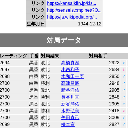
リンク
https://kansaikiin.jp/kis...
リンク
http://senseis.xmp.net/?O...
リンク
https://ja.wikipedia.org/...
生年月日
1944-12-12
対局データ
レーティング
手番
対局結果
対局相手
2694
黒番
敗北
高橋真澄
2922
♂
2697
黒番
敗北
小西和子
2684
♀
2698
白番
敗北
木和田一臣
2850
♂
2700
白番
勝利
髙津昌昭
2948
♂
2700
黒番
敗北
新谷洋佑
2905
♂
2700
黒番
勝利
長谷川直
2848
♂
2700
黒番
敗北
新谷洋佑
2905
♂
2700
黒番
勝利
水野弘美
2418
♀
2700
黒番
敗北
矢田直己
3009
♂
2699
黒番
敗北
橋本寛
2827
♂