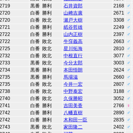
2719
黒番
勝利
石井資郎
2168
♂
2720
白番
勝利
山﨑吉廣
2671
♂
2720
白番
敗北
瀬戸大樹
3308
♂
2721
白番
勝利
紙谷哲雄
2249
♂
2722
白番
勝利
山内正樹
2397
♂
2722
白番
敗北
牛窪義高
2663
♂
2725
白番
敗北
星川拓海
2810
♂
2732
白番
敗北
中根直行
3077
♂
2733
黒番
敗北
今分太郎
3003
♂
2734
黒番
勝利
本田悟朗
2624
♂
2735
黒番
勝利
馬場滋
2660
♂
2735
白番
敗北
今井一宏
2807
♂
2738
白番
敗北
中野泰宏
3188
♂
2740
白番
敗北
久保勝昭
3052
♂
2741
白番
勝利
吉田美香
2766
♀
2742
白番
勝利
八幡直樹
2890
♂
2742
白番
勝利
木和田一臣
2835
♂
2743
黒番
敗北
家田隆二
2402
♂