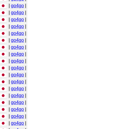
|
go4go
|
|
go4go
|
|
go4go
|
|
go4go
|
|
go4go
|
|
go4go
|
|
go4go
|
|
go4go
|
|
go4go
|
|
go4go
|
|
go4go
|
|
go4go
|
|
go4go
|
|
go4go
|
|
go4go
|
|
go4go
|
|
go4go
|
|
go4go
|