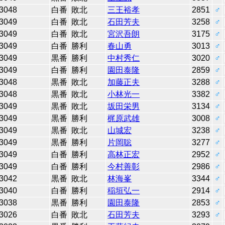
3048
白番
敗北
三王裕孝
2851
♂
3049
白番
敗北
石田芳夫
3258
♂
3049
白番
敗北
宮沢吾朗
3175
♂
3049
白番
勝利
春山勇
3013
♂
3049
黒番
勝利
中村秀仁
3020
♂
3049
白番
勝利
園田泰隆
2859
♂
3048
黒番
敗北
加藤正夫
3288
♂
3048
黒番
敗北
小林光一
3382
♂
3049
黒番
敗北
坂田栄男
3134
♂
3049
黒番
勝利
梶原武雄
3008
♂
3049
黒番
敗北
山城宏
3238
♂
3049
黒番
勝利
片岡聡
3277
♂
3049
白番
勝利
高林正宏
2952
♂
3049
白番
勝利
今村善彰
2986
♂
3042
黒番
敗北
林海峯
3344
♂
3040
白番
勝利
稲垣弘一
2914
♂
3038
黒番
勝利
園田泰隆
2853
♂
3026
白番
敗北
石田芳夫
3293
♂