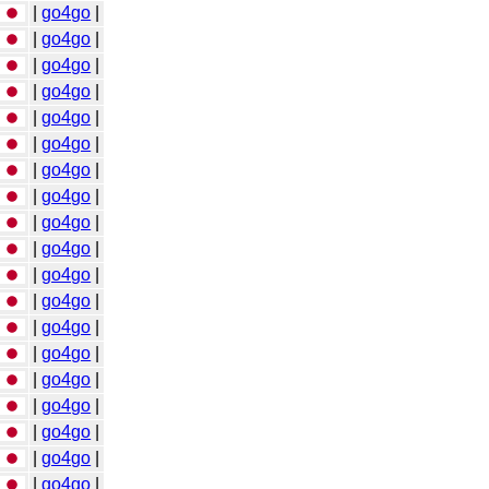
|
go4go
|
|
go4go
|
|
go4go
|
|
go4go
|
|
go4go
|
|
go4go
|
|
go4go
|
|
go4go
|
|
go4go
|
|
go4go
|
|
go4go
|
|
go4go
|
|
go4go
|
|
go4go
|
|
go4go
|
|
go4go
|
|
go4go
|
|
go4go
|
|
go4go
|