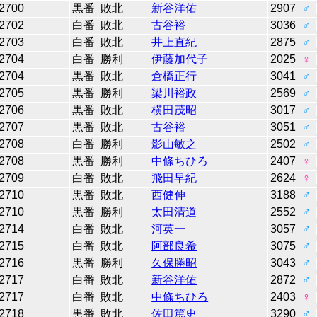
2700
黒番
敗北
新谷洋佑
2907
♂
2702
白番
敗北
古谷裕
3036
♂
2703
白番
敗北
井上直紀
2875
♂
2704
白番
勝利
伊藤加代子
2025
♀
2704
黒番
敗北
倉橋正行
3041
♂
2705
黒番
勝利
梁川裕政
2569
♂
2706
黒番
敗北
横田茂昭
3017
♂
2707
黒番
敗北
古谷裕
3051
♂
2708
白番
勝利
影山敏之
2502
♂
2708
黒番
勝利
中條ちひろ
2407
♀
2709
白番
敗北
飛田早紀
2624
♀
2710
黒番
敗北
西健伸
3188
♂
2710
黒番
勝利
太田清道
2552
♂
2714
白番
敗北
河英一
3057
♂
2715
白番
敗北
阿部良希
3075
♂
2716
黒番
勝利
久保勝昭
3043
♂
2717
白番
敗北
新谷洋佑
2872
♂
2717
白番
敗北
中條ちひろ
2403
♀
2718
黒番
敗北
佐田篤史
3290
♂