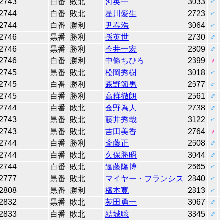
2743
白番
敗北
河英一
3033
♂
2744
白番
敗北
星川愛生
2723
♂
2744
白番
勝利
尹春浩
3064
♂
2746
黒番
勝利
孫英世
2730
♂
2746
黒番
勝利
今井一宏
2809
♂
2746
白番
勝利
中條ちひろ
2399
♀
2745
黒番
敗北
松岡秀樹
3018
♂
2745
白番
勝利
森野節男
2677
♂
2745
白番
勝利
高群徹朗
2561
♂
2744
白番
敗北
金野為人
2738
♂
2743
黒番
敗北
藤井秀哉
3122
♂
2743
黒番
敗北
吉田美香
2764
♀
2744
白番
勝利
斎藤正
2608
♂
2744
白番
敗北
久保勝昭
3044
♂
2744
白番
敗北
遠藤隆博
2665
♂
2777
黒番
敗北
マイヤー・フランシス
2840
♂
2808
黒番
勝利
橋本寛
2813
♂
2832
黒番
敗北
苑田勇一
3067
♂
2833
白番
敗北
結城聡
3345
♂