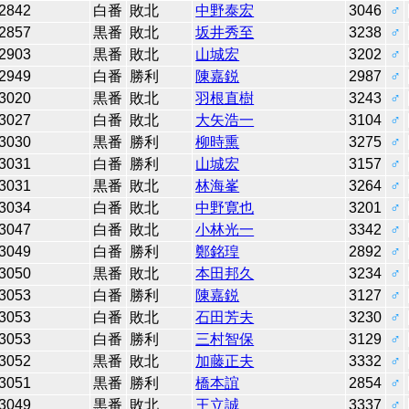
2842
白番
敗北
中野泰宏
3046
♂
2857
黒番
敗北
坂井秀至
3238
♂
2903
黒番
敗北
山城宏
3202
♂
2949
白番
勝利
陳嘉鋭
2987
♂
3020
黒番
敗北
羽根直樹
3243
♂
3027
白番
敗北
大矢浩一
3104
♂
3030
黒番
勝利
柳時熏
3275
♂
3031
白番
勝利
山城宏
3157
♂
3031
黒番
敗北
林海峯
3264
♂
3034
白番
敗北
中野寛也
3201
♂
3047
白番
敗北
小林光一
3342
♂
3049
白番
勝利
鄭銘瑝
2892
♂
3050
黒番
敗北
本田邦久
3234
♂
3053
白番
勝利
陳嘉鋭
3127
♂
3053
白番
敗北
石田芳夫
3230
♂
3053
白番
勝利
三村智保
3129
♂
3052
黒番
敗北
加藤正夫
3332
♂
3051
黒番
勝利
橋本誼
2854
♂
3049
黒番
敗北
王立誠
3337
♂