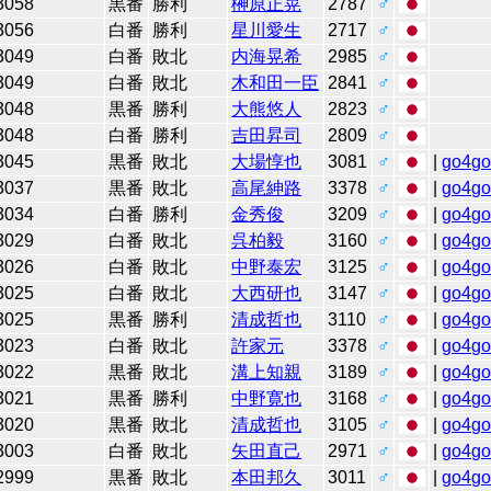
3058
黒番
勝利
榊原正晃
2787
♂
3056
白番
勝利
星川愛生
2717
♂
3049
白番
敗北
内海晃希
2985
♂
3049
白番
敗北
木和田一臣
2841
♂
3048
黒番
勝利
大熊悠人
2823
♂
3048
白番
勝利
吉田昇司
2809
♂
3045
黒番
敗北
大場惇也
3081
♂
|
go4g
3037
黒番
敗北
高尾紳路
3378
♂
|
go4g
3034
白番
勝利
金秀俊
3209
♂
|
go4g
3029
白番
敗北
呉柏毅
3160
♂
|
go4g
3026
白番
敗北
中野泰宏
3125
♂
|
go4g
3025
白番
敗北
大西研也
3147
♂
|
go4g
3025
黒番
勝利
清成哲也
3110
♂
|
go4g
3023
白番
敗北
許家元
3378
♂
|
go4g
3022
黒番
敗北
溝上知親
3189
♂
|
go4g
3021
黒番
勝利
中野寛也
3168
♂
|
go4g
3020
黒番
敗北
清成哲也
3105
♂
|
go4g
3003
白番
敗北
矢田直己
2971
♂
|
go4g
2999
黒番
敗北
本田邦久
3011
♂
|
go4g