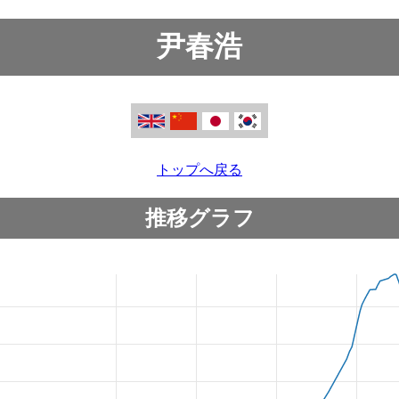
尹春浩
トップへ戻る
推移グラフ