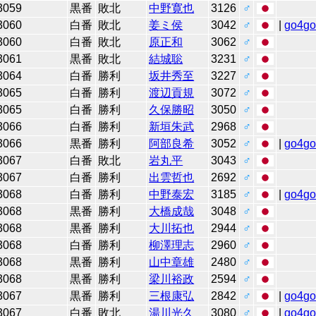
3059
黒番
敗北
中野寛也
3126
♂
3060
白番
敗北
姜ミ侯
3042
♂
|
go4g
3060
白番
敗北
原正和
3062
♂
3061
黒番
敗北
結城聡
3231
♂
3064
白番
勝利
坂井秀至
3227
♂
3065
白番
勝利
渡辺貢規
3072
♂
3065
白番
勝利
久保勝昭
3050
♂
3066
白番
勝利
新垣朱武
2968
♂
3066
黒番
勝利
阿部良希
3052
♂
|
go4g
3067
白番
敗北
岩丸平
3043
♂
3067
白番
勝利
出雲哲也
2692
♂
3068
白番
勝利
中野泰宏
3185
♂
|
go4g
3068
黒番
勝利
大橋成哉
3048
♂
3068
黒番
勝利
大川拓也
2944
♂
3068
白番
勝利
柳澤理志
2960
♂
3068
黒番
勝利
山中章雄
2480
♂
3068
黒番
勝利
梁川裕政
2594
♂
3067
黒番
勝利
三根康弘
2842
♂
|
go4g
3067
白番
敗北
湯川光久
3080
♂
|
go4g