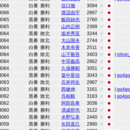
3066
白番
勝利
谷口徹
3094
♂
3066
白番
勝利
渡辺由宇
2897
♂
3065
黒番
勝利
飯田純也
2760
♂
3065
白番
勝利
山内正樹
2399
♂
3064
黒番
敗北
坂井秀至
3244
♂
3064
黒番
敗北
大山国夫
2744
♂
3064
白番
勝利
木本有香
2511
♀
3064
白番
敗北
山下敬吾
3403
♂
|
nihon_
3064
黒番
勝利
牛窪義高
2662
♂
3064
白番
勝利
久保勝昭
3051
♂
3064
黒番
勝利
畠中星信
3043
♂
|
go4g
3063
白番
敗北
石井邦生
2987
♂
3063
白番
勝利
西健伸
3161
♂
|
go4g
3062
黒番
敗北
呉柏毅
3163
♂
|
go4g
3062
白番
勝利
阿部良希
3036
♂
3060
黒番
勝利
清成哲也
3122
♂
3060
黒番
勝利
水野弘美
2440
♀
3059
黒番
勝利
矢田直己
2990
♂