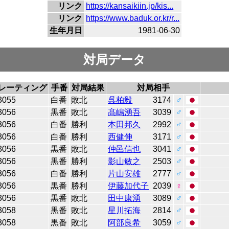
リンク
https://kansaikiin.jp/kis...
リンク
https://www.baduk.or.kr/r...
生年月日
1981-06-30
対局データ
レーティング
手番
対局結果
対局相手
3055
白番
敗北
呉柏毅
3174
♂
3056
黒番
敗北
髙嶋湧吾
3039
♂
3056
白番
勝利
本田邦久
2992
♂
3056
白番
勝利
西健伸
3171
♂
3056
黒番
敗北
仲邑信也
3041
♂
3056
黒番
勝利
影山敏之
2503
♂
3056
白番
勝利
片山安雄
2777
♂
3056
黒番
勝利
伊藤加代子
2039
♀
3056
黒番
敗北
田中康湧
3089
♂
3058
黒番
敗北
星川拓海
2814
♂
3058
黒番
敗北
阿部良希
3059
♂