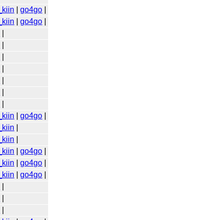
kiin
|
go4go
|
kiin
|
go4go
|
o
|
o
|
o
|
o
|
o
|
o
|
o
|
kiin
|
go4go
|
kiin
|
kiin
|
kiin
|
go4go
|
kiin
|
go4go
|
kiin
|
go4go
|
o
|
o
|
o
|