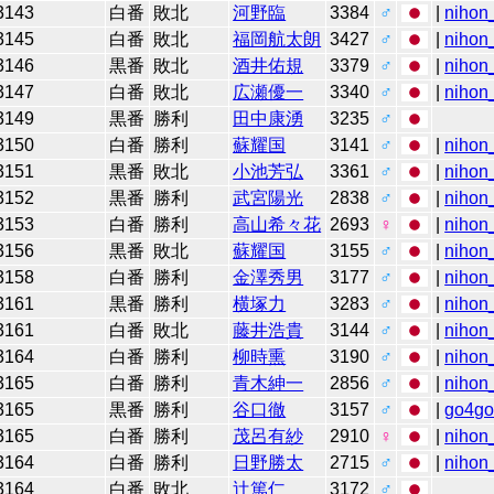
3143
白番
敗北
河野臨
3384
♂
|
nihon_
3145
白番
敗北
福岡航太朗
3427
♂
|
nihon_
3146
黒番
敗北
酒井佑規
3379
♂
|
nihon_
3147
白番
敗北
広瀬優一
3340
♂
|
nihon_
3149
黒番
勝利
田中康湧
3235
♂
3150
白番
勝利
蘇耀国
3141
♂
|
nihon_
3151
黒番
敗北
小池芳弘
3361
♂
|
nihon_
3152
黒番
勝利
武宮陽光
2838
♂
|
nihon_
3153
白番
勝利
高山希々花
2693
♀
|
nihon_
3156
黒番
敗北
蘇耀国
3155
♂
|
nihon_
3158
白番
勝利
金澤秀男
3177
♂
|
nihon_
3161
黒番
勝利
横塚力
3283
♂
|
nihon_
3161
白番
敗北
藤井浩貴
3144
♂
|
nihon_
3164
白番
勝利
柳時熏
3190
♂
|
nihon_
3165
白番
勝利
青木紳一
2856
♂
|
nihon_
3165
黒番
勝利
谷口徹
3157
♂
|
go4g
3165
白番
勝利
茂呂有紗
2910
♀
|
nihon_
3164
白番
勝利
日野勝太
2715
♂
|
nihon_
3164
白番
敗北
辻󠄀篤仁
3172
♂