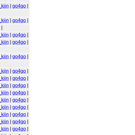
kiin
|
go4go
|
kiin
|
go4go
|
o
|
kiin
|
go4go
|
kiin
|
go4go
|
kiin
|
go4go
|
kiin
|
go4go
|
kiin
|
go4go
|
kiin
|
go4go
|
kiin
|
go4go
|
kiin
|
go4go
|
kiin
|
go4go
|
kiin
|
go4go
|
kiin
|
go4go
|
kiin
|
go4go
|