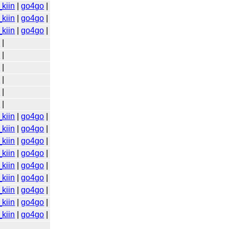
kiin
|
go4go
|
kiin
|
go4go
|
kiin
|
go4go
|
o
|
o
|
o
|
o
|
o
|
o
|
kiin
|
go4go
|
kiin
|
go4go
|
kiin
|
go4go
|
kiin
|
go4go
|
kiin
|
go4go
|
kiin
|
go4go
|
kiin
|
go4go
|
kiin
|
go4go
|
kiin
|
go4go
|