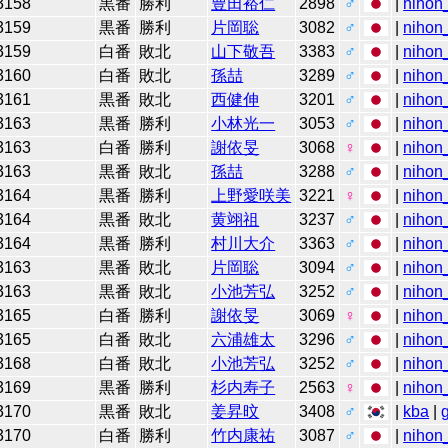
3158
黒番
勝利
豊田裕仁
2898
♂
|
nihon_
3159
黒番
勝利
片岡聡
3082
♂
|
nihon_
3159
白番
敗北
山下敬吾
3383
♂
|
nihon_
3160
白番
敗北
孫喆
3289
♂
|
nihon_
3161
黒番
敗北
西健伸
3201
♂
|
nihon_
3163
黒番
勝利
小林光一
3053
♂
|
nihon_
3163
白番
勝利
謝依旻
3068
♀
|
nihon_
3163
黒番
敗北
孫喆
3288
♂
|
nihon_
3164
黒番
勝利
上野愛咲美
3221
♀
|
nihon_
3164
黒番
敗北
黄翊祖
3237
♂
|
nihon_
3164
黒番
勝利
村川大介
3363
♂
|
nihon_
3163
黒番
敗北
片岡聡
3094
♂
|
nihon_
3163
黒番
敗北
小池芳弘
3252
♂
|
nihon_
3165
白番
勝利
謝依旻
3069
♀
|
nihon_
3165
白番
敗北
六浦雄太
3296
♂
|
nihon_
3168
白番
敗北
小池芳弘
3252
♂
|
nihon_
3169
黒番
勝利
杉内寿子
2563
♀
|
nihon_
3170
黒番
敗北
姜昇旼
3408
♂
|
kba
|
3170
白番
勝利
竹内康祐
3087
♂
|
nihon_