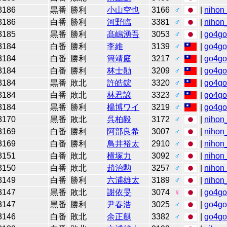
3186
黒番
勝利
小山空也
3166
♂
|
nihon_
3186
白番
勝利
河野臨
3381
♂
|
nihon_
3185
黒番
勝利
髙嶋湧吾
3053
♂
|
go4g
3184
白番
勝利
李維
3139
♂
|
go4g
3184
白番
勝利
簡靖庭
3217
♂
|
go4g
3184
白番
勝利
林士勛
3209
♂
|
go4g
3184
黒番
敗北
許皓鋐
3320
♂
|
go4g
3184
白番
敗北
林君諺
3323
♂
|
go4g
3184
黒番
勝利
楊博ワイ
3219
♂
|
go4g
3170
黒番
敗北
呉柏毅
3172
♂
|
nihon_
3169
白番
勝利
阿部良希
3007
♂
|
nihon_
3169
白番
勝利
鳥井裕太
2910
♂
|
nihon_
3151
白番
敗北
横塚力
3092
♂
|
nihon_
3150
白番
敗北
趙治勲
3257
♂
|
nihon_
3149
白番
勝利
六浦雄太
3189
♂
|
nihon_
3147
黒番
敗北
謝依旻
3074
♀
|
go4g
3147
黒番
勝利
尹春浩
3025
♂
|
go4g
3146
白番
敗北
余正麒
3382
♂
|
go4g