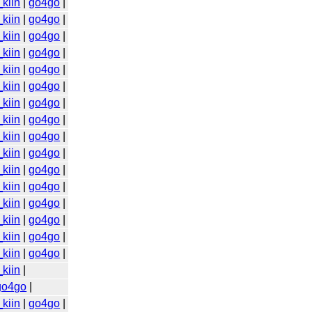
kiin
|
go4go
|
kiin
|
go4go
|
kiin
|
go4go
|
kiin
|
go4go
|
kiin
|
go4go
|
kiin
|
go4go
|
kiin
|
go4go
|
kiin
|
go4go
|
kiin
|
go4go
|
kiin
|
go4go
|
kiin
|
go4go
|
kiin
|
go4go
|
kiin
|
go4go
|
kiin
|
go4go
|
kiin
|
go4go
|
kiin
|
go4go
|
kiin
|
go4go
|
kiin
|
go4go
|