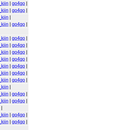
kiin
|
go4go
|
kiin
|
go4go
|
kiin
|
kiin
|
go4go
|
kiin
|
go4go
|
kiin
|
go4go
|
kiin
|
go4go
|
kiin
|
go4go
|
kiin
|
go4go
|
kiin
|
go4go
|
kiin
|
go4go
|
kiin
|
kiin
|
go4go
|
kiin
|
go4go
|
o
|
kiin
|
go4go
|
kiin
|
go4go
|