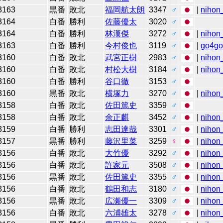
3163
黒番
敗北
福岡航太朗
3347
♂
|
nihon_
3164
白番
勝利
佐藤優太
3020
♂
3164
白番
勝利
林漢傑
3272
♂
|
nihon_
3163
白番
勝利
今村俊也
3119
♂
|
go4g
3160
白番
敗北
武宮正樹
2983
♂
|
nihon_
3160
白番
敗北
村松大樹
3184
♂
|
nihon_
3160
白番
勝利
谷口徹
3153
♂
3160
黒番
敗北
横塚力
3270
♂
|
nihon_
3158
白番
敗北
佐田篤史
3359
♂
3158
白番
敗北
余正麒
3452
♂
|
nihon_
3159
白番
勝利
志田達哉
3301
♂
|
nihon_
3157
黒番
勝利
藤沢里菜
3259
♀
|
nihon_
3156
白番
敗北
大竹優
3292
♂
|
nihon_
3156
白番
敗北
許家元
3508
♂
|
nihon_
3156
黒番
敗北
佐田篤史
3355
♂
|
nihon_
3156
白番
敗北
鶴田和志
3180
♂
|
nihon_
3156
黒番
敗北
広瀬優一
3309
♂
|
nihon_
3156
白番
敗北
六浦雄太
3278
♂
|
nihon_