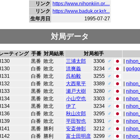
リンク
https://www.nihonkiin.or....
リンク
https://www.baduk.or.kr/r...
生年月日
1995-07-27
対局データ
レーティング
手番
対局結果
対局相手
3130
黒番
敗北
三浦太郎
3306
♂
|
nihon_
3130
白番
敗北
洪爽義
3234
♂
|
go4g
3131
白番
敗北
呉柏毅
3255
♂
3132
白番
敗北
大西竜平
3389
♂
|
nihon_
3133
黒番
敗北
瀬戸大樹
3280
♂
|
nihon_
3134
黒番
敗北
小山空也
3303
♂
|
nihon_
3134
黒番
敗北
伊了
3234
♂
|
nihon_
3136
白番
敗北
秋山次郎
3295
♂
|
nihon_
3139
白番
敗北
平田智也
3391
♂
|
nihon_
3141
黒番
勝利
安斎伸彰
3212
♂
|
nihon_
3142
白番
勝利
富士田明彦
3299
♂
|
nihon_