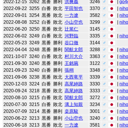
2022-12-15
3262
黒番
勝利
洪爽義
3246
♂
|
go4
2022-09-22
3255
白番
敗北
平田智也
3370
♂
|
niho
2022-09-01
3254
黒番
敗北
一力遼
3582
♂
|
niho
2022-08-08
3252
白番
敗北
小山空也
3299
♂
|
niho
2022-06-20
3250
黒番
敗北
辻󠄀篤仁
3145
♂
2022-06-02
3249
白番
敗北
河野臨
3335
♂
|
niho
2022-05-23
3249
黒番
勝利
谷口徹
3144
♂
2022-04-04
3248
黒番
勝利
関航太郎
3288
♂
|
niho
2021-10-07
3240
白番
敗北
村川大介
3363
♂
|
niho
2021-09-30
3240
黒番
勝利
王銘琬
3122
♂
|
niho
2021-09-23
3240
白番
勝利
張栩
3348
♂
|
niho
2021-09-06
3238
黒番
敗北
大西竜平
3339
♂
|
niho
2020-12-03
3224
白番
勝利
高尾紳路
3330
♂
|
niho
2020-09-24
3218
黒番
敗北
高尾紳路
3333
♂
|
niho
2020-08-10
3215
白番
敗北
関航太郎
3272
♂
|
niho
2020-07-30
3215
白番
敗北
溝上知親
3234
♂
|
niho
2020-07-09
3214
黒番
勝利
桒原駿
3001
♂
|
niho
2020-06-22
3213
黒番
勝利
小山空也
3240
♂
|
niho
2020-06-18
3213
黒番
敗北
一力遼
3581
♂
|
niho