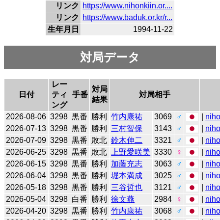
リンク
https://www.nihonkiin.or....
リンク
https://www.baduk.or.kr/r...
生年月日
1994-11-22
対局データ
レー
対局
日付
ティ
手番
対局相手
結果
ング
2026-08-06
3298
黒番
勝利
竹内康祐
3069
♂
|
niho
2026-07-13
3298
黒番
勝利
三村智保
3143
♂
|
niho
2026-07-09
3298
黒番
敗北
鈴木伸二
3321
♂
|
niho
2026-06-25
3298
黒番
敗北
上野愛咲美
3330
♀
|
niho
2026-06-15
3298
黒番
勝利
加藤充志
3063
♂
|
niho
2026-06-04
3298
黒番
勝利
堀本満成
3025
♂
|
niho
2026-05-18
3298
黒番
勝利
三谷哲也
3121
♂
|
niho
2026-05-04
3298
白番
勝利
徐文燕
2984
♀
|
niho
2026-04-20
3298
黒番
勝利
竹内康祐
3068
♂
|
niho