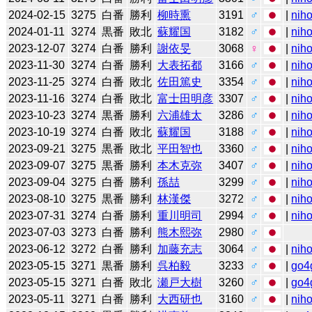
2024-02-15
3275
白番
勝利
柳時熏
3191
♂
|
niho
2024-01-11
3274
黒番
敗北
蘇耀国
3182
♂
|
niho
2023-12-07
3274
白番
勝利
謝依旻
3068
♀
|
niho
2023-11-30
3274
白番
勝利
大表拓都
3166
♂
|
niho
2023-11-25
3274
白番
敗北
佐田篤史
3354
♂
|
niho
2023-11-16
3274
白番
敗北
富士田明彦
3307
♂
|
niho
2023-10-23
3274
黒番
勝利
六浦雄太
3286
♂
|
niho
2023-10-19
3274
白番
敗北
蘇耀国
3188
♂
|
niho
2023-09-21
3275
黒番
敗北
平田智也
3360
♂
|
niho
2023-09-07
3275
黒番
勝利
本木克弥
3407
♂
|
niho
2023-09-04
3275
白番
勝利
孫喆
3299
♂
|
niho
2023-08-10
3275
黒番
勝利
林漢傑
3272
♂
|
niho
2023-07-31
3274
白番
勝利
重川明司
2994
♂
|
niho
2023-07-03
3273
白番
勝利
熊木熙弥
2980
♂
2023-06-12
3272
白番
勝利
加藤充志
3064
♂
|
niho
2023-05-15
3271
黒番
勝利
呉柏毅
3233
♂
|
go4
2023-05-15
3271
白番
敗北
瀬戸大樹
3260
♂
|
go4
2023-05-11
3271
白番
勝利
大西研也
3160
♂
|
niho