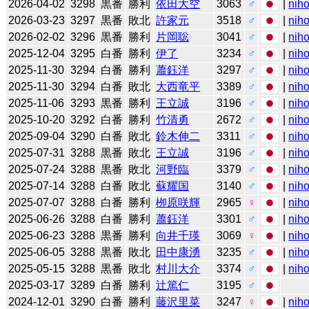
2026-04-02
3298
黒番
勝利
依田大空
3063
♂
|
niho
2026-03-23
3297
黒番
敗北
許家元
3518
♂
|
niho
2026-02-02
3296
黒番
勝利
片岡聡
3041
♂
|
niho
2025-12-04
3295
白番
勝利
伊了
3234
♂
|
niho
2025-11-30
3294
白番
勝利
蕭鈺洋
3297
♂
|
niho
2025-11-30
3294
白番
敗北
大西竜平
3389
♂
|
niho
2025-11-06
3293
黒番
勝利
王立誠
3196
♂
|
niho
2025-10-20
3292
白番
勝利
竹清勇
2672
♂
|
niho
2025-09-04
3290
白番
敗北
鈴木伸二
3311
♂
|
niho
2025-07-31
3288
黒番
敗北
王立誠
3196
♂
|
niho
2025-07-24
3288
黒番
敗北
河野臨
3379
♂
|
niho
2025-07-14
3288
白番
敗北
蘇耀国
3140
♂
|
niho
2025-07-07
3288
白番
勝利
栁原咲輝
2965
♀
|
niho
2025-06-26
3288
白番
勝利
蕭鈺洋
3301
♂
|
niho
2025-06-23
3288
黒番
勝利
向井千瑛
3069
♀
|
niho
2025-06-05
3288
黒番
敗北
田中康湧
3235
♂
|
niho
2025-05-15
3288
黒番
敗北
村川大介
3374
♂
|
niho
2025-03-17
3289
白番
勝利
辻󠄀篤仁
3195
♂
2024-12-01
3290
白番
勝利
藤沢里菜
3247
♀
|
niho