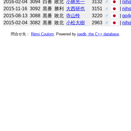
2016-02-04
3094
白番
敗北
小林光一
3132
♂
|
niho
2015-11-16
3092
黒番
勝利
大西研也
3151
♂
|
niho
2015-08-13
3088
黒番
敗北
寺山怜
3220
♂
|
go4
2015-02-04
3082
黒番
敗北
小松大樹
2963
♂
|
niho
問合せ先：
Rémi Coulom
. Powered by
joedb, the C++ database
.