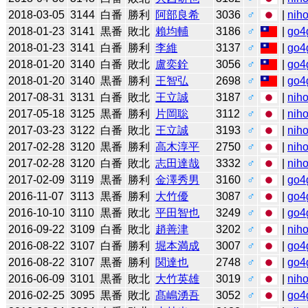
2018-03-05
3144
白番
勝利
阿部良希
3036
♂
|
niho
2018-01-23
3141
黒番
敗北
賴均輔
3186
♂
|
go4
2018-01-23
3141
白番
勝利
李維
3137
♂
|
go4
2018-01-20
3140
白番
敗北
盧奕銓
3056
♂
|
go4
2018-01-20
3140
黒番
勝利
王智弘
2698
♂
|
go4
2017-08-31
3131
白番
敗北
王立誠
3187
♂
|
niho
2017-05-18
3125
黒番
勝利
片岡聡
3112
♂
|
niho
2017-03-23
3122
白番
敗北
王立誠
3193
♂
|
niho
2017-02-28
3120
黒番
勝利
高木淳平
2750
♂
|
niho
2017-02-28
3120
白番
敗北
志田達哉
3332
♂
|
niho
2017-02-09
3119
黒番
勝利
金澤秀男
3160
♂
|
go4
2016-11-07
3113
黒番
勝利
大竹優
3087
♂
|
go4
2016-10-10
3110
黒番
敗北
平田智也
3249
♂
|
go4
2016-09-22
3109
白番
敗北
趙善津
3202
♂
|
niho
2016-08-22
3107
白番
勝利
堀本満成
3007
♂
|
go4
2016-08-22
3107
黒番
勝利
関達也
2748
♂
|
go4
2016-06-09
3101
黒番
敗北
大竹英雄
3019
♂
|
niho
2016-02-25
3095
黒番
敗北
髙嶋湧吾
3052
♂
|
go4