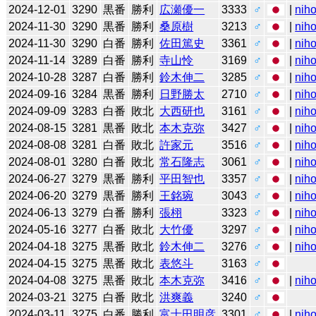
2024-12-01
3290
黒番
勝利
広瀬優一
3333
♂
|
niho
2024-11-30
3290
黒番
勝利
桑原樹
3213
♂
|
niho
2024-11-30
3290
白番
勝利
佐田篤史
3361
♂
|
niho
2024-11-14
3289
白番
勝利
寺山怜
3169
♂
|
niho
2024-10-28
3287
白番
勝利
鈴木伸二
3285
♂
|
niho
2024-09-16
3284
黒番
勝利
日野勝太
2710
♂
|
niho
2024-09-09
3283
白番
敗北
大西研也
3161
♂
|
niho
2024-08-15
3281
黒番
敗北
本木克弥
3427
♂
|
niho
2024-08-08
3281
白番
敗北
許家元
3516
♂
|
niho
2024-08-01
3280
白番
敗北
常石隆志
3061
♂
|
niho
2024-06-27
3279
黒番
勝利
平田智也
3357
♂
|
niho
2024-06-20
3279
黒番
勝利
王銘琬
3043
♂
|
niho
2024-06-13
3279
白番
勝利
張栩
3323
♂
|
niho
2024-05-16
3277
白番
敗北
大竹優
3297
♂
|
niho
2024-04-18
3275
黒番
敗北
鈴木伸二
3276
♂
|
niho
2024-04-15
3275
黒番
敗北
表悠斗
3163
♂
2024-04-08
3275
黒番
敗北
本木克弥
3416
♂
|
niho
2024-03-21
3275
白番
敗北
洪爽義
3240
♂
2024-03-11
3275
白番
勝利
富士田明彦
3301
♂
|
niho