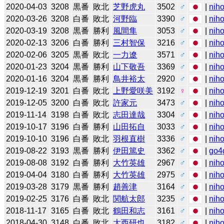
2020-04-03
3208
黒番
敗北
芝野虎丸
3502
♂
|
niho
2020-03-26
3208
白番
敗北
河野臨
3390
♂
|
niho
2020-03-19
3208
黒番
勝利
風間隼
3053
♂
|
niho
2020-02-13
3206
白番
勝利
三村智保
3216
♂
|
niho
2020-02-06
3205
黒番
敗北
一力遼
3571
♂
|
niho
2020-01-23
3204
黒番
勝利
山下敬吾
3369
♂
|
niho
2020-01-16
3204
黒番
勝利
鳥井裕太
2920
♂
|
niho
2019-12-19
3201
白番
敗北
上野愛咲美
3192
♀
|
niho
2019-12-05
3200
白番
敗北
許家元
3473
♂
|
niho
2019-11-14
3198
白番
敗北
志田達哉
3304
♂
|
niho
2019-10-17
3196
白番
勝利
山田拓自
3033
♂
|
niho
2019-10-10
3196
白番
敗北
羽根直樹
3336
♂
|
niho
2019-08-22
3193
黒番
勝利
伊田篤史
3362
♂
|
go4
2019-08-08
3192
白番
勝利
大竹英雄
2967
♂
|
niho
2019-04-04
3180
白番
勝利
大竹英雄
2975
♂
|
niho
2019-03-28
3179
黒番
勝利
趙善津
3164
♂
|
niho
2019-02-25
3176
白番
敗北
関航太郎
3235
♂
|
niho
2018-11-17
3165
白番
敗北
鶴田和志
3161
♂
|
niho
2018-04-30
3148
白番
敗北
大西研也
3182
♂
|
niho