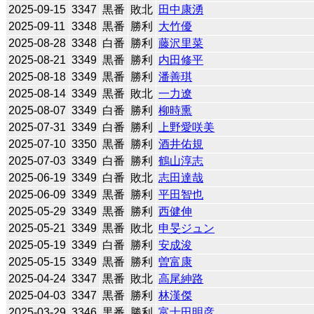
2025-09-15
3347
黒番
敗北
田中康湧
2025-09-11
3348
黒番
勝利
大竹優
2025-08-28
3348
白番
勝利
藤沢里菜
2025-08-21
3349
黒番
勝利
内田修平
2025-08-18
3349
黒番
勝利
潘善琪
2025-08-14
3349
黒番
敗北
一力遼
2025-08-07
3349
白番
勝利
柳時熏
2025-07-31
3349
白番
勝利
上野愛咲美
2025-07-10
3350
黒番
勝利
酒井佑規
2025-07-03
3349
白番
勝利
鶴山淳志
2025-06-19
3349
白番
敗北
志田達哉
2025-06-09
3349
黒番
勝利
平田智也
2025-05-29
3349
黒番
勝利
西健伸
2025-05-21
3349
黒番
敗北
申旻ジュン
2025-05-19
3349
白番
勝利
安成浚
2025-05-15
3349
黒番
勝利
曽富康
2025-04-24
3347
黒番
敗北
高尾紳路
2025-04-03
3347
黒番
勝利
林漢傑
2025-03-29
3346
黒番
勝利
富士田明彦