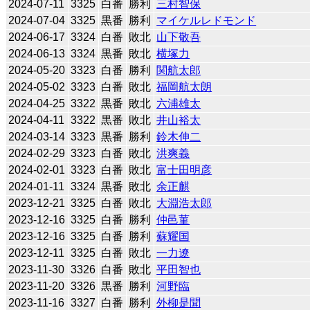
2024-07-11
3325
白番
勝利
三村智保
2024-07-04
3325
黒番
勝利
マイケルレドモンド
2024-06-17
3324
白番
敗北
山下敬吾
2024-06-13
3324
黒番
敗北
横塚力
2024-05-20
3323
白番
勝利
関航太郎
2024-05-02
3323
白番
敗北
福岡航太朗
2024-04-25
3322
黒番
敗北
六浦雄太
2024-04-11
3322
黒番
敗北
井山裕太
2024-03-14
3323
黒番
勝利
鈴木伸二
2024-02-29
3323
白番
敗北
洪爽義
2024-02-01
3323
白番
敗北
富士田明彦
2024-01-11
3324
黒番
敗北
余正麒
2023-12-21
3325
白番
敗北
大淵浩太郎
2023-12-16
3325
白番
勝利
仲邑菫
2023-12-16
3325
白番
勝利
蘇耀国
2023-12-11
3325
白番
敗北
一力遼
2023-11-30
3326
白番
敗北
平田智也
2023-11-20
3326
黒番
勝利
河野臨
2023-11-16
3327
白番
勝利
外柳是聞