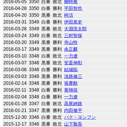
2016-05-05
3350
白番
敗北
柳時熏
2016-04-28
3350
白番
勝利
平田智也
2016-04-20
3350
黒番
敗北
柯洁
2016-03-31
3349
白番
勝利
伊田篤史
2016-03-28
3349
黒番
敗北
大淵浩太郎
2016-03-24
3349
白番
敗北
三村智保
2016-03-20
3349
黒番
勝利
寺山怜
2016-03-17
3349
黒番
勝利
余正麒
2016-03-10
3348
白番
敗北
一力遼
2016-03-07
3348
黒番
敗北
安斎伸彰
2016-03-06
3348
白番
勝利
結城聡
2016-03-03
3348
黒番
勝利
淡路修三
2016-02-14
3348
黒番
勝利
張豊猷
2016-02-11
3348
白番
勝利
黄翊祖
2016-02-04
3348
白番
勝利
一力遼
2016-01-28
3347
白番
敗北
高尾紳路
2016-01-21
3347
黒番
勝利
内田修平
2015-12-30
3346
白番
敗北
パク・ヨンフン
2015-12-17
3346
黒番
敗北
山下敬吾