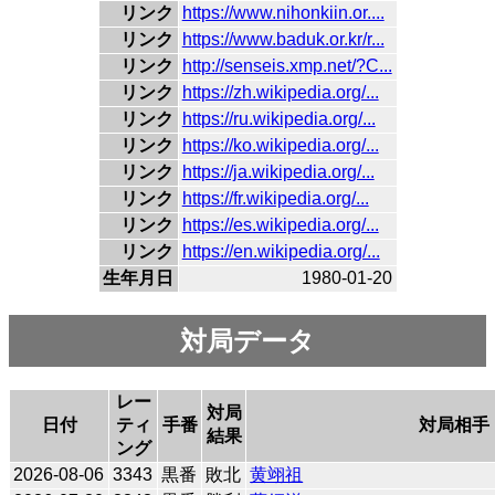
リンク
https://www.nihonkiin.or....
リンク
https://www.baduk.or.kr/r...
リンク
http://senseis.xmp.net/?C...
リンク
https://zh.wikipedia.org/...
リンク
https://ru.wikipedia.org/...
リンク
https://ko.wikipedia.org/...
リンク
https://ja.wikipedia.org/...
リンク
https://fr.wikipedia.org/...
リンク
https://es.wikipedia.org/...
リンク
https://en.wikipedia.org/...
生年月日
1980-01-20
対局データ
レー
対局
日付
ティ
手番
対局相手
結果
ング
2026-08-06
3343
黒番
敗北
黄翊祖