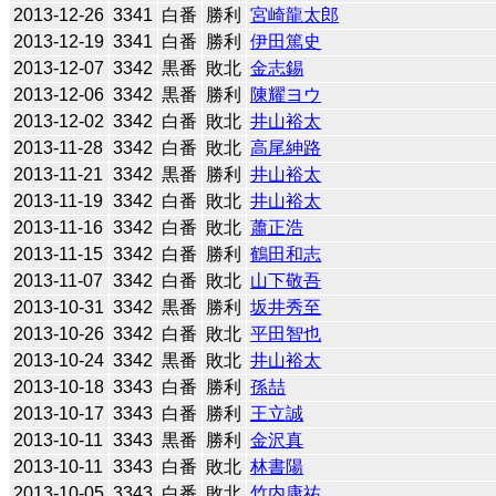
2013-12-26
3341
白番
勝利
宮崎龍太郎
2013-12-19
3341
白番
勝利
伊田篤史
2013-12-07
3342
黒番
敗北
金志錫
2013-12-06
3342
黒番
勝利
陳耀ヨウ
2013-12-02
3342
白番
敗北
井山裕太
2013-11-28
3342
白番
敗北
高尾紳路
2013-11-21
3342
黒番
勝利
井山裕太
2013-11-19
3342
白番
敗北
井山裕太
2013-11-16
3342
白番
敗北
蕭正浩
2013-11-15
3342
白番
勝利
鶴田和志
2013-11-07
3342
白番
敗北
山下敬吾
2013-10-31
3342
黒番
勝利
坂井秀至
2013-10-26
3342
白番
敗北
平田智也
2013-10-24
3342
黒番
敗北
井山裕太
2013-10-18
3343
白番
勝利
孫喆
2013-10-17
3343
白番
勝利
王立誠
2013-10-11
3343
黒番
勝利
金沢真
2013-10-11
3343
白番
敗北
林書陽
2013-10-05
3343
白番
敗北
竹内康祐