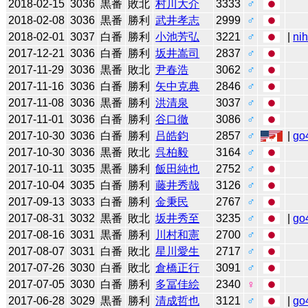
2018-02-15
3036
黒番
敗北
村川大介
3333
♂
2018-02-08
3036
黒番
勝利
武井孝志
2999
♂
2018-02-01
3037
白番
勝利
小池芳弘
3221
♂
|
ni
2017-12-21
3036
白番
勝利
坂井嵩司
2837
♂
2017-11-29
3036
黒番
敗北
尹春浩
3062
♂
2017-11-16
3036
白番
勝利
矢中克典
2846
♂
2017-11-08
3036
黒番
勝利
洪清泉
3037
♂
2017-11-01
3036
白番
勝利
谷口徹
3086
♂
2017-10-30
3036
白番
勝利
吕皓鈞
2857
♂
|
go
2017-10-30
3036
黒番
敗北
呉柏毅
3164
♂
2017-10-11
3035
黒番
勝利
飯田純也
2752
♂
2017-10-04
3035
白番
勝利
藤井秀哉
3126
♂
2017-09-13
3033
白番
勝利
金秉民
2767
♂
2017-08-31
3032
黒番
敗北
坂井秀至
3235
♂
|
go
2017-08-16
3031
黒番
勝利
川村和憲
2700
♂
2017-08-07
3031
白番
敗北
星川愛生
2717
♂
2017-07-26
3030
白番
敗北
倉橋正行
3091
♂
2017-07-05
3030
白番
勝利
多冨佳絵
2340
♀
2017-06-28
3029
黒番
勝利
清成哲也
3121
♂
|
go