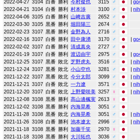
2022-04-27
3104
白番
勝利
今村俊也
3115
♂
|
go
2022-04-21
3104
白番
勝利
村本渉
3100
♂
|
ni
2022-04-06
3105
白番
勝利
山﨑吉廣
2652
♂
2022-03-30
3105
黒番
勝利
堀田陽三
2674
♂
2022-02-23
3107
黒番
勝利
金野為人
2716
♂
2022-02-16
3107
白番
勝利
田中康湧
3170
♂
|
go
2022-02-02
3107
白番
勝利
清成真央
2727
♂
2022-01-19
3107
白番
勝利
渡辺由宇
2975
♂
|
go
2021-12-25
3107
黒番
敗北
芝野虎丸
3516
♂
|
ni
2021-12-24
3107
黒番
敗北
小山空也
3281
♂
|
ni
2021-12-22
3107
黒番
敗北
今分太郎
3099
♂
|
ni
2021-12-21
3107
白番
敗北
一力遼
3571
♂
|
ni
2021-12-20
3107
白番
敗北
上野愛咲美
3257
♀
|
ni
2021-12-08
3108
黒番
勝利
髙山邊楓実
2613
♀
2021-12-02
3108
黒番
勝利
内海晃希
3051
♂
2021-11-28
3108
黒番
敗北
内海晃希
3051
♂
|
ni
2021-11-26
3108
白番
勝利
池本遼太
2996
♂
|
ni
2021-11-18
3108
黒番
勝利
加藤千笑
2970
♀
2021-11-18
3108
黒番
勝利
大川拓也
3036
♂