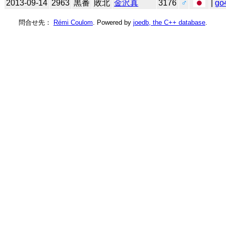
2013-09-14
2963
黒番
敗北
金沢真
3176
♂
|
go
問合せ先：
Rémi Coulom
. Powered by
joedb, the C++ database
.