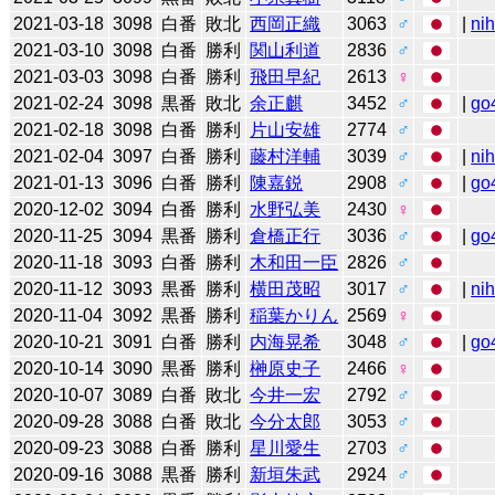
2021-03-18
3098
白番
敗北
西岡正織
3063
♂
|
ni
2021-03-10
3098
白番
勝利
関山利道
2836
♂
2021-03-03
3098
白番
勝利
飛田早紀
2613
♀
2021-02-24
3098
黒番
敗北
余正麒
3452
♂
|
go
2021-02-18
3098
白番
勝利
片山安雄
2774
♂
2021-02-04
3097
白番
勝利
藤村洋輔
3039
♂
|
ni
2021-01-13
3096
白番
勝利
陳嘉鋭
2908
♂
|
go
2020-12-02
3094
白番
勝利
水野弘美
2430
♀
2020-11-25
3094
黒番
勝利
倉橋正行
3036
♂
|
go
2020-11-18
3093
白番
勝利
木和田一臣
2826
♂
2020-11-12
3093
黒番
勝利
横田茂昭
3017
♂
|
ni
2020-11-04
3092
黒番
勝利
稲葉かりん
2569
♀
2020-10-21
3091
白番
勝利
内海晃希
3048
♂
|
go
2020-10-14
3090
黒番
勝利
榊原史子
2466
♀
2020-10-07
3089
白番
敗北
今井一宏
2792
♂
2020-09-28
3088
白番
敗北
今分太郎
3053
♂
2020-09-23
3088
白番
勝利
星川愛生
2703
♂
2020-09-16
3088
黒番
勝利
新垣朱武
2924
♂