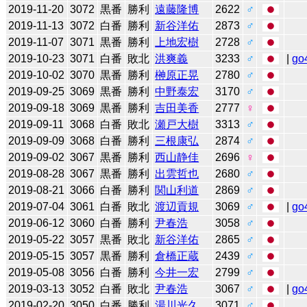
2019-11-20
3072
黒番
勝利
遠藤隆博
2622
♂
2019-11-13
3072
白番
勝利
新谷洋佑
2873
♂
2019-11-07
3071
黒番
勝利
上地宏樹
2728
♂
2019-10-23
3071
白番
敗北
洪爽義
3233
♂
|
go
2019-10-02
3070
黒番
勝利
榊原正晃
2780
♂
2019-09-25
3069
黒番
勝利
中野泰宏
3170
♂
2019-09-18
3069
黒番
勝利
吉田美香
2777
♀
2019-09-11
3068
白番
敗北
瀬戸大樹
3313
♂
2019-09-09
3068
白番
勝利
三根康弘
2874
♂
2019-09-02
3067
黒番
勝利
西山静佳
2696
♀
2019-08-28
3067
黒番
勝利
出雲哲也
2680
♂
2019-08-21
3066
白番
勝利
関山利道
2869
♂
2019-07-04
3061
白番
敗北
渡辺貢規
3069
♂
|
go
2019-06-12
3060
白番
勝利
尹春浩
3058
♂
2019-05-22
3057
黒番
敗北
新谷洋佑
2865
♂
2019-05-15
3057
黒番
勝利
倉橋正蔵
2439
♂
2019-05-08
3056
白番
勝利
今井一宏
2799
♂
2019-03-13
3052
白番
敗北
尹春浩
3067
♂
|
go
2019-02-20
3050
白番
勝利
湯川光久
3071
♂