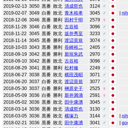
2019-02-13
3050
黒番
敗北
清成哲也
3124
♂
2019-02-07
3049
白番
敗北
青木裕孝
3045
♂
|
ni
2018-12-06
3046
黒番
勝利
田村千明
2579
♀
2018-11-28
3046
白番
敗北
古谷裕
3096
♂
2018-11-22
3045
黒番
敗北
坂井秀至
3233
♂
2018-11-14
3045
黒番
勝利
渡辺貢規
3074
♂
2018-10-03
3043
黒番
勝利
長崎裕二
2405
♂
2018-09-19
3042
黒番
勝利
新垣朱武
2970
♂
2018-09-10
3042
黒番
敗北
古谷裕
3096
♂
2018-08-29
3041
黒番
勝利
松村修
2249
♂
2018-06-27
3038
黒番
敗北
横田茂昭
3071
♂
2018-06-20
3037
白番
敗北
渡辺貢規
3077
♂
2018-05-30
3037
白番
勝利
榊原史子
2525
♀
2018-05-09
3036
白番
勝利
新井満涌
2591
♀
2018-05-02
3036
黒番
敗北
田中康湧
3045
♂
2018-03-14
3036
黒番
敗北
清成哲也
3130
♂
2018-03-05
3036
黒番
敗北
横塚力
3144
♂
|
ni
2018-02-21
3036
黒番
敗北
田中康湧
3041
♂
|
go