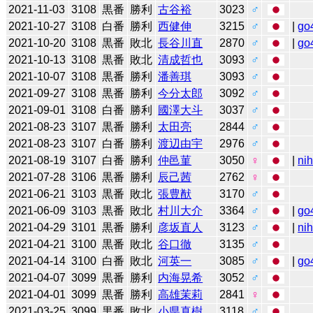
2021-11-03
3108
黒番
勝利
古谷裕
3023
♂
2021-10-27
3108
白番
勝利
西健伸
3215
♂
|
go
2021-10-20
3108
黒番
敗北
長谷川直
2870
♂
|
go
2021-10-13
3108
黒番
敗北
清成哲也
3093
♂
2021-10-07
3108
黒番
勝利
潘善琪
3093
♂
2021-09-27
3108
黒番
勝利
今分太郎
3092
♂
2021-09-01
3108
白番
勝利
國澤大斗
3037
♂
2021-08-23
3107
黒番
勝利
太田亮
2844
♂
2021-08-23
3107
白番
勝利
渡辺由宇
2976
♂
2021-08-19
3107
白番
勝利
仲邑菫
3050
♀
|
ni
2021-07-28
3106
黒番
勝利
辰己茜
2762
♀
2021-06-21
3103
黒番
敗北
張豊猷
3170
♂
2021-06-09
3103
黒番
敗北
村川大介
3364
♂
|
go
2021-04-29
3101
黒番
勝利
彦坂直人
3123
♂
|
ni
2021-04-21
3100
黒番
敗北
谷口徹
3135
♂
2021-04-14
3100
白番
敗北
河英一
3085
♂
|
go
2021-04-07
3099
黒番
勝利
内海晃希
3052
♂
2021-04-01
3099
黒番
勝利
高雄茉莉
2841
♀
2021-03-25
3099
黒番
敗北
小県真樹
3118
♂