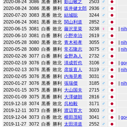
2020-08-24
3086
黒番
勝利
影山敏之
2503
♂
2020-08-24
3086
黒番
勝利
坂井健太郎
2936
♂
2020-07-20
3083
黒番
敗北
結城聡
3244
♂
2020-06-24
3081
黒番
敗北
関山利道
2852
♂
2020-06-15
3081
白番
敗北
藤沢里菜
3238
♀
|
ni
2020-06-10
3081
白番
勝利
小野幸治
2619
♂
2020-05-28
3080
黒番
敗北
青木裕孝
3055
♂
|
ni
2020-05-28
3080
白番
勝利
常石隆志
3075
♂
|
ni
2020-02-26
3077
白番
勝利
金野為人
2732
♂
2020-02-19
3076
白番
敗北
清成哲也
3106
♂
|
go
2020-02-13
3076
黒番
敗北
彦坂直人
3119
♂
|
ni
2020-02-05
3076
黒番
勝利
内海晃希
3031
♂
2020-01-27
3076
黒番
勝利
張瑞傑
3185
♂
|
ni
2020-01-15
3075
黒番
勝利
大山国夫
2715
♂
2020-01-09
3075
黒番
勝利
大澤健朗
2816
♂
2019-12-18
3074
黒番
敗北
呉柏毅
3171
♂
2019-12-11
3073
白番
勝利
渡辺寛大
3003
♂
2019-12-04
3073
白番
敗北
横田茂昭
3041
♂
|
go
2019-11-27
3072
白番
勝利
太田清道
2552
♂