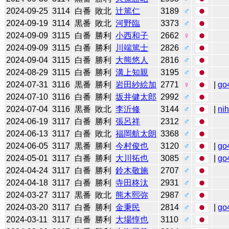
2024-09-25
3114
白番
敗北
辻󠄀篤仁
3189
♂
2024-09-19
3114
黒番
敗北
河野臨
3373
♂
2024-09-09
3115
白番
勝利
小西和子
2662
♀
2024-09-09
3115
白番
勝利
川端篤士
2826
♂
2024-09-04
3115
白番
勝利
大熊悠人
2816
♂
2024-08-29
3115
白番
勝利
溝上知親
3195
♂
2024-07-31
3116
黒番
勝利
岩田紗絵加
2771
♀
|
go
2024-07-10
3116
白番
勝利
坂井健太郎
2992
♂
2024-07-04
3116
黒番
敗北
李沂修
3144
♂
|
ni
2024-06-19
3117
白番
勝利
張呂祥
2312
♂
2024-06-13
3117
白番
敗北
福岡航太朗
3368
♂
2024-06-05
3117
黒番
勝利
今村俊也
3120
♂
|
go
2024-05-01
3117
白番
勝利
大川拓也
3085
♂
|
go
2024-04-24
3117
白番
勝利
鈴木敬施
2707
♂
2024-04-18
3117
白番
勝利
寺田柊汰
2931
♂
2024-03-27
3117
黒番
敗北
熊木熙弥
2987
♂
2024-03-20
3117
白番
勝利
金秉民
2814
♂
|
go
2024-03-11
3117
白番
勝利
大場惇也
3110
♂