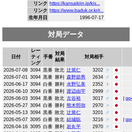
リンク
https://kansaikiin.jp/kis...
リンク
https://www.baduk.or.kr/r...
生年月日
1996-07-17
対局データ
レー
対局
日付
ティ
手番
対局相手
結果
ング
2026-07-08
3094
黒番
敗北
辻󠄀篤仁
3202
♂
2026-07-01
3094
黒番
勝利
森野節男
2634
♂
2026-06-17
3094
白番
勝利
水野弘美
2352
♀
2026-06-10
3094
白番
勝利
渡辺由宇
2999
♂
2026-06-03
3094
黒番
敗北
古谷裕
3017
♂
|
go
2026-05-27
3094
白番
勝利
熊木熙弥
2970
♂
2026-05-13
3094
黒番
敗北
辻󠄀篤仁
3201
♂
2026-05-07
3095
白番
敗北
結城聡
3216
♂
|
go
2026-04-16
3095
白番
勝利
岩丸平
2970
♂