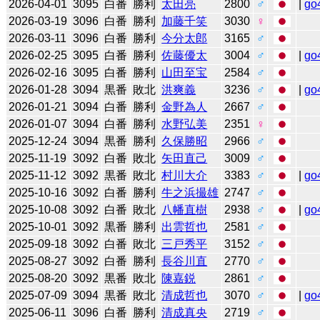
2026-04-01
3095
白番
勝利
太田亮
2800
♂
|
go
2026-03-19
3096
白番
勝利
加藤千笑
3030
♀
2026-03-11
3096
白番
勝利
今分太郎
3165
♂
2026-02-25
3095
白番
勝利
佐藤優太
3004
♂
|
go
2026-02-16
3095
白番
勝利
山田至宝
2584
♂
2026-01-28
3094
黒番
敗北
洪爽義
3236
♂
|
go
2026-01-21
3094
白番
勝利
金野為人
2667
♂
2026-01-07
3094
白番
勝利
水野弘美
2351
♀
2025-12-24
3094
黒番
勝利
久保勝昭
2966
♂
2025-11-19
3092
白番
敗北
矢田直己
3009
♂
2025-11-12
3092
黒番
敗北
村川大介
3383
♂
|
go
2025-10-16
3092
白番
勝利
牛之浜撮雄
2747
♂
2025-10-08
3092
白番
敗北
八幡直樹
2938
♂
|
go
2025-10-01
3092
黒番
勝利
出雲哲也
2581
♂
2025-09-18
3092
白番
敗北
三戸秀平
3152
♂
2025-08-27
3092
白番
勝利
長谷川直
2770
♂
2025-08-20
3092
黒番
敗北
陳嘉鋭
2861
♂
2025-07-09
3094
黒番
敗北
清成哲也
3070
♂
|
go
2025-06-11
3096
白番
勝利
清成真央
2719
♂