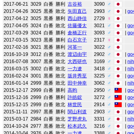
2017-06-21
3029
白番
勝利
古谷裕
3090
♂
2017-04-26
3025
黒番
敗北
矢田直己
2993
♂
|
go
2017-04-12
3025
黒番
勝利
西山静佳
2729
♀
2017-04-05
3024
白番
敗北
佐藤優太
3021
♂
|
go
2017-03-29
3024
白番
勝利
倉橋正行
3093
♂
|
go
2017-03-15
3023
黒番
勝利
白石京子
2317
♀
2017-02-16
3021
黒番
勝利
河英一
3022
♂
2016-10-19
3012
白番
敗北
渡辺由宇
2902
♂
|
go
2016-07-08
3007
黒番
敗北
大西研也
3169
♂
|
ni
2016-03-15
3002
白番
敗北
一力遼
3418
♂
|
ni
2016-02-24
3001
黒番
敗北
坂井秀至
3225
♂
|
go
2016-01-14
2999
黒番
敗北
田中伸幸
3062
♂
|
ni
2015-12-17
2999
白番
勝利
高昀
2950
♂
|
go
2015-12-16
2999
白番
勝利
許皓鋐
3272
♂
|
go
2015-12-15
2999
白番
敗北
林世民
2914
♂
|
go
2015-11-11
2997
黒番
勝利
関山利道
2903
♂
|
go
2015-03-17
2984
白番
敗北
芝野虎丸
3331
♂
|
ni
2014-10-24
2977
黒番
敗北
松本武久
3216
♂
|
go
2014-10-04
2976
白番
敗北
一力遼
3388
♂
|
go