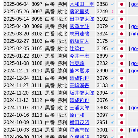
2025-06-04
3097
白番
勝利
木和田一臣
2858
♂
|
go
2025-05-26
3097
黒番
敗北
藤沢里菜
3249
♀
2025-05-14
3098
白番
敗北
田中健太郎
3102
♂
2025-04-30
3099
黒番
勝利
國澤大斗
3079
♂
|
go
2025-03-20
3102
白番
敗北
志田達哉
3324
♂
|
ni
2025-02-27
3103
白番
敗北
彦坂直人
3175
♂
2025-02-05
3105
黒番
敗北
辻󠄀篤仁
3195
♂
|
go
2025-01-22
3107
黒番
勝利
今井一宏
2699
♂
2025-01-08
3108
黒番
勝利
洪爽義
3232
♂
|
go
2024-12-11
3110
黒番
勝利
熊木熙弥
2990
♂
|
go
2024-12-04
3111
白番
勝利
清成哲也
3076
♂
2024-11-27
3111
黒番
敗北
髙嶋湧吾
3133
♂
2024-11-20
3111
黒番
勝利
坂井健太郎
2994
♂
2024-11-13
3112
白番
勝利
清成哲也
3076
♂
2024-11-07
3112
黒番
敗北
三浦太郎
3303
♂
|
go
2024-10-16
3113
白番
敗北
原正和
3097
♂
2024-10-09
3113
白番
勝利
横田茂昭
2951
♂
2024-10-03
3114
黒番
勝利
星合志保
3001
♀
|
ni
2024-09-30
3114
黒番
勝利
久保勝昭
2958
♂