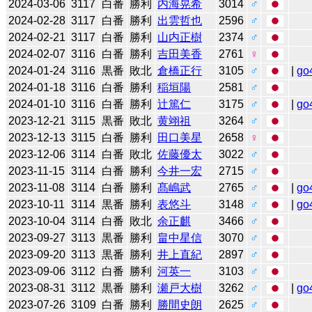
2024-03-06
3117
白番
勝利
内海晃希
3014
♂
2024-02-28
3117
白番
勝利
出雲哲也
2596
♂
2024-02-21
3117
白番
勝利
山内正樹
2374
♂
2024-02-07
3116
白番
勝利
吉田美香
2761
♀
2024-01-24
3116
黒番
敗北
倉橋正行
3105
♂
|
go
2024-01-18
3116
白番
勝利
稲垣陽
2581
♂
2024-01-10
3116
白番
勝利
辻󠄀篤仁
3175
♂
|
go
2023-12-21
3115
黒番
敗北
黄翊祖
3264
♂
2023-12-13
3115
白番
勝利
田口美星
2658
♀
2023-12-06
3114
白番
敗北
佐藤優太
3022
♂
2023-11-15
3114
白番
勝利
今井一宏
2715
♂
2023-11-08
3114
白番
勝利
髙嶋武
2765
♂
|
go
2023-10-11
3114
黒番
勝利
表悠斗
3148
♂
|
go
2023-10-04
3114
白番
敗北
余正麒
3466
♂
2023-09-27
3113
黒番
勝利
畠中星信
3070
♂
2023-09-20
3113
黒番
勝利
井上直紀
2897
♂
2023-09-06
3112
白番
勝利
河英一
3103
♂
2023-08-31
3112
黒番
勝利
瀬戸大樹
3262
♂
|
go
2023-07-26
3109
白番
勝利
勝間史朗
2625
♂