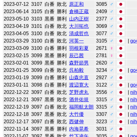
2023-07-12
3107
白番
敗北
原正和
3085
♂
2023-06-14
3105
白番
勝利
倉橋正蔵
2409
♂
2023-05-10
3103
黒番
勝利
山内正樹
2377
♂
2023-04-19
3101
白番
敗北
大川拓也
3069
♂
2023-04-05
3100
白番
敗北
清成哲也
3077
♂
2023-03-29
3100
白番
敗北
河英一
3105
♂
|
go
2023-03-09
3100
白番
勝利
羽根彩夏
2671
♀
2023-02-15
3099
黒番
勝利
辰己茜
2781
♀
2023-02-01
3099
黒番
勝利
森野節男
2620
♂
2023-01-25
3099
白番
敗北
呉柏毅
3234
♂
|
go
2023-01-19
3099
白番
勝利
山森忠直
2927
♂
2023-01-11
3098
白番
勝利
渡辺寛大
3122
♂
|
go
2022-12-22
3097
白番
敗北
芝野虎丸
3556
♂
|
ni
2022-12-21
3097
黒番
敗北
酒井佑規
3315
♂
|
ni
2022-12-19
3097
白番
敗北
福岡航太朗
3315
♂
|
ni
2022-12-18
3097
黒番
敗北
大竹優
3307
♂
|
ni
2022-12-17
3097
白番
敗北
西健伸
3223
♂
|
ni
2022-11-14
3097
黒番
勝利
内海晃希
3031
♂
2022-11-07
3097
黒番
敗北
竹下凌矢
3035
♂
|
go