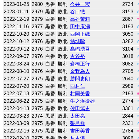
2023-01-25
2980
黒番
勝利
今井一宏
2734
2023-01-11
2979
黒番
敗北
谷口徹
3153
2022-12-19
2979
白番
勝利
高雄茉莉
2867
2022-11-16
2977
黒番
敗北
田中康湧
3193
2022-10-20
2976
白番
敗北
西岡正織
3050
2022-10-12
2976
黒番
敗北
結城聡
3282
2022-09-12
2976
白番
敗北
髙嶋湧吾
3104
2022-09-07
2976
白番
敗北
古谷裕
3018
2022-08-24
2976
白番
勝利
倉橋正行
3082
2022-08-10
2976
白番
勝利
金野為人
2705
2022-07-27
2975
黒番
敗北
勝間史朗
2640
2022-07-20
2975
白番
勝利
西村仁
2989
2022-07-13
2975
黒番
勝利
村岡美香
2193
2022-06-22
2975
白番
勝利
牛之浜撮雄
2774
2022-04-13
2975
黒番
敗北
佐田篤史
3361
2022-03-23
2974
黒番
敗北
太田亮
2844
2022-03-09
2975
黒番
勝利
張呂祥
2331
2022-02-16
2975
黒番
勝利
吉田美香
2784
2022-02-10
2975
黒番
敗北
村本渉
3096