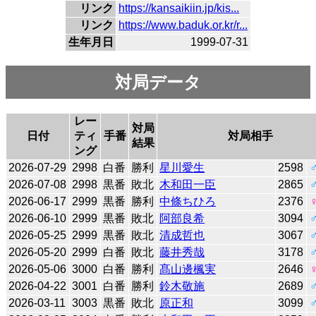
リンク
https://kansaikiin.jp/kis...
リンク
https://www.baduk.or.kr/r...
生年月日
1999-07-31
対局データ
レー
対局
日付
ティ
手番
対局相手
結果
ング
2026-07-29
2998
白番
勝利
星川愛生
2598
2026-07-08
2998
黒番
敗北
木和田一臣
2865
2026-06-17
2999
黒番
勝利
中條ちひろ
2376
2026-06-10
2999
黒番
敗北
阿部良希
3094
2026-05-25
2999
黒番
敗北
清成哲也
3067
2026-05-20
2999
白番
敗北
藤井秀哉
3178
2026-05-06
3000
白番
勝利
髙山邊楓実
2646
2026-04-22
3001
白番
勝利
鈴木敬施
2689
2026-03-11
3003
黒番
敗北
原正和
3099