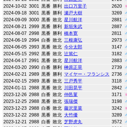
2024-10-02
3001
黒番
勝利
出口万里子
2620
2024-09-18
3001
黒番
勝利
瀬戸大樹
3269
2024-09-09
3000
黒番
敗北
星川航洋
2881
2024-08-21
2999
黒番
勝利
新垣朱武
2887
2024-08-07
2998
黒番
勝利
橋本寛
2811
2024-06-19
2994
白番
敗北
三根康弘
2973
2024-06-05
2993
黒番
敗北
今分太郎
3147
2024-05-15
2992
黒番
敗北
辻󠄀篤仁
3182
2024-04-17
2991
黒番
敗北
星川航洋
2883
2024-03-20
2990
白番
勝利
榊原正晃
2739
2024-02-21
2989
黒番
勝利
マイヤー・フランシス
2736
2024-02-15
2989
黒番
敗北
三戸秀平
3118
2024-01-11
2988
黒番
敗北
川田晃平
2842
2023-12-26
2988
白番
敗北
仲邑菫
3171
2023-12-25
2988
黒番
敗北
張瑞傑
3198
2023-12-23
2988
白番
敗北
藤沢里菜
3242
2023-12-22
2988
黒番
敗北
大竹優
3289
2023-12-21
2988
白番
敗北
芝野虎丸
3572