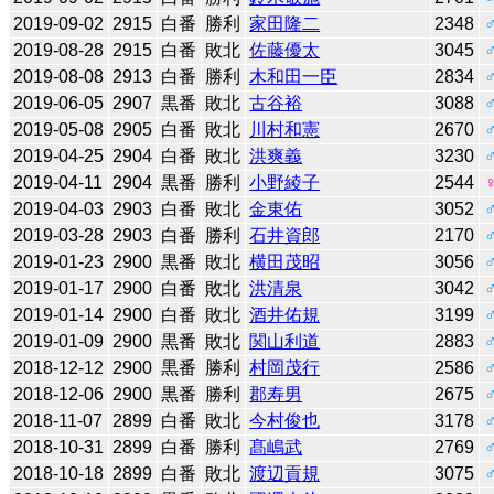
2019-09-02
2915
白番
勝利
家田隆二
2348
2019-08-28
2915
白番
敗北
佐藤優太
3045
2019-08-08
2913
白番
勝利
木和田一臣
2834
2019-06-05
2907
黒番
敗北
古谷裕
3088
2019-05-08
2905
白番
敗北
川村和憲
2670
2019-04-25
2904
白番
敗北
洪爽義
3230
2019-04-11
2904
黒番
勝利
小野綾子
2544
2019-04-03
2903
白番
敗北
金東佑
3052
2019-03-28
2903
白番
勝利
石井資郎
2170
2019-01-23
2900
黒番
敗北
横田茂昭
3056
2019-01-17
2900
白番
敗北
洪清泉
3042
2019-01-14
2900
白番
敗北
酒井佑規
3199
2019-01-09
2900
黒番
敗北
関山利道
2883
2018-12-12
2900
黒番
勝利
村岡茂行
2586
2018-12-06
2900
黒番
勝利
郡寿男
2675
2018-11-07
2899
白番
敗北
今村俊也
3178
2018-10-31
2899
白番
勝利
髙嶋武
2769
2018-10-18
2899
白番
敗北
渡辺貢規
3075