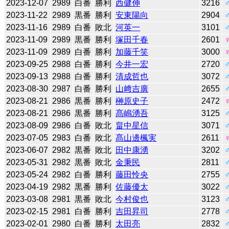
2023-12-07
2989
白番
勝利
西健伸
3216
2023-11-22
2989
黒番
勝利
安東陽向
2904
2023-11-16
2989
白番
敗北
河英一
3101
2023-11-09
2989
黒番
勝利
塚田千春
2601
2023-11-09
2989
白番
勝利
加藤千笑
3000
2023-09-25
2988
白番
勝利
今井一宏
2720
2023-09-13
2988
白番
勝利
清成哲也
3072
2023-08-30
2987
白番
勝利
山﨑吉廣
2655
2023-08-21
2986
黒番
勝利
榊原史子
2472
2023-08-21
2986
黒番
勝利
髙嶋湧吾
3125
2023-08-09
2986
白番
敗北
畠中星信
3071
2023-07-05
2983
白番
敗北
髙山邊楓実
2611
2023-06-07
2982
黒番
敗北
田中康湧
3202
2023-05-31
2982
黒番
敗北
金秉民
2811
2023-05-24
2982
白番
勝利
藤田怜央
2755
2023-04-19
2982
黒番
勝利
佐藤優太
3022
2023-03-08
2981
黒番
敗北
今村俊也
3123
2023-02-15
2981
白番
勝利
吉田昇司
2778
2023-02-01
2980
白番
勝利
太田亮
2832