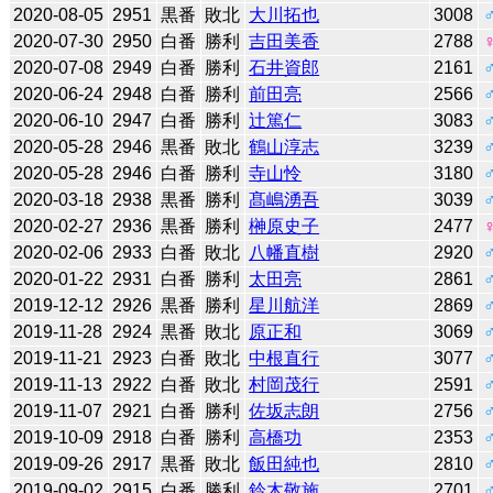
2020-08-05
2951
黒番
敗北
大川拓也
3008
2020-07-30
2950
白番
勝利
吉田美香
2788
2020-07-08
2949
白番
勝利
石井資郎
2161
2020-06-24
2948
白番
勝利
前田亮
2566
2020-06-10
2947
白番
勝利
辻󠄀篤仁
3083
2020-05-28
2946
黒番
敗北
鶴山淳志
3239
2020-05-28
2946
白番
勝利
寺山怜
3180
2020-03-18
2938
黒番
勝利
髙嶋湧吾
3039
2020-02-27
2936
黒番
勝利
榊原史子
2477
2020-02-06
2933
白番
敗北
八幡直樹
2920
2020-01-22
2931
白番
勝利
太田亮
2861
2019-12-12
2926
黒番
勝利
星川航洋
2869
2019-11-28
2924
黒番
敗北
原正和
3069
2019-11-21
2923
白番
敗北
中根直行
3077
2019-11-13
2922
白番
敗北
村岡茂行
2591
2019-11-07
2921
白番
勝利
佐坂志朗
2756
2019-10-09
2918
白番
勝利
高橋功
2353
2019-09-26
2917
黒番
敗北
飯田純也
2810
2019-09-02
2915
白番
勝利
鈴木敬施
2701