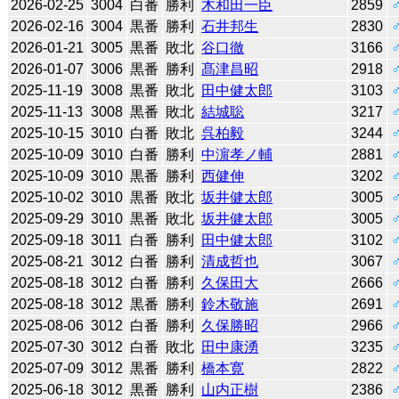
2026-02-25
3004
白番
勝利
木和田一臣
2859
2026-02-16
3004
黒番
勝利
石井邦生
2830
2026-01-21
3005
黒番
敗北
谷口徹
3166
2026-01-07
3006
黒番
勝利
髙津昌昭
2918
2025-11-19
3008
黒番
敗北
田中健太郎
3103
2025-11-13
3008
黒番
敗北
結城聡
3217
2025-10-15
3010
白番
敗北
呉柏毅
3244
2025-10-09
3010
白番
勝利
中濵孝ノ輔
2881
2025-10-09
3010
黒番
勝利
西健伸
3202
2025-10-02
3010
黒番
敗北
坂井健太郎
3005
2025-09-29
3010
黒番
敗北
坂井健太郎
3005
2025-09-18
3011
白番
勝利
田中健太郎
3102
2025-08-21
3012
白番
勝利
清成哲也
3067
2025-08-18
3012
白番
勝利
久保田大
2666
2025-08-18
3012
黒番
勝利
鈴木敬施
2691
2025-08-06
3012
白番
勝利
久保勝昭
2966
2025-07-30
3012
白番
敗北
田中康湧
3235
2025-07-09
3012
黒番
勝利
橋本寛
2822
2025-06-18
3012
黒番
勝利
山内正樹
2386