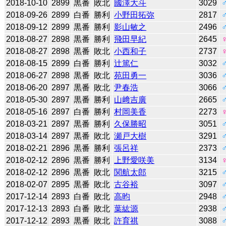
2018-10-10
2899
黒番
敗北
國澤大斗
3029
2018-09-26
2899
白番
勝利
小野田拓弥
2817
2018-09-12
2899
黒番
勝利
影山敏之
2496
2018-08-27
2898
黒番
勝利
飛田早紀
2645
2018-08-27
2898
黒番
敗北
小西和子
2737
2018-08-15
2899
白番
勝利
辻󠄀篤仁
3032
2018-06-27
2898
黒番
敗北
苑田勇一
3036
2018-06-20
2897
黒番
敗北
尹春浩
3066
2018-05-30
2897
黒番
勝利
山﨑吉廣
2665
2018-05-16
2897
白番
勝利
村岡美香
2273
2018-03-21
2897
黒番
勝利
久保勝昭
3051
2018-03-14
2897
黒番
敗北
瀬戸大樹
3291
2018-02-21
2896
黒番
勝利
張呂祥
2373
2018-02-12
2896
黒番
勝利
上野愛咲美
3134
2018-02-12
2896
黒番
敗北
関航太郎
3215
2018-02-07
2895
黒番
敗北
古谷裕
3097
2017-12-14
2893
白番
敗北
高昀
2948
2017-12-13
2893
白番
敗北
葉紘源
2938
2017-12-12
2893
黒番
敗北
許育祺
3088