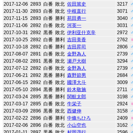
2017-12-06
2893
白番
敗北
佐田篤史
3217
2017-11-30
2893
白番
敗北
中根直行
3071
2017-11-15
2893
白番
勝利
苑田勇一
3040
2017-11-06
2892
白番
敗北
河英一
3031
2017-10-31
2892
黒番
敗北
伊利亚什克辛
2972
2017-10-25
2892
白番
勝利
吉田美香
2762
2017-10-18
2892
白番
勝利
吉田昇司
2806
2017-08-07
2891
白番
敗北
金野為人
2739
2017-08-02
2891
黒番
敗北
瀬戸大樹
3294
2017-07-12
2892
白番
敗北
金野為人
2739
2017-06-21
2892
黒番
勝利
森野節男
2684
2017-06-15
2892
白番
敗北
國澤大斗
3009
2017-05-10
2894
黒番
勝利
鈴木敬施
2711
2017-03-24
2895
黒番
勝利
関航太郎
3198
2017-03-17
2895
白番
敗北
牛栄子
2924
2017-03-09
2896
黒番
敗北
西健伸
3158
2017-02-22
2896
白番
勝利
中條ちひろ
2409
2017-02-06
2896
白番
敗北
小山空也
3162
2017-01-11
2897
黒番
敗北
村岡茂行
2596