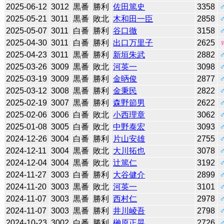
2025-06-12
3012
黒番
勝利
佐田篤史
3358
2025-05-21
3011
黒番
敗北
木和田一臣
2858
2025-05-07
3011
白番
勝利
谷口徹
3158
2025-04-30
3011
白番
勝利
出口万里子
2625
2025-04-23
3011
黒番
勝利
新垣朱武
2882
2025-03-26
3009
黒番
敗北
河英一
3098
2025-03-19
3009
黒番
勝利
金昞俊
2877
2025-03-12
3008
黒番
勝利
金秉民
2822
2025-02-19
3007
黒番
勝利
森野節男
2622
2025-02-06
3006
白番
敗北
小西理章
3062
2025-01-08
3005
白番
敗北
中野泰宏
3093
2024-12-26
3004
白番
勝利
片山安雄
2755
2024-12-11
3004
黒番
敗北
大川拓也
3078
2024-12-04
3004
黒番
敗北
辻󠄀篤仁
3192
2024-11-27
3003
白番
勝利
大谷健介
2899
2024-11-20
3003
黒番
敗北
河英一
3101
2024-11-07
3003
黒番
勝利
西村仁
2978
2024-11-07
3003
黒番
勝利
井川崚吾
2798
2024-10-23
3002
白番
勝利
榊原正晃
2726