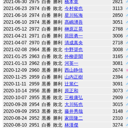
2021-06-30
2975
白番
勝利
橋本寛
2821
2021-06-23
2974
白番
敗北
今村俊也
3113
2021-06-16
2974
白番
勝利
星川拓海
2850
2021-06-10
2974
黒番
勝利
髙嶋湧吾
3051
2021-05-12
2972
白番
勝利
榊原正晃
2768
2021-04-21
2971
白番
勝利
苑田勇一
3006
2021-04-07
2970
白番
勝利
清成真央
2718
2021-02-08
2964
黒番
敗北
中野奨也
3008
2021-01-25
2963
白番
敗北
外柳是聞
3165
2021-01-13
2962
白番
敗北
河英一
3081
2020-12-09
2960
黒番
勝利
西山静佳
2674
2020-11-25
2959
白番
勝利
山内正樹
2394
2020-11-11
2959
黒番
勝利
辻󠄀篤仁
3091
2020-10-14
2956
黒番
勝利
原正和
3073
2020-10-07
2955
黒番
敗北
三根康弘
2909
2020-09-28
2954
白番
敗北
大川拓也
3015
2020-09-09
2953
黒番
敗北
藤井秀哉
3148
2020-08-24
2952
黒番
勝利
家田隆二
2310
2020-08-10
2951
白番
敗北
林漢傑
3274