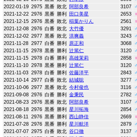
2022-01-19
2975
黒番
敗北
阿部良希
3107
2021-12-22
2976
黒番
勝利
田口美星
2653
2021-12-15
2976
黒番
敗北
稲葉かりん
2561
2021-12-08
2976
白番
敗北
大竹優
3291
2021-12-02
2977
黒番
敗北
洪爽義
3243
2021-11-28
2977
白番
勝利
原正和
3068
2021-11-15
2978
黒番
勝利
辻󠄀篤仁
3120
2021-11-15
2978
白番
勝利
高雄茉莉
2858
2021-11-10
2978
黒番
勝利
辻󠄀篤仁
3120
2021-11-03
2978
白番
勝利
佐藤洋平
2843
2021-10-14
2977
白番
敗北
結城聡
3277
2021-10-06
2977
黒番
敗北
今村俊也
3116
2021-09-08
2976
白番
勝利
金秉民
2782
2021-08-23
2976
黒番
敗北
阿部良希
3107
2021-08-18
2976
黒番
勝利
星川拓海
2854
2021-08-11
2976
黒番
勝利
西山静佳
2669
2021-07-28
2976
黒番
勝利
星川航洋
2879
2021-07-07
2975
白番
敗北
谷口徹
3137