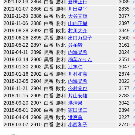
2021-02-03
2864
白番
勝利
倉橋正行
3039
2021-01-07
2866
白番
勝利
川田晃平
2835
2019-11-28
2886
白番
敗北
大谷直輝
3077
2019-11-06
2888
白番
勝利
山内正樹
2397
2019-08-28
2892
白番
敗北
村川大介
3349
2019-06-26
2895
黒番
勝利
出口万里子
2560
2019-05-22
2897
白番
敗北
呉柏毅
3161
2019-04-11
2899
黒番
勝利
内海晃希
3024
2019-03-14
2900
黒番
勝利
稲葉かりん
2551
2019-01-30
2902
黒番
敗北
辻󠄀篤仁
3047
2019-01-16
2902
白番
勝利
川村和憲
2674
2018-12-05
2904
黒番
敗北
内海晃希
3022
2018-11-21
2904
白番
敗北
今村俊也
3177
2018-11-15
2905
白番
勝利
片山安雄
2783
2018-09-20
2907
白番
勝利
洪清泉
3042
2018-08-01
2908
白番
勝利
家田隆二
2394
2018-04-04
2909
黒番
敗北
洪爽義
3227
2018-03-07
2910
白番
勝利
小西和子
2740