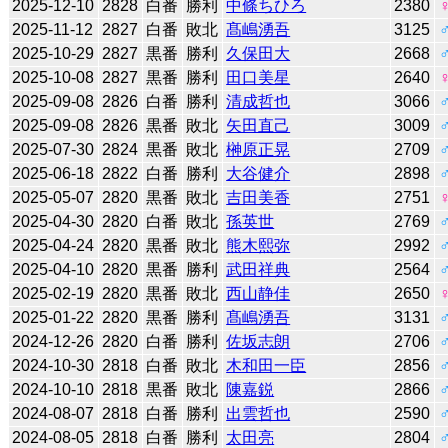
2025-12-10
2828
白番
勝利
中條ちひろ
2380
2025-11-12
2827
白番
敗北
髙嶋湧吾
3125
2025-10-29
2827
黒番
勝利
久保田大
2668
2025-10-08
2827
黒番
勝利
田口美星
2640
2025-09-08
2826
白番
勝利
清成哲也
3066
2025-09-08
2826
黒番
敗北
矢田直己
3009
2025-07-30
2824
黒番
敗北
榊原正晃
2709
2025-06-18
2822
白番
勝利
大谷健介
2898
2025-05-07
2820
黒番
敗北
吉田美香
2751
2025-04-30
2820
白番
敗北
孫英世
2769
2025-04-24
2820
黒番
敗北
熊木熙弥
2992
2025-04-10
2820
黒番
勝利
武田祥典
2564
2025-02-19
2820
黒番
敗北
西山静佳
2650
2025-01-22
2820
黒番
勝利
髙嶋湧吾
3131
2024-12-26
2820
白番
勝利
佐坂志朗
2706
2024-10-30
2818
白番
敗北
木和田一臣
2856
2024-10-10
2818
黒番
敗北
陳嘉鋭
2866
2024-08-07
2818
白番
勝利
出雲哲也
2590
2024-08-05
2818
白番
勝利
太田亮
2804