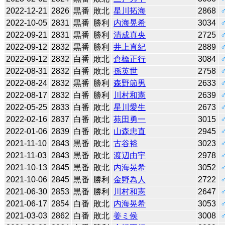
2022-12-21
2826
黒番
敗北
星川拓海
2868
2022-10-05
2831
黒番
勝利
内海晃希
3034
2022-09-21
2831
黒番
勝利
清成真央
2725
2022-09-12
2832
黒番
勝利
井上直紀
2889
2022-09-12
2832
白番
敗北
倉橋正行
3084
2022-08-31
2832
白番
敗北
孫英世
2758
2022-08-24
2832
黒番
勝利
森野節男
2633
2022-08-17
2832
白番
勝利
川村和憲
2639
2022-05-25
2833
白番
敗北
星川愛生
2673
2022-02-16
2837
白番
敗北
苑田勇一
3015
2022-01-06
2839
白番
敗北
山森忠直
2945
2021-11-10
2843
黒番
敗北
古谷裕
3023
2021-11-03
2843
黒番
敗北
渡辺由宇
2978
2021-10-13
2845
黒番
敗北
内海晃希
3052
2021-10-06
2845
黒番
勝利
金野為人
2722
2021-06-30
2853
黒番
勝利
川村和憲
2647
2021-06-17
2854
白番
敗北
内海晃希
3053
2021-03-03
2862
白番
敗北
姜ミ侯
3008