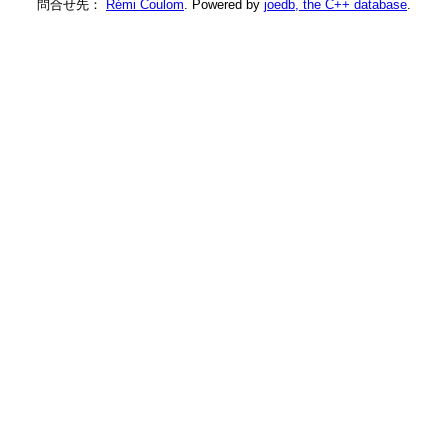
問合せ先：
Rémi Coulom
. Powered by
joedb, the C++ database
.