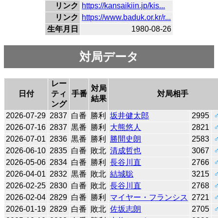
リンク
https://kansaikiin.jp/kis...
リンク
https://www.baduk.or.kr/r...
生年月日
1980-08-26
対局データ
レー
対局
日付
ティ
手番
対局相手
結果
ング
2026-07-29
2837
白番
勝利
坂井健太郎
2995
2026-07-16
2837
黒番
勝利
大熊悠人
2821
2026-07-01
2836
黒番
勝利
勝間史朗
2583
2026-06-10
2835
白番
敗北
清成哲也
3067
2026-05-06
2834
白番
勝利
長谷川直
2766
2026-04-01
2832
黒番
敗北
結城聡
3215
2026-02-25
2830
白番
敗北
長谷川直
2768
2026-02-04
2829
白番
勝利
マイヤー・フランシス
2721
2026-01-19
2829
白番
敗北
佐坂志朗
2705