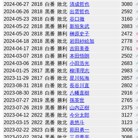
2024-06-27
2818
白番
敗北
清成哲也
3080
2024-06-26
2818
黒番
敗北
出雲哲也
2592
2024-05-23
2818
白番
敗北
谷口徹
3160
2024-05-22
2818
黒番
勝利
新垣朱武
2883
2024-05-20
2818
黒番
勝利
榊原史子
2472
2024-04-18
2818
黒番
敗北
岩田紗絵加
2778
2024-04-17
2818
白番
勝利
吉田美香
2761
2024-03-07
2818
白番
勝利
本田悟朗
2502
2024-03-06
2818
黒番
勝利
小田浩光
2683
2024-01-25
2817
黒番
敗北
柳澤理志
2983
2023-11-29
2817
白番
敗北
星川拓海
2857
2023-08-31
2818
白番
敗北
長谷川直
2802
2023-08-30
2818
白番
敗北
八幡直樹
2916
2023-07-27
2819
黒番
勝利
孫英世
2765
2023-07-26
2819
黒番
勝利
山内正樹
2375
2023-04-12
2822
黒番
敗北
今分太郎
3127
2023-03-15
2822
黒番
敗北
表悠斗
3123
2023-02-22
2823
白番
敗北
苑田勇一
3006
2023-02-02
2824
黒番
敗北
三戸秀平
3086