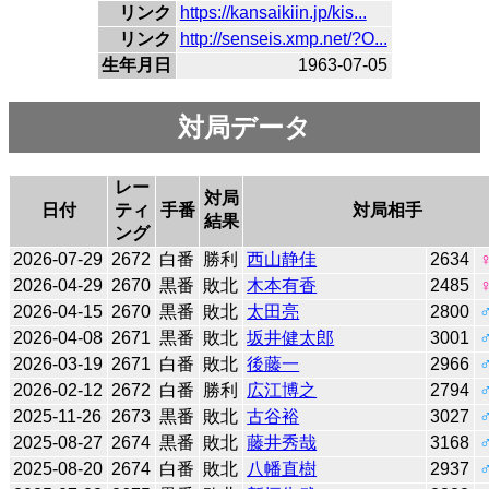
リンク
https://kansaikiin.jp/kis...
リンク
http://senseis.xmp.net/?O...
生年月日
1963-07-05
対局データ
レー
対局
日付
ティ
手番
対局相手
結果
ング
2026-07-29
2672
白番
勝利
西山静佳
2634
2026-04-29
2670
黒番
敗北
木本有香
2485
2026-04-15
2670
黒番
敗北
太田亮
2800
2026-04-08
2671
黒番
敗北
坂井健太郎
3001
2026-03-19
2671
白番
敗北
後藤一
2966
2026-02-12
2672
白番
勝利
広江博之
2794
2025-11-26
2673
黒番
敗北
古谷裕
3027
2025-08-27
2674
黒番
敗北
藤井秀哉
3168
2025-08-20
2674
白番
敗北
八幡直樹
2937