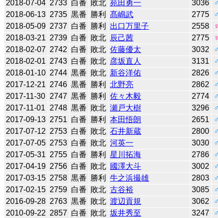
2018-07-04
2733
白番
敗北
苑田勇一
3036
2018-06-13
2735
黒番
勝利
髙嶋武
2775
2018-05-09
2737
白番
勝利
出口万里子
2558
2018-03-21
2739
白番
敗北
辰己茜
2775
2018-02-07
2742
白番
敗北
佐藤優太
3032
2018-02-01
2743
白番
敗北
彦坂直人
3131
2018-01-10
2744
黒番
敗北
新谷洋佑
2826
2017-12-21
2746
黒番
勝利
北野亮
2862
2017-11-30
2747
黒番
勝利
佐々木毅
2774
2017-11-01
2748
黒番
敗北
瀬戸大樹
3296
2017-09-13
2751
白番
勝利
本田悟朗
2651
2017-07-12
2753
白番
敗北
石井新蔵
2800
2017-07-05
2753
白番
敗北
河英一
3030
2017-05-31
2755
白番
勝利
星川拓海
2786
2017-04-19
2756
白番
敗北
國澤大斗
3002
2017-03-15
2758
黒番
勝利
牛之浜撮雄
2803
2017-02-15
2759
白番
敗北
古谷裕
3085
2016-09-28
2763
黒番
敗北
渡辺貢規
3062
2010-09-22
2857
白番
敗北
坂井秀至
3247