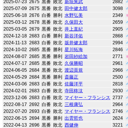
2025-07-23
2675
黒番
敗北
新垣朱武
2882
2025-07-09
2675
黒番
敗北
田中健太郎
3098
2025-06-18
2676
白番
勝利
水野弘美
2349
2025-03-12
2678
黒番
敗北
久保田大
2659
2025-03-05
2679
黒番
敗北
井上直紀
2905
2024-12-18
2683
白番
勝利
新谷洋佑
2868
2024-11-13
2683
白番
敗北
坂井健太郎
2994
2024-10-02
2685
黒番
勝利
星川拓海
2846
2024-08-07
2685
黒番
勝利
岩田紗絵加
2771
2024-07-17
2685
黒番
敗北
久保勝昭
2961
2024-06-05
2684
黒番
敗北
渡辺貢規
2966
2024-05-29
2684
黒番
勝利
斎藤正
2500
2024-03-06
2683
白番
敗北
佐藤洋平
2818
2024-02-01
2683
白番
敗北
寺田柊汰
2930
2023-12-06
2683
白番
敗北
マイヤー・フランシス
2737
2022-08-17
2692
白番
敗北
三根康弘
2964
2022-07-20
2693
白番
敗北
マイヤー・フランシス
2746
2022-06-15
2694
黒番
勝利
出雲哲也
2624
2022-04-13
2696
黒番
敗北
西健伸
3221