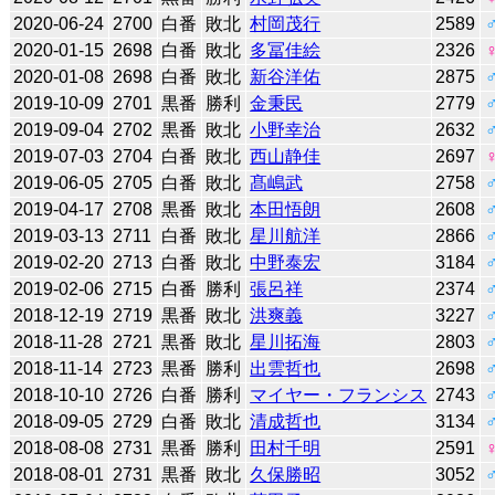
2020-06-24
2700
白番
敗北
村岡茂行
2589
2020-01-15
2698
白番
敗北
多冨佳絵
2326
2020-01-08
2698
白番
敗北
新谷洋佑
2875
2019-10-09
2701
黒番
勝利
金秉民
2779
2019-09-04
2702
黒番
敗北
小野幸治
2632
2019-07-03
2704
白番
敗北
西山静佳
2697
2019-06-05
2705
白番
敗北
髙嶋武
2758
2019-04-17
2708
黒番
敗北
本田悟朗
2608
2019-03-13
2711
白番
敗北
星川航洋
2866
2019-02-20
2713
白番
敗北
中野泰宏
3184
2019-02-06
2715
白番
勝利
張呂祥
2374
2018-12-19
2719
黒番
敗北
洪爽義
3227
2018-11-28
2721
黒番
敗北
星川拓海
2803
2018-11-14
2723
黒番
勝利
出雲哲也
2698
2018-10-10
2726
白番
勝利
マイヤー・フランシス
2743
2018-09-05
2729
白番
敗北
清成哲也
3134
2018-08-08
2731
黒番
勝利
田村千明
2591
2018-08-01
2731
黒番
敗北
久保勝昭
3052