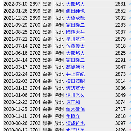
2022-03-10
2697
黒番
敗北
大熊悠人
2831
2022-01-26
2699
黒番
勝利
飯田純也
2852
2021-12-23
2699
黒番
敗北
大橋成哉
3092
2021-09-29
2700
白番
勝利
家田隆二
2283
2021-08-25
2701
黒番
敗北
國澤大斗
3037
2021-07-21
2701
白番
敗北
星川航洋
2879
2021-07-14
2702
黒番
敗北
佐藤優太
3018
2021-06-16
2702
黒番
勝利
大熊悠人
2825
2021-04-14
2703
黒番
勝利
家田隆二
2291
2021-03-17
2703
黒番
敗北
髙嶋湧吾
3047
2021-02-24
2703
白番
敗北
井上直紀
2873
2021-02-03
2704
白番
敗北
横田茂昭
3014
2021-01-13
2704
白番
敗北
渡辺寛大
3036
2021-01-06
2704
黒番
勝利
湯川光久
3049
2020-12-23
2704
白番
敗北
原正和
3074
2020-11-25
2704
白番
勝利
鈴木敬施
2717
2020-11-11
2704
白番
勝利
角慎介
2618
2020-08-26
2702
黒番
敗北
清成哲也
3097
2020-08-12
2701
黒番
勝利
水野弘美
2426