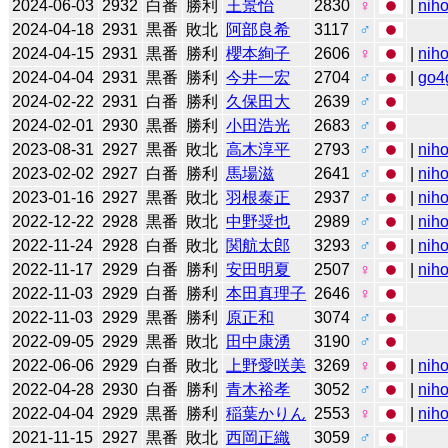
2024-06-03
2932
白番
勝利
王景怡
2830
♀
|
niho
2024-04-18
2931
黒番
敗北
阿部良希
3117
♂
2024-04-15
2931
黒番
勝利
櫻本絢子
2606
♀
|
niho
2024-04-04
2931
黒番
勝利
今井一宏
2704
♂
|
go4
2024-02-22
2931
白番
勝利
久保田大
2639
♂
2024-02-01
2930
黒番
勝利
小田浩光
2683
♂
2023-08-31
2927
黒番
敗北
高木淳平
2793
♂
|
niho
2023-02-02
2927
白番
勝利
馬場滋
2641
♂
|
niho
2023-01-16
2927
黒番
敗北
羽根泰正
2937
♂
|
niho
2022-12-22
2928
黒番
敗北
中野奨也
2989
♂
|
niho
2022-11-24
2928
白番
敗北
関航太郎
3293
♂
|
niho
2022-11-17
2929
白番
勝利
安田明夏
2507
♀
|
niho
2022-11-03
2929
白番
勝利
本田真理子
2646
♀
2022-11-03
2929
黒番
勝利
原正和
3074
♂
2022-09-05
2929
黒番
敗北
田中康湧
3190
♂
2022-06-06
2929
白番
敗北
上野愛咲美
3269
♀
|
niho
2022-04-28
2930
白番
勝利
青木裕孝
3052
♂
|
niho
2022-04-04
2929
黒番
勝利
稲葉かりん
2553
♀
|
niho
2021-11-15
2927
黒番
敗北
西岡正織
3059
♂