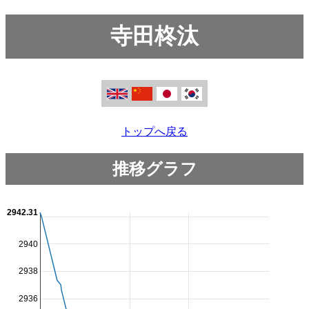
寺田柊汰
トップへ戻る
推移グラフ
2942.31
2940
2938
2936