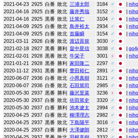
2021-04-23
2925
白番
敗北
三浦太郎
3184
♂
|
niho
2021-04-16
2925
白番
敗北
藤井秀哉
3152
♂
|
niho
2021-04-16
2925
黒番
敗北
辻󠄀篤仁
3104
♂
|
niho
2021-04-09
2925
白番
敗北
鳥井裕太
2934
♂
|
niho
2021-04-09
2925
白番
敗北
首藤瞬
3154
♂
|
niho
2021-03-11
2926
白番
敗北
渡辺貢規
3030
♂
2021-02-18
2927
黒番
勝利
畠中星信
3038
♂
|
go4
2021-02-01
2928
黒番
敗北
牛栄子
3001
♀
|
niho
2021-01-21
2928
黒番
勝利
家田隆二
2297
♂
2020-11-12
2931
黒番
勝利
豊田裕仁
2891
♂
|
niho
2020-06-07
2936
白番
敗北
小県真樹
3121
♂
|
niho
2020-06-07
2936
白番
敗北
石田篤司
2985
♂
|
niho
2020-05-30
2937
黒番
勝利
藤沢里菜
3236
♀
|
niho
2020-05-30
2937
白番
敗北
佐田篤史
3320
♂
|
niho
2020-05-30
2937
白番
勝利
池本遼太
2994
♂
|
niho
2020-04-25
2937
白番
敗北
柳澤理志
2982
♂
|
niho
2020-04-25
2937
黒番
敗北
下島陽平
3016
♂
|
niho
2020-04-25
2937
白番
勝利
大澤健朗
2812
♂
|
niho
2020-04-25
2937
黒番
敗北
羽根直樹
3332
♂
|
niho