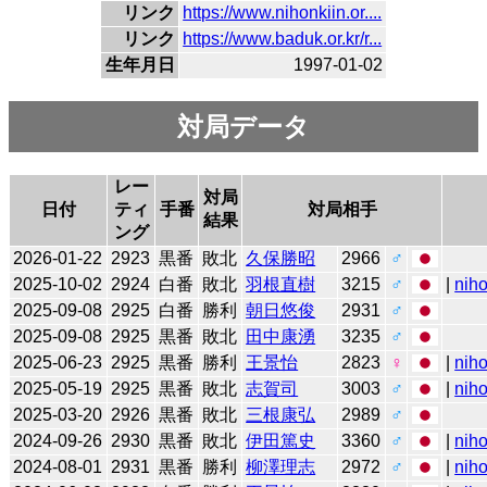
リンク
https://www.nihonkiin.or....
リンク
https://www.baduk.or.kr/r...
生年月日
1997-01-02
対局データ
レー
対局
日付
ティ
手番
対局相手
結果
ング
2026-01-22
2923
黒番
敗北
久保勝昭
2966
♂
2025-10-02
2924
白番
敗北
羽根直樹
3215
♂
|
niho
2025-09-08
2925
白番
勝利
朝日悠俊
2931
♂
2025-09-08
2925
黒番
敗北
田中康湧
3235
♂
2025-06-23
2925
黒番
勝利
王景怡
2823
♀
|
niho
2025-05-19
2925
黒番
敗北
志賀司
3003
♂
|
niho
2025-03-20
2926
黒番
敗北
三根康弘
2989
♂
2024-09-26
2930
黒番
敗北
伊田篤史
3360
♂
|
niho
2024-08-01
2931
黒番
勝利
柳澤理志
2972
♂
|
niho