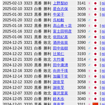
2025-02-13
3323
黒番
勝利
上野梨紗
3141
♀
|
n
2025-02-10
3323
白番
勝利
星合志保
3005
♀
|
n
2025-01-30
3323
黒番
勝利
牛栄子
3038
♀
|
n
2025-01-20
3322
白番
勝利
呉柏毅
3236
♂
2025-01-18
3322
黒番
勝利
高山希々花
2690
♀
|
n
2025-01-16
3322
白番
勝利
富士田明彦
3293
♂
|
n
2025-01-06
3321
黒番
敗北
依田紀基
3206
♂
|
n
2024-12-25
3321
黒番
敗北
酒井佑規
3390
♂
|
n
2024-12-24
3321
白番
勝利
田中佑樹
3091
♂
|
n
2024-12-22
3321
白番
勝利
辻󠄀篤仁
3193
♂
|
n
2024-12-21
3320
白番
敗北
大竹優
3314
♂
|
n
2024-12-20
3320
黒番
勝利
田中康湧
3235
♂
|
n
2024-12-16
3320
白番
敗北
向井千瑛
3066
♀
|
n
2024-12-14
3320
白番
勝利
加藤千笑
3023
♀
|
n
2024-12-12
3320
白番
勝利
謝依旻
3058
♀
|
n
2024-12-07
3320
黒番
勝利
謝依旻
3058
♀
|
n
2024-12-07
3320
白番
敗北
藤沢里菜
3246
♀
|
n
2024-12-05
3320
白番
勝利
鈴木歩
3040
♀
|
n
2024-12-01
3320
黒番
勝利
唐嘉雯
3311
♀
|
n