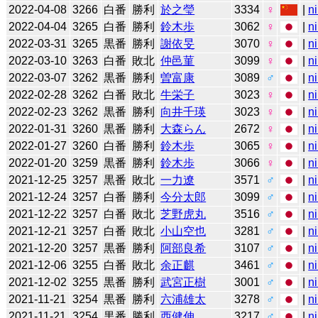
2022-04-08
3266
白番
勝利
於之瑩
3334
♀
|
n
2022-04-04
3265
白番
勝利
鈴木歩
3062
♀
|
n
2022-03-31
3265
黒番
勝利
謝依旻
3070
♀
|
n
2022-03-10
3263
白番
敗北
仲邑菫
3099
♀
|
n
2022-03-07
3262
黒番
勝利
曽富康
3089
♂
|
n
2022-02-28
3262
白番
敗北
牛栄子
3023
♀
|
n
2022-02-23
3262
黒番
勝利
向井千瑛
3023
♀
|
n
2022-01-31
3260
黒番
勝利
大森らん
2672
♀
|
n
2022-01-27
3260
白番
勝利
鈴木歩
3065
♀
|
n
2022-01-20
3259
黒番
勝利
鈴木歩
3066
♀
|
n
2021-12-25
3257
黒番
敗北
一力遼
3571
♂
|
n
2021-12-24
3257
白番
勝利
今分太郎
3099
♂
|
n
2021-12-22
3257
白番
敗北
芝野虎丸
3516
♂
|
n
2021-12-21
3257
白番
敗北
小山空也
3281
♂
|
n
2021-12-20
3257
黒番
勝利
阿部良希
3107
♂
|
n
2021-12-06
3255
白番
敗北
余正麒
3461
♂
|
n
2021-12-02
3255
黒番
勝利
武宮正樹
3001
♂
|
n
2021-11-21
3254
黒番
勝利
六浦雄太
3278
♂
|
n
2021-11-21
3254
黒番
勝利
西健伸
3217
♂
|
n