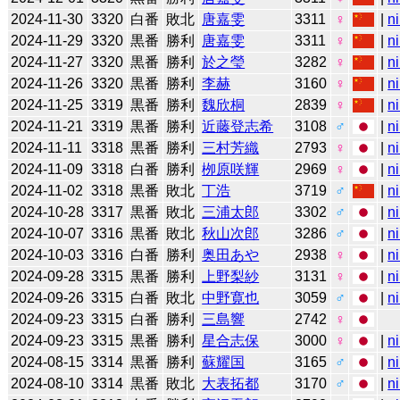
2024-11-30
3320
白番
敗北
唐嘉雯
3311
♀
|
n
2024-11-29
3320
黒番
勝利
唐嘉雯
3311
♀
|
n
2024-11-27
3320
黒番
勝利
於之瑩
3282
♀
|
n
2024-11-26
3320
黒番
勝利
李赫
3160
♀
|
n
2024-11-25
3319
黒番
勝利
魏欣桐
2839
♀
|
n
2024-11-21
3319
黒番
勝利
近藤登志希
3108
♂
|
n
2024-11-11
3318
黒番
勝利
三村芳織
2793
♀
|
n
2024-11-09
3318
白番
勝利
栁原咲輝
2969
♀
|
n
2024-11-02
3318
黒番
敗北
丁浩
3719
♂
|
n
2024-10-28
3317
黒番
敗北
三浦太郎
3302
♂
|
n
2024-10-07
3316
黒番
敗北
秋山次郎
3286
♂
|
n
2024-10-03
3316
白番
勝利
奥田あや
2938
♀
|
n
2024-09-28
3315
黒番
勝利
上野梨紗
3131
♀
|
n
2024-09-26
3315
白番
敗北
中野寛也
3059
♂
|
n
2024-09-23
3315
白番
勝利
三島響
2742
♀
2024-09-23
3315
黒番
勝利
星合志保
3000
♀
|
n
2024-08-15
3314
黒番
勝利
蘇耀国
3165
♂
|
n
2024-08-10
3314
黒番
敗北
大表拓都
3170
♂
|
n