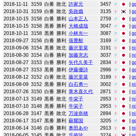
2018-11-11
3159
白番
敗北
許家元
3457
♂
|
g
2018-10-31
3159
白番
敗北
吳政娥
3135
♀
|
g
2018-10-15
3158
白番
勝利
山本正人
2759
♂
|
g
2018-10-15
3158
黒番
勝利
大橋成哉
3047
♂
|
g
2018-10-11
3158
黒番
勝利
小林光一
3087
♂
|
g
2018-09-27
3156
白番
勝利
張豊猷
3169
♂
|
g
2018-09-06
3154
黒番
敗北
藤沢里菜
3191
♀
|
n
2018-08-30
3154
白番
勝利
加藤充志
3037
♂
|
n
2018-08-27
3153
白番
勝利
矢代久美子
2834
♀
|
g
2018-08-27
3153
黒番
勝利
伊藤優詩
2996
♂
|
g
2018-08-12
3152
白番
敗北
藤沢里菜
3189
♀
|
g
2018-08-09
3152
黒番
勝利
白石勇一
3002
♂
|
n
2018-07-26
3150
白番
勝利
青木喜久代
2871
♀
|
n
2018-07-13
3149
黒番
敗北
牛栄子
2953
♀
|
n
2018-07-10
3148
黒番
勝利
牛栄子
2953
♀
|
n
2018-06-28
3147
黒番
敗北
万波奈穂
2894
♀
|
n
2018-06-17
3147
黒番
勝利
蘇耀国
3205
♂
|
g
2018-06-14
3146
白番
勝利
奥田あや
2913
♀
|
n
2018-06-05
3145
黒番
敗北
呉侑珍
3274
♀
|
n