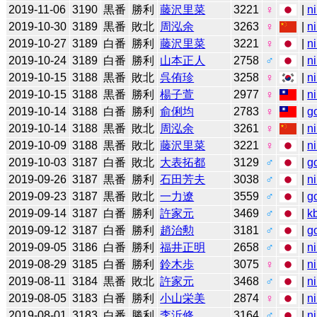
2019-11-06
3190
黒番
勝利
藤沢里菜
3221
♀
|
n
2019-10-30
3189
黒番
敗北
周泓余
3263
♀
|
n
2019-10-27
3189
白番
勝利
藤沢里菜
3221
♀
|
n
2019-10-24
3189
白番
勝利
山本正人
2758
♂
|
n
2019-10-15
3188
黒番
敗北
呉侑珍
3258
♀
|
n
2019-10-15
3188
黒番
勝利
楊子萱
2977
♀
|
n
2019-10-14
3188
白番
勝利
俞俐均
2783
♀
|
g
2019-10-14
3188
黒番
敗北
周泓余
3261
♀
|
n
2019-10-09
3188
黒番
敗北
藤沢里菜
3221
♀
|
n
2019-10-03
3187
白番
敗北
大表拓都
3129
♂
|
g
2019-09-26
3187
黒番
勝利
石田芳夫
3038
♂
|
n
2019-09-23
3187
黒番
敗北
一力遼
3559
♂
|
g
2019-09-14
3187
白番
勝利
許家元
3469
♂
|
k
2019-09-12
3187
白番
勝利
趙治勲
3181
♂
|
g
2019-09-05
3186
白番
勝利
福井正明
2658
♂
|
n
2019-08-29
3185
白番
勝利
鈴木歩
3075
♀
|
n
2019-08-11
3184
黒番
敗北
許家元
3468
♂
|
n
2019-08-05
3183
白番
勝利
小山栄美
2874
♀
|
n
2019-08-01
3183
白番
勝利
李沂修
3164
♂
|
n