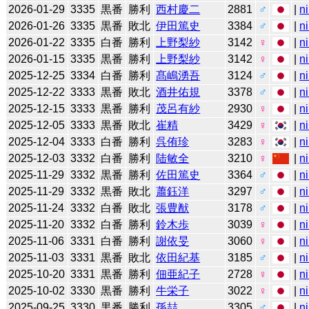
2026-01-29
3335
黒番
勝利
西村慶二
2881
♂
|
n
2026-01-26
3335
黒番
敗北
伊田篤史
3384
♂
|
n
2026-01-22
3335
白番
勝利
上野梨紗
3142
♀
|
n
2026-01-15
3335
黒番
勝利
上野梨紗
3142
♀
|
n
2025-12-25
3334
白番
勝利
髙嶋湧吾
3124
♂
|
n
2025-12-22
3333
黒番
敗北
酒井佑規
3378
♂
|
n
2025-12-15
3333
黒番
勝利
茂呂有紗
2930
♀
|
n
2025-12-05
3333
黒番
敗北
崔精
3429
♀
|
n
2025-12-04
3333
白番
勝利
呉侑珍
3283
♀
|
n
2025-12-03
3332
白番
勝利
陆敏全
3210
♀
|
n
2025-11-29
3332
黒番
勝利
佐田篤史
3364
♂
|
n
2025-11-29
3332
黒番
敗北
蕭鈺洋
3297
♂
|
n
2025-11-24
3332
白番
敗北
張豊猷
3178
♂
|
n
2025-11-20
3332
白番
勝利
鈴木歩
3039
♀
|
n
2025-11-06
3331
白番
勝利
謝依旻
3060
♀
|
n
2025-11-03
3331
黒番
敗北
依田紀基
3185
♂
|
n
2025-10-20
3331
黒番
勝利
佃亜紀子
2728
♀
|
n
2025-10-02
3330
黒番
勝利
牛栄子
3022
♀
|
n
2025-09-25
3330
黒番
勝利
孫喆
3305
♂
|
n