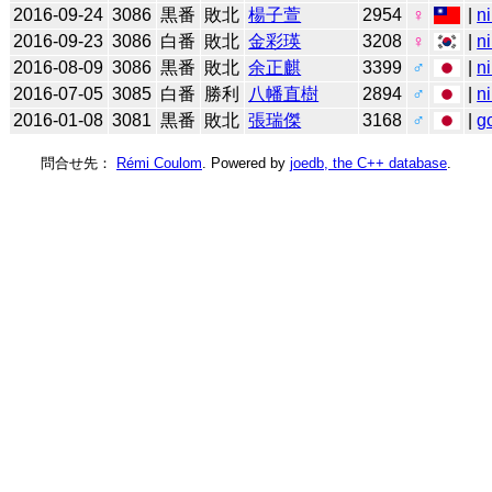
2016-09-24
3086
黒番
敗北
楊子萱
2954
♀
|
n
2016-09-23
3086
白番
敗北
金彩瑛
3208
♀
|
n
2016-08-09
3086
黒番
敗北
余正麒
3399
♂
|
n
2016-07-05
3085
白番
勝利
八幡直樹
2894
♂
|
n
2016-01-08
3081
黒番
敗北
張瑞傑
3168
♂
|
g
問合せ先：
Rémi Coulom
. Powered by
joedb, the C++ database
.