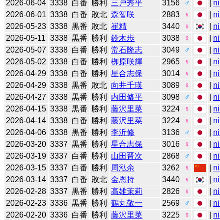
2026-06-04
3338
白番
勝利
三戸秀平
3156
♂
|
n
2026-06-01
3338
白番
敗北
森智咲
2883
♀
|
n
2026-05-23
3338
黒番
敗北
崔精
3440
♀
|
n
2026-05-11
3338
黒番
勝利
鈴木歩
3038
♀
|
n
2026-05-07
3338
白番
勝利
常石隆志
3049
♂
|
n
2026-05-02
3338
白番
勝利
栁原咲輝
2965
♀
|
n
2026-04-29
3338
白番
勝利
星合志保
3014
♀
|
n
2026-04-29
3338
黒番
敗北
向井千瑛
3089
♀
|
n
2026-04-27
3338
黒番
勝利
内田修平
3098
♂
|
n
2026-04-15
3338
黒番
勝利
藤沢里菜
3224
♀
|
n
2026-04-14
3338
白番
勝利
藤沢里菜
3224
♀
|
n
2026-04-06
3338
黒番
勝利
李沂修
3136
♂
|
n
2026-03-20
3337
黒番
勝利
星合志保
3016
♀
|
n
2026-03-19
3337
白番
勝利
山田晋次
2868
♂
|
n
2026-03-15
3337
白番
勝利
周泓余
3262
♀
|
n
2026-03-14
3337
白番
敗北
金恩持
3440
♀
|
n
2026-02-28
3337
黒番
勝利
高雄茉莉
2826
♀
|
n
2026-02-23
3336
黒番
勝利
鶴丸敬一
2569
♂
|
n
2026-02-20
3336
白番
勝利
藤沢里菜
3225
♀
|
n