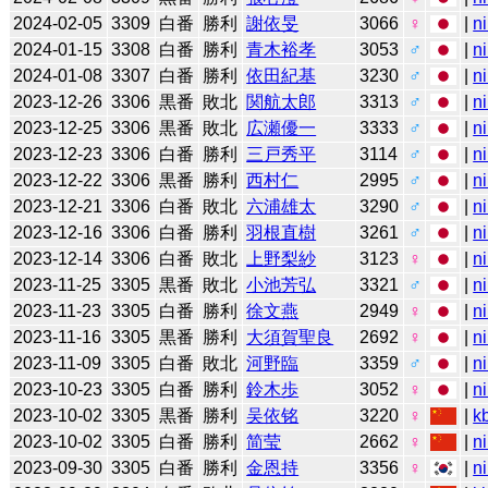
2024-02-05
3309
白番
勝利
謝依旻
3066
♀
|
n
2024-01-15
3308
白番
勝利
青木裕孝
3053
♂
|
n
2024-01-08
3307
白番
勝利
依田紀基
3230
♂
|
n
2023-12-26
3306
黒番
敗北
関航太郎
3313
♂
|
n
2023-12-25
3306
黒番
敗北
広瀬優一
3333
♂
|
n
2023-12-23
3306
白番
勝利
三戸秀平
3114
♂
|
n
2023-12-22
3306
黒番
勝利
西村仁
2995
♂
|
n
2023-12-21
3306
白番
敗北
六浦雄太
3290
♂
|
n
2023-12-16
3306
白番
勝利
羽根直樹
3261
♂
|
n
2023-12-14
3306
白番
敗北
上野梨紗
3123
♀
|
n
2023-11-25
3305
黒番
敗北
小池芳弘
3321
♂
|
n
2023-11-23
3305
白番
勝利
徐文燕
2949
♀
|
n
2023-11-16
3305
黒番
勝利
大須賀聖良
2692
♀
|
n
2023-11-09
3305
白番
敗北
河野臨
3359
♂
|
n
2023-10-23
3305
白番
勝利
鈴木歩
3052
♀
|
n
2023-10-02
3305
黒番
勝利
吴依铭
3220
♀
|
k
2023-10-02
3305
白番
勝利
简莹
2662
♀
|
n
2023-09-30
3305
白番
勝利
金恩持
3356
♀
|
n