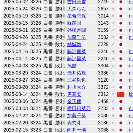
2025-06-02
3326
白番
勝利
吉田美香
2749
♀
|
n
2025-05-24
3326
白番
勝利
大森らん
2657
♀
|
n
2025-05-19
3326
白番
勝利
星合志保
3014
♀
|
n
2025-05-15
3326
白番
勝利
蘇耀国
3143
♂
|
n
2025-05-01
3325
白番
勝利
外柳是聞
3159
♂
|
n
2025-04-26
3325
黒番
勝利
加藤千笑
3032
♀
|
n
2025-04-24
3325
白番
敗北
結城聡
3229
♂
2025-04-16
3325
黒番
勝利
藤沢里菜
3246
♀
|
n
2025-04-14
3325
白番
勝利
藤沢里菜
3246
♀
|
n
2025-04-03
3325
黒番
敗北
孫喆
3304
♂
|
n
2025-03-29
3324
白番
敗北
酒井佑規
3386
♂
|
n
2025-03-27
3324
白番
勝利
三谷哲也
3120
♂
|
n
2025-03-20
3324
白番
勝利
村川大介
3372
♂
|
n
2025-03-14
3324
黒番
敗北
唐嘉雯
3312
♀
|
k
2025-03-06
3324
黒番
勝利
余正麒
3469
♂
2025-03-03
3324
黒番
勝利
横田日菜乃
2733
♀
|
n
2025-02-22
3324
白番
勝利
加藤千笑
3030
♀
|
n
2025-02-20
3324
黒番
勝利
表悠斗
3186
♂
|
n
2025-02-15
3323
白番
敗北
向井千瑛
3068
♀
|
n