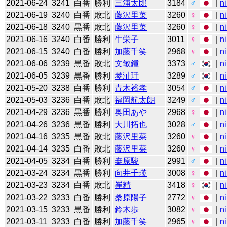
2021-06-24
3241
白番
勝利
三浦太郎
3184
♂
|
n
2021-06-19
3240
白番
敗北
藤沢里菜
3260
♀
|
n
2021-06-18
3240
黒番
敗北
藤沢里菜
3260
♀
|
n
2021-06-16
3240
白番
勝利
牛栄子
3011
♀
|
n
2021-06-15
3240
白番
勝利
加藤千笑
2968
♀
|
n
2021-06-06
3239
黒番
敗北
文敏鍾
3373
♂
|
n
2021-06-05
3239
黒番
勝利
琴沚玗
3289
♂
|
n
2021-05-20
3238
白番
勝利
青木裕孝
3054
♂
|
n
2021-05-03
3236
白番
敗北
福岡航太朗
3249
♂
|
n
2021-04-29
3236
黒番
勝利
奥田あや
2968
♀
|
n
2021-04-26
3236
黒番
勝利
大川拓也
3028
♂
|
n
2021-04-16
3235
黒番
敗北
藤沢里菜
3260
♀
|
n
2021-04-14
3235
白番
敗北
藤沢里菜
3260
♀
|
n
2021-04-05
3234
白番
勝利
桒原駿
2991
♂
|
n
2021-03-24
3234
黒番
勝利
向井千瑛
3008
♀
|
n
2021-03-23
3234
白番
敗北
崔精
3418
♀
|
n
2021-03-22
3233
白番
勝利
桑原陽子
2772
♀
|
n
2021-03-15
3233
黒番
勝利
鈴木歩
3082
♀
|
n
2021-03-11
3233
白番
勝利
加藤千笑
2965
♀
|
n