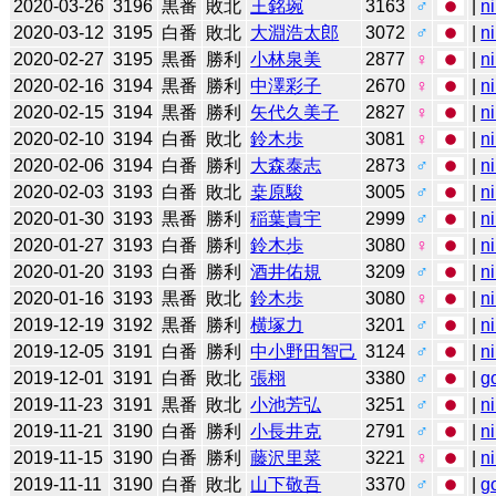
2020-03-26
3196
黒番
敗北
王銘琬
3163
♂
|
n
2020-03-12
3195
白番
敗北
大淵浩太郎
3072
♂
|
n
2020-02-27
3195
黒番
勝利
小林泉美
2877
♀
|
n
2020-02-16
3194
黒番
勝利
中澤彩子
2670
♀
|
n
2020-02-15
3194
黒番
勝利
矢代久美子
2827
♀
|
n
2020-02-10
3194
白番
敗北
鈴木歩
3081
♀
|
n
2020-02-06
3194
白番
勝利
大森泰志
2873
♂
|
n
2020-02-03
3193
白番
敗北
桒原駿
3005
♂
|
n
2020-01-30
3193
黒番
勝利
稲葉貴宇
2999
♂
|
n
2020-01-27
3193
白番
勝利
鈴木歩
3080
♀
|
n
2020-01-20
3193
白番
勝利
酒井佑規
3209
♂
|
n
2020-01-16
3193
黒番
敗北
鈴木歩
3080
♀
|
n
2019-12-19
3192
黒番
勝利
横塚力
3201
♂
|
n
2019-12-05
3191
白番
勝利
中小野田智己
3124
♂
|
n
2019-12-01
3191
白番
敗北
張栩
3380
♂
|
g
2019-11-23
3191
黒番
敗北
小池芳弘
3251
♂
|
n
2019-11-21
3190
白番
勝利
小長井克
2791
♂
|
n
2019-11-15
3190
白番
勝利
藤沢里菜
3221
♀
|
n
2019-11-11
3190
白番
敗北
山下敬吾
3370
♂
|
g