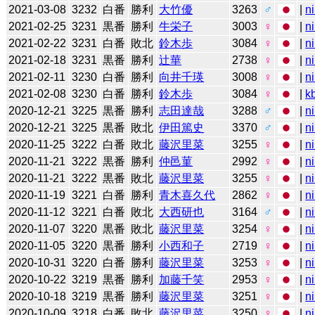
2021-03-08
3232
白番
勝利
大竹優
3263
♂
|
n
2021-02-25
3231
黒番
勝利
牛栄子
3003
♀
|
n
2021-02-22
3231
白番
敗北
鈴木歩
3084
♀
|
n
2021-02-18
3231
黒番
勝利
辻華
2738
♀
|
n
2021-02-11
3230
白番
勝利
向井千瑛
3008
♀
|
n
2021-02-08
3230
白番
勝利
鈴木歩
3084
♀
|
k
2020-12-21
3225
黒番
勝利
志田達哉
3288
♂
|
n
2020-12-21
3225
黒番
敗北
伊田篤史
3370
♂
|
n
2020-11-25
3222
白番
敗北
藤沢里菜
3255
♀
|
n
2020-11-21
3222
黒番
勝利
仲邑菫
2992
♀
|
n
2020-11-21
3222
黒番
敗北
藤沢里菜
3255
♀
|
n
2020-11-19
3221
白番
勝利
青木喜久代
2862
♀
|
n
2020-11-12
3221
白番
敗北
大西研也
3164
♂
|
n
2020-11-07
3220
黒番
敗北
藤沢里菜
3254
♀
|
n
2020-11-05
3220
黒番
勝利
小西和子
2719
♀
|
n
2020-10-31
3220
白番
勝利
藤沢里菜
3253
♀
|
n
2020-10-22
3219
黒番
勝利
加藤千笑
2953
♀
|
n
2020-10-18
3219
黒番
勝利
藤沢里菜
3251
♀
|
n
2020-10-09
3218
白番
敗北
藤沢里菜
3250
♀
|
n