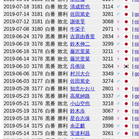
2019-07-18
3181
白番
敗北
清成哲也
3114
♂
2019-07-14
3181
白番
勝利
佐田篤史
3281
♂
|
g
2019-07-12
3181
白番
敗北
謝依旻
3068
♀
|
n
2019-07-08
3180
白番
勝利
牛栄子
2971
♀
|
n
2019-06-24
3179
黒番
勝利
吉原由香里
2834
♀
|
n
2019-06-19
3178
黒番
敗北
鈴木伸二
3299
♂
|
n
2019-06-16
3178
白番
敗北
藤沢里菜
3211
♀
|
n
2019-06-14
3178
黒番
敗北
藤沢里菜
3211
♀
|
n
2019-06-10
3178
黒番
敗北
呉侑珍
3264
♀
|
n
2019-06-06
3178
白番
勝利
村川大介
3349
♂
|
g
2019-06-03
3177
白番
勝利
佐田篤史
3274
♂
2019-05-28
3177
白番
勝利
知念かおり
2801
♀
|
n
2019-05-23
3176
黒番
勝利
高尾紳路
3337
♂
|
g
2019-05-21
3176
黒番
敗北
小山空也
3218
♂
|
n
2019-05-19
3176
白番
勝利
鈴木歩
3067
♀
|
n
2019-05-18
3176
黒番
勝利
星合志保
2898
♀
|
n
2019-05-14
3175
白番
勝利
余正麒
3396
♂
|
n
2019-05-14
3175
白番
敗北
安達利昌
3261
♂
|
n