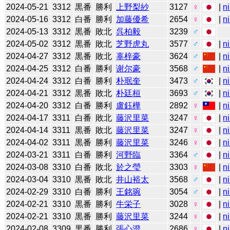
2024-05-21
3312
黒番
勝利
上野梨紗
3127
♀
|
n
2024-05-16
3312
白番
勝利
加藤優希
2654
♀
|
n
2024-05-13
3312
黒番
敗北
呉柏毅
3239
♂
2024-05-02
3312
黒番
敗北
芝野虎丸
3577
♂
|
n
2024-04-27
3312
黒番
敗北
辜梓豪
3624
♂
|
n
2024-04-25
3312
白番
勝利
谢尔豪
3568
♂
|
n
2024-04-24
3312
白番
勝利
朴珉奎
3473
♂
|
n
2024-04-21
3312
黒番
敗北
朴廷桓
3693
♂
|
n
2024-04-20
3312
白番
勝利
盧鈺樺
2892
♀
|
n
2024-04-17
3311
白番
敗北
藤沢里菜
3247
♀
|
n
2024-04-14
3311
黒番
敗北
藤沢里菜
3247
♀
|
n
2024-04-02
3311
黒番
勝利
藤沢里菜
3246
♀
|
n
2024-03-21
3311
白番
勝利
河野臨
3364
♂
|
n
2024-03-08
3310
白番
敗北
於之瑩
3303
♀
|
n
2024-03-04
3310
黒番
敗北
井山裕太
3568
♂
|
n
2024-02-29
3310
白番
勝利
王銘琬
3054
♂
|
n
2024-02-21
3310
黒番
勝利
牛栄子
3028
♀
|
n
2024-02-21
3310
黒番
勝利
藤沢里菜
3244
♀
|
n
2024-02-08
3309
黒番
勝利
張心澄
2686
♀
|
n