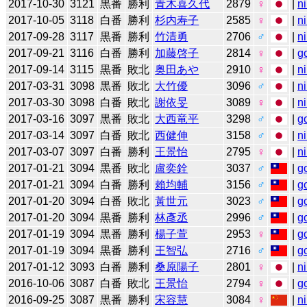
2017-10-30
3121
黒番
勝利
青木喜久代
2879
♀
|
n
2017-10-05
3118
白番
勝利
杉内寿子
2585
♀
|
n
2017-09-28
3117
黒番
勝利
竹清勇
2706
♂
|
n
2017-09-21
3116
白番
勝利
加藤啓子
2814
♀
|
g
2017-09-14
3115
黒番
敗北
奥田あや
2910
♀
|
n
2017-03-31
3098
黒番
敗北
大竹優
3096
♂
|
n
2017-03-30
3098
白番
敗北
謝依旻
3089
♀
|
n
2017-03-16
3097
黒番
敗北
大西竜平
3298
♂
|
g
2017-03-14
3097
白番
敗北
西健伸
3158
♂
|
n
2017-03-07
3097
白番
勝利
王景怡
2795
♀
|
n
2017-01-21
3094
黒番
敗北
盧奕銓
3037
♂
|
g
2017-01-21
3094
白番
勝利
賴均輔
3156
♂
|
g
2017-01-20
3094
白番
敗北
黃世元
3023
♂
|
g
2017-01-20
3094
黒番
勝利
林彥丞
2996
♂
|
g
2017-01-19
3094
黒番
勝利
楊子萱
2953
♀
|
g
2017-01-19
3094
黒番
勝利
王智弘
2716
♂
|
g
2017-01-12
3093
白番
勝利
桑原陽子
2801
♀
|
n
2016-10-06
3087
白番
敗北
王景怡
2794
♀
|
g
2016-09-25
3087
黒番
勝利
宋容慧
3084
♀
|
n