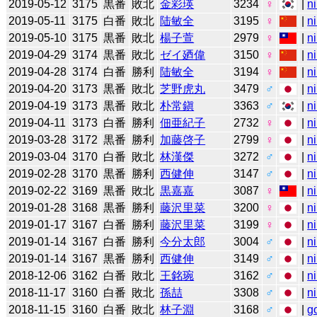
2019-05-12
3175
黒番
敗北
金彩瑛
3234
♀
|
n
2019-05-11
3175
白番
敗北
陆敏全
3195
♀
|
n
2019-05-10
3175
黒番
敗北
楊子萱
2979
♀
|
n
2019-04-29
3174
黒番
敗北
ゼイ廼偉
3150
♀
|
n
2019-04-28
3174
白番
勝利
陆敏全
3194
♀
|
n
2019-04-20
3173
黒番
敗北
芝野虎丸
3479
♂
|
n
2019-04-19
3173
黒番
敗北
朴常鎭
3363
♂
|
n
2019-04-11
3173
白番
勝利
佃亜紀子
2732
♀
|
n
2019-03-28
3172
黒番
勝利
加藤啓子
2799
♀
|
n
2019-03-04
3170
白番
敗北
林漢傑
3272
♂
|
n
2019-02-28
3170
黒番
勝利
西健伸
3147
♂
|
n
2019-02-22
3169
黒番
敗北
黒嘉嘉
3087
♀
|
n
2019-01-28
3168
黒番
勝利
藤沢里菜
3200
♀
|
n
2019-01-17
3167
白番
勝利
藤沢里菜
3199
♀
|
n
2019-01-14
3167
白番
勝利
今分太郎
3004
♂
|
n
2019-01-14
3167
黒番
勝利
西健伸
3149
♂
|
n
2018-12-06
3162
白番
敗北
王銘琬
3162
♂
|
n
2018-11-17
3160
白番
敗北
孫喆
3308
♂
|
n
2018-11-15
3160
白番
敗北
林子淵
3168
♂
|
g