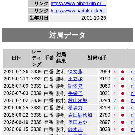
リンク
https://www.nihonkiin.or....
リンク
https://www.baduk.or.kr/r...
生年月日
2001-10-26
対局データ
レー
対局
日付
ティ
手番
対局相手
結果
ング
2026-07-26
3339
白番
勝利
徐文燕
2989
♀
|
n
2026-07-13
3339
白番
勝利
王立誠
3190
♂
|
n
2026-07-09
3339
白番
勝利
謝依旻
3060
♀
|
n
2026-07-03
3339
白番
勝利
牛栄子
3021
♀
|
n
2026-07-02
3339
白番
敗北
秋山次郎
3294
♂
|
n
2026-06-25
3339
白番
勝利
横塚力
3298
♂
|
n
2026-06-22
3338
白番
勝利
岩田紗絵加
2780
♀
|
n
2026-06-19
3338
黒番
勝利
奥田あや
2897
♀
|
n
2026-06-15
3338
白番
勝利
鈴木歩
3039
♀
|
n