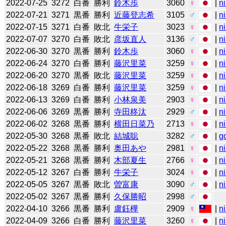
2022-07-25
3272
白番
勝利
鈴木歩
3060
♀
|
n
2022-07-21
3271
黒番
勝利
近藤登志希
3105
♂
|
n
2022-07-15
3271
白番
敗北
牛栄子
3023
♀
|
n
2022-07-07
3270
白番
敗北
彦坂直人
3136
♂
|
n
2022-06-30
3270
黒番
勝利
鈴木歩
3060
♀
|
n
2022-06-24
3270
白番
勝利
藤沢里菜
3259
♀
|
n
2022-06-20
3270
黒番
敗北
藤沢里菜
3259
♀
|
n
2022-06-18
3269
白番
勝利
藤沢里菜
3259
♀
|
n
2022-06-13
3269
白番
勝利
小林泉美
2903
♀
|
n
2022-06-06
3269
黒番
勝利
寺田柊汰
2929
♂
|
n
2022-06-02
3268
黒番
勝利
横田日菜乃
2713
♀
|
n
2022-05-30
3268
黒番
敗北
結城聡
3282
♂
|
g
2022-05-22
3268
黒番
勝利
奥田あや
2981
♀
|
n
2022-05-21
3268
黒番
勝利
木部夏生
2766
♀
|
n
2022-05-12
3267
白番
勝利
牛栄子
3024
♀
|
n
2022-05-05
3267
黒番
敗北
曽富康
3090
♂
|
n
2022-05-02
3267
黒番
勝利
久保勝昭
2998
♂
2022-04-10
3266
黒番
勝利
盧鈺樺
2909
♀
|
n
2022-04-09
3266
白番
勝利
藤沢里菜
3260
♀
|
n