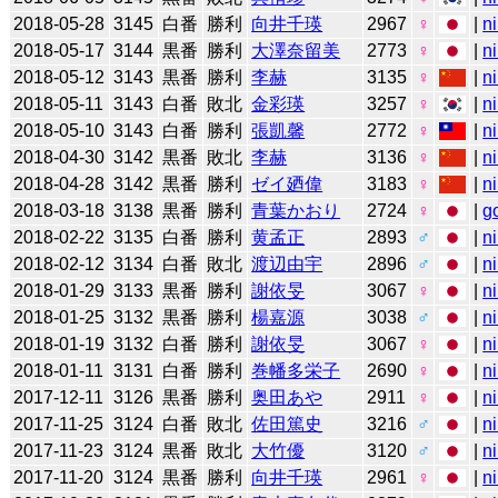
2018-05-28
3145
白番
勝利
向井千瑛
2967
♀
|
n
2018-05-17
3144
黒番
勝利
大澤奈留美
2773
♀
|
n
2018-05-12
3143
黒番
勝利
李赫
3135
♀
|
n
2018-05-11
3143
白番
敗北
金彩瑛
3257
♀
|
n
2018-05-10
3143
白番
勝利
張凱馨
2772
♀
|
n
2018-04-30
3142
黒番
敗北
李赫
3136
♀
|
n
2018-04-28
3142
黒番
勝利
ゼイ廼偉
3183
♀
|
n
2018-03-18
3138
黒番
勝利
青葉かおり
2724
♀
|
g
2018-02-22
3135
白番
勝利
黄孟正
2893
♂
|
n
2018-02-12
3134
白番
敗北
渡辺由宇
2896
♂
|
n
2018-01-29
3133
黒番
勝利
謝依旻
3067
♀
|
n
2018-01-25
3132
黒番
勝利
楊嘉源
3038
♂
|
n
2018-01-19
3132
白番
勝利
謝依旻
3067
♀
|
n
2018-01-11
3131
白番
勝利
巻幡多栄子
2690
♀
|
n
2017-12-11
3126
黒番
勝利
奥田あや
2911
♀
|
n
2017-11-25
3124
白番
敗北
佐田篤史
3216
♂
|
n
2017-11-23
3124
黒番
敗北
大竹優
3120
♂
|
n
2017-11-20
3124
黒番
勝利
向井千瑛
2961
♀
|
n