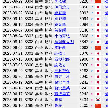
2023-09-29
3304
白番
敗北
吴依铭
3220
♀
|
k
2023-09-25
3304
白番
敗北
伊田篤史
3358
♂
|
n
2023-09-22
3304
白番
勝利
姚智騰
3093
♂
|
n
2023-09-14
3304
黒番
勝利
姚智騰
3094
♂
|
k
2023-09-13
3304
黒番
勝利
姚智騰
3094
♂
|
n
2023-09-07
3304
白番
勝利
首藤瞬
3146
♂
|
n
2023-08-24
3303
白番
勝利
小池芳弘
3308
♂
|
n
2023-08-14
3303
白番
勝利
福岡航太朗
3342
♂
|
n
2023-08-03
3302
白番
敗北
李轩豪
3662
♂
|
n
2023-07-21
3301
黒番
勝利
謝依旻
3070
♀
|
n
2023-07-13
3300
白番
勝利
石榑郁郎
2900
♂
|
n
2023-07-03
3300
黒番
勝利
謝依旻
3070
♀
|
n
2023-06-29
3299
黒番
敗北
三村智保
3183
♂
|
n
2023-06-26
3299
黒番
勝利
向井千瑛
3045
♀
|
n
2023-06-19
3298
黒番
勝利
藤沢里菜
3242
♀
|
n
2023-06-18
3298
白番
勝利
藤沢里菜
3242
♀
|
n
2023-06-17
3298
黒番
敗北
藤沢里菜
3242
♀
|
n
2023-06-11
3298
白番
敗北
崔精
3434
♀
|
n
2023-06-10
3298
黒番
勝利
高星
3105
♀
|
n