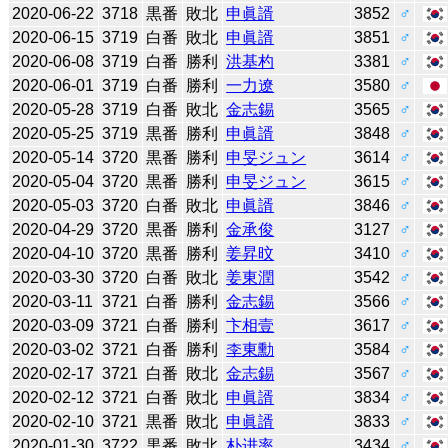
2020-06-22
3718
黒番
敗北
申眞諝
3852
♂
2020-06-15
3719
白番
敗北
申眞諝
3851
♂
2020-06-08
3719
白番
勝利
洪基杓
3381
♂
2020-06-01
3719
白番
勝利
一力遼
3580
♂
2020-05-28
3719
白番
敗北
金志錫
3565
♂
2020-05-25
3719
黒番
勝利
申眞諝
3848
♂
2020-05-14
3720
黒番
勝利
申旻ジュン
3614
♂
2020-05-04
3720
黒番
勝利
申旻ジュン
3615
♂
2020-05-03
3720
白番
敗北
申眞諝
3846
♂
2020-04-29
3720
黒番
勝利
金承俊
3127
♂
2020-04-10
3720
黒番
勝利
姜昇旼
3410
♂
2020-03-30
3720
白番
敗北
姜東潤
3542
♂
2020-03-11
3721
白番
勝利
金志錫
3566
♂
2020-03-09
3721
白番
勝利
卞相壹
3617
♂
2020-03-02
3721
白番
勝利
李東勳
3584
♂
2020-02-17
3721
白番
敗北
金志錫
3567
♂
2020-02-12
3721
白番
敗北
申眞諝
3834
♂
2020-02-10
3721
黒番
敗北
申眞諝
3833
♂
2020-01-30
3722
黒番
敗北
朴进率
3434
♂