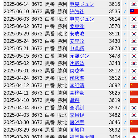
2025-06-14
3672
黒番
勝利
申旻ジュン
3616
♂
2025-06-10
3673
黒番
勝利
許皓鋐
3535
♂
2025-06-03
3673
白番
敗北
申旻ジュン
3614
♂
2025-06-02
3673
白番
勝利
姜東潤
3570
♂
2025-05-29
3673
黒番
敗北
安成浚
3511
♂
2025-05-24
3673
白番
勝利
姜昇旼
3430
♂
2025-05-21
3673
白番
勝利
申眞諝
3873
♂
2025-05-15
3673
白番
勝利
元晟ジン
3478
♂
2025-05-02
3673
黒番
勝利
沈載益
3343
♂
2025-05-01
3673
黒番
勝利
偰玹準
3512
♂
2025-04-24
3673
黒番
敗北
偰玹準
3512
♂
2025-04-12
3673
白番
敗北
李维清
3692
♂
2025-04-11
3673
白番
勝利
辜梓豪
3625
♂
2025-04-10
3673
黒番
勝利
谢科
3619
♂
2025-04-04
3673
白番
勝利
金明訓
3537
♂
2025-04-03
3673
白番
敗北
李昌錫
3482
♂
2025-03-30
3673
黒番
敗北
屠晓宇
3646
♂
2025-03-29
3674
黒番
勝利
党毅飛
3692
♂
2025-03-28
3674
黒番
勝利
福岡航太朗
3404
♂