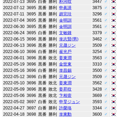
2022-07-13
3695
白番
勝利
朴河旼
3447
♂
2022-07-12
3695
黒番
勝利
申眞諝
3875
♂
2022-07-11
3695
黒番
勝利
趙完珪
3296
♂
2022-07-04
3695
黒番
勝利
金明訓
3561
♂
2022-06-30
3695
黒番
勝利
金明訓
3561
♂
2022-06-24
3695
白番
勝利
文敏鍾
3379
♂
2022-06-15
3696
黒番
勝利
李志賢(男)
3462
♂
2022-06-13
3696
黒番
勝利
元晟ジン
3509
♂
2022-06-10
3696
白番
勝利
崔光戶
3254
♂
2022-06-01
3696
黒番
敗北
姜東潤
3563
♂
2022-05-19
3696
黒番
勝利
金世東
3310
♂
2022-05-16
3696
白番
勝利
李昌錫
3500
♂
2022-05-12
3696
白番
勝利
元晟ジン
3509
♂
2022-05-10
3696
黒番
敗北
姜東潤
3562
♂
2022-05-09
3696
黒番
敗北
姜昇旼
3428
♂
2022-05-06
3696
黒番
敗北
卞相壹
3669
♂
2022-05-02
3697
白番
敗北
申旻ジュン
3593
♂
2022-04-27
3697
白番
勝利
許榮珞
3344
♂
2022-04-18
3698
黒番
勝利
李東勳
3600
♂