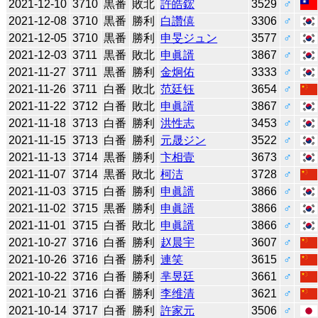
2021-12-10
3710
黒番
敗北
許皓鋐
3529
♂
2021-12-08
3710
黒番
勝利
白讚僖
3306
♂
2021-12-05
3710
黒番
勝利
申旻ジュン
3577
♂
2021-12-03
3711
黒番
敗北
申眞諝
3867
♂
2021-11-27
3711
黒番
勝利
金炯佑
3333
♂
2021-11-26
3711
白番
敗北
范廷钰
3654
♂
2021-11-22
3712
白番
敗北
申眞諝
3867
♂
2021-11-18
3713
白番
勝利
洪性志
3453
♂
2021-11-15
3713
白番
勝利
元晟ジン
3522
♂
2021-11-13
3714
黒番
勝利
卞相壹
3673
♂
2021-11-07
3714
黒番
敗北
柯洁
3728
♂
2021-11-03
3715
白番
勝利
申眞諝
3866
♂
2021-11-02
3715
黒番
勝利
申眞諝
3866
♂
2021-11-01
3715
白番
敗北
申眞諝
3866
♂
2021-10-27
3716
白番
勝利
赵晨宇
3607
♂
2021-10-26
3716
白番
勝利
連笑
3615
♂
2021-10-22
3716
白番
勝利
芈昱廷
3661
♂
2021-10-21
3716
白番
勝利
李维清
3621
♂
2021-10-14
3717
白番
勝利
許家元
3506
♂