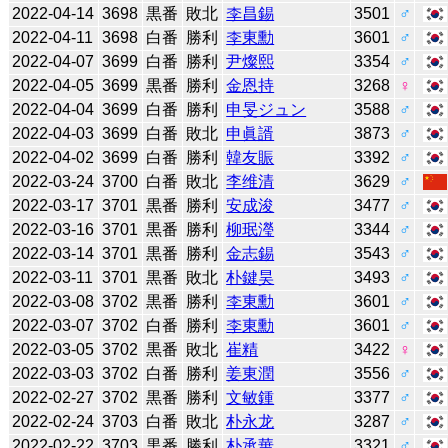
2022-04-14
3698
黒番
敗北
李昌錫
3501
♂
2022-04-11
3698
白番
勝利
李東勳
3601
♂
2022-04-07
3699
白番
勝利
尹燦熙
3354
♂
2022-04-05
3699
黒番
勝利
金恩持
3268
♀
2022-04-04
3699
白番
勝利
申旻ジュン
3588
♂
2022-04-03
3699
白番
敗北
申眞諝
3873
♂
2022-04-02
3699
白番
勝利
韓友賑
3392
♂
2022-03-24
3700
白番
敗北
李维清
3629
♂
2022-03-17
3701
黒番
勝利
安成浚
3477
♂
2022-03-16
3701
黒番
勝利
柳珉瀅
3344
♂
2022-03-14
3701
黒番
勝利
金志錫
3543
♂
2022-03-11
3701
黒番
敗北
朴鍵昊
3493
♂
2022-03-08
3702
黒番
勝利
李東勳
3601
♂
2022-03-07
3702
白番
勝利
李東勳
3601
♂
2022-03-05
3702
黒番
敗北
崔精
3422
♀
2022-03-03
3702
白番
勝利
姜東潤
3556
♂
2022-02-27
3702
黒番
勝利
文敏鍾
3377
♂
2022-02-24
3703
白番
敗北
朴永龙
3287
♂
2022-02-22
3703
黒番
勝利
朴承華
3321
♂