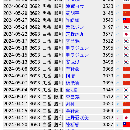
2024-06-03
3692
黒番
勝利
陳耀ヨウ
3523
♂
2024-05-29
3692
黒番
勝利
黄明宇
3446
♂
2024-05-27
3692
黒番
勝利
許皓鋐
3540
♂
2024-05-24
3692
黒番
勝利
元晟ジン
3497
♂
2024-05-22
3693
白番
勝利
芝野虎丸
3577
♂
2024-05-17
3693
白番
勝利
李昌錫
3512
♂
2024-05-16
3693
白番
勝利
申旻ジュン
3595
♂
2024-05-15
3693
白番
勝利
申旻ジュン
3595
♂
2024-05-13
3693
白番
勝利
安成浚
3496
♂
2024-05-08
3693
白番
勝利
李轩豪
3663
♂
2024-05-07
3693
黒番
勝利
柯洁
3679
♂
2024-05-07
3693
黒番
勝利
杨鼎新
3695
♂
2024-05-04
3693
黒番
敗北
金明訓
3545
♂
2024-05-01
3693
白番
敗北
李昌錫
3512
♂
2024-04-27
3693
白番
勝利
谢科
3620
♂
2024-04-25
3693
白番
勝利
李轩豪
3664
♂
2024-04-21
3693
白番
勝利
上野愛咲美
3312
♀
2024-04-20
3693
白番
勝利
陳祈睿
3337
♂