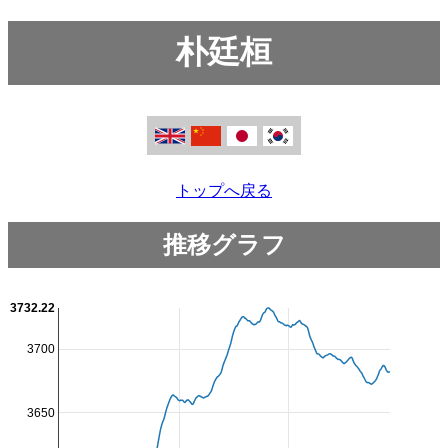
朴廷桓
トップへ戻る
推移グラフ
3732.22
3700
3650