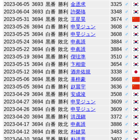
2023-06-05
3693
黒番
勝利
金丞求
3325
♂
2023-06-04
3693
白番
勝利
許榮珞
3348
♂
2023-05-31
3694
黒番
敗北
王星昊
3674
♂
2023-05-26
3694
白番
勝利
申旻ジュン
3608
♂
2023-05-25
3694
白番
勝利
申旻ジュン
3608
♂
2023-05-24
3694
黒番
敗北
申眞諝
3884
♂
2023-05-22
3694
白番
敗北
申眞諝
3884
♂
2023-05-19
3694
黒番
勝利
偰玹準
3510
♂
2023-05-15
3694
白番
勝利
卞相壹
3654
♂
2023-05-12
3694
白番
勝利
酒井佑規
3338
♂
2023-05-06
3694
黒番
敗北
辜梓豪
3668
♂
2023-05-05
3694
白番
勝利
赵晨宇
3636
♂
2023-04-29
3694
黒番
勝利
安成浚
3508
♂
2023-04-27
3694
白番
勝利
申旻ジュン
3609
♂
2023-04-26
3694
白番
敗北
申旻ジュン
3609
♂
2023-04-20
3694
黒番
勝利
洪茂鎭
3372
♂
2023-04-17
3694
白番
敗北
申眞諝
3886
♂
2023-04-12
3694
白番
敗北
朴鍵昊
3483
♂
2023-04-10
3694
黒番
勝利
朴进率
3402
♂