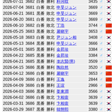
2026-07-11
3682
白番
勝利
朴河旼
3435
♂
2026-07-04
3681
白番
敗北
申旻ジュン
3669
♂
2026-06-21
3681
黒番
敗北
申旻ジュン
3669
♂
2026-06-20
3681
白番
敗北
申旻ジュン
3669
♂
2026-06-10
3682
白番
敗北
丁浩
3744
♂
2026-05-25
3683
黒番
敗北
屠晓宇
3653
♂
2026-05-18
3683
白番
敗北
尹ジュン相
3408
♂
2026-05-13
3684
黒番
勝利
申旻ジュン
3666
♂
2026-05-01
3685
黒番
勝利
金昇珍
3384
♂
2026-04-22
3685
黒番
勝利
金昇珍
3384
♂
2026-04-21
3685
黒番
勝利
李志賢(男)
3509
♂
2026-04-15
3686
黒番
勝利
陶欣然
3520
♂
2026-04-12
3686
白番
勝利
屠晓宇
3653
♂
2026-04-09
3686
白番
勝利
王逸
2844
♂
2026-04-09
3686
白番
勝利
王谊
2966
♂
2026-04-03
3686
黒番
勝利
姜東潤
3566
♂
2026-04-02
3686
白番
敗北
卞相壹
3639
♂
2026-03-31
3686
黒番
勝利
卞相壹
3639
♂
2026-03-29
3687
黒番
勝利
韓態熙
3380
♂