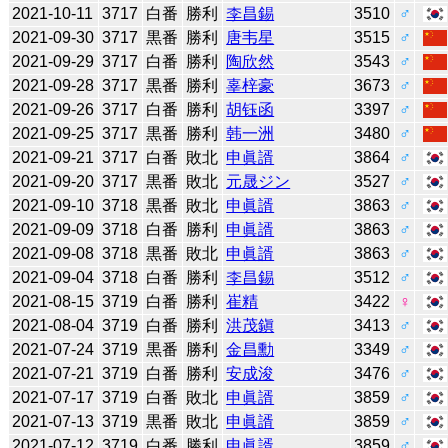
2021-10-11
3717
白番
勝利
李昌錫
3510
♂
2021-09-30
3717
黒番
勝利
唐韦星
3515
♂
2021-09-29
3717
白番
勝利
陶欣然
3543
♂
2021-09-28
3717
黒番
勝利
辜梓豪
3673
♂
2021-09-26
3717
白番
勝利
胡钰函
3397
♂
2021-09-25
3717
黒番
勝利
韩一洲
3480
♂
2021-09-21
3717
白番
敗北
申眞諝
3864
♂
2021-09-20
3717
黒番
敗北
元晟ジン
3527
♂
2021-09-10
3718
黒番
敗北
申眞諝
3863
♂
2021-09-09
3718
白番
勝利
申眞諝
3863
♂
2021-09-08
3718
黒番
敗北
申眞諝
3863
♂
2021-09-04
3718
白番
勝利
李昌錫
3512
♂
2021-08-15
3719
白番
勝利
崔精
3422
♀
2021-08-04
3719
白番
勝利
洪茂鎭
3413
♂
2021-07-24
3719
黒番
勝利
金昌勳
3349
♂
2021-07-21
3719
白番
勝利
安成浚
3476
♂
2021-07-17
3719
白番
敗北
申眞諝
3859
♂
2021-07-13
3719
黒番
敗北
申眞諝
3859
♂
2021-07-12
3719
白番
勝利
申眞諝
3859
♂