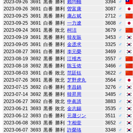
2023-09-26
3691
黒番
勝利
賴均輔
3394
♂
2023-09-26
3691
白番
勝利
曽富康
3087
♂
2023-09-25
3691
黒番
勝利
康占斌
2712
♂
2023-09-25
3691
白番
勝利
一力遼
3608
♂
2023-09-24
3691
黒番
敗北
柯洁
3679
♂
2023-09-19
3691
黒番
勝利
韓友賑
3453
♂
2023-09-05
3691
白番
勝利
金丞求
3325
♂
2023-08-27
3691
白番
勝利
李元榮
3469
♂
2023-08-19
3692
黒番
勝利
江维杰
3557
♂
2023-08-18
3692
黒番
勝利
陈玉侬
3466
♂
2023-08-03
3691
白番
敗北
范廷钰
3622
♂
2023-07-26
3691
黒番
敗北
芝野虎丸
3564
♂
2023-07-15
3692
白番
勝利
李昌鍋
3276
♂
2023-07-14
3692
黒番
勝利
韓昇周
3485
♂
2023-06-27
3692
白番
敗北
申眞諝
3883
♂
2023-06-21
3693
黒番
敗北
金志錫
3535
♂
2023-06-12
3693
白番
勝利
元晟ジン
3511
♂
2023-06-08
3693
黒番
勝利
卞相壹
3652
♂
2023-06-07
3693
黒番
勝利
許榮珞
3348
♂