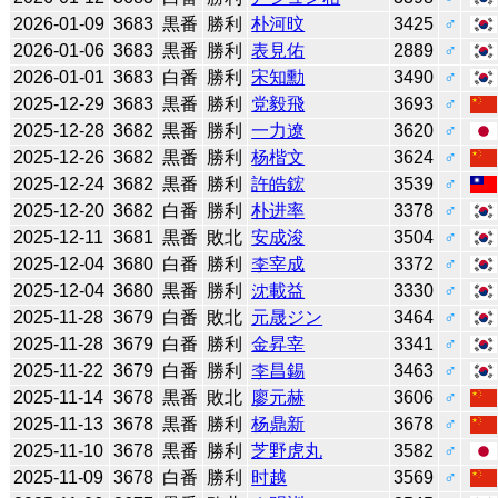
2026-01-09
3683
黒番
勝利
朴河旼
3425
♂
2026-01-06
3683
黒番
勝利
表見佑
2889
♂
2026-01-01
3683
白番
勝利
宋知勳
3490
♂
2025-12-29
3683
黒番
勝利
党毅飛
3693
♂
2025-12-28
3682
黒番
勝利
一力遼
3620
♂
2025-12-26
3682
黒番
勝利
杨楷文
3624
♂
2025-12-24
3682
黒番
勝利
許皓鋐
3539
♂
2025-12-20
3682
白番
勝利
朴进率
3378
♂
2025-12-11
3681
黒番
敗北
安成浚
3504
♂
2025-12-04
3680
白番
勝利
李宰成
3372
♂
2025-12-04
3680
黒番
勝利
沈載益
3330
♂
2025-11-28
3679
白番
敗北
元晟ジン
3464
♂
2025-11-28
3679
白番
勝利
金昇宰
3341
♂
2025-11-22
3679
白番
勝利
李昌錫
3463
♂
2025-11-14
3678
黒番
敗北
廖元赫
3606
♂
2025-11-13
3678
黒番
勝利
杨鼎新
3678
♂
2025-11-10
3678
黒番
勝利
芝野虎丸
3582
♂
2025-11-09
3678
白番
勝利
时越
3569
♂