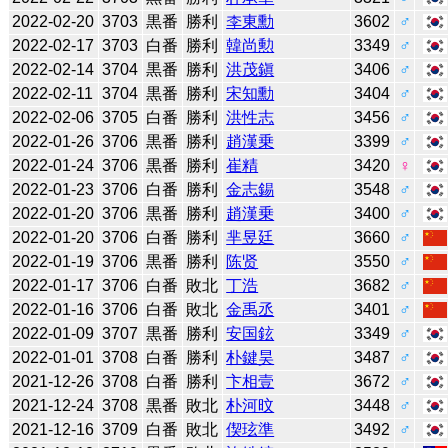
2022-02-20
3703
黒番
勝利
李東勳
3602
♂
2022-02-17
3703
白番
勝利
韓尚勲
3349
♂
2022-02-14
3704
黒番
勝利
洪茂鎭
3406
♂
2022-02-11
3704
黒番
勝利
宋知勳
3404
♂
2022-02-06
3705
白番
勝利
洪性志
3456
♂
2022-01-26
3706
黒番
勝利
趙漢乗
3399
♂
2022-01-24
3706
黒番
勝利
崔精
3420
♀
2022-01-23
3706
白番
勝利
金志錫
3548
♂
2022-01-20
3706
黒番
勝利
趙漢乗
3400
♂
2022-01-20
3706
白番
勝利
芈昱廷
3660
♂
2022-01-19
3706
黒番
勝利
陈贤
3550
♂
2022-01-17
3706
白番
敗北
丁浩
3682
♂
2022-01-16
3706
白番
敗北
金禹丞
3401
♂
2022-01-09
3707
黒番
勝利
安国鉉
3349
♂
2022-01-01
3708
白番
勝利
朴鍵昊
3487
♂
2021-12-26
3708
白番
勝利
卞相壹
3672
♂
2021-12-24
3708
黒番
敗北
朴河旼
3448
♂
2021-12-16
3709
白番
敗北
偰玹準
3492
♂