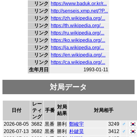
リンク
https://www.baduk.or.kr/r...
リンク
http://senseis.xmp.net/?P...
リンク
https://zh.wikipedia.org/...
リンク
https://th.wikipedia.org/...
リンク
https://ru.wikipedia.org/...
リンク
https://ko.wikipedia.org/...
リンク
https://ja.wikipedia.org/...
リンク
https://en.wikipedia.org/...
リンク
https://ca.wikipedia.org/...
生年月日
1993-01-11
対局データ
レー
対局
日付
ティ
手番
対局相手
結果
ング
2026-08-05
3682
黒番
勝利
鄭峻宇
3249
♂
2026-07-13
3682
黒番
勝利
朴鍵昊
3412
♂