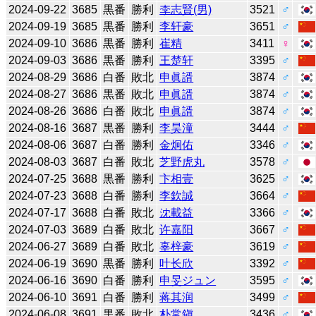
2024-09-22
3685
黒番
勝利
李志賢(男)
3521
♂
2024-09-19
3685
黒番
勝利
李轩豪
3651
♂
2024-09-10
3686
黒番
勝利
崔精
3411
♀
2024-09-03
3686
黒番
勝利
王楚轩
3395
♂
2024-08-29
3686
白番
敗北
申眞諝
3874
♂
2024-08-27
3686
黒番
敗北
申眞諝
3874
♂
2024-08-26
3686
白番
敗北
申眞諝
3874
♂
2024-08-16
3687
黒番
勝利
李昊潼
3444
♂
2024-08-06
3687
白番
勝利
金炯佑
3346
♂
2024-08-03
3687
白番
敗北
芝野虎丸
3578
♂
2024-07-25
3688
黒番
勝利
卞相壹
3625
♂
2024-07-23
3688
白番
勝利
李欽誠
3664
♂
2024-07-17
3688
白番
敗北
沈載益
3366
♂
2024-07-03
3689
白番
敗北
许嘉阳
3667
♂
2024-06-27
3689
白番
敗北
辜梓豪
3619
♂
2024-06-19
3690
黒番
勝利
叶长欣
3392
♂
2024-06-16
3690
白番
勝利
申旻ジュン
3595
♂
2024-06-10
3691
白番
勝利
蒋其润
3499
♂
2024-06-08
3691
黒番
敗北
朴常鎭
3436
♂