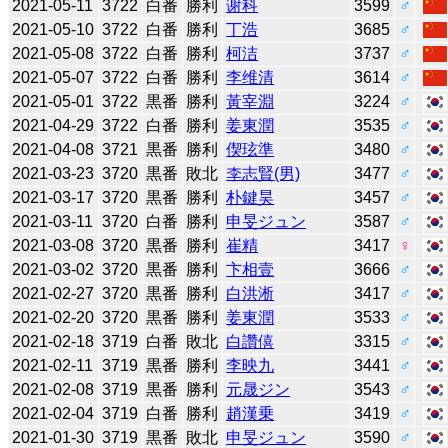
2021-05-11
3722
白番
勝利
谢科
3599
♂
2021-05-10
3722
白番
勝利
丁浩
3685
♂
2021-05-08
3722
白番
勝利
柯洁
3737
♂
2021-05-07
3722
白番
勝利
李维清
3614
♂
2021-05-01
3722
黒番
勝利
黃宰淵
3224
♂
2021-04-29
3722
白番
勝利
姜東潤
3535
♂
2021-04-08
3721
黒番
勝利
偰玹準
3480
♂
2021-03-23
3720
黒番
敗北
李志賢(男)
3477
♂
2021-03-17
3720
黒番
勝利
朴鍵昊
3457
♂
2021-03-11
3720
白番
勝利
申旻ジュン
3587
♂
2021-03-08
3720
黒番
勝利
崔精
3417
♀
2021-03-02
3720
黒番
勝利
卞相壹
3666
♂
2021-02-27
3720
黒番
勝利
白洪淅
3417
♂
2021-02-20
3720
黒番
勝利
姜東潤
3533
♂
2021-02-18
3719
白番
敗北
白讚僖
3315
♂
2021-02-11
3719
黒番
勝利
李映九
3441
♂
2021-02-08
3719
黒番
勝利
元晟ジン
3543
♂
2021-02-04
3719
白番
勝利
趙漢乗
3419
♂
2021-01-30
3719
黒番
敗北
申旻ジュン
3590
♂