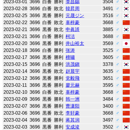
2023-03-01
3696
白番
勝利
李昌錫
3504
♂
2023-02-28
3696
白番
敗北
韓昇周
3491
♂
2023-02-25
3696
黒番
勝利
元晟ジン
3516
♂
2023-02-22
3696
白番
敗北
辜梓豪
3668
♂
2023-02-21
3696
黒番
敗北
申眞諝
3885
♂
2023-02-21
3696
白番
勝利
柯洁
3688
♂
2023-02-20
3696
黒番
勝利
井山裕太
3569
♂
2023-02-18
3696
白番
勝利
张涛
3525
♂
2023-02-17
3696
黒番
勝利
檀嘯
3605
♂
2023-02-15
3696
白番
勝利
洪茂鎭
3378
♂
2023-02-14
3696
黒番
敗北
赵晨宇
3635
♂
2023-02-12
3696
黒番
勝利
党毅飛
3651
♂
2023-02-11
3696
黒番
勝利
廖元赫
3595
♂
2023-02-10
3696
白番
敗北
辜梓豪
3668
♂
2023-02-09
3696
黒番
勝利
韩一洲
3484
♂
2023-02-07
3696
黒番
勝利
曹潇阳
3400
♂
2023-02-06
3696
黒番
敗北
李轩豪
3668
♂
2023-02-04
3696
黒番
勝利
蒋其润
3497
♂
2023-02-03
3696
黒番
勝利
安成浚
3502
♂