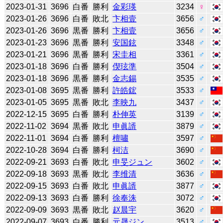
2023-01-31
3696
白番
勝利
金彩瑛
3234
♀
2023-01-26
3696
白番
敗北
卞相壹
3656
♂
2023-01-26
3696
黒番
勝利
卞相壹
3656
♂
2023-01-23
3696
黒番
勝利
安国鉉
3348
♂
2023-01-21
3696
黒番
勝利
宋圭相
3361
♂
2023-01-18
3696
白番
勝利
偰玹準
3504
♂
2023-01-18
3696
黒番
勝利
金志錫
3535
♂
2023-01-08
3695
黒番
勝利
許皓鋐
3533
♂
2023-01-05
3695
黒番
敗北
李映九
3437
♂
2022-12-15
3695
白番
勝利
朴伸英
3139
♂
2022-11-02
3694
黒番
敗北
申眞諝
3879
♂
2022-11-01
3694
白番
勝利
檀嘯
3597
♂
2022-10-28
3694
白番
勝利
柯洁
3690
♂
2022-09-21
3693
白番
敗北
申旻ジュン
3602
♂
2022-09-18
3693
黒番
敗北
李维清
3636
♂
2022-09-15
3693
白番
敗北
申眞諝
3877
♂
2022-09-13
3693
白番
勝利
徐奉洙
3072
♂
2022-09-09
3693
黒番
敗北
赵晨宇
3620
♂
2022-09-07
3693
白番
勝利
元晟ジン
3513
♂