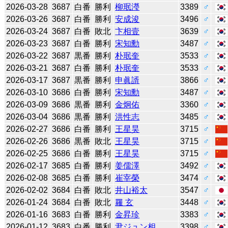
2026-03-28
3687
白番
勝利
柳珉瀅
3389
♂
2026-03-26
3687
白番
勝利
安成浚
3496
♂
2026-03-24
3687
白番
敗北
卞相壹
3639
♂
2026-03-23
3687
白番
勝利
宋知勳
3487
♂
2026-03-22
3687
黒番
勝利
朴珉奎
3533
♂
2026-03-21
3687
白番
勝利
朴珉奎
3533
♂
2026-03-17
3687
黒番
勝利
申眞諝
3866
♂
2026-03-10
3686
白番
勝利
宋知勳
3487
♂
2026-03-09
3686
黒番
勝利
金炯佑
3360
♂
2026-03-04
3686
黒番
勝利
洪性志
3485
♂
2026-02-27
3686
白番
勝利
王星昊
3715
♂
2026-02-26
3686
黒番
敗北
王星昊
3715
♂
2026-02-25
3686
白番
勝利
王星昊
3715
♂
2026-02-17
3685
白番
勝利
姜儒澤
3492
♂
2026-02-08
3685
白番
勝利
崔宰榮
3474
♂
2026-02-02
3684
白番
敗北
井山裕太
3547
♂
2026-01-24
3684
白番
敗北
羅 玄
3448
♂
2026-01-16
3683
白番
勝利
金昇珍
3383
♂
2026-01-12
3683
白番
勝利
尹ジュン相
3398
♂