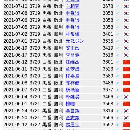
2021-07-10
3719
白番
敗北
卞相壹
3678
♂
2021-07-08
3719
黒番
敗北
申眞諝
3858
♂
2021-07-06
3719
白番
敗北
申眞諝
3858
♂
2021-07-05
3719
黒番
勝利
申眞諝
3858
♂
2021-07-02
3719
白番
勝利
朴常鎭
3401
♂
2021-07-01
3719
白番
敗北
元晟ジン
3535
♂
2021-06-19
3720
黒番
勝利
安正己
3419
♂
2021-06-17
3720
黒番
勝利
李昌錫
3516
♂
2021-06-12
3720
白番
敗北
江维杰
3601
♂
2021-06-11
3720
黒番
敗北
童梦成
3523
♂
2021-06-09
3720
白番
勝利
柁嘉熹
3589
♂
2021-06-08
3720
黒番
敗北
陈梓健
3486
♂
2021-06-07
3720
白番
勝利
杨鼎新
3677
♂
2021-06-04
3720
白番
勝利
朴鍵昊
3466
♂
2021-06-01
3721
白番
勝利
檀嘯
3568
♂
2021-05-24
3721
黒番
勝利
李昌鍋
3314
♂
2021-05-20
3721
白番
勝利
金志錫
3566
♂
2021-05-12
3722
黒番
勝利
赵晨宇
3592
♂