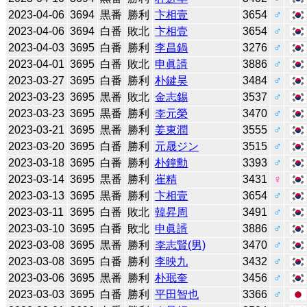
2023-04-06
3694
黒番
勝利
卞相壹
3654
♂
2023-04-06
3694
白番
敗北
卞相壹
3654
♂
2023-04-03
3695
白番
勝利
李昌鍋
3276
♂
2023-04-01
3695
白番
敗北
申眞諝
3886
♂
2023-03-27
3695
白番
勝利
朴鍵昊
3484
♂
2023-03-23
3695
黒番
敗北
金志錫
3537
♂
2023-03-23
3695
黒番
勝利
李元榮
3470
♂
2023-03-21
3695
黒番
勝利
姜東潤
3555
♂
2023-03-20
3695
白番
勝利
元晟ジン
3515
♂
2023-03-18
3695
白番
勝利
朴鐘勳
3393
♂
2023-03-14
3695
黒番
勝利
崔精
3431
♀
2023-03-13
3695
黒番
勝利
卞相壹
3654
♂
2023-03-11
3695
白番
敗北
韓昇周
3491
♂
2023-03-10
3695
白番
敗北
申眞諝
3886
♂
2023-03-08
3695
黒番
勝利
李志賢(男)
3470
♂
2023-03-08
3695
白番
勝利
李映九
3432
♂
2023-03-06
3695
黒番
勝利
朴珉奎
3456
♂
2023-03-03
3695
白番
勝利
平田智也
3366
♂