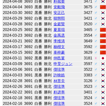
2024-04-08
3693
白番
勝利
朴珉奎
3471
♂
2024-04-04
3693
黒番
勝利
党毅飛
3675
♂
2024-03-30
3692
黒番
勝利
安正己
3427
♂
2024-03-29
3692
白番
敗北
韓態熙
3421
♂
2024-03-28
3692
白番
勝利
金庭賢
3520
♂
2024-03-25
3692
黒番
勝利
夏晨琨
3465
♂
2024-03-23
3692
白番
敗北
金禹丞
3554
♂
2024-03-21
3692
黒番
勝利
李维清
3649
♂
2024-03-17
3692
白番
勝利
杨楷文
3592
♂
2024-03-15
3692
黒番
勝利
辜梓豪
3629
♂
2024-03-11
3692
黒番
勝利
仲邑菫
3181
♀
2024-03-09
3691
白番
敗北
申旻ジュン
3597
♂
2024-03-06
3691
白番
勝利
偰玹準
3522
♂
2024-03-03
3691
黒番
勝利
許映皓
3383
♂
2024-02-28
3691
白番
勝利
林赏圭
3126
♂
2024-02-26
3691
白番
敗北
偰玹準
3523
♂
2024-02-22
3691
白番
勝利
朴进率
3401
♂
2024-02-18
3691
黒番
勝利
偰玹準
3524
♂
2024-02-16
3690
白番
勝利
偰玹準
3524
♂