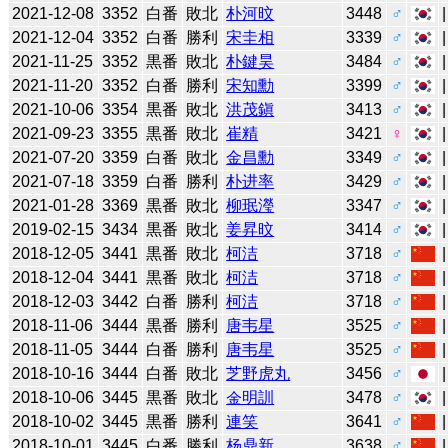
2021-12-08
3352
白番
敗北
朴河旼
3448
♂
2021-12-04
3352
白番
勝利
宋圭相
3339
♂
2021-11-25
3352
黒番
敗北
朴鍵昊
3484
♂
2021-11-20
3352
白番
勝利
宋知勳
3399
♂
2021-10-06
3354
黒番
敗北
洪茂鎭
3413
♂
2021-09-23
3355
黒番
敗北
崔精
3421
♀
2021-07-20
3359
白番
敗北
金昌勳
3349
♂
2021-07-18
3359
白番
勝利
朴进率
3429
♂
2021-01-28
3369
黒番
敗北
柳珉瀅
3347
♂
2019-02-15
3434
黒番
敗北
姜昇旼
3414
♂
2018-12-05
3441
黒番
敗北
柯洁
3718
♂
2018-12-04
3441
黒番
敗北
柯洁
3718
♂
2018-12-03
3442
白番
勝利
柯洁
3718
♂
2018-11-06
3444
黒番
勝利
唐韦星
3525
♂
2018-11-05
3444
白番
勝利
唐韦星
3525
♂
2018-10-16
3444
白番
敗北
芝野虎丸
3456
♂
2018-10-06
3445
黒番
敗北
金明訓
3478
♂
2018-10-02
3445
黒番
勝利
連笑
3641
♂
2018-10-01
3445
白番
勝利
杨鼎新
3638
♂