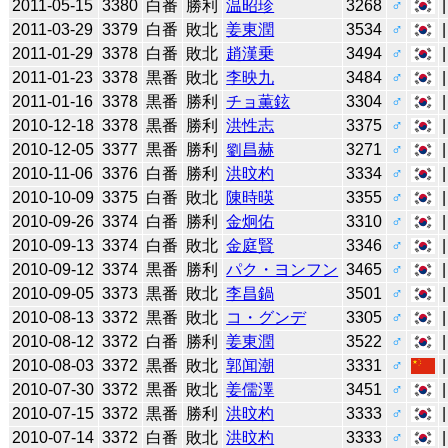
2011-05-15
3380
白番
勝利
温昭珍
3268
♂
2011-03-29
3379
白番
敗北
姜東潤
3534
♂
2011-01-29
3378
白番
敗北
趙漢乗
3494
♂
2011-01-23
3378
黒番
敗北
李映九
3484
♂
2011-01-16
3378
黒番
勝利
チョ薫鉉
3304
♂
2010-12-18
3378
黒番
勝利
洪性志
3375
♂
2010-12-05
3377
黒番
勝利
劉昌赫
3271
♂
2010-11-06
3376
白番
勝利
洪旼杓
3334
♂
2010-10-09
3375
白番
敗北
陳時暎
3355
♂
2010-09-26
3374
白番
勝利
金炯佑
3310
♂
2010-09-13
3374
白番
敗北
金庭賢
3346
♂
2010-09-12
3374
黒番
勝利
パク・ヨンフン
3465
♂
2010-09-05
3373
黒番
敗北
李昌鍋
3501
♂
2010-08-13
3372
黒番
敗北
コ・グンデ
3305
♂
2010-08-12
3372
白番
勝利
姜東潤
3522
♂
2010-08-03
3372
黒番
敗北
郭闻潮
3331
♂
2010-07-30
3372
黒番
敗北
姜儒澤
3451
♂
2010-07-15
3372
黒番
勝利
洪旼杓
3333
♂
2010-07-14
3372
白番
敗北
洪旼杓
3333
♂