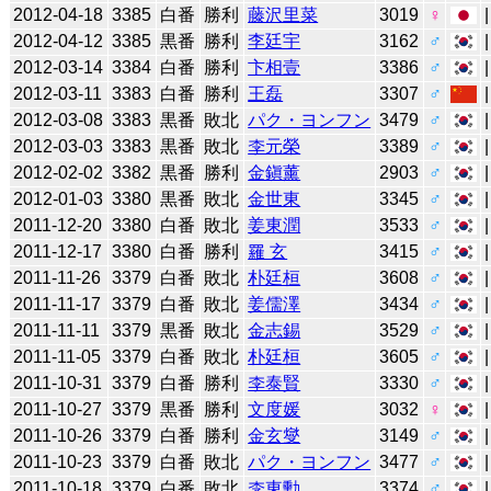
2012-04-18
3385
白番
勝利
藤沢里菜
3019
♀
2012-04-12
3385
黒番
勝利
李廷宇
3162
♂
2012-03-14
3384
白番
勝利
卞相壹
3386
♂
2012-03-11
3383
白番
勝利
王磊
3307
♂
2012-03-08
3383
黒番
敗北
パク・ヨンフン
3479
♂
2012-03-03
3383
黒番
敗北
李元榮
3389
♂
2012-02-02
3382
黒番
勝利
金鎭薰
2903
♂
2012-01-03
3380
黒番
敗北
金世東
3345
♂
2011-12-20
3380
白番
敗北
姜東潤
3533
♂
2011-12-17
3380
白番
勝利
羅 玄
3415
♂
2011-11-26
3379
白番
敗北
朴廷桓
3608
♂
2011-11-17
3379
白番
敗北
姜儒澤
3434
♂
2011-11-11
3379
黒番
敗北
金志錫
3529
♂
2011-11-05
3379
白番
敗北
朴廷桓
3605
♂
2011-10-31
3379
白番
勝利
李泰賢
3330
♂
2011-10-27
3379
黒番
勝利
文度媛
3032
♀
2011-10-26
3379
白番
勝利
金玄燮
3149
♂
2011-10-23
3379
白番
敗北
パク・ヨンフン
3477
♂
2011-10-18
3379
白番
敗北
李東勳
3374
♂