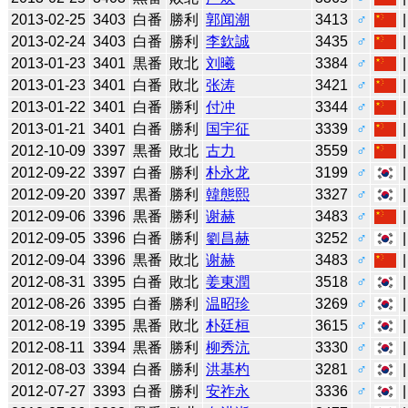
2013-02-25
3403
白番
勝利
郭闻潮
3413
♂
2013-02-24
3403
白番
勝利
李欽誠
3435
♂
2013-01-23
3401
黒番
敗北
刘曦
3384
♂
2013-01-23
3401
白番
敗北
张涛
3421
♂
2013-01-22
3401
白番
勝利
付冲
3344
♂
2013-01-21
3401
白番
勝利
国宇征
3339
♂
2012-10-09
3397
黒番
敗北
古力
3559
♂
2012-09-22
3397
白番
勝利
朴永龙
3199
♂
2012-09-20
3397
黒番
勝利
韓態熙
3327
♂
2012-09-06
3396
黒番
勝利
谢赫
3483
♂
2012-09-05
3396
白番
勝利
劉昌赫
3252
♂
2012-09-04
3396
黒番
敗北
谢赫
3483
♂
2012-08-31
3395
白番
敗北
姜東潤
3518
♂
2012-08-26
3395
白番
勝利
温昭珍
3269
♂
2012-08-19
3395
黒番
敗北
朴廷桓
3615
♂
2012-08-11
3394
黒番
勝利
柳秀沆
3330
♂
2012-08-03
3394
白番
勝利
洪基杓
3281
♂
2012-07-27
3393
白番
勝利
安祚永
3336
♂