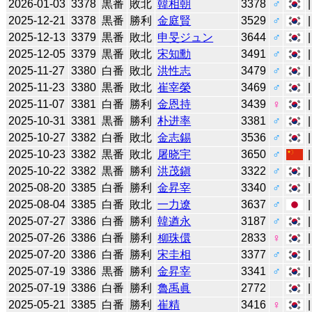
2026-01-03
3378
黒番
敗北
韓相朝
3378
♂
2025-12-21
3378
黒番
勝利
金庭賢
3529
♂
2025-12-13
3379
黒番
敗北
申旻ジュン
3644
♂
2025-12-05
3379
黒番
敗北
宋知勳
3491
♂
2025-11-27
3380
白番
敗北
洪性志
3479
♂
2025-11-23
3380
黒番
敗北
崔宰榮
3469
♂
2025-11-07
3381
白番
勝利
金恩持
3439
♀
2025-10-31
3381
黒番
勝利
朴进率
3381
♂
2025-10-27
3382
白番
敗北
金志錫
3536
♂
2025-10-23
3382
黒番
敗北
屠晓宇
3650
♂
2025-10-22
3382
黒番
勝利
洪茂鎭
3322
♂
2025-08-20
3385
白番
勝利
金昇宰
3340
♂
2025-08-04
3385
白番
敗北
一力遼
3637
♂
2025-07-27
3386
白番
勝利
韓遒永
3187
♂
2025-07-26
3386
白番
勝利
柳珠儇
2833
♀
2025-07-20
3386
白番
勝利
宋圭相
3377
♂
2025-07-19
3386
黒番
勝利
金昇宰
3341
♂
2025-07-19
3386
白番
勝利
魯禹眞
2772
2025-05-21
3385
白番
勝利
崔精
3416
♀