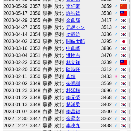
2023-05-29
3357
黒番
敗北
李轩豪
3659
♂
2023-05-17
3356
黒番
敗北
許皓鋐
3538
♂
2023-04-29
3355
白番
勝利
金眞輝
3417
♂
2023-04-27
3355
黒番
敗北
元晟ジン
3513
♂
2023-04-14
3354
黒番
勝利
沈載益
3386
♂
2023-04-02
3353
黒番
敗北
関航太郎
3295
♂
2023-03-16
3352
白番
敗北
申眞諝
3886
♂
2023-03-04
3351
白番
敗北
洪性志
3470
♂
2023-02-22
3350
黒番
勝利
林立祥
3239
♂
2023-02-20
3350
白番
敗北
陳時暎
3312
♂
2023-02-11
3350
黒番
勝利
崔精
3433
♀
2023-02-02
3349
黒番
敗北
金明訓
3569
♂
2023-01-23
3348
白番
敗北
朴廷桓
3696
♂
2023-01-22
3348
黒番
敗北
李元榮
3468
♂
2023-01-13
3348
黒番
敗北
趙漢乗
3402
♂
2023-01-07
3348
白番
勝利
李昌錫
3500
♂
2022-12-30
3347
白番
敗北
金昇宰
3362
♂
2022-12-27
3347
黒番
敗北
李映九
3438
♂