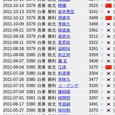
2011-10-14
3379
黒番
敗北
檀嘯
3525
♂
2011-10-13
3379
白番
勝利
坂井秀至
3241
♂
2011-10-12
3379
黒番
勝利
周睿羊
3489
♂
2011-10-09
3379
白番
敗北
李映九
3469
♂
2011-09-21
3379
黒番
敗北
韓雄奎
3361
♂
2011-09-16
3379
白番
勝利
崔烘允
3212
♂
2011-09-11
3379
白番
敗北
姜昇旼
3322
♂
2011-08-18
3379
白番
勝利
温昭珍
3261
♂
2011-08-08
3380
白番
敗北
朴正祥
3359
♂
2011-08-07
3380
白番
勝利
羅 玄
3409
♂
2011-08-04
3380
黒番
敗北
汪涛
3370
♂
2011-07-28
3380
白番
敗北
朴承華
3304
♂
2011-07-26
3380
白番
勝利
李映九
3477
♂
2011-07-15
3380
白番
勝利
コ・グンデ
3320
♂
2011-07-04
3381
白番
勝利
陳時暎
3350
♂
2011-07-01
3381
白番
勝利
韓態熙
3287
♂
2011-06-17
3380
黒番
敗北
李昌鍋
3491
♂
2011-05-27
3380
黒番
勝利
韓尚勲
3370
♂