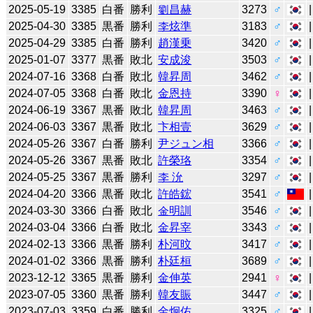
2025-05-19
3385
白番
勝利
劉昌赫
3273
♂
2025-04-30
3385
黒番
勝利
李炫準
3183
♂
2025-04-29
3385
白番
勝利
趙漢乗
3420
♂
2025-01-07
3377
黒番
敗北
安成浚
3503
♂
2024-07-16
3368
白番
敗北
韓昇周
3462
♂
2024-07-05
3368
白番
敗北
金恩持
3390
♀
2024-06-19
3367
黒番
敗北
韓昇周
3463
♂
2024-06-03
3367
黒番
敗北
卞相壹
3629
♂
2024-05-26
3367
白番
勝利
尹ジュン相
3366
♂
2024-05-26
3367
黒番
敗北
許榮珞
3354
♂
2024-05-25
3367
黒番
勝利
李 沇
3297
♂
2024-04-20
3366
黒番
敗北
許皓鋐
3541
♂
2024-03-30
3366
白番
敗北
金明訓
3546
♂
2024-03-04
3366
白番
敗北
金昇宰
3343
♂
2024-02-13
3366
黒番
勝利
朴河旼
3417
♂
2024-01-02
3366
黒番
勝利
朴廷桓
3689
♂
2023-12-12
3365
黒番
勝利
金伸英
2941
♀
2023-07-05
3360
黒番
勝利
韓友賑
3447
♂
2023-07-03
3359
白番
勝利
金炯佑
3325
♂