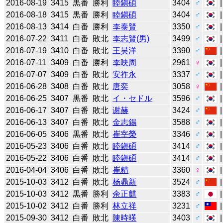
2016-08-19
3415
黒番
勝利
睦鎭碩
3404
♂
2016-08-18
3415
黒番
勝利
睦鎭碩
3404
♂
2016-08-13
3414
白番
勝利
李泰賢
3350
♂
2016-07-22
3411
白番
敗北
李志賢(男)
3499
♂
2016-07-19
3410
白番
敗北
王昊洋
3390
♂
2016-07-11
3409
白番
勝利
李映周
2961
♀
2016-07-07
3409
白番
敗北
安祚永
3337
♂
2016-06-28
3408
白番
敗北
唐奕
3058
♀
2016-06-25
3407
黒番
敗北
イ・セドル
3596
♂
2016-06-17
3407
白番
敗北
谢赫
3424
♂
2016-06-13
3407
白番
敗北
金志錫
3588
♂
2016-06-05
3406
黒番
敗北
崔宰榮
3346
♂
2016-05-23
3406
白番
敗北
睦鎭碩
3414
♂
2016-05-22
3406
白番
敗北
睦鎭碩
3414
♂
2016-04-04
3406
白番
敗北
崔精
3360
♀
2015-10-03
3412
白番
敗北
杨鼎新
3524
♂
2015-10-03
3412
黒番
勝利
余正麒
3383
♂
2015-10-02
3412
白番
勝利
林立祥
3231
♂
2015-09-30
3412
白番
敗北
陳時暎
3403
♂