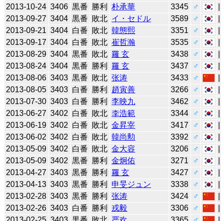
2013-10-24
3406
黒番
勝利
朴承華
3345
♂
2013-09-27
3404
黒番
敗北
イ・セドル
3589
♂
2013-09-21
3404
白番
敗北
韓態熙
3351
♂
2013-09-17
3404
白番
敗北
崔哲瀚
3535
♂
2013-08-29
3404
黒番
敗北
羅 玄
3438
♂
2013-08-24
3404
黒番
勝利
羅 玄
3437
♂
2013-08-06
3403
黒番
敗北
张涛
3433
♂
2013-08-05
3403
白番
勝利
趙寅善
3266
♂
2013-07-30
3403
白番
勝利
李映九
3462
♂
2013-06-27
3402
白番
敗北
李浩範
3344
♂
2013-06-19
3402
白番
敗北
金昇宰
3417
♂
2013-06-02
3402
白番
敗北
韓尚勲
3392
♂
2013-05-09
3402
白番
敗北
金大容
3206
♂
2013-05-09
3402
黒番
勝利
金炯佑
3271
♂
2013-04-27
3403
黒番
勝利
羅 玄
3427
♂
2013-04-13
3403
黒番
勝利
申旻ジュン
3338
♂
2013-02-28
3403
黒番
勝利
张涛
3424
♂
2013-02-26
3403
白番
勝利
戎毅
3306
♂
2013-02-25
3403
黒番
敗北
严欢
3365
♂