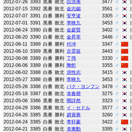
2012-07-26
3393
黒番
敗北
白洪淅
3477
♂
2012-07-15
3392
黒番
敗北
金志錫
3561
♂
2012-07-07
3391
白番
勝利
安亨浚
3305
♂
2012-07-01
3391
黒番
敗北
李映九
3453
♂
2012-06-24
3390
白番
敗北
金庭賢
3402
♂
2012-06-20
3390
白番
敗北
金昇宰
3446
♂
2012-06-11
3389
白番
勝利
付冲
3347
♂
2012-06-10
3389
黒番
勝利
古霊益
3443
♂
2012-06-08
3389
白番
勝利
丁伟
3330
♂
2012-06-06
3389
白番
勝利
陶忻
3355
♂
2012-06-02
3388
白番
敗北
洪性志
3415
♂
2012-05-27
3388
白番
勝利
李映九
3453
♂
2012-05-26
3388
白番
敗北
パク・ヨンフン
3478
♂
2012-05-18
3387
白番
敗北
李春揆
3275
♂
2012-05-06
3386
黒番
敗北
閔詳然
3323
♂
2012-04-29
3386
黒番
敗北
イ・セドル
3577
♂
2012-04-26
3385
黒番
勝利
趙寅善
3260
♂
2012-04-24
3385
白番
敗北
李轩豪
3422
♂
2012-04-21
3385
白番
敗北
李東勳
3395
♂