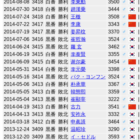
2014-08-08
3418
白番
勝利
李東勳
3500
♂
2014-07-30
3418
白番
勝利
趙漢乗
3444
♂
2014-07-24
3418
白番
勝利
王檄
3508
♂
2014-07-22
3417
黒番
勝利
李康
3343
♂
2014-07-19
3417
黒番
勝利
姜昇旼
3370
♂
2014-07-06
3416
黒番
敗北
崔哲瀚
3524
♂
2014-06-24
3415
黒番
敗北
羅 玄
3462
♂
2014-06-19
3415
白番
勝利
李泰賢
3355
♂
2014-06-09
3415
白番
敗北
谢尔豪
3454
♂
2014-05-31
3414
白番
敗北
李元榮
3398
♂
2014-05-16
3414
黒番
敗北
パク・ヨンフン
3524
♂
2014-05-06
3413
白番
勝利
朴承華
3367
♂
2014-05-05
3413
白番
敗北
韓態熙
3359
♂
2014-05-04
3413
黒番
勝利
崔顯宰
3222
♂
2014-04-19
3413
白番
勝利
古力
3541
♂
2014-04-13
3413
黒番
敗北
安祚永
3332
♂
2014-03-18
3412
白番
勝利
申眞諝
3464
♂
2013-12-24
3409
黒番
勝利
温昭珍
3290
♂
2013-12-20
3409
黒番
敗北
イ・セドル
3593
♂