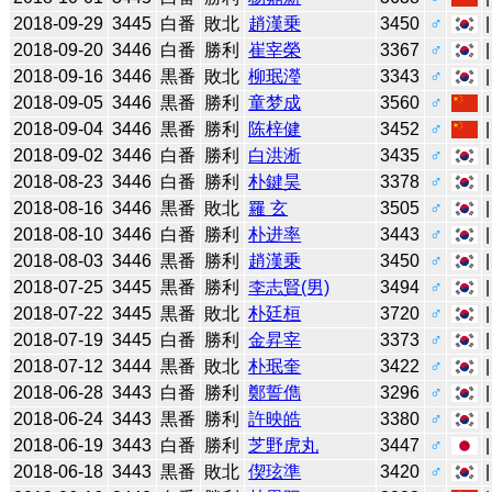
2018-09-29
3445
白番
敗北
趙漢乗
3450
♂
2018-09-20
3446
白番
勝利
崔宰榮
3367
♂
2018-09-16
3446
黒番
敗北
柳珉瀅
3343
♂
2018-09-05
3446
黒番
勝利
童梦成
3560
♂
2018-09-04
3446
黒番
勝利
陈梓健
3452
♂
2018-09-02
3446
白番
勝利
白洪淅
3435
♂
2018-08-23
3446
白番
勝利
朴鍵昊
3378
♂
2018-08-16
3446
黒番
敗北
羅 玄
3505
♂
2018-08-10
3446
白番
勝利
朴进率
3443
♂
2018-08-03
3446
黒番
勝利
趙漢乗
3450
♂
2018-07-25
3445
黒番
勝利
李志賢(男)
3494
♂
2018-07-22
3445
黒番
敗北
朴廷桓
3720
♂
2018-07-19
3445
白番
勝利
金昇宰
3373
♂
2018-07-12
3444
黒番
敗北
朴珉奎
3422
♂
2018-06-28
3443
白番
勝利
鄭誓儁
3296
♂
2018-06-24
3443
黒番
勝利
許映皓
3380
♂
2018-06-19
3443
白番
勝利
芝野虎丸
3447
♂
2018-06-18
3443
黒番
敗北
偰玹準
3420
♂