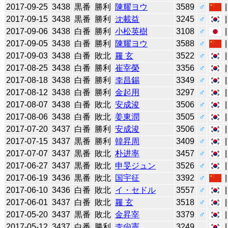
2017-09-25
3438
黒番
勝利
陳耀ヨウ
3589
♂
2017-09-15
3438
黒番
勝利
沈載益
3245
♂
2017-09-06
3438
白番
勝利
小松英樹
3108
♂
2017-09-05
3438
白番
勝利
陳耀ヨウ
3588
♂
2017-09-03
3438
白番
敗北
羅 玄
3522
♂
2017-08-25
3438
白番
勝利
崔宰榮
3356
♂
2017-08-18
3438
白番
勝利
李昌錫
3349
♂
2017-08-12
3438
白番
勝利
金起用
3297
♂
2017-08-07
3438
白番
敗北
安成浚
3506
♂
2017-08-06
3438
白番
敗北
姜東潤
3505
♂
2017-07-20
3437
白番
勝利
安成浚
3506
♂
2017-07-15
3437
黒番
勝利
韓昇周
3409
♂
2017-07-07
3437
黒番
敗北
朴进率
3457
♂
2017-06-27
3437
黒番
敗北
申旻ジュン
3526
♂
2017-06-19
3436
黒番
敗北
国宇征
3392
♂
2017-06-10
3436
白番
敗北
イ・セドル
3557
♂
2017-06-01
3437
白番
敗北
羅 玄
3518
♂
2017-05-20
3437
黒番
敗北
金昇宰
3379
♂
2017-05-12
3437
白番
勝利
李尙憲
3249