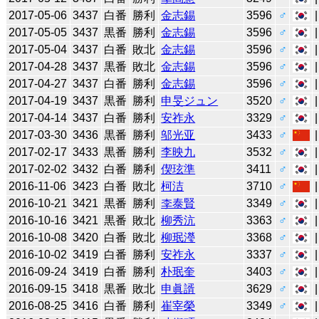
2017-05-06
3437
白番
勝利
金志錫
3596
♂
2017-05-05
3437
黒番
勝利
金志錫
3596
♂
2017-05-04
3437
白番
敗北
金志錫
3596
♂
2017-04-28
3437
黒番
敗北
金志錫
3596
♂
2017-04-27
3437
白番
勝利
金志錫
3596
♂
2017-04-19
3437
黒番
勝利
申旻ジュン
3520
♂
2017-04-14
3437
白番
勝利
安祚永
3329
♂
2017-03-30
3436
黒番
勝利
邬光亚
3433
♂
2017-02-17
3433
黒番
勝利
李映九
3532
♂
2017-02-02
3432
白番
勝利
偰玹準
3411
♂
2016-11-06
3423
白番
敗北
柯洁
3710
♂
2016-10-21
3421
黒番
勝利
李泰賢
3349
♂
2016-10-16
3421
黒番
敗北
柳秀沆
3363
♂
2016-10-08
3420
白番
敗北
柳珉瀅
3368
♂
2016-10-02
3419
白番
勝利
安祚永
3337
♂
2016-09-24
3419
白番
勝利
朴珉奎
3403
♂
2016-09-15
3418
黒番
敗北
申眞諝
3629
♂
2016-08-25
3416
白番
勝利
崔宰榮
3349
♂