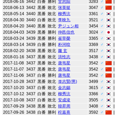
2018-06-16
3442
白番
勝利
甘思阳
3283
♂
2018-06-13
3442
黒番
敗北
张英挺
3047
♂
2018-05-14
3440
黒番
敗北
柳秀沆
3361
♂
2018-04-30
3440
白番
敗北
李映九
3521
♂
2018-04-20
3440
黒番
敗北
尹ジュン相
3454
♂
2018-04-03
3439
黒番
勝利
仲邑信也
3024
♂
2018-03-24
3439
黒番
勝利
崔宰榮
3365
♂
2018-03-14
3439
白番
勝利
朴河旼
3369
♂
2018-02-20
3438
黒番
敗北
羅 玄
3517
♂
2018-01-16
3437
黒番
敗北
洪性志
3438
♂
2017-11-08
3437
黒番
敗北
唐韦星
3542
♂
2017-11-07
3437
黒番
敗北
唐韦星
3542
♂
2017-11-06
3437
白番
勝利
唐韦星
3542
♂
2017-10-28
3437
黒番
敗北
李志賢(男)
3499
♂
2017-10-20
3437
白番
敗北
金志錫
3615
♂
2017-10-12
3437
白番
敗北
柳秀沆
3366
♂
2017-10-08
3437
白番
敗北
安成浚
3505
♂
2017-09-29
3438
黒番
敗北
韓昇周
3408
♂
2017-09-26
3438
白番
勝利
柁嘉熹
3592
♂