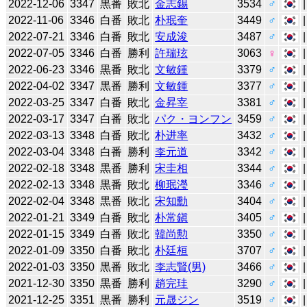
2022-12-06
3347
黒番
敗北
金志錫
3534
♂
2022-11-06
3346
白番
敗北
朴珉奎
3449
♂
2022-07-21
3346
白番
敗北
安成浚
3487
♂
2022-07-05
3346
白番
勝利
許瑞玹
3063
♀
2022-06-23
3346
黒番
敗北
文敏鍾
3379
♂
2022-04-02
3347
黒番
勝利
文敏鍾
3377
♂
2022-03-25
3347
白番
敗北
金昇宰
3381
♂
2022-03-17
3347
白番
敗北
パク・ヨンフン
3459
♂
2022-03-13
3348
白番
敗北
朴进率
3432
♂
2022-03-04
3348
白番
勝利
李元道
3342
♂
2022-02-18
3348
黒番
勝利
宋圭相
3344
♂
2022-02-13
3348
黒番
敗北
柳珉瀅
3346
♂
2022-02-04
3348
黒番
敗北
宋知勳
3404
♂
2022-01-21
3349
白番
敗北
朴常鎭
3405
♂
2022-01-15
3349
白番
敗北
韓尚勲
3350
♂
2022-01-09
3350
白番
敗北
朴廷桓
3707
♂
2022-01-03
3350
黒番
敗北
李志賢(男)
3466
♂
2021-12-30
3350
黒番
勝利
趙完珪
3290
♂
2021-12-25
3351
黒番
勝利
元晟ジン
3519
♂