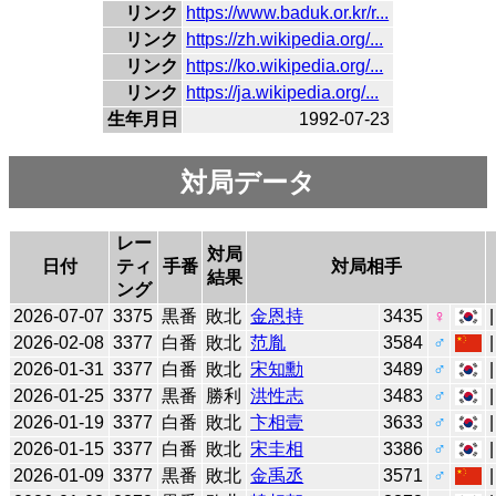
リンク
https://www.baduk.or.kr/r...
リンク
https://zh.wikipedia.org/...
リンク
https://ko.wikipedia.org/...
リンク
https://ja.wikipedia.org/...
生年月日
1992-07-23
対局データ
レー
対局
日付
ティ
手番
対局相手
結果
ング
2026-07-07
3375
黒番
敗北
金恩持
3435
♀
2026-02-08
3377
白番
敗北
范胤
3584
♂
2026-01-31
3377
白番
敗北
宋知勳
3489
♂
2026-01-25
3377
黒番
勝利
洪性志
3483
♂
2026-01-19
3377
白番
敗北
卞相壹
3633
♂
2026-01-15
3377
白番
敗北
宋圭相
3386
♂
2026-01-09
3377
黒番
敗北
金禹丞
3571
♂