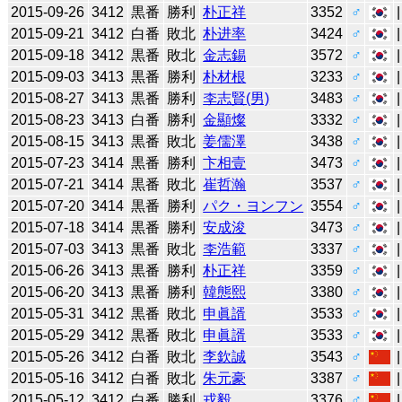
2015-09-26
3412
黒番
勝利
朴正祥
3352
♂
2015-09-21
3412
白番
敗北
朴进率
3424
♂
2015-09-18
3412
黒番
敗北
金志錫
3572
♂
2015-09-03
3413
黒番
勝利
朴材根
3233
♂
2015-08-27
3413
黒番
勝利
李志賢(男)
3483
♂
2015-08-23
3413
白番
勝利
金顯燦
3332
♂
2015-08-15
3413
黒番
敗北
姜儒澤
3438
♂
2015-07-23
3414
黒番
勝利
卞相壹
3473
♂
2015-07-21
3414
黒番
敗北
崔哲瀚
3537
♂
2015-07-20
3414
黒番
勝利
パク・ヨンフン
3554
♂
2015-07-18
3414
黒番
勝利
安成浚
3473
♂
2015-07-03
3413
黒番
敗北
李浩範
3337
♂
2015-06-26
3413
黒番
勝利
朴正祥
3359
♂
2015-06-20
3413
黒番
勝利
韓態熙
3380
♂
2015-05-31
3412
黒番
敗北
申眞諝
3533
♂
2015-05-29
3412
黒番
敗北
申眞諝
3533
♂
2015-05-26
3412
白番
敗北
李欽誠
3543
♂
2015-05-16
3412
白番
敗北
朱元豪
3387
♂
2015-05-12
3412
白番
勝利
戎毅
3376
♂